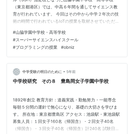
（東京都港区）では、中高６年間を通してサイエンス教
育が行われています。 今回はその中から中学２年次の技
術の時間で行われているIoTの授業を取材させていただき
ました。 ※IoTとはInternet of Thingsの略で、あらゆるモ
#
山脇学園中学校・高等学校
ノをインターネット（あるいはネットワーク）に接続す
#
スーパーサイエンスハイスクール
る技術のことを指します。 2021年に改訂となった中学校
#
プログラミングの授業
#
obniz
学習指導要領において「技術分野」の教育内容は「材料
と加工に関する技術」「エネルギー変換に関する技術」
「生物育成に関する技術」「情報に関する技術」となり
ました。…
•
中学受験の明日のために
5年前
中学校研究 その８ 豊島岡女子学園中学校
1892年創立 教育方針：道義実践・勤勉努力・一能専念
毎朝５分間の運針で無心になり、基礎の大切さを学びま
す。 所在地：東京都豊島区 アクセス：池袋駅・東池袋駅
募集人員：１回女子160名（帰国含）・２回女子40名
（帰国含）・３回女子40名（帰国含）計240名 試験日：