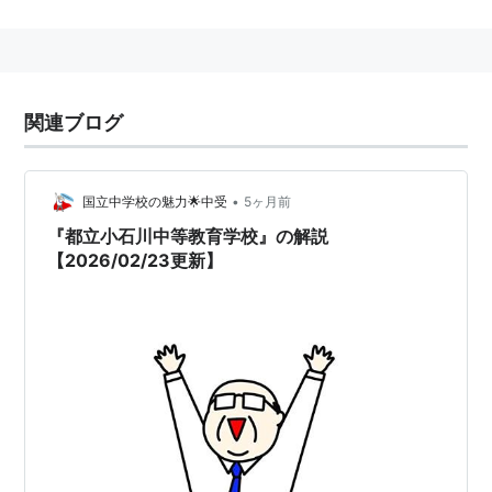
科学技術系人材の育成のため、各学校で作成した計画に
基づき、独自のカリキュラムによる授業や、大学・研究
機関などとの連携、地域の特色を生かした課題研究など
様々な取り組みを積極的に行う。指定校に対しては、独
関連ブログ
立行政法人
科学技術振興機構
（
JST
)が活動推進に必要な
支援を実施し、学校に代わって物品購入、研修・講師費
用等の支払いを行うほか、発表会の企画運営や情報提供
•
国立中学校の魅力🌟中受
5ヶ月前
等を行い、活動のサポートを行う。
『都立小石川中等教育学校』の解説
指定期間は5年間（2004年度指定校までは3年間）だ
【2026/02/23更新】
が、継続1、2年間、もしくは再度指定を受けると、指定
期間が延長される。
なお、2013年度までは、SSH指定校の理数系教育にお
ける中核としての機能の強化を図るために「コアSSH」
が設けられており、コアSSH採択校に対しては追加の支
援が受けられた。
2014年度以降は、コアSSHに代わり、「科学技術人材