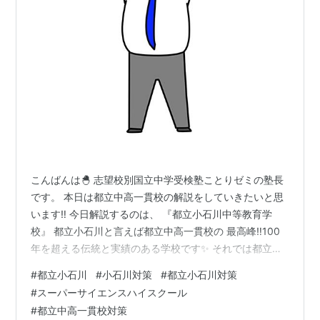
育成重点枠」が設けられ、中核拠点、海外連携、その他
の区分に応じ、採択校は研究開発課題に取り組む。
2002年度に構造改革特別要求として約7億円の予算が配
分されて開始され、2014年度には約27億9000万円の予
算が割り当てられている。
指定校推移
2013年度現在、全国で178校が指定校となっており、そ
の内訳は以下の通り。
こんばんは🐣 志望校別国立中学受検塾ことりゼミの塾長
です。 本日は都立中高一貫校の解説をしていきたいと思
年度
指定校数
コアSSH採択校
います‼️ 今日解説するのは、 『都立小石川中等教育学
2005
3
-
校』 都立小石川と言えば都立中高一貫校の 最高峰‼️100
年を超える伝統と実績のある学校です✨ それでは都立小
2006
15
-
石川の解説、行ってみましょう‼️ 🔷アクセス 文京区本駒
#
都立小石川
#
小石川対策
#
都立小石川対策
2007
31
-
込2-29-29 ・都営三田線「千石駅」徒歩3分 ・JR山手
#
スーパーサイエンスハイスクール
線、都営三田線「巣鴨駅」徒歩10分 ・JR山手線、地下鉄
2008
13
-
#
都立中高一貫校対策
南北線「駒込駅」徒歩13分 🔷教育の特徴 教育の柱は、