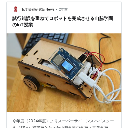
•
私学妙案研究所News
2年前
試行錯誤を重ねてロボットを完成させる山脇学園
のIoT授業
今年度（2024年度）よりスーパーサイエンスハイスクー
ル（SSH）指定校となった山脇学園中学校・高等学校