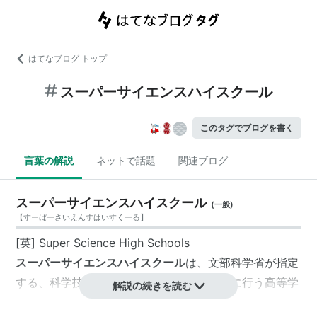
はてなブログ トップ
スーパーサイエンスハイスクール
このタグでブログを書く
言葉の解説
ネットで話題
関連ブログ
スーパーサイエンスハイスクール
(
一般
)
【
すーぱーさいえんすはいすくーる
】
[英] Super Science High Schools
スーパーサイエンスハイスクール
は、文部科学省が指定
する、科学技術・理科、数学教育を重点的に行う高等学
解説の続きを読む
校。
SSH
と略される。