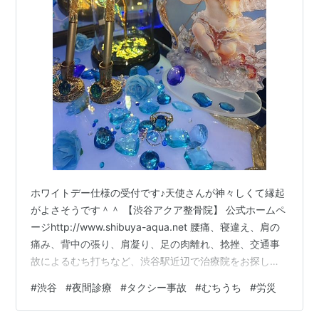
ホワイトデー仕様の受付です♪天使さんが神々しくて縁起
がよさそうです＾＾ 【渋谷アクア整骨院】 公式ホームペ
ージhttp://www.shibuya-aqua.net 腰痛、寝違え、肩の
痛み、背中の張り、肩凝り、足の肉離れ、捻挫、交通事
故によるむち打ちなど、渋谷駅近辺で治療院をお探しの
方は是非、お気軽にお問い合わせ、ご来院下さい。 各種
#
渋谷
#
夜間診療
#
タクシー事故
#
むちうち
#
労災
健康保険取扱、労災、交通事故治療取扱/口コミで評判・
オススメになっている安心・安全の整骨院です。 マッサ