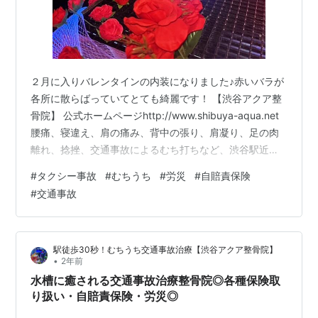
２月に入りバレンタインの内装になりました♪赤いバラが
各所に散らばっていてとても綺麗です！ 【渋谷アクア整
骨院】 公式ホームページhttp://www.shibuya-aqua.net
腰痛、寝違え、肩の痛み、背中の張り、肩凝り、足の肉
離れ、捻挫、交通事故によるむち打ちなど、渋谷駅近辺
で治療院をお探しの方は是非、お気軽にお問い合わせ、
#
タクシー事故
#
むちうち
#
労災
#
自賠責保険
ご来院下さい。 各種健康保険取扱、労災、交通事故治療
#
交通事故
取扱/口コミで評判・オススメになっている安心・安全の
整骨院です。 マッサージ・整体・指圧フリーダイヤ
ル・・０１２０－９７３－９３６ (繋がらない方は０３－
駅徒歩30秒！むちうち交通事故治療【渋谷アクア整骨院】
６７１２－６５６７）どのような症状の方も、お気軽に
•
2年前
ご相談くだ…
水槽に癒される交通事故治療整骨院◎各種保険取
り扱い・自賠責保険・労災◎