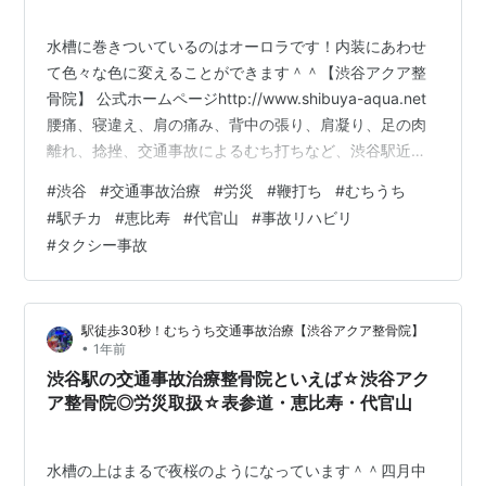
黒・表参道
水槽に巻きついているのはオーロラです！内装にあわせ
て色々な色に変えることができます＾＾【渋谷アクア整
骨院】 公式ホームページhttp://www.shibuya-aqua.net
腰痛、寝違え、肩の痛み、背中の張り、肩凝り、足の肉
離れ、捻挫、交通事故によるむち打ちなど、渋谷駅近辺
で治療院をお探しの方は是非、お気軽にお問い合わせ、
#
渋谷
#
交通事故治療
#
労災
#
鞭打ち
#
むちうち
ご来院下さい。各種健康保険取扱、労災、交通事故治療
#
駅チカ
#
恵比寿
#
代官山
#
事故リハビリ
取扱/口コミで評判・オススメになっている安心・安全の
#
タクシー事故
整骨院です。マッサージ・整体・指圧フリーダイヤ
ル・・０１２０－９７３－９３６(繋がらない方は０３－
６７１２－６５６７）どのような症状の方も、お気軽に
駅徒歩30秒！むちうち交通事故治療【渋谷アクア整骨院】
ご相談ください。東急東…
•
1年前
渋谷駅の交通事故治療整骨院といえば☆渋谷アク
ア整骨院◎労災取扱☆表参道・恵比寿・代官山
水槽の上はまるで夜桜のようになっています＾＾四月中