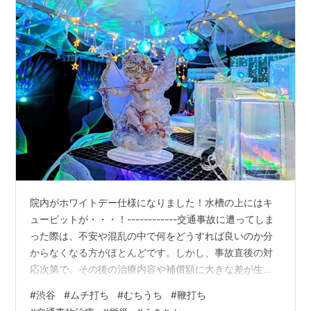
院内がホワイトデー仕様になりました！水槽の上にはキ
ューピットが・・・！------------交通事故に遭ってしま
った際は、不安や混乱の中で何をどうすれば良いのか分
からなくなる方がほとんどです。しかし、事故直後の対
応次第で、その後の治療内容や補償額に大きな差が生じ
ることをご存じでしょうか。だからこそ、交通事故に遭
#
渋谷
#
ムチ打ち
#
むちうち
#
鞭打ち
われたら、まずは当院へご連絡ください。事故後は警察