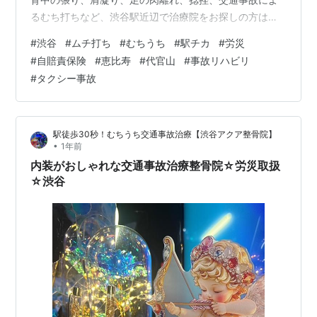
るむち打ちなど、渋谷駅近辺で治療院をお探しの方は是
非、お気軽にお問い合わせ、ご来院下さい。各種健康保
#
渋谷
#
ムチ打ち
#
むちうち
#
駅チカ
#
労災
険取扱、労災、交通事故治療取扱/口コミで評判・オスス
#
自賠責保険
#
恵比寿
#
代官山
#
事故リハビリ
メになっている安心・安全の整骨院です。マッサージ・
#
タクシー事故
整体・指圧フリーダイヤル・・０１２０－９７３－９３
６(繋がらない方は０３－６７１２－６５６７）どのよう
な症状の方も、お気軽にご相談ください。東急東横線・
駅徒歩30秒！むちうち交通事故治療【渋谷アクア整骨院】
副都心線・田園都市線・半蔵門…
•
1年前
内装がおしゃれな交通事故治療整骨院☆労災取扱
☆渋谷