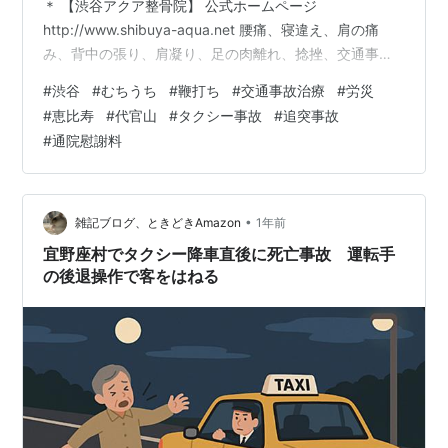
＊ 【渋谷アクア整骨院】 公式ホームページ
http://www.shibuya-aqua.net 腰痛、寝違え、肩の痛
み、背中の張り、肩凝り、足の肉離れ、捻挫、交通事故
によるむち打ちなど、渋谷駅近辺で治療院をお探しの方
#
渋谷
#
むちうち
#
鞭打ち
#
交通事故治療
#
労災
は是非、お気軽にお問い合わせ、ご来院下さい。 各種健
#
恵比寿
#
代官山
#
タクシー事故
#
追突事故
康保険取扱、労災、交通事故治療取扱/口コミで評判・オ
#
通院慰謝料
ススメになっている安心・安全の整骨院です。 マッサー
ジ・整体・指圧フリーダイヤル・・０１２０－９７３－
９３６ (繋がらない方は０３－６７１２－６５６７）どの
ような症状の方も、お気…
•
雑記ブログ、ときどきAmazon
1年前
宜野座村でタクシー降車直後に死亡事故 運転手
の後退操作で客をはねる