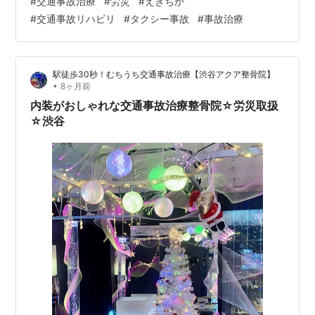
#
交通事故治療
#
労災
#
えきちか
への連絡が必要になりますが、どのような内容をどのよ
#
交通事故リハビリ
#
タクシー事故
#
事故治療
うに伝えるかによって、作成される事故証明や記録の内
容が変わります。また、整形外科を受診する際も、症状
の伝え方や検査の受け方によって診断内容が左右される
駅徒歩30秒！むちうち交通事故治療【渋谷アクア整骨院】
ことがあります。痛みや違和感を正確に…
•
8ヶ月前
内装がおしゃれな交通事故治療整骨院☆労災取扱
☆渋谷