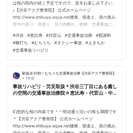
は桜の院内が続く予定ですので、是非お楽しみ下さい
♪【渋谷アクア整骨院】 公式ホームページ
http://www.shibuya-aqua.net腰痛、寝違え、肩の痛み、
背中の張り、肩凝り、足の肉離れ、捻挫、交通事故によ
るむち打ちなど、渋谷駅近辺で治療院をお探しの方は是
#
渋谷
#
恵比寿
#
代官山
#
交通事故治療
#
慰謝料
非、お気軽にお問い合わせ、ご来院下さい。各種健康保
#
鞭打ち
#
むちうち
#
タクシー事故
#
えきちか
険取扱、労災、交通事故治療取扱/口コミで評判・オスス
#
交通事故リハビリ
メになっている安心・安全の整骨院です。マッサージ・
整体・指圧フリーダイヤル・・０１２０－９７３－９３
６(繋がらない方は０３－６７１２－６５６７）どのよう
駅徒歩30秒！むちうち交通事故治療【渋谷アクア整骨院】
な症状の方も、お気軽にご相談く…
•
1年前
事故リハビリ・労災取扱＊渋谷三丁目にある癒し
の空間の交通事故治療院☆恵比寿・代官山・中目
黒・表参道
幻想的な桜の内装です＾＾明治通り沿いの桜も満開です
＊【渋谷アクア整骨院】 公式ホームページ
http://www.shibuya-aqua.net腰痛、寝違え、肩の痛み、
背中の張り、肩凝り、足の肉離れ、捻挫、交通事故によ