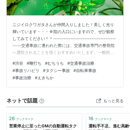
ニジイロクワガタさんが仲間入りしました！美しく光り
輝いています・・・☆院の入口にいますので、ぜひ観察
してみてください＾＾------------------------------------
-----交通事故に遭われた際には、交通事故専門の整骨院
へ通院されることを強くおすすめいたします。一般的な
整骨院の多くは、健康保険を利用した肩こりや腰痛など
#
渋谷
#
鞭打ち
#
むちうち
#
交通事故治療
の日常的な症状の施術を中心としており、その延長線上
#
事故リハビリ
#
タクシー事故
#
自転車事故
で交通事故によるケガの対応を行っているケースが少な
#
事故治療
#
えきちか
くありません。しかし、交通事故によるケガは通常の不
調とは大きく異なり、専門的な知識と経験が必要とされ
ます。事故特有のむち打ち症や神経症状、後遺症リスク
ネットで話題
もっと見る
な…
26
16
ブックマーク
ブックマーク
営業停止に至ったGMの自動運転タク
運転手不足、進む高齢