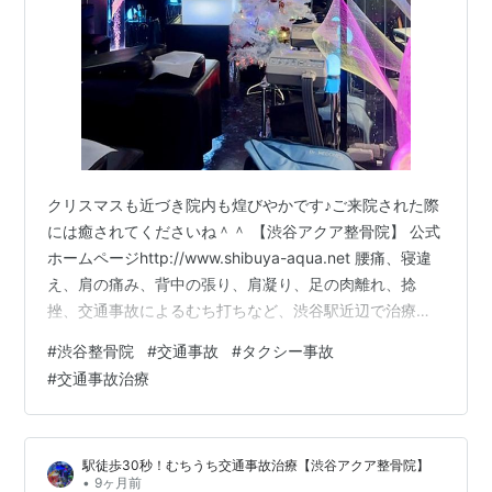
クリスマスも近づき院内も煌びやかです♪ご来院された際
には癒されてくださいね＾＾ 【渋谷アクア整骨院】 公式
ホームページhttp://www.shibuya-aqua.net 腰痛、寝違
え、肩の痛み、背中の張り、肩凝り、足の肉離れ、捻
挫、交通事故によるむち打ちなど、渋谷駅近辺で治療院
をお探しの方は是非、お気軽にお問い合わせ、ご来院下
#
渋谷整骨院
#
交通事故
#
タクシー事故
さい。 各種健康保険取扱、労災、交通事故治療取扱/口コ
#
交通事故治療
ミで評判・オススメになっている安心・安全の整骨院で
す。 マッサージ・整体・指圧フリーダイヤル・・０１２
０－９７３－９３６ (繋がらない方は０３－６７１２－６
駅徒歩30秒！むちうち交通事故治療【渋谷アクア整骨院】
５６７）どのような症状の方も、お気軽にご相談くださ
•
9ヶ月前