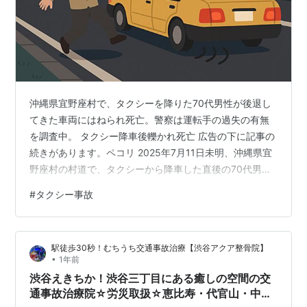
沖縄県宜野座村で、タクシーを降りた70代男性が後退し
てきた車両にはねられ死亡。警察は運転手の過失の有無
を調査中。 タクシー降車後轢かれ死亡 広告の下に記事の
続きがあります。ペコリ 2025年7月11日未明、沖縄県宜
野座村の村道で、タクシーから降車した直後の70代男性
が、後退してきた同じタクシーにはねられて死亡する事
#
タクシー事故
故が発生した。現場は街灯が少ない夜間の道路で、運転
手は「後方の客に気づかなかった」と説明。警察は、業
務上過失致死の可能性も含めて調査を進めている。 発生
駅徒歩30秒！むちうち交通事故治療【渋谷アクア整骨院】
日時 2025年7月11日 午前0時30分ごろ 場所 沖縄県宜野
•
1年前
座村漢那の村道 被害者 地元在住の70代男性 加害車両 タ
渋谷えきちか！渋谷三丁目にある癒しの空間の交
クシー（降…
通事故治療院☆労災取扱☆恵比寿・代官山・中目