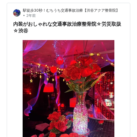
ージ・整体・指圧フリーダイヤル・・０１２０－９７３
駅徒歩30秒！むちうち交通事故治療【渋谷アクア整骨院】
－９３６ (繋がらない方は０３－６７１２－６５６７）ど
•
2年前
のような症状の方も、お気軽にご相談ください。 東急東
内装がおしゃれな交通事故治療整骨院☆労災取扱
横線…
☆渋谷