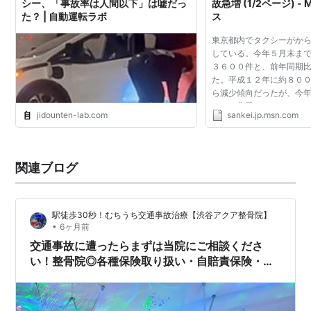
シー、「事故率は人間以下」は嘘だっ
故急増 (1/2ページ) 
た？ | 自動運転ラボ
ス
東京都内でタクシーがか
している。今年５月末ま
３６００件と、前年同期
た。平成１２年に約８０
ら減少傾向だったが、今
じた。背景にはタクシー
jidounten-lab.com
sankei.jp.msn.com
的な客取り合戦に加え、
行があるとみられ、...
関連ブログ
駅徒歩30秒！むちうち交通事故治療【渋谷アクア整骨院】
•
6ヶ月前
交通事故に遭ったらまずは当院にご相談くださ
い！整骨院◎各種保険取り扱い・自賠責保険・労
災◎