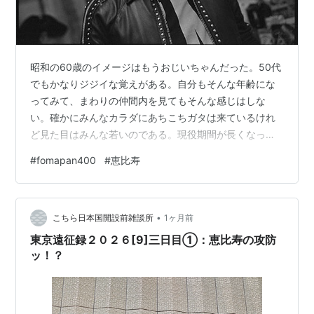
昭和の60歳のイメージはもうおじいちゃんだった。50代
でもかなりジジイな覚えがある。自分もそんな年齢にな
ってみて、まわりの仲間内を見てもそんな感じはしな
い。確かにみんなカラダにあちこちガタは来ているけれ
ど見た目はみんな若いのである。現役期間が長くなった
というのもあるんだろうかな。写真はボクの映像の師
#
fomapan400
#
恵比寿
匠。御年72歳。もちろん今年の写真である。
•
こちら日本国開設前雑談所
1ヶ月前
東京遠征録２０２６[9]三日目①：恵比寿の攻防
ッ！？