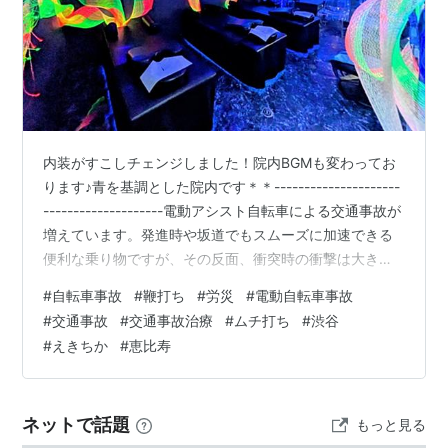
「天津神社」という神社で、「大六様」と呼ばれてい
た。戦後の区劃整理で現在の場所に移った時、町名に合
わせて事代主命（恵比須様）も合祀し、名前を「
恵比寿
神社
」に改称した。毎年
10月19日
と
10月20日
に大祭が
開かれ、「べったら漬け」の店などが参道を埋める。
内装がすこしチェンジしました！院内BGMも変わってお
恵比寿駅 JR東日本・東京地下鉄
ります♪青を基調とした院内です＊＊---------------------
東京都渋谷区恵比寿南1丁目
にある、
JR東日本
と
東京地
--------------------電動アシスト自転車による交通事故が
下鉄
の駅。→
恵比寿駅
増えています。発進時や坂道でもスムーズに加速できる
便利な乗り物ですが、その反面、衝突時の衝撃は大き
く、むち打ちや腰痛などのケガにつながるケースが少な
○
リスト
：
駅キーワード
#
自転車事故
#
鞭打ち
#
労災
#
電動自転車事故
くありません。事故直後は症状が軽くても、数日後に首
#
交通事故
#
交通事故治療
#
ムチ打ち
#
渋谷
や肩の痛み、頭痛などが現れることもあります。交通事
#
えきちか
#
恵比寿
故に遭われた際は、痛みが軽いからと放置せず、早めに
医療機関を受診し、交通事故治療に詳しい専門院へご相
談ください。早期の対応が、治療や保険手続きを円滑
ネットで話題
もっと見る
に…