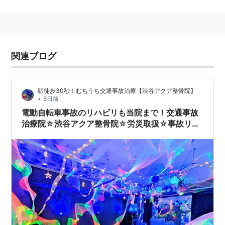
東京都
渋谷区
恵比寿
・
恵比寿西
・
恵比寿南
地名の由来
「
恵比寿
」の地名は
ヱビスビール
の工場に由来する。
関連ブログ
1890年
（明治23年）、この地（当時・目黒村三田）に
工場を置く日本麦酒醸造会社がラベルにえびす様をあし
らった「
恵比寿
ビール」を発売。
1901年
（明治34
駅徒歩30秒！むちうち交通事故治療【渋谷アクア整骨院】
•
8日前
年）、
恵比寿ビール
出荷専用の貨物駅として山手線に
恵
電動自転車事故のリハビリも当院まで！交通事故
比寿駅
が開設されてから、徐々にこの駅とビール工場の
治療院☆渋谷アクア整骨院☆労災取扱☆事故リハ
周辺が「
恵比寿
」と呼ばれるようになった。
ビリ
「
恵比寿ガーデンプレイス
」はこのビール工場の跡地を
再開発したもの。
恵比寿神社
恵比寿駅
の近くには「
恵比寿神社
」があるが、これは
元々、家内安全・無病息災・五穀豊穣の神々を祀った