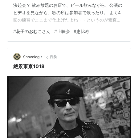
決起会？ 飲み放題のお店で、ビール飲みながら、公演の
ビデオを見ながら、歌の所は参加者で歌ったり。 よく4
回の練習でここまで仕上げたよね・・というのが素直な
感想。 先生の体調が絶不調の日があったり、メンバーが
#
花子のおむこさん
#
上映会
#
恵比寿
何人か来れない日があったりと、全然万全ではなかった
練習。 直前に大きな地震があって、公演するかしないか
という選択まで迫られた公演。 それでも、腹をくくって
•
やりきったこの公演は、会場となったホテルからの眺め
Shovelog
1ヶ月前
もあいまって、それぞれの心にずんと深く残った忘れら
絶景東京1018
れないものとなりました。 来年3.1…