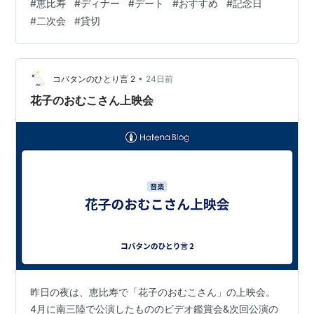
#
恵比寿
#
ディナー
#
デート
#
おすすめ
#
記念日
を3/28日に、TBS 『王様のブランチ』で放送されまし
#
二次会
#
貸切
た！春の恵比寿を感じるお洒落で開放的な空間で、皮は
パリッとお肉はソフトでジューシーに仕上げた名物丸鶏
のロースト「プレロッティチキン」とふわっふわの「モ
ンサンミッシェル風トリ…
•
コバタンのひとり言 2
24日前
花子のおむこさん上映会
昨日の夜は、恵比寿で「花子のおむこさん」の上映会。
4月に南三陸で公演したもののビデオ鑑賞会&次回公演の