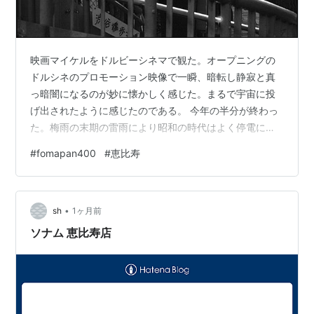
映画マイケルをドルビーシネマで観た。オープニングの
ドルシネのプロモーション映像で一瞬、暗転し静寂と真
っ暗闇になるのが妙に懐かしく感じた。まるで宇宙に投
げ出されたように感じたのである。 今年の半分が終わっ
た。梅雨の末期の雷雨により昭和の時代はよく停電にな
った。真っ暗闇の中で父親がロウソクを灯す状況に妙に
#
fomapan400
#
恵比寿
ワクワクしたものである。現代人においては宇宙に投げ
出されたような暗闇は滅多に経験しないだろうけれど、
フィルムを扱うボクたちは現像の際に完全暗室に入る
•
し、カラープリントでも完全暗室での作業になる。ただ
sh
1ヶ月前
完全暗室とはいえ外部の雑音は耳に入ってくるので宇宙
ソナム 恵比寿店
のような静寂さはない。善光寺のお戒壇巡りも然りで。
…