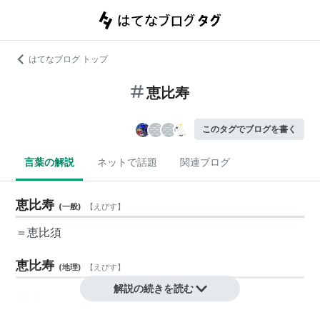
はてなブログ トップ
恵比寿
このタグでブログを書く
言葉の解説
ネットで話題
関連ブログ
恵比寿
(
一般
)
【
えびす
】
＝
恵比須
恵比寿
(
地理
)
【
えびす
】
解説の続きを読む
地名