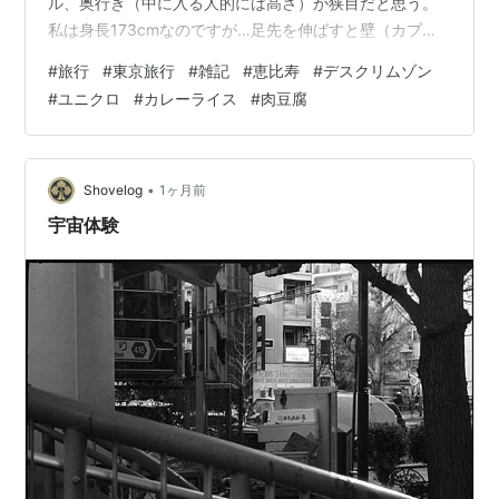
ル、奥行き（中に入る人的には高さ）が狭目だと思う。
私は身長173cmなのですが…足先を伸ばすと壁（カプセ
ルのカーテン）にぶちあたる！ 枕をギリギリの際っ際の
#
旅行
#
東京旅行
#
雑記
#
恵比寿
#
デスクリムゾン
奥に置いてなので…180cmだと足曲げないと入らないと
#
ユニクロ
#
カレーライス
#
肉豆腐
思う。 175cmでも…ギリギリくらいなんじゃなかろう
か？ ６時起きしたのでゆったりとネット等しつつ…「せ
っかくだから」※1と 迷作デスクリムゾン※2を彷彿とする
思考回路にて再度サウナへと挑戦する‥‥ ※1.セガサターン
•
Shovelog
1ヶ月前
ゲーム「デスク…
宇宙体験