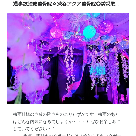
通事故治療整骨院☆渋谷アクア整骨院◎労災取扱
☆表参道・恵比寿・代官山
梅雨仕様の内装の院内ものこりわずかです！梅雨のあと
はどんな内装になるでしょうか・・・？ ぜひお楽しみに
していてください＾＾ ------------------------------------
----- 近年、電動キックボードをはじめとするキックボー