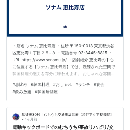
・店名 ソナム 恵比寿店 ・住所 〒150-0013 東京都渋谷
区恵比寿１丁目２５−３ ・電話番号 03-3445-8815 ・
URL https://www.sonamu.jp/ ・店舗紹介 恵比寿の中心
に位置する【ソナム 恵比寿店】では、洗練された空間で
韓国料理の魅力を存分に味わえます。 おしゃれな雰囲気
が漂う店内は、ランチタイムのひとときから、ゆったり
#
恵比寿
#
韓国料理
#
おしゃれ
#
ランチ
#
宴会
とした宴会まで幅広く対応可能です。多彩なメニューに
#
飲み放題
#
韓国居酒屋
は、素材の旨みを引き出した本格的な韓国料理が並び、
どなたでも楽しめる味わいが自慢です。また、飲み放題
プランも充実しており、仲間との集まりや特別な日の食
駅徒歩30秒！むちうち交通事故治療【渋谷アクア整骨院】
事にぴったりの韓国居酒屋スタイルを提案し…
•
1ヶ月前
電動キックボードでのむちうち/事故リハビリ/交