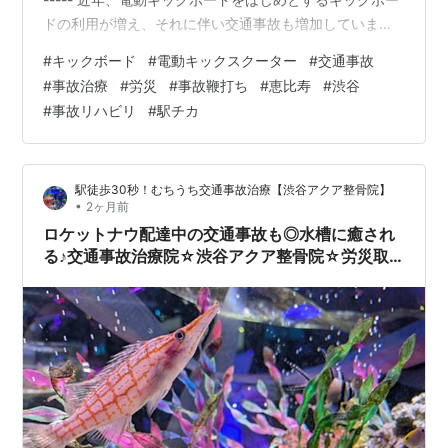
ドの利用が増え、それに伴い交通事故も増加していま
す。車や自転車との接触事故はもちろん、段差や路面の
#
キックボード
#
電動キックスクーター
#
交通事故
凹凸による転倒事故など、一見軽い事故に思えても身体
#
事故治療
#
労災
#
事故鞭打ち
#
恵比寿
#
渋谷
には大きな負担がかかっていることがあります。 事故直
#
事故リハビリ
#
駅チカ
後は痛みを感じなくても、数時間から数日経って首や
肩、腰の痛み、頭痛、手足のしびれ、違和感などの症状
が現れるケースは少なくありません。「大丈夫だと思…
駅徒歩30秒！むちうち交通事故治療【渋谷アクア整骨院】
•
2ヶ月前
ロケットナウ配達中の交通事故も◎水槽に癒され
る♪交通事故治療院☆渋谷アクア整骨院☆労災取
扱☆事故リハビリ