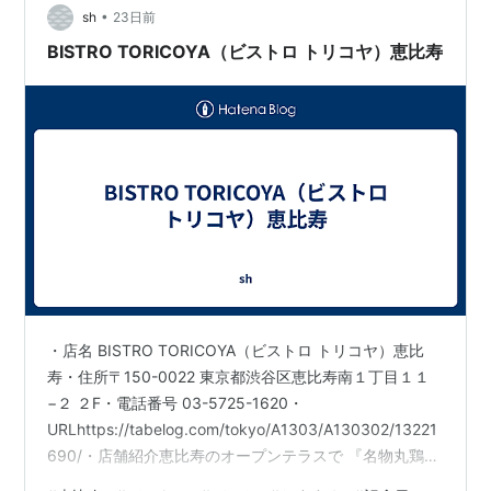
•
活動やビジネスシーンをサポートします。快適さと機能
sh
23日前
性を兼ね備えた空間で、皆様…
BISTRO TORICOYA（ビストロ トリコヤ）恵比寿
・店名 BISTRO TORICOYA（ビストロ トリコヤ）恵比
寿・住所〒150-0022 東京都渋谷区恵比寿南１丁目１１
−２ ２F・電話番号 03-5725-1620・
URLhttps://tabelog.com/tokyo/A1303/A130302/13221
690/・店舗紹介恵比寿のオープンテラスで 『名物丸鶏ロ
ースト』と『モンサンミッシェル風トリュフオムレツ』