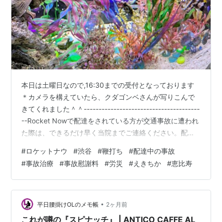
本日は土曜日なので,16:30までの受付となっております
＊カメラを構えていたら、クダゴンベさんが写りこんで
きてくれました＾＾---------------------------------------
--Rocket Nowで配達をされている方が交通事故に遭われ
た際は、できるだけ早く当院までご連絡ください。配達
中の事故は一般的な交通事故とは異なり、仕事中の事故
#
ロケットナウ
#
渋谷
#
鞭打ち
#
配達中の事故
として対応が必要になる場合があります。また、事故直
#
事故治療
#
事故慰謝料
#
労災
#
えきちか
#
恵比寿
後は痛みを感じなくても、数日経ってから首の痛みや腰
痛、頭痛、しびれなどの症状が現れることも少なくあり
ません。「大したことはない」と自己判断してしまう
と、後になって症状が悪化し、仕事や日常…
•
平日腰掛けOLのメモ帳
2ヶ月前
これが噂の『スピナッチ』 | ANTICO CAFFE AL