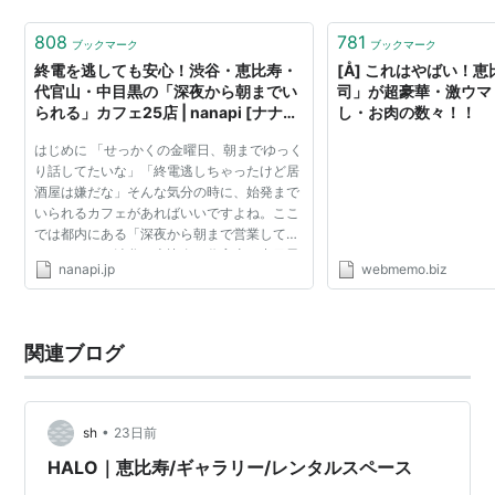
808
781
ブックマーク
ブックマーク
終電を逃しても安心！渋谷・恵比寿・
[Å] これはやばい！
代官山・中目黒の「深夜から朝までい
司」が超豪華・激ウマ
られる」カフェ25店 | nanapi [ナナ
し・お肉の数々！！
ピ]
はじめに 「せっかくの金曜日、朝までゆっく
り話してたいな」「終電逃しちゃったけど居
酒屋は嫌だな」そんな気分の時に、始発まで
いられるカフェがあればいいですよね。ここ
では都内にある「深夜から朝まで営業してい
るカフェ」を渋谷・恵比寿・代官山・中目黒
nanapi.jp
webmemo.biz
の最寄り駅別にまとめました。 お酒を飲んで
もよし、コーヒ...
関連ブログ
•
sh
23日前
HALO｜恵比寿/ギャラリー/レンタルスペース