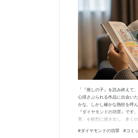
「『推しの子』を読み終えて
心揺さぶられる作品に出会い
かな、しかし確かな熱狂を呼
『ダイヤモンドの功罪』です。
実」を鮮烈に描き出し、多く
た、人間の内面に深く切り込
#
ダイヤモンドの功罪
#
コミ
そのテーマは「才能」と「孤