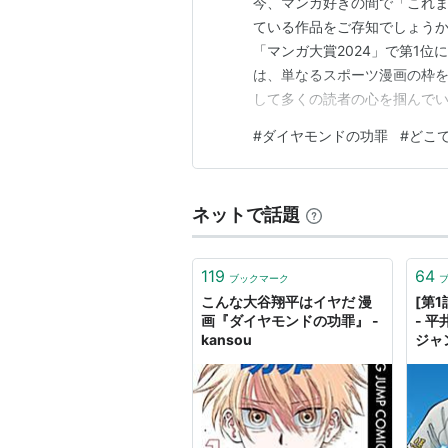
今、マンガ好きの間で「これ
ている作品をご存知でしょう
「マンガ大賞2024」で第1位
は、単なるスポーツ漫画の枠
して多くの読者の心を掴んでい
どこで読むのが一番お得なの
#
ダイヤモンドの功罪
#
どこ
いる方も多いはず。結論から
らコミックシーモアが最適です
ネットで話題
119
64
ブックマーク
こんな大谷翔平はイヤだ 漫
[第
画『ダイヤモンドの功罪』 -
- 平
kansou
ジャ