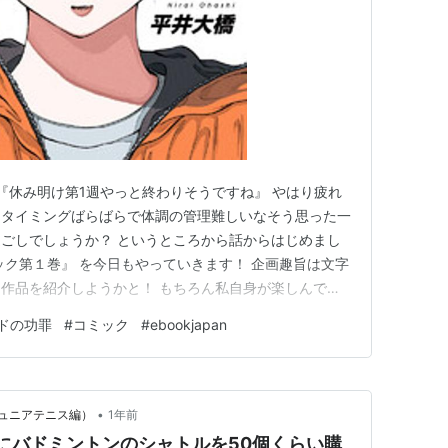
 『休み明け第1週やっと終わりそうですね』 やはり疲れ
るタイミングばらばらで体調の管理難しいなそう思った一
ごしでしょうか？ というところから話からはじめまし
ック第１巻』 を今日もやっていきます！ 企画趣旨は文字
作品を紹介しようかと！ もちろん私自身が楽しんでい
私の感想でその楽しさを伝えられればと思ったりして…
ドの功罪
#
コミック
#
ebookjapan
の感想を読んで楽しそうであれば読んでいただければ嬉
しれないリンクも張…
•
ュニアテニス編）
1年前
にバドミントンのシャトルを50個くらい購