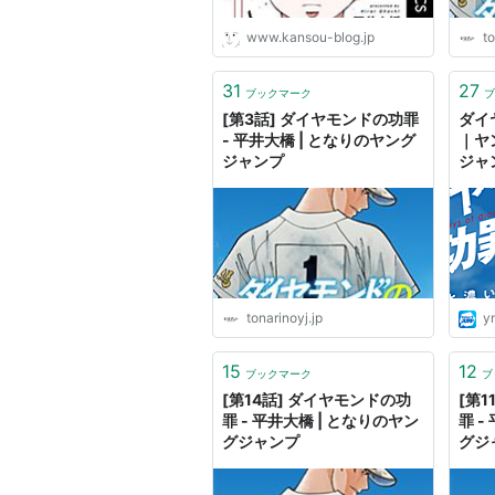
www.kansou-blog.jp
to
31
27
ブックマーク
ブ
[第3話] ダイヤモンドの功罪
ダイ
- 平井大橋 | となりのヤング
｜ヤ
ジャンプ
ジャ
リ
tonarinoyj.jp
yn
15
12
ブックマーク
ブ
[第14話] ダイヤモンドの功
[第
罪 - 平井大橋 | となりのヤン
罪 -
グジャンプ
グジ