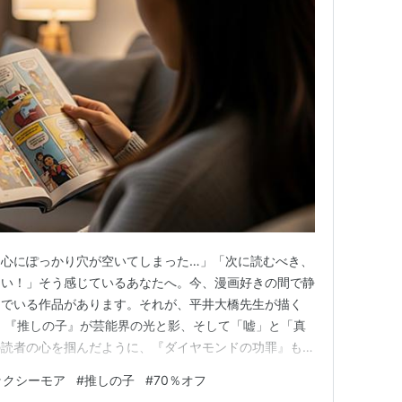
、心にぽっかり穴が空いてしまった…」「次に読むべき、
たい！」そう感じているあなたへ。今、漫画好きの間で静
んでいる作品があります。それが、平井大橋先生が描く
 『推しの子』が芸能界の光と影、そして「嘘」と「真
の読者の心を掴んだように、『ダイヤモンドの功罪』もま
み、読者の心を強く揺さぶる力を持っています。しかし、
ックシーモア
#
推しの子
#
70％オフ
独」。一見すると爽やかな野球漫画でありながら、その実