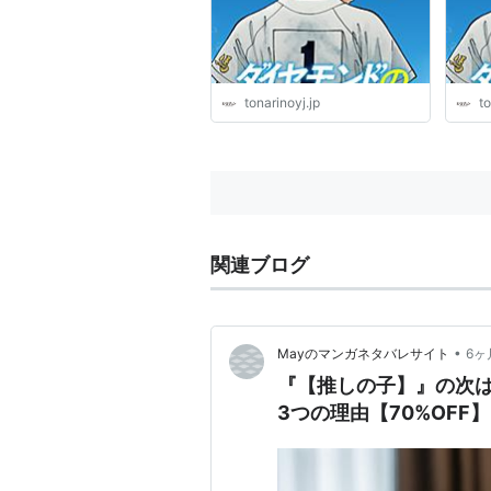
tonarinoyj.jp
to
関連ブログ
•
Mayのマンガネタバレサイト
6ヶ
『【推しの子】』の次
3つの理由【70%OFF】