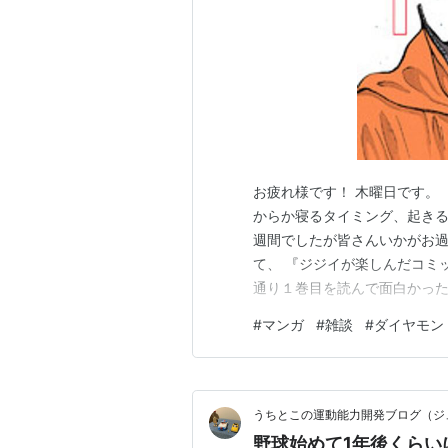
お疲れ様です！ 木曜日です。
からか寝るタイミング、起き
週間でしたが皆さんいかがお過
て、 『ジジイが楽しんだコミ
通り１巻目を読んで面白かった
るので全巻読んでもいます。 
#
マンガ
#
雑談
#
ダイヤモン
書こうと始めた企画です。 私
しいですし、無料で読めるかも
うちとこの運動能力開発ブログ（ジ
野球始めて1年後くらい