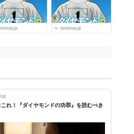
narinoyj.jp
tonarinoyj.jp
月前
はこれ！『ダイヤモンドの功罪』を読むべき