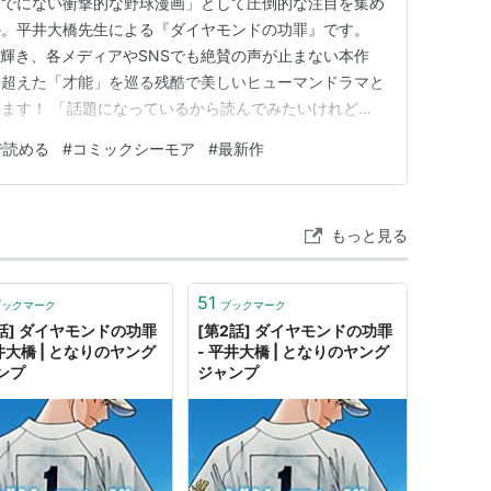
までにない衝撃的な野球漫画」として圧倒的な注目を集め
か。平井大橋先生による『ダイヤモンドの功罪』です。
に輝き、各メディアやSNSでも絶賛の声が止まない本作
を超えた「才能」を巡る残酷で美しいヒューマンドラマと
ます！ 「話題になっているから読んでみたいけれど、
？」「全巻まとめて安く読む方法はある？」と気になって
で読める
#
コミックシーモア
#
最新作
お伝えすると、本作を最もお得に、そして快適に楽しむな
。 この記事では、『ダイ…
もっと見る
51
ブックマーク
ブックマーク
1話] ダイヤモンドの功罪
[第2話] ダイヤモンドの功罪
井大橋 | となりのヤング
- 平井大橋 | となりのヤング
ンプ
ジャンプ