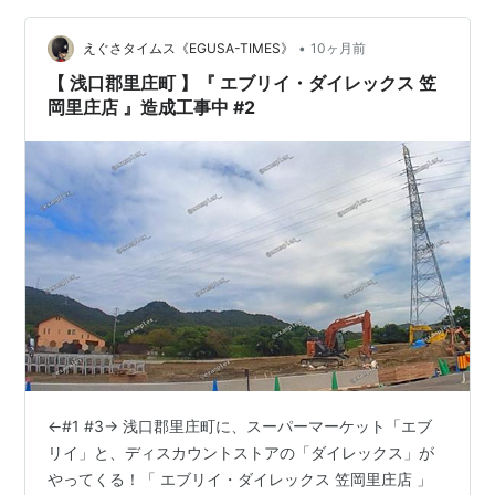
で、平面に停められる台数が増えているので、問題なさ
•
そう。以前は203台でしたが、152台に減るみたい。↓以
えぐさタイムス《EGUSA-TIMES》
10ヶ月前
前はコスモスの出入り口いっぱいに建物がありますが、
【 浅口郡里庄町 】『 エブリイ・ダイレックス 笠
図面ではセットバックしているよ…
岡里庄店 』造成工事中 #2
←#1 #3→ 浅口郡里庄町に、スーパーマーケット「エブ
リイ」と、ディスカウントストアの「ダイレックス」が
やってくる！「 エブリイ・ダイレックス 笠岡里庄店 」