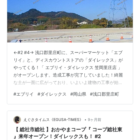
←#2 #4→ 浅口郡里庄町に、スーパーマーケット「エブ
リイ」と、ディスカウントストアの「ダイレックス」が
やってくる！「 エブリイ・ダイレックス 笠岡里庄店 」
がオープンします。造成工事が完了していました！綺麗
な土が一面に広がっており、いよいよ建物の工事が始ま
りそうな雰囲気ですね。 計画では「 エブリイ・ダイレッ
#
エブリイ
#
ダイレックス
#
岡山県
#
浅口郡里庄町
クス 笠岡里庄店 」となっていますが、実際は「 エブリ
イ 笠岡里庄店 」と「 ダイレックス 笠岡里庄店 」の出店
と思われます。エブリイ・ダイレックス 笠岡里庄店 〒
•
719-0303 岡山県浅口郡里庄町浜中
えぐさタイムス《EGUSA-TIMES》
9ヶ月前
◆◆◆◆◆◆◆◆◆◆◆◆◆◆◆◆◆◆◆◆◆◆ 閲
【 総社市総社 】おかやまコープ『 コープ総社東
覧ありがとうございました！ よろ…
』来年オープン！ダイレックスも！ #2