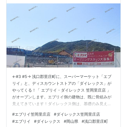
←#3 #5→ 浅口郡里庄町に、スーパーマーケット「エブ
リイ」と、ディスカウントストアの「ダイレックス」が
やってくる！「 エブリイ・ダイレックス 笠岡里庄店 」
がオープンします。エブリイ側の建物は、既に骨組みが
見えてきています！ダイレックス側は、基礎のみ見えて
いますね。 この白い柱は、看板が付くと思われます。
#
エブリイ笠岡里庄店
#
ダイレックス笠岡里庄店
（計画では2本の柱が建てられる予定なので、もしかした
#
エブリイ
#
ダイレックス
#
岡山県
#
浅口郡里庄町
らダイレックス専用かも？）エブリイ・ダイレックス 笠