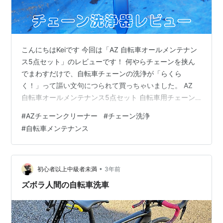
こんにちはKeiです 今回は「AZ 自転車オールメンテナン
ス5点セット」のレビューです！ 何やらチェーンを挟ん
でまわすだけで、自転車チェーンの洗浄が「らくら
く！」って謳い文句につられて買っちゃいました。 AZ
自転車オールメンテナンス5点セット 自転車用チェーン
洗浄器 自転車用バイクウォッシュ 撥水系のカーシャンプ
#
AZチェーンクリーナー
#
チェーン洗浄
ーとの比較 AZ 自転車オールメンテナンス5点セット 取り
#
自転車メンテナンス
敢えず、まわすだけでピカピカになる洗浄器が欲しかっ
たんだけど、せっかくなのでお得な５点セットを購入し
てみました。 セット内容は以下の通り AT606：チェーン
ディグリーザー高浸透 付替 KD052：自転車用チェーン洗
•
初心者以上中級者未満
3年前
浄器 KD…
ズボラ人間の自転車洗車