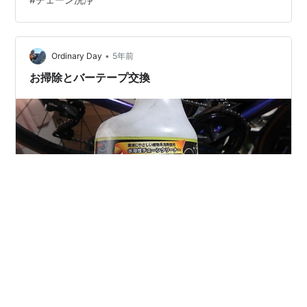
す。 しかし、デメリットもあります。少々お高いんです
よね・・・ こういった良く使うケミカルは、もうちょっ
と値段を抑えてメンテナンスしたいというのが正直なと
ころ。 そこで僕は、もっと安価なパーツクリーナーをチ
•
Ordinary Day
5年前
ェーン洗浄に使用しております。 上のリン…
お掃除とバーテープ交換
16日日曜日。 東海地方が梅雨入りしたそうで。 なかなか
早いですねー。雨はそこそこで、早めにカラッと夏に突