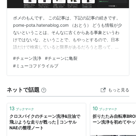
ポメのもんです。 この記事は、下記の記事の続きです。
pome-pota.hatenablog.com （おとう） どうも情報が少
ないということは、そんなに古くからある事象というわ
けではないな、ということで、もやっとするので、日本
語だけで検索していると限界があるだろうと思って、
「bicycle chain crack」って検索したら、なぜかさっき
#
チェーン洗浄
#
チェーンに亀裂
はヒットしなかった所とか出てきたよ。 biciamore.jp
#
ミューコフドライルブ
で、英語だと、例えばこれ。2013年の投稿で、既に、こ
の数年前からアルテグラではチェーンの亀裂が問題にな
っていたという話が出ているね。 www.bikeforums.net
ネットで話題
もっと見る
アルテグラが、…
13
10
ブックマーク
ブックマーク
クロスバイクのチェーン洗浄&注油で
折りたたみ自転車BRO
飛ぶような走りが甦った | コンサル
ーン洗浄を初めてやっ
NAEの整理ノート