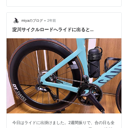
って居たダンボールにゴミ袋を2枚重ねて入れ、古新聞を
千切って敷き詰めました チェーンをジップバッグに入
れ、灯油に浸します 外見くらいは拭き上げているチェー
•
ンですが、コマの内側は土埃がオイルと混じり合い、ヘ
miyaのブログ
2年前
ドロになりかけており、灯油を入れた時点でどす黒く染
淀川サイクルロードへライドに出ると…
まります 今までは歯ブラ…
今日はライドに出掛けました。2週間振りで、合の日も全