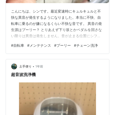
こんにちは、シンです。最近変速時にキュルキュルと不
快な異音が発生するようになりました。本当に不快、自
転車に乗るのが嫌になるくらい不快な音です。 異音の発
生源はプーリー？ とりあえず下り坂とかペダルを回さな
い限りは異音は発生しません。音が止まる位置にシフト
調整すると大丈夫です。しかし少しズレたり、シフトチ
#
自転車
#
メンテナンス
#
プーリー
#
チェーン洗浄
ェンジをしようとするとキュルキュルキュルキュル〜と
嫌な音が。異音の理由はリアディレイラーのプーリーが
怪しい気がしてきました。プーリーをメンテするにはチ
•
ェーンを外さないとできませんので、ちょっとチェーン
土手便り
1年前
メンテのタイミング的には早かったのですがチェーンを
超音波洗浄機
外して作業しました。 まずはチェーンの洗浄 ミ…