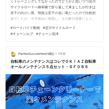
くトレーニングしてなかったのでどうかと思いつつ淀川
サイクルロードへ御幸橋で折り返して来ましたが行きは
若干の向かい風、帰路は若干の追い風だったので比較的
楽でしたが、今月初めに発熱し、その数日後妻にもうつ
って発熱。コ〇ナ！？脚力も落ちてましたが心拍が落ち
#
ロードバイク動画
#
淀川サイクルロード
てました。平坦でこの心拍！2週空くと心肺機能が激落ち
#
チェーンルブ
#
チェーン洗浄
しますね…平坦なのでケイデンスは90rpm前後で回して
ます。 スポンサーリンク 帰宅後、ロードバイクのチェー
ンオイルを乗せ換えスプロケまでは洗浄してませんが綺
麗になりました。汚れにくいのでお薦めです！【本日の
•
PlantesSucculentesの雑記
3年前
体重測定】69.4㎏ ライドに出ると減…
自転車のメンテナンスはコレでＯＫ！ＡＺ自転車
オールメンテナンス５点セット・ＳＦ０６５