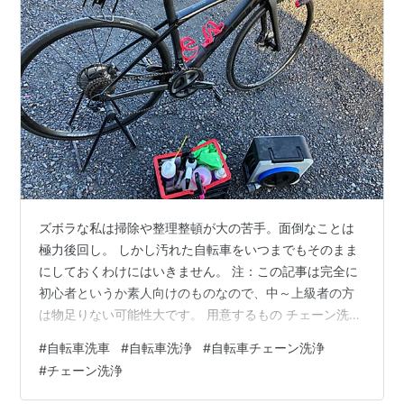
ズボラな私は掃除や整理整頓が大の苦手。面倒なことは
極力後回し。 しかし汚れた自転車をいつまでもそのまま
にしておくわけにはいきません。 注：この記事は完全に
初心者というか素人向けのものなので、中～上級者の方
は物足りない可能性大です。 用意するもの チェーン洗浄
チェーンbefore チェーンafter 自転車本体 洗車完了
#
自転車洗車
#
自転車洗浄
#
自転車チェーン洗浄
#
チェーン洗浄