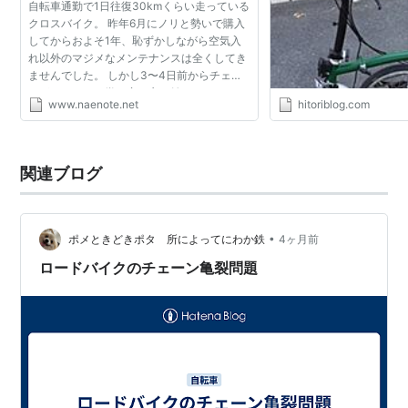
自転車通勤で1日往復30kmくらい走っている
クロスバイク。 昨年6月にノリと勢いで購入
してからおよそ1年、恥ずかしながら空気入
れ以外のマジメなメンテナンスは全くしてき
ませんでした。 しかし3〜4日前からチェー
ンがキコキコと嫌な音を立て始め・・・ さす
www.naenote.net
hitoriblog.com
がにまずいと思ったので昨晩初めて自前でメ
ンテしてみました。...
関連ブログ
•
ポメときどきポタ 所によってにわか鉄
4ヶ月前
ロードバイクのチェーン亀裂問題