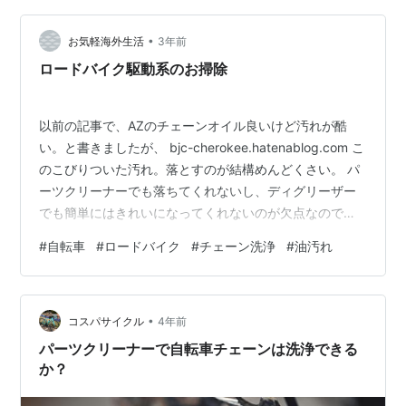
•
お気軽海外生活
3年前
ロードバイク駆動系のお掃除
以前の記事で、AZのチェーンオイル良いけど汚れが酷
い。と書きましたが、 bjc-cherokee.hatenablog.com こ
のこびりついた汚れ。落とすのが結構めんどくさい。 パ
ーツクリーナーでも落ちてくれないし、ディグリーザー
でも簡単にはきれいになってくれないのが欠点なのです
が、 チェーンの汚れは「キュキュット泡スプレー」 台所
#
自転車
#
ロードバイク
#
チェーン洗浄
#
油汚れ
用油汚れ専用スプレーです。 自転車用ディグリーザーも
種類によっては強アルカリ製のものがありますが、 キュ
キュットは中性。素材にも優しい成分です。 【送料無
•
料】食器用洗剤キュキュット泡スプレー本体+詰替ボトル
コスパサイクル
4年前
2本 【300ml（本体1本）+720ml（詰替）×2袋】…
パーツクリーナーで自転車チェーンは洗浄できる
か？