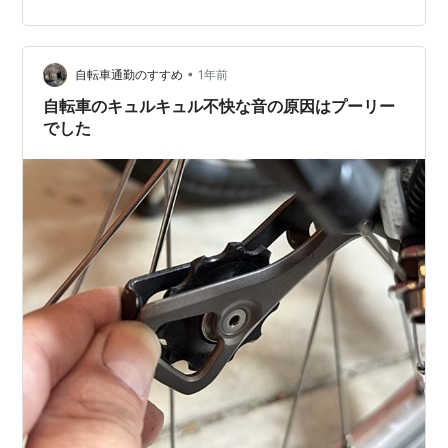
距離からライド(実走)を再開しようと思い、ホコリをかぶ
っていたロードバイク、フレームやハンドルもそうです
が、特に駆動系をリフレッシュしました。 掃除前のチェ
ーン。 かなり汚…
•
自転車通勤のすすめ
1年前
自転車のキュルキュル不快な音の原因はプーリー
でした