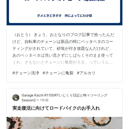
（おとう） きょう、おとなりのブログ記事で拾ったんだ
けど、自転車のチェーンは新品の時にベッタベタのコー
ティングがされていて、砂埃が付き放題なんだけれど、
あのベッタベタは洗い流さずにしばらくそのまま使って
くれ、さもないとチェーンに亀裂が入る、っていうんだ
よね。 （もん） そうなんだ。砂埃がいっぱい付いたら、
#
チェーン洗浄
#
チェーンに亀裂
#
アルカリ
チェーンだけじゃなくて、ギアの歯だとか、プーリーが
削れてよろしくなくて、しかもチェーンプレートの内側
って、いったん埃が付くとそれを落とすのって相当難し
Garage Kachi R1150RTいじくり日記と時々ツーリング
くなるけどね。 （おとう） そうなんだよ。で、検索して
•
Season2
1年前
みると、まだそんなに情報は多くなくてね。ヒットした
実走復活に向けてロードバイクのお手入れ
ものをとりあえず貼っておこう。 cycl…