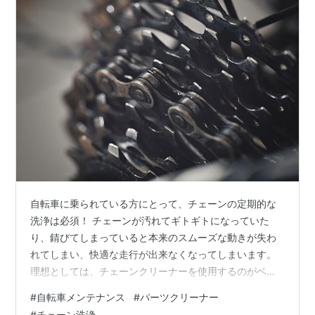
自転車に乗られている方にとって、チェーンの定期的な
洗浄は必須！ チェーンが汚れてギトギトになっていた
り、錆びてしまっていると本来のスムーズな動きが失わ
れてしまい、快適な走行が出来なくなってしまいます。
理想としては、チェーンクリーナーを使用するのがベス
トです！ リンク チェーンクリーナーであれば、ブラシを
#
自転車メンテナンス
#
パーツクリーナー
使いチェーンの表面から内部までしっかり洗浄出来ま
#
チェーン洗浄