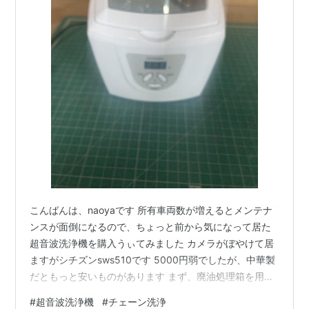
こんばんは、naoyaです 所有車両数が増えるとメンテナ
ンスが面倒になるので、ちょっと前から気になって居た
超音波洗浄機を購入うぃてみました カメラがぼやけて居
ますがシチズンsws510です 5000円弱でしたが、中華製
だともっと安いものがあります まず、廃油処理箱を用意
ホームセンターなどでも安価に買えますが、自宅に転が
#
超音波洗浄機
#
チェーン洗浄