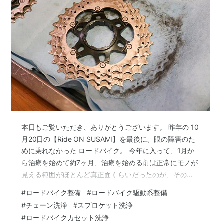
本日もご覧いただき、ありがとうございます。 昨年の 10
月20日の【Ride ON SUSAMI】を最後に、眼の障害のた
めに乗れなかった ロードバイク。 今年に入って、1月か
ら治療を始めて約7ヶ月、治療を始める前は正常にモノが
見える範囲がほとんど真正面くらいだったのが、その範
囲が段々広がり、現在では左右、下はほぼ正常、クルマ
#
ロードバイク整備
#
ロードバイク駆動系整備
を運転する際には、以前は二重に見えていたルームミラ
#
チェーン洗浄
#
スプロケット洗浄
ーも正常に見えるまでに回復してきました。 そろそろ短
#
ロードバイクカセット洗浄