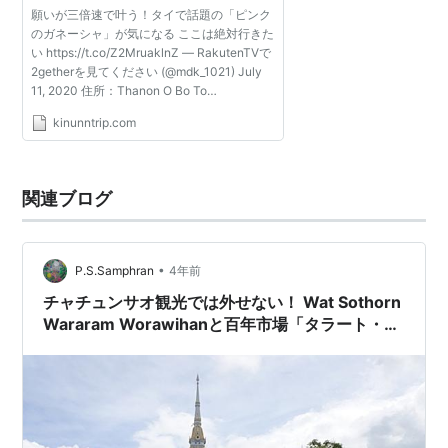
願いが三倍速で叶う！タイで話題の「ピンク
のガネーシャ」が気になる ここは絶対行きた
い https://t.co/Z2MruaklnZ — RakutenTVで
2getherを見てください (@mdk_1021) July
11, 2020 住所：Thanon O Bo To
Chachoengsao 2012, Kon Kaeo, Mueang
kinunntrip.com
Chachoengsao District, Chachoengsao
24000 タイ ピンクのガネーシャ タイ...
関連ブログ
•
P.S.Samphran
4年前
チャチュンサオ観光では外せない！ Wat Sothorn
Wararam Worawihanと百年市場「タラート・バ
ーンマイ」