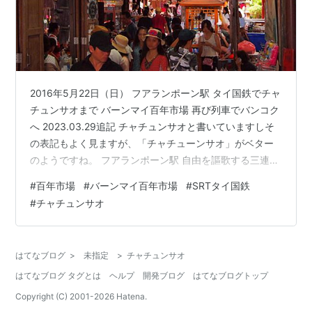
2016年5月22日（日） フアランポーン駅 タイ国鉄でチャ
チュンサオまで バーンマイ百年市場 再び列車でバンコク
へ 2023.03.29追記 チャチュンサオと書いていますしそ
の表記もよく見ますが、「チャチューンサオ」がベター
のようですね。 フアランポーン駅 自由を謳歌する三連休
最終日、いつも通りわんわんの散歩をし、洗濯などを
#
百年市場
#
バーンマイ百年市場
#
SRTタイ国鉄
し、冷蔵庫にあるもので朝食を摂り・・・ そうだ、列車
#
チャチュンサオ
に乗ろう。（またか） MRTフアランポーン駅から地下の
通路を通ってSRT（タイ国鉄）フアランポーン駅へ。 初
めて見るフアランポーン駅。ドーム型の中央駅は荘厳で
はてなブログ
>
未指定
>
チャチュンサオ
いいね・・・。 （そういえば先日ここで爆発騒ぎがあっ
はてなブログ タグとは
ヘルプ
開発ブログ
はてなブログトップ
たんだけど…
Copyright (C) 2001-
2026
Hatena.