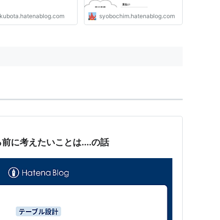
kubota.hatenablog.com
syobochim.hatenablog.com
る前に考えたいことは....の話