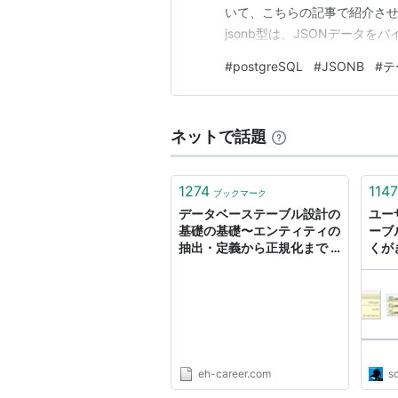
いて、こちらの記事で紹介させて
jsonb型は、JSONデータを
のようなケースで特に有用です
#
postgreSQL
#
JSONB
#
テ
ば、ユーザーごとに異なる設定
加せずにデータ…
ネットで話題
1274
1147
ブックマーク
データベーステーブル設計の
ユー
基礎の基礎〜エンティティの
ーブ
抽出・定義から正規化まで -
くが
エンジニアHub｜若手Web
エンジニアのキャリアを考え
る！
eh-career.com
s