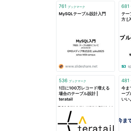
761
681
ブックマーク
MySQLテーブル設計入門
テー
方 [
www.slideshare.net
s
536
481
ブックマーク
1日に100万レコード増える
今ま
場合のテーブル設計 |
ーブ
teratail
いい