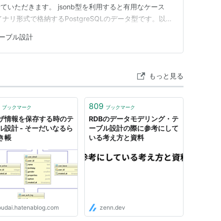
いただきます。 jsonb型を利用すると有用なケース
バイナリ形式で格納するPostgreSQLのデータ型です。以下
。 ユーザー設定や属性を柔軟に管理する場合：例え
ーブル設計
や好みを保存する際、jsonb型を使うとフィールドを追
もっと見る
809
ブックマーク
ブックマーク
ザ情報を保存する時のテ
RDBのデータモデリング・テ
ル設計 - そーだいなるら
ーブル設計の際に参考にして
き帳
いる考え方と資料
oudai.hatenablog.com
zenn.dev