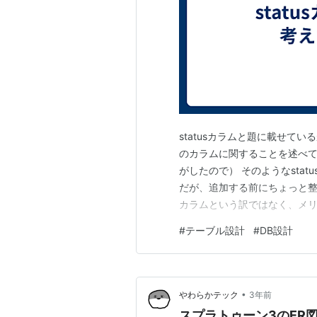
statusカラムと題に載せて
のカラムに関することを述べてい
がしたので） そのようなsta
だが、追加する前にちょっと整理
カラムという訳ではなく、メリ
ある そのカラムを使ってどのよ
#
テーブル設計
#
DB設計
てどのようなSQLを書く予定
パフォーマンス…
•
やわらかテック
3年前
スプラトゥーン3のER