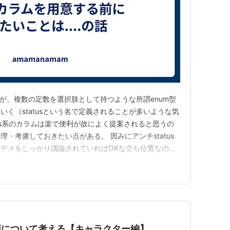
いるが、複数の定数を選択肢として持つような所謂enum型
く（statusという名で定義されることが多いような気
tus系のカラムは楽で便利が故によく提案されると思うの
・考慮しておきたい点がある。 因みにアンチstatus
デメをしっかり議論されていればOKな立ち位置なので
うなSQLを構成する予定か まずはstatusカラムを使っ
があげてみよう。 意外にもそのカラム追加によってSQL
図について考える【キャラクター編】