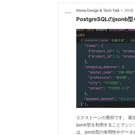
•
Xtone Design & Tech Talk
2年前
PostgreSQLのjso
エクストーンの豊田です。 最近
jsonb型を利用することでシ
は、jsonb型の有用性やデ