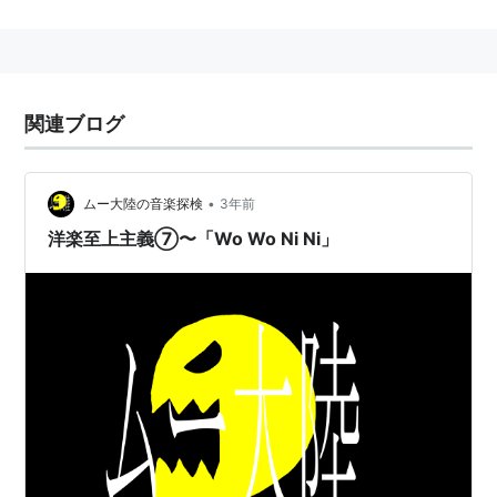
ールのシンガー・ソングライター、ディック・リ
ーのアルバム『マッド・チャイナマン』は「アジ
アのポピュラー・ミュージックは日本で売れな
い」という定説をくつがえす作品となったのだ。
関連ブログ
シンガポールは64年にマレーシアから独立したば
かりの小国だが、その地理的環境からアジアの金
•
ムー大陸の音楽探検
3年前
融センターとして発展してきた。全人口のほとん
洋楽至上主義⑦〜「Wo Wo Ni Ni」
どを華僑が占めるが、先住のマレー/インド系住民
との共存を進めてきた国である。中国語/
マレー
語
/タミル語を公用語とし、各民族を統合する言語
として英語が用いられている。ディック・リー
は、リチャード・リーという英語名とともに、李
炳文(リー・ペンブン)という中国名をもつ中華系
シンガポール人である。
「マッド・チャイナマン」では、東洋と西洋、両
方の文化を併せもつ微妙な心情を、オリエンタル