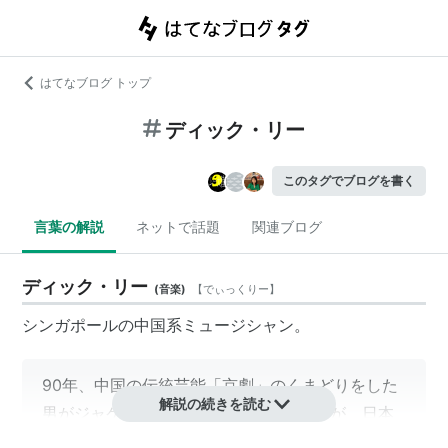
はてなブログ トップ
ディック・リー
このタグでブログを書く
言葉の解説
ネットで話題
関連ブログ
ディック・リー
(
音楽
)
【
でぃっくりー
】
シンガポールの中国系ミュージシャン。
90年、中国の伝統芸能「京劇」のくまどりをした
解説の続きを読む
男がジャケットに描かれているアルバムが、日本
の大型レコード店を中心にヒットした。シンガポ