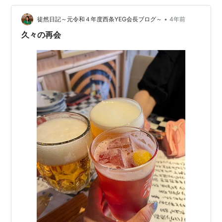
テレビがあった。ある日、部屋でテレビを見ているとミ
•
ュージカル俳優が歌う番組をやっていた。 そこで楽しそ
徒然日記～元令和４年度西条YEG会長ブログ～
4年前
うに歌う一人の男性。 ディック.リーだった。 それから
久々の再会
いろいろ調べて、コンサ…