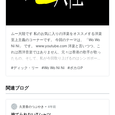
なメロディと現代的なアメリカン・ポップスのア
レンジでもって歌っている。
彼の楽曲が日本人の心を捉えたのは、「東洋と西
洋」「トラッドとポップ」といった二律背反の葛
ムー大陸です 私のお気に入りの洋楽をオススメする洋楽
藤を歌っているからだろう。自身の作品のみなら
至上主義のコーナーです。 今回のテーマは、 「Wo Wo
ず、香港の林憶蓮(
サンディ・ラム
)や日本の
サン
Ni Ni」 です。 www.youtube.com 洋楽と言いつつ、こ
ディー
などのプロデュース・ワークでもその才能
れは西洋音楽ではありません、元々は香港の歌手が歌っ
を発揮している。
たもの、そして、私が今回取り上げるのはシンガポール
現在はレコード会社の役員としても活躍中。アジ
の歌手、ディック・リーのヴァージョンです。なので、
#
ディック・リー
#
Wo Wo Ni Ni
#
ボカロP
アのポピュラー・ミュージック・シーンの最重要
本来、洋楽とは言い難いとこですが、そこは外国の音楽
で、外国語の歌それも英語ということでご容赦くださ
人物の一人である。
い。 ディック・リーは中国系シンガポール人で、シンガ
関連ブログ
ポールでは有名なミュージシャンですが、世界的なヒッ
goo 音楽より
トがある訳ではありません。ただ日本やアジアではそこ
そこ知られた存在で…
•
久里香のつぶやき
4年前
捨てられないTシャツ