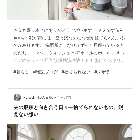
お立ち寄り本当にありがとうございます。 ミミです(๑•̀
ㅂ•́)و✧ ​我が家には、空っぽなのになぜか捨てられないも
のがあります。 洗面所に、なぜかずっと居座っているも
のたち…… ​マウスウォッシュ ​ヘアオイルのボトル スキン
ケアのチューブ容器 洗濯槽洗浄液ボトル ​​あげたらキリが
ないので、この辺でやめておきます（笑） ​そして――全
#
暮らし
#
雑記ブログ
#
捨てられない
#
ズボラ
部、空っぽです。 しっかり使い切って、中身はゼロ。 つ
まり、世間一般では「ゴミ」と呼ばれるものたち。 なの
に我が家では、なぜか普通に置いてあります。 ​……イン
•
テリア？ いや、どう見ても違います（笑） しかも、空に
kurashi-fpの日記
4ヶ月前
なってから数ヶ月経過しているベテラン勢もちらほ…
夫の痕跡と向き合う日々―捨てられないもの、消
えない想い