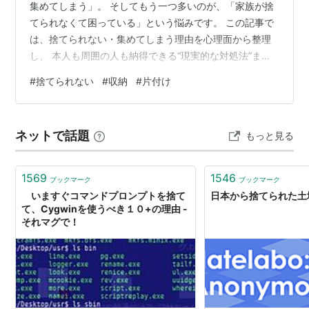
集めてしまう」。 そしてもう一つ多いのが、「家族が捨
てられなくて困っている」という悩みです。 この記事で
は、捨てられない・集めてしまう理由を心理面から整理
し、 本人も周囲の人も納得できる“現実的な対処法”まで
研究員としてまとめます。 なぜ捨てられないのか 1. 思い
#
捨てられない
#
収納
#
片付け
出や感情が強く結びついている 2. いつか使うかもしれな
いという不安 3. 物を減らすより、増やすほうが気持ちが
安定する 4. 選ぶ負担が大きい（決断疲れ） 5. 自分の価
ネットで話題
もっと見る
値を物で補っている感覚がある なぜコレクション癖が止
まらないのか 周囲の人が理解しておくべきこと 1. 「捨て
な…
1569
1546
ブックマーク
ブックマーク
いますぐコマンドプロンプトを捨て
日本から捨てられた土
て、Cygwinを使うべき１０+の理由 -
それマグで！