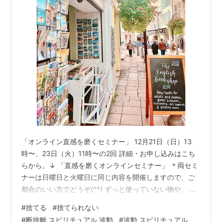
「オンライン直感を磨くセミナー」 12月21日（日）13
時〜、23日（火）11時〜の2回 詳細・お申し込みはこち
らから。↓ 「直感を磨くオンラインセミナー」 ＊両セミ
ナーは日曜日と火曜日に同じ内容を開催しますので、ご
都合のいい方でどうぞ(^^) ずっと使っていない物や、 持
っているのを忘れていた物は、 本来の輝きが失われ、 死
#
捨てる
#
捨てられない
んだような波動を無言で漂わせています。 それは無価値
#
断捨離 スピリチュアル 波動
#
波動 スピリチュアル