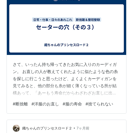
さて、いったん持ち帰ってきたお気に入りのカーディガ
ン。 お直しの人が教えてくれたように似たような色の糸
を探しに行こうと思ったけど、よくよくカーディガンを
見てみると、他の部分も糸が細く薄くなっている所が結
構あって、「あーもう寿命だからわざわざお直しに出さ
ずに自分で縫ったらいいって言ってくれたのかぁ。」
#
断捨離
#
洋服のお直し
#
服の寿命
#
捨てられない
と、良いアドバイスをくれた事に感謝した。そして、似
たような色の糸ももしかしたら「自宅にあるかも？！」
と、探してみることにした。老眼が進んですっかり遠の
•
いてしまったけど、昔はよく刺繍をしていたので、同じ
織ちゃんのプリンセスロード２
7ヶ月前