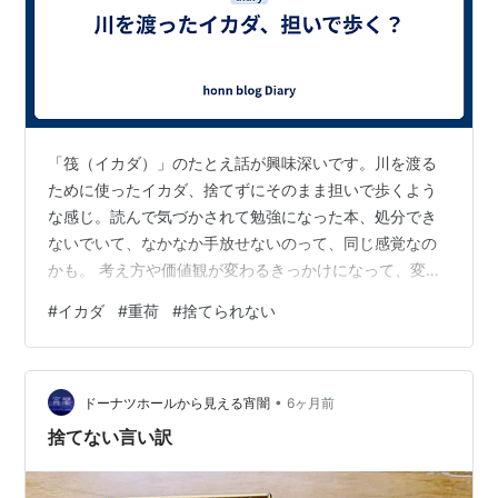
「筏（イカダ）」のたとえ話が興味深いです。川を渡る
ために使ったイカダ、捨てずにそのまま担いで歩くよう
な感じ。読んで気づかされて勉強になった本、処分でき
ないでいて、なかなか手放せないのって、同じ感覚なの
かも。 考え方や価値観が変わるきっかけになって、変化
や成長の糧になって、読んで栄養になったあともその本
#
イカダ
#
重荷
#
捨てられない
に執着してしまうの。次の本の出会いの妨げになってる
のかも。読んだら出して、どんどん出して、身軽にした
方が、次のイカダに出会えるのかも。 この筏は、 私を安
•
らかにこちらの岸へ渡してくれた。 大変役に立った筏で
ドーナツホールから見える宵闇
6ヶ月前
ある。 だから、この筏を捨てることなく、 肩に担いで、
捨てない言い訳
行く先へ持って行こう 『パーリ仏典 中…