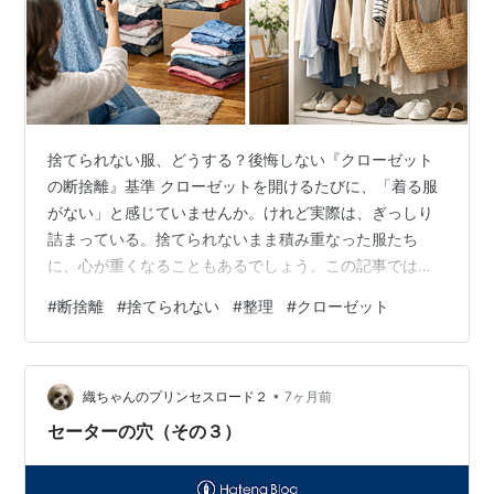
捨てられない服、どうする？後悔しない『クローゼット
の断捨離』基準 クローゼットを開けるたびに、「着る服
がない」と感じていませんか。けれど実際は、ぎっしり
詰まっている。捨てられないまま積み重なった服たち
に、心が重くなることもあるでしょう。この記事では、
後悔しない断捨離の基準と具体的な手順をお伝えしま
#
断捨離
#
捨てられない
#
整理
#
クローゼット
す。読み終えたとき、みなさんが納得して服を手放し、
「今の自分に似合うクローゼット」を作れるように導き
ます。 片付けたいのに、なぜクローゼットの断捨離が進
•
まないのか 「そろそろ整理しないと」と思いながら、ハ
織ちゃんのプリンセスロード２
7ヶ月前
ンガーにかかった服をただ左右に動かすだけで終わる。
セーターの穴（その３）
そんな経験はありませんか。 片付けたい気持ちは本…