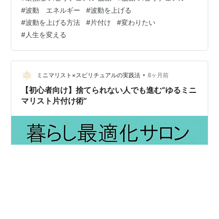
観や愛されていない波動で、 そこで暮らす私たちに影響
#
波動 エネルギー
#
波動を上げる
を与えています。 今日はそんな物たちの波動について
#
波動を上げる方法
#
片付け
#
変わりたい
や、 波動を整え上げる方法のお話です。 ぜひ読んで、実
#
人生を変える
践してみてくださいね(^^) ・ 今日は穏やかな空気と青空
が心地…
•
ミニマリスト×スピリチュアルの実践法
8ヶ月前
【初心者向け】捨てられない人でも進む“ゆるミニ
マリスト片付け術”
SNSで見るミニマリストの「完璧な空間」に憧れつつ
も、 「私には無理…」「どうせ捨てられない」と諦めて
しまう気持ち、 私も痛いほどよくわかります。 私たちは
今、常に「もっと頑張れ」というプレッシャーに晒さ