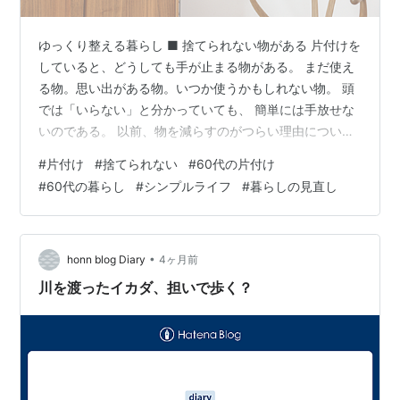
ゆっくり整える暮らし ■ 捨てられない物がある 片付けを
していると、どうしても手が止まる物がある。 まだ使え
る物。思い出がある物。いつか使うかもしれない物。 頭
では「いらない」と分かっていても、 簡単には手放せな
いのである。 以前、物を減らすのがつらい理由について
書いたが、 今回はそこから、実際にどう手放したかを書
#
片付け
#
捨てられない
#
60代の片付け
いてみたい。 ■ 無理に捨てようとすると苦しくなる 以前
#
60代の暮らし
#
シンプルライフ
#
暮らしの見直し
は、「捨てなければ」と思っていた。 ・一気に減らそう
とする・迷う物もまとめて処分しようとする・決断でき
ない自分にイライラする しかし、無理に進めようとする
と、 気持ちばかりが疲れてしまう。 結果として、片付け
•
honn blog Diary
4ヶ月前
たいものを眺めるだけ…
川を渡ったイカダ、担いで歩く？