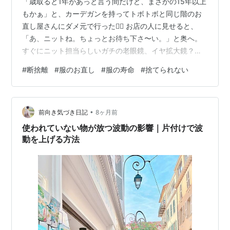
「歳取ると1年があっと言う間だけど、まさかの15年以上
もかぁ」と、カーデガンを持ってトボトボと同じ階のお
直し屋さんにダメ元で行った🚶‍♀️ お店の人に見せると、
「あ、ニットね。ちょっとお待ち下さ〜い。」と奥へ。
すぐにニット担当らしいガチの老眼鏡、イヤ拡大鏡？を
押し上げながら、出てきてくれて、裏表とひっくり返し
#
断捨離
#
服のお直し
#
服の寿命
#
捨てられない
ながらめちゃ確認してくれた。百戦錬磨感、ハンパない
なぁーと思わずにいられないベテラン感 👍同じフロアの
メーカーで、15年以上前の物で古すぎて治せないかも知
•
れないし、送料だけでもかなり金額がかかると言われた
前向き気づき日記
8ヶ月前
と説明したら、顔を上げて、「え〜、そんなに長いこと
使われていない物が放つ波動の影響｜片付けで波
大事に着たん？凄いねぇ、偉いねぇ。」…
動を上げる方法