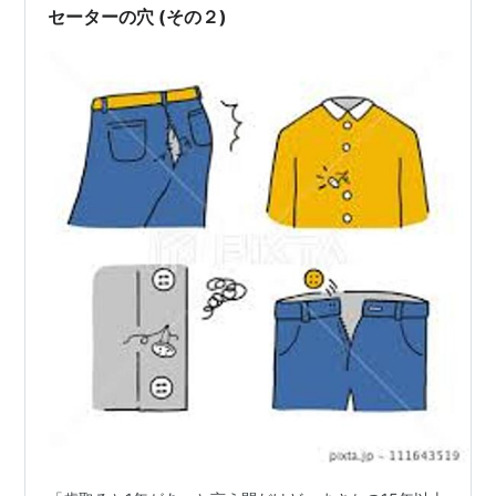
グレーの糸でも結構なグラデーションの糸数を持ってい
セーターの穴 (その２)
て、引っ越しの時もそれは持って来たのだ。早速棚の
奥…