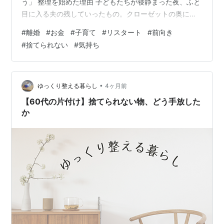
う」 整理を始めた理由 子どもたちが寝静まった夜、ふと
目に入る夫の残していったもの。クローゼットの奥にあ
る服、洗面台の隅に置かれたままの整髪料、本棚に並ぶ
#
離婚
#
お金
#
子育て
#
リスタート
#
前向き
彼が読んでいた本。日常のあちこちに、まだ彼の痕跡が
#
捨てられない
#
気持ち
残っていました。 前を向いて進まなければと思う一方
で、これらを目にするたびに胸が締め付けられる。子育
てに追われる日中は気を紛らわせることができても、静
かな夜になると、どうしても考えてしまうのです。 「な
•
ゆっくり整える暮らし
4ヶ月前
ぜ、こうなってしまったんだろう」と。 整理を…
【60代の片付け】捨てられない物、どう手放した
か