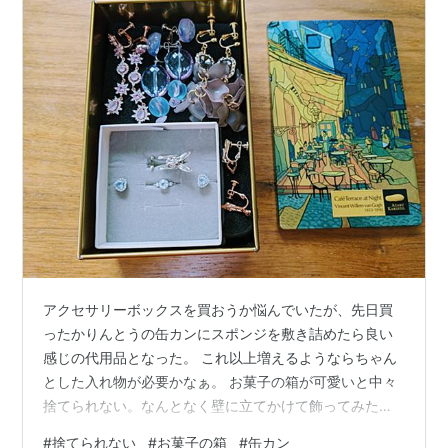
アクセサリーボックスを買おうか悩んでいたが、先日買
ったかりんとうの缶カンにスポンジを敷き詰めたら良い
感じの代用品となった。 これ以上増えるようならちゃん
とした入れ物が必要かなぁ。 お菓子の箱が可愛いと中々
捨てられない。なんとなく壁に立てかけて飾ってみたり
している。 もっと活用できないかしら。そうしたら捨て
#
捨てられない
#
お菓子の箱
#
缶カン