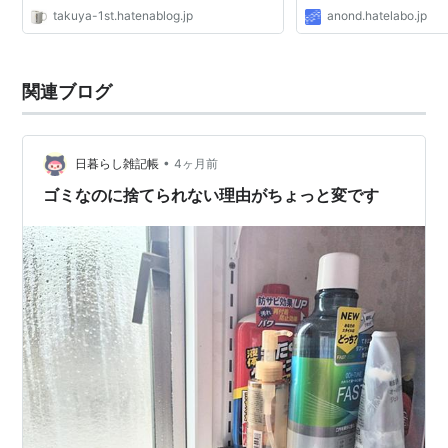
takuya-1st.hatenablog.jp
anond.hatelabo.jp
関連ブログ
•
日暮らし雑記帳
4ヶ月前
ゴミなのに捨てられない理由がちょっと変です