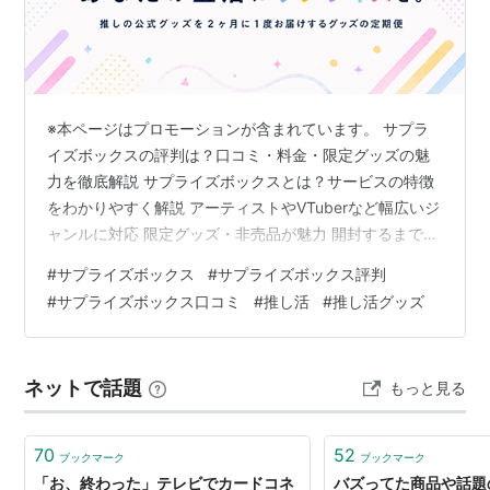
※本ページはプロモーションが含まれています。 サプラ
イズボックスの評判は？口コミ・料金・限定グッズの魅
力を徹底解説 サプライズボックスとは？サービスの特徴
をわかりやすく解説 アーティストやVTuberなど幅広いジ
ャンルに対応 限定グッズ・非売品が魅力 開封するまで中
身が分からない楽しさ サプライズボックスの口コミ・評
#
サプライズボックス
#
サプライズボックス評判
判を徹底調査 良い口コミ・評判 限定グッズがうれしい
#
サプライズボックス口コミ
#
推し活
#
推し活グッズ
毎月届くのが楽しみ 開封動画との相性が良い 推し活がさ
らに充実した 気になる口コミ・評判 中身を選べない 推
しによって内容が異なる 必ず欲しいグッズが届くわけで
ネットで話題
もっと見る
はない 口コミから分かる総合評価 サプライズボックスの
メリット・デメ…
70
52
ブックマーク
ブックマーク
「お、終わった」テレビでカードコネ
バズってた商品や話題