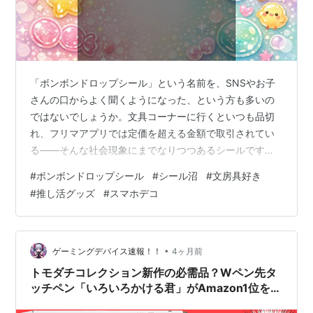
「ボンボンドロップシール」という名前を、SNSやお子
さんの口からよく聞くようになった、という方も多いの
ではないでしょうか。文具コーナーに行くといつも品切
れ、フリマアプリでは定価を超える金額で取引されてい
る——そんな社会現象にまでなりつつあるシールです。
子ども向けのアイテムに見えて、実は大人の間でも爆発
#
ボンボンドロップシール
#
シール沼
#
文房具好き
的に人気を集めています。この記事では、ボンボンドロ
#
推し活グッズ
#
スマホデコ
ップシールとは何か、どんな特徴があるのか、なぜここ
まで人気を集めているのかを、気になるポイントをすべ
てまとめて解説します。
•
ゲーミングデバイス速報！！
4ヶ月前
トモダチコレクション新作の必需品？Wペン先タ
ッチペン「いろいろかける君」がAmazon1位を獲
得した理由