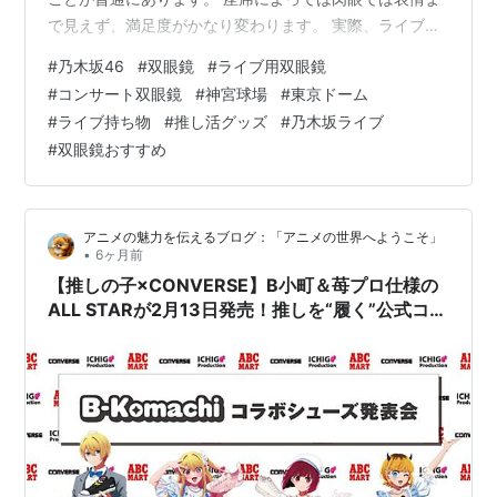
で見えず、満足度がかなり変わります。 実際、ライブ後
に「双眼鏡を持っていけばよかった」と後悔する人はか
#
乃木坂46
#
双眼鏡
#
ライブ用双眼鏡
なり多いです。 この記事では、乃木坂ライブ遠征・参加
#
コンサート双眼鏡
#
神宮球場
#
東京ドーム
向けに、双眼鏡は何倍がいいのか、どんなモデルを選べ
#
ライブ持ち物
#
推し活グッズ
#
乃木坂ライブ
ば失敗しにくいのか、おすすめ商品までまとめて解説し
#
双眼鏡おすすめ
ます。 先に結論を言うと、ライブ用の双眼鏡は8〜10倍
が基本で、迷ったらまずは買いやすい10倍モデルを選ぶ
のが失敗しにくいです。 先に結論だけ知…
アニメの魅力を伝えるブログ：「アニメの世界へようこそ」
•
6ヶ月前
【推しの子×CONVERSE】B小町＆苺プロ仕様の
ALL STARが2月13日発売！推しを“履く”公式コラ
ボが尊すぎる