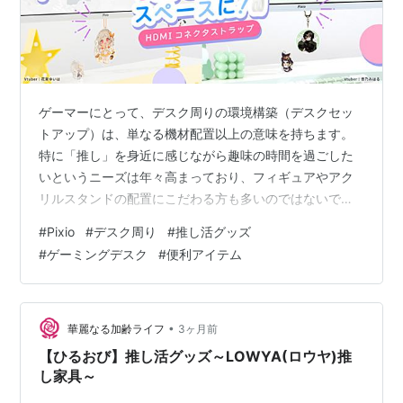
ゲーマーにとって、デスク周りの環境構築（デスクセッ
トアップ）は、単なる機材配置以上の意味を持ちます。
特に「推し」を身近に感じながら趣味の時間を過ごした
いというニーズは年々高まっており、フィギュアやアク
リルスタンドの配置にこだわる方も多いのではないでし
ょうか。そんな中、ゲーミングアクセサリーブランド
#
Pixio
#
デスク周り
#
推し活グッズ
「Pixio（ピクシオ）」から、今までにない画期的なアイ
#
ゲーミングデスク
#
便利アイテム
テムが登場しました。 それが、2026年5月14日より販売
が開始された「HDMIコネクタストラップ
（PXCSH1WH）」です。この製品は、モニターの下にあ
る「デッドスペース」を有効活用し、モニター自体をデ
•
華麗なる加齢ライフ
3ヶ月前
コレーションするという新しい発想のアクセサ…
【ひるおび】推し活グッズ～LOWYA(ロウヤ)推
し家具～