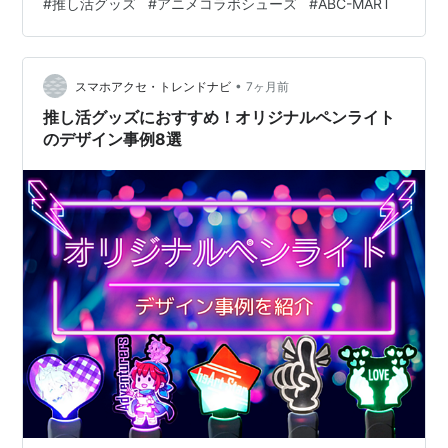
#
推し活グッズ
#
アニメコラボシューズ
#
ABC-MART
ージした全4モデル。ただのキャラコラボに留まら
ず、“推しの存在そのもの”をデザインに落とし込んだ仕上
がりに、ファンとしては見逃せない一足となっていま
す。 『【推しの子】』×CONVERSE、全4モデルで展開
•
スマホアクセ・トレンドナビ
7ヶ月前
今回のコラ…
推し活グッズにおすすめ！オリジナルペンライト
のデザイン事例8選