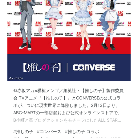
©赤坂アカ×横槍メンゴ／集英社・【推しの子】製作委員
会 TVアニメ『【推しの子】』とCONVERSEの公式コラ
ボが、ついに現実世界に降臨しました。2月13日より、
ABC-MARTの一部店舗および公式オンラインストアで、
B小町と苺プロダクションをモチーフにしたALL STARが
発売されます。 ルビー・有馬かな・MEMちょというB小
#
推しの子
#
コンバース
#
推しの子 コラボ
町の3人、そして彼女たちを支える苺プロスタッフをイメ