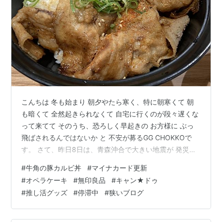
こんちは 冬も始まり 朝夕やたら寒く、特に朝寒くて 朝
も暗くて 全然起きられなくて 自宅に行くのが段々遅くな
って来てて そのうち、恐ろしく早起きの お方様に ぶっ
飛ばされるんではないか と 不安が募るGG CHOKKOで
す。 さて、昨日8日は、青森沖合で大きい地震が 発災し
ましたが、 その地域の方、 被害はありませんでしたでし
#
牛角の豚カルビ丼
#
マイナカード更新
ょうか？ こちらも揺れたようですが、 震度1ぐらいなの
#
オペラケーキ
#
無印良品
#
キャン★ドゥ
で全然分からず。 兎も角、被害が少なく済むことを 祈っ
#
推し活グッズ
#
停滞中
#
狭いブログ
ております。 また 北海道・三陸沖後発地震注意情報が発
令されました。 考えたくないですが、 東日本大震災の二
日前にも、地震があり 記者が「これが言われていた地震