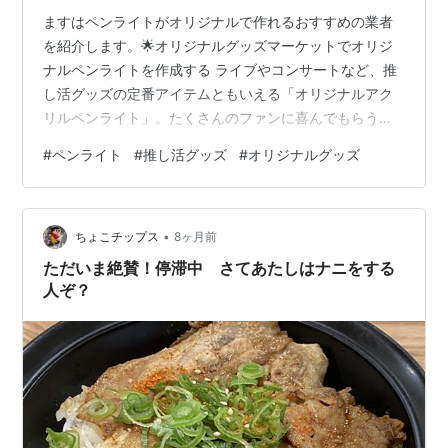
ますはペンライトがオリジナルで作れるおすすめの業者
を紹介します。🌟オリジナルグッズマーケットでオリジ
ナルペンライトを作成する ライブやコンサートなど、推
し活グッズの定番アイテムともいえる「オリジナルアク
リルペンライト」。たくさんのファンに喜んでもらうた
め、推し活するためにオオリジナルペンライトを制作す
#
ペンライト
#
推し活グッズ
#
オリジナルグッズ
る方も多いです。 しかし、いざ作成しようと思っても
「ペンライトにはどんな種類がある？」「デザインのイ
メージが湧かない」と悩んでしまいますよね。 そこで今
•
回は、オリジナルペンライトを制作するポイントをはじ
ちょこチップス
8ヶ月前
め、オリジナルペンライトのデザイン事例を紹介しま
ただいま絶賛！停滞中 さてあたしはナニをする
す。 ぜひオリジナルペンライトのデザインや制作を…
人ぞ？