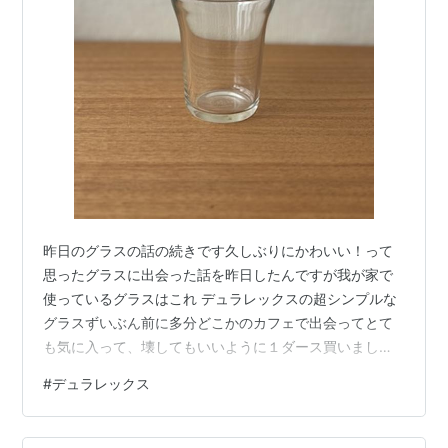
昨日のグラスの話の続きです久しぶりにかわいい！って
思ったグラスに出会った話を昨日したんですが我が家で
使っているグラスはこれ デュラレックスの超シンプルな
グラスずいぶん前に多分どこかのカフェで出会ってとて
も気に入って、壊してもいいように１ダース買いました
デュラレックスといえばこっちの方が有名ですけどね
#
デュラレックス
『【5倍】お買い物マラソンxポイントアップ』
【SALE】 20%OFF DURALEX（デュラレックス）ピカル
ディー クリア 310ml価格：572円（税込、送料別)