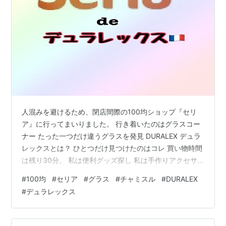
人混みを避けるため、閉店間際の100均ショップ『セリ
ア』に行ってまいりました。 行き着いたのはグラスコー
ナー たった一つだけ違うグラスを発見 DURALEX デュラ
レックスとは？ ひとつだけ見つけたのはコレ 買い物時間
は残り30分。 私は便利グッズ探し 私は手作りアクセサ
リーグッズ探し 私はインテリアグッズ探し オイラはメル
#
100均
#
セリア
#
グラス
#
チャミスル
#
DURALEX
カリの梱包材でも買っとくか てな感じで入店。 女子の買
#
デュラレックス
い物は長いのが恒例。 梱包材といっても、 養生テープ
プチプチ くらいなもの、 私の買い物はすぐ終わる。 ひ
とり目的を達成して、広くてもう人気の無い店内をブラ