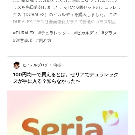
ラスを先日処分しました。それで6個セットのデュラレッ
クス（DURALEX）のピカルディを購入しました。 この
DURALEXグラスは全面強化ガラスで普通のガラス製品に
比べ、２～３倍の衝撃強度を持ち、また通常ガラスの耐
#
DURALEX
#
デュラレックス
#
ピカルディ
#
グラス
熱温度差が約60℃であるのに対し、130℃の温度差に耐
#
注意事項
#
割れ方
えることができるそうです。ただし絶対に割れないとい
う事はなく割れます。 その割れ方が激しいようで、ネッ
トで検索すると木っ端微塵になったとか。突然爆発した
とか。 （普通のガラスと違って「氷砂糖」のような粒状
•
ヒイデルブログ
6年前
になり、尖らないように設計され…
100円均一で買えるとは。セリアでデュラレック
スが手に入る？知らなかった〜