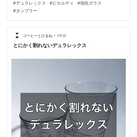
#
デュラレックス
#
ピカルディ
#
強化ガラス
でも使ってみたくなって買いました。 はじめは１つ。友
#
タンブラー
達を呼ぶようになったりして２つ３つ・・・と買い足し
ていき、以来常時６つ持っています。 デュラレックスに
は、数種のグラスがありますが、私が使っているのは、
たぶん最もメジャーな「ピカルディ」というシリーズの
•
コーヒーとひるね
5年前
もの。 飲食店で見かけ…
とにかく割れないデュラレックス