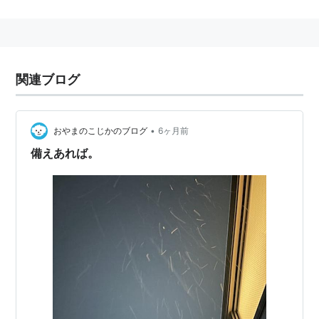
く間にその名が知れ渡った。
全てのDURALEX製品は、フランスまたはスペイン工場
のみで生産されていて、グラス本体に『DURALEX』の
刻印が入っている。
関連ブログ
DURALEX製品は、ともかく衝撃や温度変化に強い。割
れても破片が丸くなるので、怪我をしにくい。
•
おやまのこじかのブログ
6ヶ月前
カフェなどの飲食店で、よく使われている。
備えあれば。