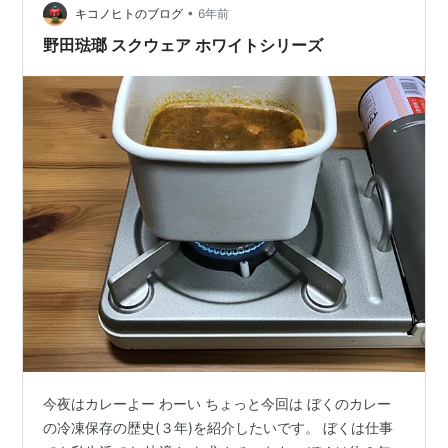
ブラ。 行き着いたのはグラスコーナー https://www.…
•
キコノヒトのブログ
6年前
野田琺瑯 スクウェア ホワイトシリーズ
今夜はカレーよー わーい ちょっと今回は ぼくのカレー
の冷凍保存の歴史(３年)を紹介したいです。 ぼくは仕事