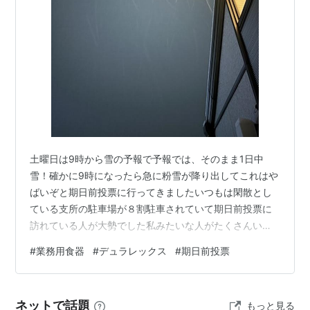
土曜日は9時から雪の予報で予報では、そのまま1日中
雪！確かに9時になったら急に粉雪が降り出してこれはや
ばいぞと期日前投票に行ってきましたいつもは閑散とし
ている支所の駐車場が８割駐車されていて期日前投票に
訪れている人が大勢でした私みたいな人がたくさんいた
みたいですね選挙は大事だけど、身の安全も大事こんな
#
業務用食器
#
デュラレックス
#
期日前投票
季節の選挙は、何が起きるかわからないしもっと余裕を
持って期日前投票するのが良いのかもしれないなと今回
学びましたと、言いながらその後雪は止んで土曜日の積
ネットで話題
もっと見る
雪は2センチくらい？そして、日付が変わる頃雪がざんざ