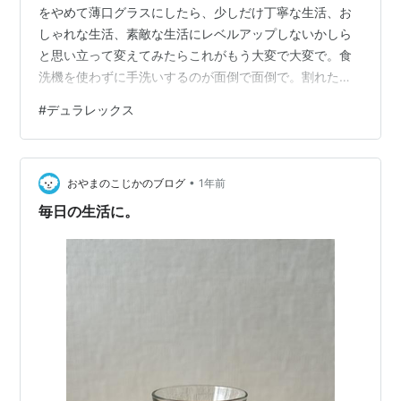
をやめて薄口グラスにしたら、少しだけ丁寧な生活、お
しゃれな生活、素敵な生活にレベルアップしないかしら
と思い立って変えてみたらこれがもう大変で大変で。食
洗機を使わずに手洗いするのが面倒で面倒で。割れた時
に、やったー！ついにこのグラスとお別れできる！と嬉
#
デュラレックス
しかったことをここにご報告致します。 薄口グラスの中
でも木村硝子店が作っている「Soba」という安価なシリ
ーズにしたのだけれど、それでも私には荷が重かった。
•
今回の薄口グラスを通して、人生って、生活って、「素
おやまのこじかのブログ
1年前
敵さ」よりも気を遣わないのがいちばんなのだなと学び
毎日の生活に。
ました。ちょっとでも素敵さを求めた私はどうか…