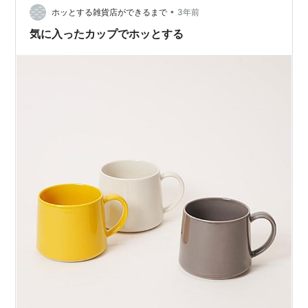
•
(2025/2/9時点) 昨日のグラスと一緒で使いやすいサイズ
ホッとする雑貨店ができるまで
3年前
で超シンプルな美しいラインで飽きない見た目毎日の生
気に入ったカップでホッとする
活に気軽に使える…