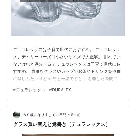
デュラレックスは子育て世代におすすめ。 デュラレック
ス、デイリーユーズは小さいサイズで大正解。 割れてい
ないけれど処分する？ デュラレックスは子育て世代にお
すすめ。 繊細なグラスやカップでお茶やドリンクを優雅
に楽しみたいけど 幼児と一緒ですと 目を離した瞬間にぱ
りーーーーーんと割っちゃうんじゃないかと ハラハラし
#
デュラレックス
#
DURALEX
て全然リラックスできないですよね。 お気に入りの器が
壊れた自分のショックだけでなく、 幼児が怪我しないよ
うに後片付けとか とり乱す幼児の心のケアとか グラス１
•
つ割れただけでも なかなか難易度高いスキルが求められ
６０歳になりましての日記
5年前
ます。 とはいえ全部プラスチックにするのは味気ないと
グラス買い替えと覚書き（デュラレックス）
いうことで 我が家では割…