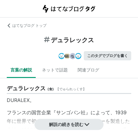
はてなブログ トップ
デュラレックス
このタグでブログを書く
言葉の解説
ネットで話題
関連ブログ
デュラレックス
(
食
)
【
でゅられっくす
】
DURALEX
。
フランスの国営企業『サンゴバン社』によって、1939
年に世界で初めて強化ガラス製のタンブラーを製造した
解説の続きを読む
会社。1960年代から全世界へ向けて輸出されると、瞬