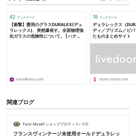
ん降り出しまして結構積もってきたぞ明日は美容院へ行
く予定なんだけど、歩いて行こうかなあっという間…
42
18
ブックマーク
ブックマーク
【衝撃】愛用のグラスDURALEX(デュ
デュラレックス（DURA
ラレックス)、突然爆発す。全面物理強
ディ／プリズム／ビバ 
化ガラスの危険性について。 | ハナユ
たものまとめサイト
ルリ
hana8hana.com
mono-mono.com
関連ブログ
•
Face-Myself ショップブログ
9ヶ月前
フランスヴィンテージ未使用オールドデュラレッ