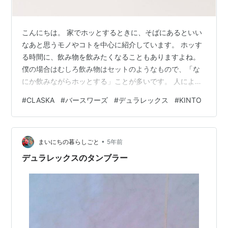
こんにちは。 家でホッとするときに、そばにあるといい
なあと思うモノやコトを中心に紹介しています。 ホッす
る時間に、飲み物を飲みたくなることもありますよね。
僕の場合はむしろ飲み物はセットのようなもので、「な
にか飲みながらホッとする」ことが多いです。 人によっ
て飲みたくなるものは違うと思いますが、今回は ・熱い
#
CLASKA
#
バースワーズ
#
デュラレックス
#
KINTO
飲み物 ・冷たい飲み物 に分けて、おすすめのカップ、グ
ラスを紹介したいと思います。 ★あくまでも「一人でホ
ッとする時」を想定しているので、仲間でワイワイした
•
いときとか、出社前に急いでいるときは違ってくるかも
まいにちの暮らしごと
5年前
しれませんのでご自分で判断してくださいね。 紹介の前
デュラレックスのタンブラー
に、あなたが器に求めるものは何でし…