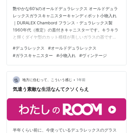
艶やかな60'sのオールドデュラレックス オールドデュラ
レックスガラスキャニスターキャンディポット小物入れ
｜DURALEX Chambord フランス・デュラレックス製
1960年代（推定）の蓋付きキャニスターです。キラキラ
と輝くダイヤ型のカット模様が美しいガラスの器です。
現代グラスに引けを取らない美しいガラス 片手に収まる
#
デュラレックス
#
オールドデュラレックス
小さなサイズ｜オールドデュラレックスガラスキャニス
#
ガラスキャニスター
#
小物入れ
#
ヴィンテージ
ター 現在もデュラレックス社製のガラス製品は手に入り
ますが、こちらは推定60年代のオールドデュラレックス
と呼ばれるヴィンテージグラスです。細部まで美しいダ
イヤ模様が施されたガラスも、よく見ると揺らぎや製造
•
地方に住むって、こういう感じ
1年前
時の練りムラなどによ…
気遣う素敵な生活なんてクソくらえ
半年くらい前に、今使っているデュラレックスのグラス