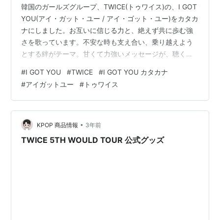
韓国のガールズグループ、TWICE(トゥワイス)の、I GOT
YOU(アイ・ガット・ユー / アイ・ゴット・ユー)をカタカ
ナにしました。お互いに信じる力と、絶えず共に歩む強
さを歌っています。不安な時も支え合い、乗り越えよう
とする絆がテーマ。甘くて力強いメッセージが、聴く人
の心に希望と温かさを届けてくれます。速い曲なので、
#
I GOT YOU
#
TWICE
#
I GOT YOU カタカナ
一行を短くして、歌いやすくしてみました。発音、リン
#
アイガットユー
#
トゥワイス
キング(音と音のつながり)を考慮して、カタカナ変換して
いますが、カタカナの区切り方、改行が英語歌詞とは異
なる場合があります。ご了承ください。 ｱ ﾘﾛ ﾈｯｸﾚｽ ｱﾗｳﾝﾆ
ｴｯｼﾞｽﾞｺﾘ ﾔﾝ ﾀﾞﾑ ﾗｰｳﾞｧﾆｯﾂ …
•
KPOP 商品情報
3年前
TWICE 5TH WOULD TOUR 公式グッズ