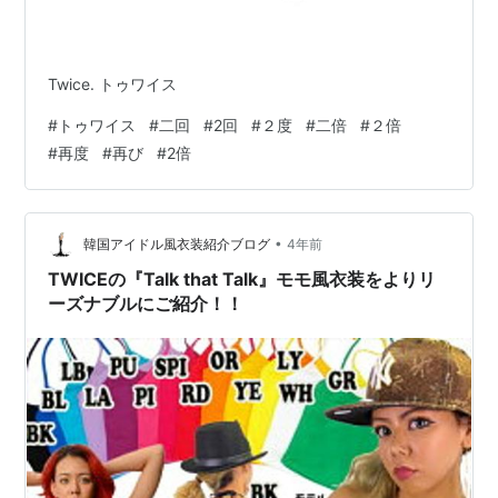
Twice. トゥワイス
#
トゥワイス
#
二回
#
2回
#
２度
#
二倍
#
２倍
#
再度
#
再び
#
2倍
•
韓国アイドル風衣装紹介ブログ
4年前
TWICEの『Talk that Talk』モモ風衣装をよりリ
ーズナブルにご紹介！！