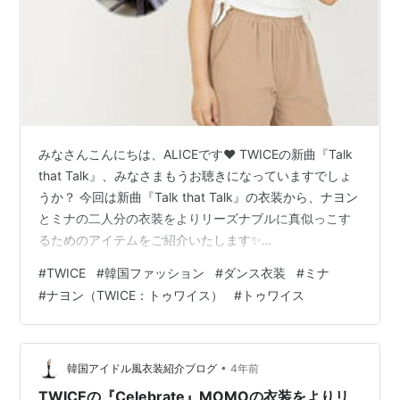
みなさんこんにちは、ALICEです❤ TWICEの新曲『Talk
that Talk』、みなさまもうお聴きになっていますでしょ
うか？ 今回は新曲『Talk that Talk』の衣装から、ナヨン
とミナの二人分の衣装をよりリーズナブルに真似っこす
るためのアイテムをご紹介いたします✨
www.youtube.com 今回はこちらのChoreography Video
#
TWICE
#
韓国ファッション
#
ダンス衣装
#
ミナ
の衣装をリサーチしていきます！ 【!!ご注意!!】 国内サイ
#
ナヨン（TWICE：トゥワイス）
#
トゥワイス
トや海外サイトなど、できるだけ併せてご紹介できたら
と思っています！ 尚、商品は調査した時点での価格とリ
ンクになっております。 リンク切れ、在庫切れ、価格変
更などはご了承ください…
•
韓国アイドル風衣装紹介ブログ
4年前
TWICEの『Celebrate』MOMOの衣装をよりリ