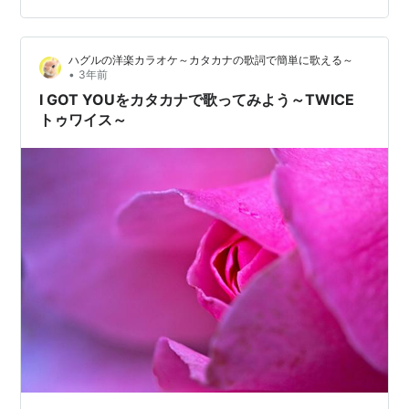
の素スタジアム公…
ハグルの洋楽カラオケ～カタカナの歌詞で簡単に歌える～
•
3年前
I GOT YOUをカタカナで歌ってみよう～TWICE
トゥワイス～