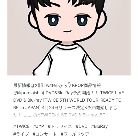
最新情報はX(旧Twitter)から👇 KPOP商品情報
(@kpopsaishin) DVD&Blu-Ray予約開始！！ TWICE LIVE
DVD & Blu-ray [TWICE 5TH WORLD TOUR ‘READY TO
BE’ in JAPAN] 4月24日リリース決定&予約開始しまし
た！ ここではTWICEのLIVE DVD & Blu-ray [5TH
WORLD TOUR ‘READY TO BE’ in JAPAN]についてまとめ
#
TWICE
#
JYP
#
トゥワイス
#
DVD
#
BluRay
ています。 目次 商品内容 各店舗特典 販売サイト 商品内
#
ライブ
#
コンサート
#
ワールドツアー
容 ■初回限定盤Blu-ray<収録内容>・2023年5月21日 味