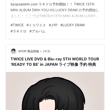
kpopsaishin.com ラキドロ予約開始！！ TWICE 13TH
MINI ALBUM [With YOU-th] LUCKY DRAW の予約開始し
ました！ ここではTWICEの13TH MINI ALBUM LUCKY
DRAWについてまとめています。 目次 対象アルバム ラキ
#
TWICE
#
トゥワイス
#
JYP
#
LUCKY DRAW
ドロ特典 販売サイト 対象アルバム ■通常盤(Forever /
#
ラキドロ
#
アルバム
Glowing / Blast Ver.) ・カバー：各バージョン1種 ・フォ
トブック：各バージョン1種 ・CD-R：各バージョン1…
•
KPOP 商品情報
2年前
TWICE LIVE DVD & Blu-ray 5TH WORLD TOUR
‘READY TO BE’ in JAPAN ライブ映像 予約 特典