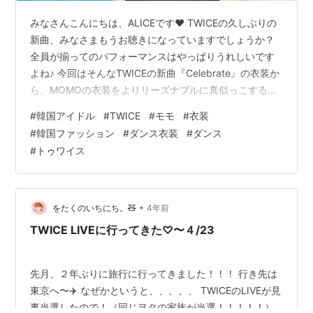
みなさんこんにちは、ALICEです❤ TWICEの久しぶりの
新曲、みなさまもうお聴きになっていますでしょうか？
全員が揃ってのパフォーマンスはやっぱりうれしいです
よね♪ 今回はそんなTWICEの新曲『Celebrate』の衣装か
ら、MOMOの衣装をよりリーズナブルに真似っこするた
めのアイテムをご紹介いたします✨ www.youtube.com
#
韓国アイドル
#
TWICE
#
モモ
#
衣装
今回はこちらのライブ映像の衣装からリサーチします！
#
韓国ファッション
#
ダンス衣装
#
ダンス
【!!ご注意!!】 国内サイトや海外サイトなど、できるだけ
#
トゥワイス
併せてご紹介できたらと思っています！ 尚、商品は調査
した時点での価格とリンクになっております。 リンク切
れ、在庫切れ、価格変更などはご了承くださ…
•
をたくのいちにち。🧸
4年前
TWICE LIVEに行ってきた♡〜４/23
先月、２年ぶりに旅行に行ってきました！！！ 行き先は
東京へ〜✈️ なぜかというと、、、、、 TWICEのLIVEが見
事当選したので！（同じヲタの家族が当選！！！！！）