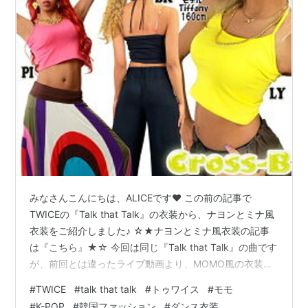
みなさんこんにちは、ALICEです❤ この前の記事で
TWICEの『Talk that Talk』の衣装から、ナヨンとミナ風
衣装をご紹介しました♪ ☆★ナヨンとミナ風衣装の記事
は『こちら』★☆ 今回は同じ『Talk that Talk』の曲です
が、前回とは違ったライブ動画より、MOMO風の衣装を
ご紹介いたします！ www.youtube.com 今回はこちらの
#
TWICE
#
talk that talk
#
トゥワイス
#
モモ
動画からMOMOの全身ピンクでコーディネートされた衣
#
K-POP
#
韓国ファッション
#
ダンス衣装