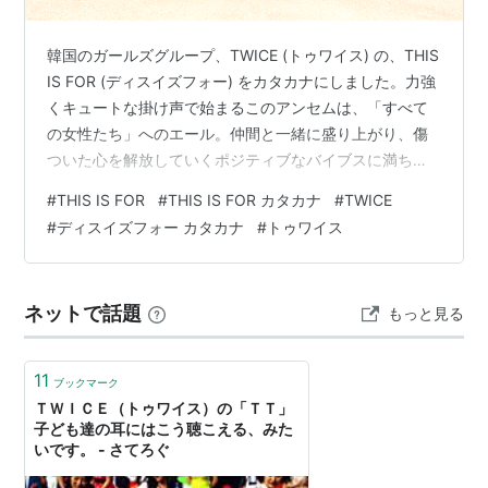
韓国のガールズグループ、TWICE (トゥワイス) の、THIS
IS FOR (ディスイズフォー) をカタカナにしました。力強
くキュートな掛け声で始まるこのアンセムは、「すべて
の女性たち」へのエール。仲間と一緒に盛り上がり、傷
ついた心を解放していくポジティブなバイブスに満ちて
います。「間違った相手に惑わされる必要はない、あな
#
THIS IS FOR
#
THIS IS FOR カタカナ
#
TWICE
たにはあなたの輝きがある」というメッセージが込めら
#
ディスイズフォー カタカナ
#
トゥワイス
れ、ファンならずとも共感できるものがあります。 曲の
速さに発音がのせにくい箇所があるため、最小限のカタ
カナに置き換えています。元の発音の形が大きく変わる
ネットで話題
もっと見る
こともありますが、アーティストの歌い方にそって、一
緒に歌うための工夫と…
11
ブックマーク
ＴＷＩＣＥ（トゥワイス）の「ＴＴ」
子ども達の耳にはこう聴こえる、みた
いです。 - さてろぐ