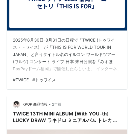
2025年8月30日-8月31日の日程で「TWICE (トゥワイ
ス・トワイス)」が「THIS IS FOR WORLD TOUR IN
JAPAN」と言うタイトル名のイルコン ワールドツアー
(ワルツ) コンサート ライブ 日本 来日公演を「みずほ
PayPayドーム福岡」で開催したらしいよ。 インターネ
ット上で話題になってたから、この公演のセットリスト
#
TWICE
#
トゥワイス
(セトリ)情報を集めてlive-setlist2ブログに掲載するよ。
では、この記事に「2025/8/30-8/31 TWICE - THIS IS
FOR WORLD TOUR IN JAPAN ライブ 福岡ドーム (福岡)
•
公演」の曲目や曲順…
KPOP 商品情報
2年前
TWICE 13TH MINI ALBUM [With YOU-th]
LUCKY DRAW ラキドロ ミニアルバム トレカ 予
約 特典