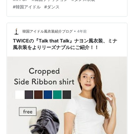
装をリサーチします♪ 【!!ご注意!!】 国内サイトや海外サ
#
韓国アイドル
#
ダンス
イトなど、できるだけ国外併せてご紹介できたらと思っ
ています！ 尚、商品は調査した時点での価格とリンクに
なっております。 リンク切…
•
韓国アイドル風衣装紹介ブログ
4年前
TWICEの『Talk that Talk』ナヨン風衣装、ミナ
風衣装をよりリーズナブルにご紹介！！