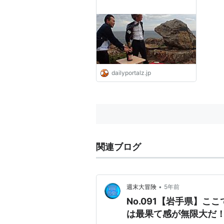
dailyportalz.jp
関連ブログ
•
週末大冒険
5年前
No.091【岩手県】
は最果て感が無限大だ