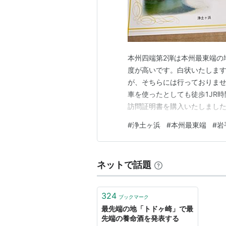
本州四端第2弾は本州最東端の
度が高いです。白状いたしま
が、そちらには行っておりま
車を使ったとしても徒歩1JR
訪問証明書を購入いたしました
書販売場所 四端最難関の最東
#
浄土ヶ浜
#
本州最東端
#
岩
ます 浄土ヶ浜レストハウスの
エピソード 荒れ狂う浄土ヶ浜
ネットで話題
324
ブックマーク
最先端の地「トドヶ崎」で最
先端の養命酒を発表する