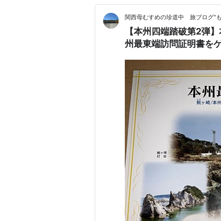
関西母むすめの珍道中 旅ブログ"も
【本州四端踏破第2弾
州最東端訪問証明書を