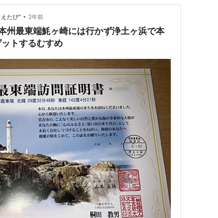
•
えたび"
2年前
】本州最東端魹ヶ崎には行かず浄土ヶ浜で本
ゲットするむすめ