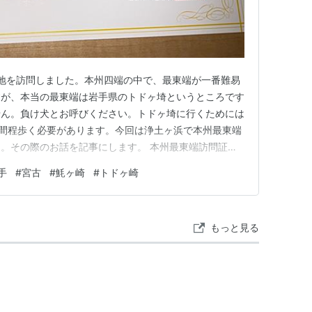
地を訪問しました。本州四端の中で、最東端が一番難易
すが、本当の最東端は岩手県のトドヶ埼というところです
せん。負け犬とお呼びください。トドヶ埼に行くためには
時間程歩く必要があります。今回は浄土ヶ浜で本州最東端
。その際のお話を記事にします。 本州最東端訪問証明
端のトドヶ崎 販売場所 トドヶ崎に行かなくても購入でき
手
#
宮古
#
魹ヶ崎
#
トドヶ崎
アクセス 浄土ヶ浜 さながら極楽浄土のごとし？ 珍道中
 【ふるさと納税…
もっと見る