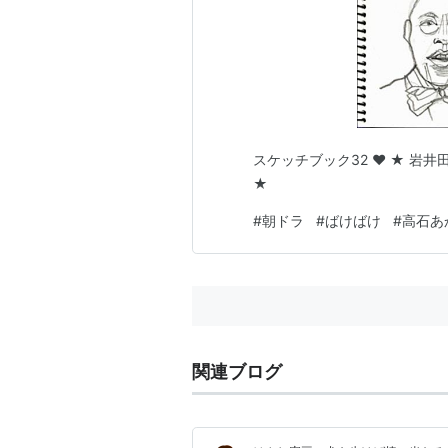
スケッチブック32 ♥ ★ 岩
★
#
朝ドラ
#
ばけばけ
#
高石あ
関連ブログ