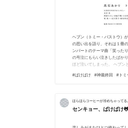
ヘブン（トミー・バストウ）
の思い出を語り、それは１冊の
ンバートのテーマ曲「笑った
の号泣にもらい泣きしたばか
ほど泣いてしまった。 ヘブン
たが、振り返れば振り返るほ
#
ばけばけ
#
神最終回
#
トミ
けてしまったと後悔しか出てこ
お互いを思いやる心だけで関係
ほらほらコーヒーが冷めちゃってるよ
センキョー、ばけばけ
楽しみがまたひとつ終わってし