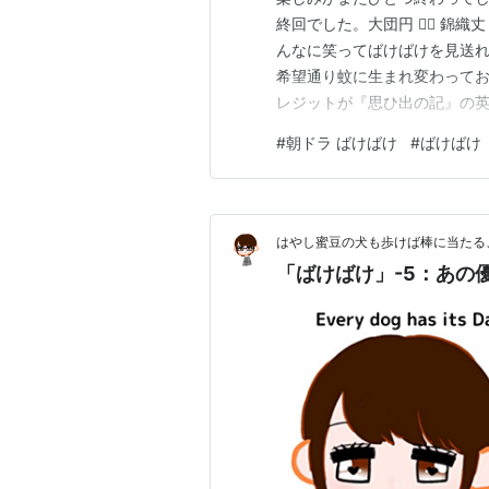
終回でした。大団円 🙆‍♀️ 
んなに笑ってばけばけを見送れ
希望通り蚊に生まれ変わってお
レジットが『思ひ出の記』の
けばけ写真集にしたら、始まっ
#
朝ドラ ばけばけ
#
ばけばけ
なくて高校野球だった今日、
大切な事なのかを教えてくれま
はやし蜜豆の犬も歩けば棒に当たる
「ばけばけ」-5：あの