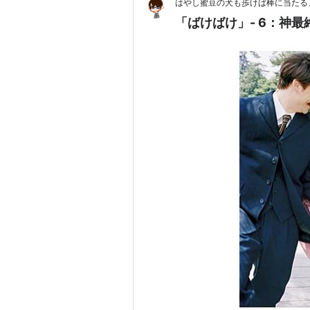
はやし蜜豆の犬も歩けば棒に当たる
「ばけばけ」- 6：神