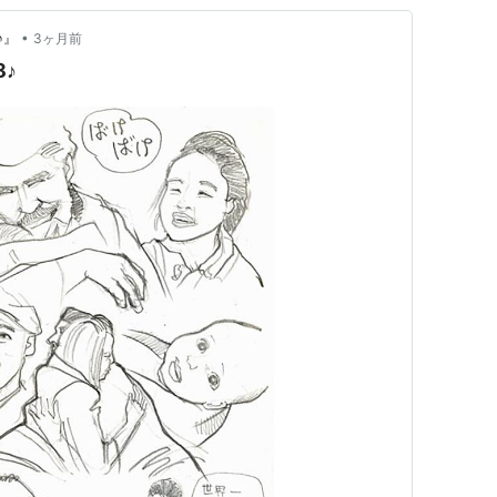
•
♪』
3ヶ月前
♪