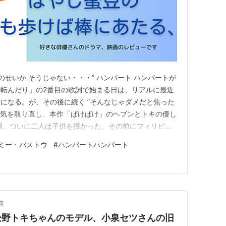
のせいか そうじゃない・・・” ハンバート ハンバートが
転んだり」の2番目の歌詞で始まる日は、リアルに最近
になる。が、その後に続く ”そんなじゃダメだと焦った
 で気を取り直し、本作「ばけばけ」のヘブンとトキの優し
週、ついに二人は子供を授かった。その前にフィリピン
人でフィリピンに行くかトキ（髙石あかり）を連れていく
ミー・バストウ
#
ハンバートハンバート
トミー・バストウ）だったが、トキがヘブンの意思を尊重
まる。日本に…
前
松野トキちゃんのモデル、小泉セツさんの旧