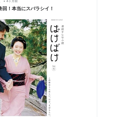
•
、
4ヶ月前
最終回！本当にスバラシイ！