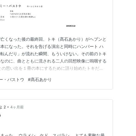
が亡くなった後の最終回、トキ（髙石あかり）がヘブンと
本になった。それを告げる演出と同時にハンバート ハ
り転んだり」が流れた瞬間、もういけない。その前のトキ
りなのに、曲とともに流される二人の回想映像に嗚咽する
との思い出を１冊の本にするために語り始めたトキだっ
ど自由な生き方を好んだヘブンを日本に、松野家に縛りつ
ー・バストウ
#
髙石あかり
ない。言葉が100％通じ合っていなかったこの夫婦は、
を続けられていたが、後か…
•
 2
4ヶ月前

まった。 ウラメシ、ケド、スバラシ。 とても素敵な最