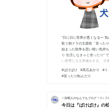
”日に日に世界が悪くなるー 気
歌う朝ドラの主題歌「笑ったり
始まった戦争を思い暗い気持ち
り 生活しなきゃと坐ったり”
い世界に入る準備をする。 今
滞在記のオファーを受け、一
#
ばけばけ
#
髙石あかり
#
ト
か迷いに迷っていたヘブン（
#
笑ったり転んだり
して黙っていたことで、心は決
•
一目暇人のなんでもブログ
6ヶ月
今日は『ばけばけ』の