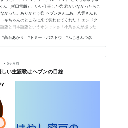
錦織丈くん（杉田雷麟）、いい仕事した🥹 君がいなかったらこ
なかった。ありがとう😊 ヘブンさん…あ、八雲さんも
トキちゃんのところに来て笑わせてくれた！ エンドク
英語版と日本語版というオシャレさ！小鳥さんが撮ったば
たときの文字サイズにしても良いかもね。 あさイチ！
#
髙石あかり
#
トミー・バストウ
#
ふじきみつ彦
横山哲也アナウンサーが「何気ない日常の日々がどんなに
した…オープニ…
•
、
5ヶ月前
優しい主題歌はヘブンの目線