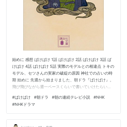
始めに 感想 ばけばけ 1話 ばけばけ 2話 ばけばけ 3話 ば
けばけ 4話 ばけばけ 5話 実際のモデルとの相違点 トキの
モデル、セツさんの実家の破綻の原因 神社での占いの時
期 始めに 先週から始まりました、朝ドラ『ばけばけ』。
飛び飛びながら週一ペースくらいで書いていけたらいい
なと思ってます。 見る時間を上手に取れずに流れてしま
#
ばけばけ
#
朝ドラ
#
朝の連続テレビ小説
#
NHK
ったりするので、見た話から埋めていく形に成ります
#
NHKドラマ
し、記憶違いがあるかもしれませんが、感想と、史実と
の違いなど書いていきたいと思います。 それと、もうあ
っちこっちのプロのネットメディアでバレてしまってい