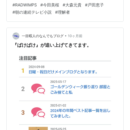
風、っていうか、もう死語？）とかもあまり観ていませ
#
RADWIMPS
#
今田美桜
#
大森元貴
#
戸田恵子
ん。特に最近の民放のドラマはめっきり観ないです。 そ
#
朝の連続テレビ小説
#
理解者
れでも、NHKのドラマは観てしまうのは、昔、NHK大阪
放送局8階9階（収録用のスタジオがある）に出入りして
いたことがあったせいなのかもしれませんが、結構社会
的なテーマを取り扱うドラマが多いの…
•
一目暇人のなんでもブログ
10ヶ月前
『ばけばけ』が追い上げてきてます。