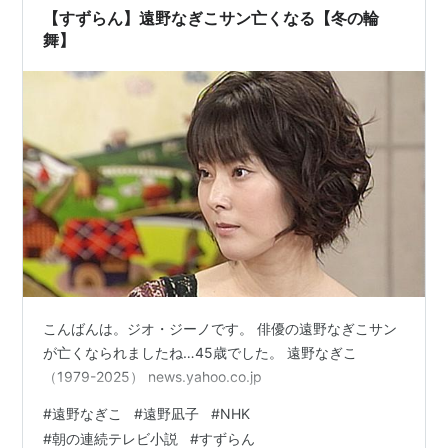
【すずらん】遠野なぎこサン亡くなる【冬の輪
舞】
こんばんは。ジオ・ジーノです。 俳優の遠野なぎこサン
が亡くなられましたね…45歳でした。 遠野なぎこ
（1979-2025） news.yahoo.co.jp
#
遠野なぎこ
#
遠野凪子
#
NHK
#
朝の連続テレビ小説
#
すずらん