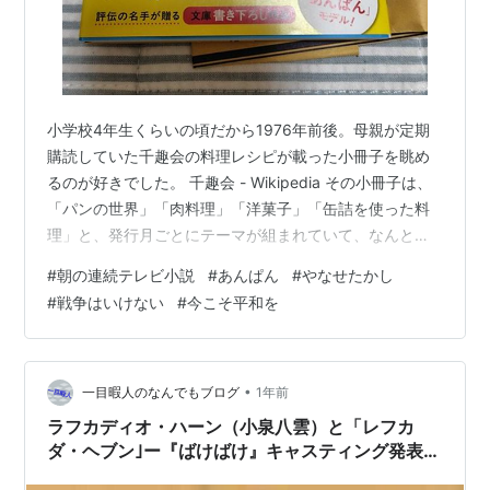
小学校4年生くらいの頃だから1976年前後。母親が定期
購読していた千趣会の料理レシピが載った小冊子を眺め
るのが好きでした。 千趣会 - Wikipedia その小冊子は、
「パンの世界」「肉料理」「洋菓子」「缶詰を使った料
理」と、発行月ごとにテーマが組まれていて、なんとな
くお洒落で都会的センスに溢れた料理の写真が豊富に掲
#
朝の連続テレビ小説
#
あんぱん
#
やなせたかし
載されていました。 私の故郷である北陸の地方都市で
#
戦争はいけない
#
今こそ平和を
は、見たことも聞いたこともない。ましてや、どうやっ
て入手したら良いのか見当もつかないような材料もあっ
たように思います。小学生のガキんちょだった私です
が、「いつか、こんなパン焼いてみたいなぁ」とか「ど
•
一目暇人のなんでもブログ
1年前
んな味がするんだろ？こんな料理食…
ラフカディオ・ハーン（小泉八雲）と「レフカ
ダ・ヘブン｣ー『ばけばけ』キャスティング発表に
よせて２