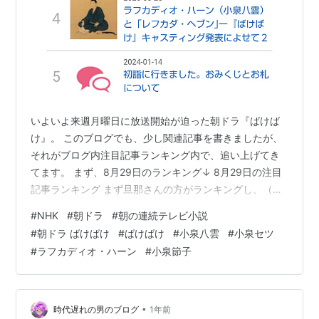
いよいよ来週月曜日に放送開始が迫った朝ドラ『ばけば
け』。 このブログでも、少し関連記事を書きましたが、
それがブログ内注目記事ランキング内で、追い上げてき
てます。 まず、8月29日のランキング↓ 8月29日の注目
記事ランキング まず旦那さんの方がランキングし、（そ
れ以前に5位に食い込んだ時のキャプチャはなかったで
#
NHK
#
朝ドラ
#
朝の連続テレビ小説
す。） 次に9月10日には3位に上昇。 9月10日の注目記事
#
朝ドラ ばけばけ
#
ばけばけ
#
小泉八雲
#
小泉セツ
ランキング 翌日9月11日には奥さんの方もランクイン 9
#
ラフカディオ・ハーン
#
小泉節子
月11日の注目記事ランキング そして9月22日にはついに3
位と4位に。 9月22日注目の注目記事ランキング 『ばけ
ばけ』、というか八雲やセツさん関連で、まだネタはあ
るので、…
•
時代遅れの男のブログ
1年前