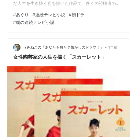
な人生を生き抜く姿を描いた作品で、多くの視聴者の心
をつかみました。 このドラマは、日本初の女性美容師の
#
あぐり
#
連続テレビ小説
#
朝ドラ
ひとりである吉行あぐりさんの半生をモデルにしてお
#
朝の連続テレビ小説
り、戦前・戦中・戦後を生き抜いた女性の強さや時代の
変遷が丁寧に描かれています。 見どころの一つは、ヒロ
インの成長と家族の絆です。あぐりは親の決めた結婚を
受け入れるものの、夫・エイスケの奔放な性格に振り回
•
うみねこの「あなたも観た？懐かしのドラマ！」
1年前
される日々が続きます。しかし、美容…
女性陶芸家の人生を描く「スカーレット」