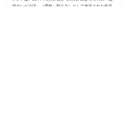
（１）「花子とアン」ってどんなドラマ作品？ 「花子と
アン」は、2014年3月31日から9月27日までNHKの「連
続テレビ小説」（通称：朝ドラ）として放送された作品
です。主演を務めたのは吉高由里子で、実在の翻訳家・
村岡花子の半生を描いた感動作として話題になりまし
た。 本作の見どころは、なんといっても主人公・花子が
#
花子とアン
#
NHK
#
朝の連続テレビ小説
翻訳家として成長していく過程です。特に、日本で広く
#
連続テレビ小説
#
朝ドラ
#
吉高由里子
愛されている『赤毛のアン』の翻訳に至るまでの道のり
や、彼女の情熱がどのように育まれたのかが丁寧に描か
れています。また、家族や友人、恋愛などの人間ドラマ
も充実しており、視聴者を引き込む要素が満載です。 脚
•
うみねこの「あなたも観た？懐かしのドラマ！」
1年前
本は「やまとなでしこ」「ハケンの品格…