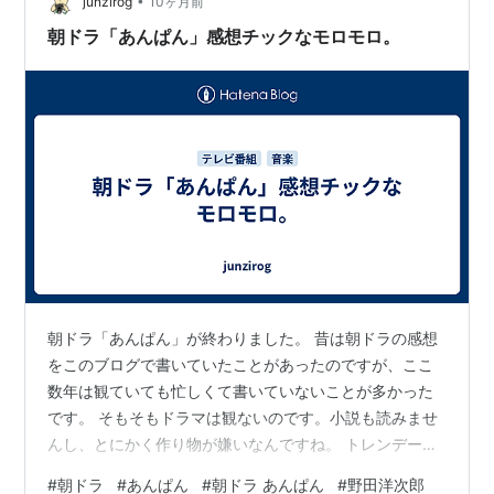
ますが、主人公トキの「ある事情」についてのネタバレ
•
junzirog
10ヶ月前
（多分）が含まれて…
朝ドラ「あんぱん」感想チックなモロモロ。
朝ドラ「あんぱん」が終わりました。 昔は朝ドラの感想
をこのブログで書いていたことがあったのですが、ここ
数年は観ていても忙しくて書いていないことが多かった
です。 そもそもドラマは観ないのです。小説も読みませ
んし、とにかく作り物が嫌いなんですね。 トレンデー・
ドラマ（石田社長、あるいは建具屋カトーbyさだまさし
#
朝ドラ
#
あんぱん
#
朝ドラ あんぱん
#
野田洋次郎