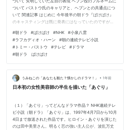
ついて 失明していた左目の表現 ヘブン役のフルネームに
ついて バストウ氏のキャリアと、ヘブンとの共通点につ
いて 関連記事 はじめに 今年後半の朝ドラ『ばけばけ』
のキャスティングは既に発表にはなっていたのですが、
ラフカディオ・ハーン（日本名：小泉八雲）をモデルと
#
朝ドラ
#
ばけばけ
#
NHK
#
小泉八雲
する英語教師、ヘブンの役名のフルネームが未発表だっ
#
ラフカディオ・ハーン
#
朝の連続テレビ小説
たので、この記事で他のことと絡めて語りたいと思いま
#
トミー・バストウ
#
テレビ
#
ドラマ
す。 キャスト発表時の記事↓
#
朝ドラ ばけばけ
kabuchuhistory.hatenadiary.jp ヘブン役のトミー・バス
トウ氏と八雲の特徴について www3.nhk.or.jp 先日ドラ
マの撮影風…
•
うみねこの「あなたも観た？懐かしのドラマ！」
1年前
日本初の女性美容師の半生を描いた「あぐり」
（１）「あぐり」ってどんなドラマ作品？ NHK連続テレ
ビ小説（朝ドラ）「あぐり」は、1997年4月7日から10月
4日まで放送された作品です。ヒロイン・あぐりを演じた
のは田中美里さん。明るく芯の強い主人公が、波乱万丈