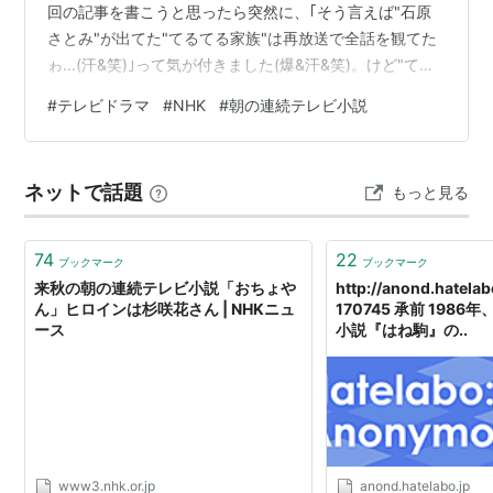
回の記事を書こうと思ったら突然に、｢そう言えば"石原
さとみ"が出てた"てるてる家族"は再放送で全話を観てた
ゎ...(汗&笑)｣って気が付きました(爆&汗&笑)。けど"てる
てる"の場合は"石原さとみ"有りきで(爆&笑)、"朝の連続
#
テレビドラマ
#
NHK
#
朝の連続テレビ小説
テレビ小説"って括りで観てた訳じゃなかったんですよね
(汗&笑)。 なので "朝の連続テレビ小説"って意識して観た
のは、デザイン仕事で関わったコトもあっての "あんぱ
ネットで話題
もっと見る
ん"が最初だったんです(爆&笑)。てか"あんぱん"なんて
この間じゃんっ(爆&汗&笑)!!!…
74
22
ブックマーク
ブックマーク
来秋の朝の連続テレビ小説「おちょや
http://anond.hatela
ん」ヒロインは杉咲花さん | NHKニュ
170745 承前 198
ース
小説『はね駒』の..
www3.nhk.or.jp
anond.hatelabo.jp