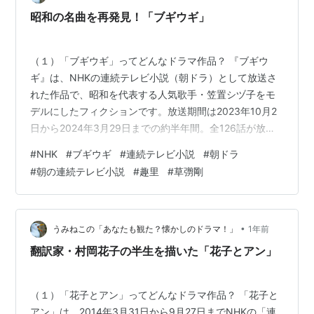
リーとコミカルなやり取りが特…
昭和の名曲を再発見！「ブギウギ」
（１）「ブギウギ」ってどんなドラマ作品？ 『ブギウ
ギ』は、NHKの連続テレビ小説（朝ドラ）として放送さ
れた作品で、昭和を代表する人気歌手・笠置シヅ子をモ
デルにしたフィクションです。放送期間は2023年10月2
日から2024年3月29日までの約半年間。全126話が放送
されました。 本作の最大の見どころは、戦前・戦後の日
#
NHK
#
ブギウギ
#
連続テレビ小説
#
朝ドラ
本を明るく照らした「ブギの女王」の波乱万丈な人生を
#
朝の連続テレビ小説
#
趣里
#
草彅剛
描く点です。主人公・福来スズ子（趣里）は、大阪の銭
湯の看板娘として育ち、歌の才能を開花させながら、さ
まざまな困難を乗り越えて国民的スターへと成長してい
きます。 朝ドラらしいヒューマンドラマの要素に加え、
•
うみねこの「あなたも観た？懐かしのドラマ！」
1年前
本作の特徴的な魅力として「音楽…
翻訳家・村岡花子の半生を描いた「花子とアン」