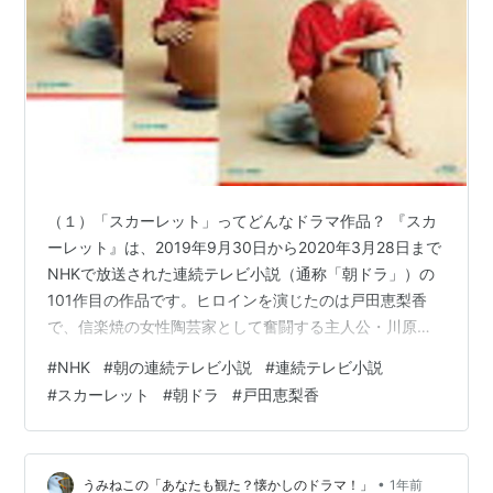
（１）「スカーレット」ってどんなドラマ作品？ 『スカ
ーレット』は、2019年9月30日から2020年3月28日まで
NHKで放送された連続テレビ小説（通称「朝ドラ」）の
101作目の作品です。ヒロインを演じたのは戸田恵梨香
で、信楽焼の女性陶芸家として奮闘する主人公・川原喜
美子の半生を描いた物語です。 本作の見どころは、主人
#
NHK
#
朝の連続テレビ小説
#
連続テレビ小説
公の成長物語と家族・友情・恋愛が織りなす人間ドラマ
#
スカーレット
#
朝ドラ
#
戸田恵梨香
にあります。陶芸の世界を舞台に、女性が活躍すること
が難しかった時代を生き抜く主人公の姿が描かれ、仕事
や家庭の両立、時代の価値観との葛藤など、現代にも通
じるテーマが盛り込まれています。 温かみのあるストー
•
うみねこの「あなたも観た？懐かしのドラマ！」
1年前