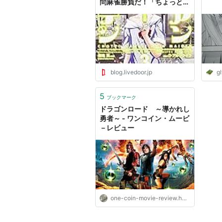
問麻雀勝負だ！「ちょっとか
わいいアイアンメイデン」3
巻
blog.livedoor.jp
g
5
ブックマーク
ドラゴンロード ～導かれし
勇者～ - ワンコイン・ムービ
－レビュー
one-coin-movie-review.hatenadiary.jp