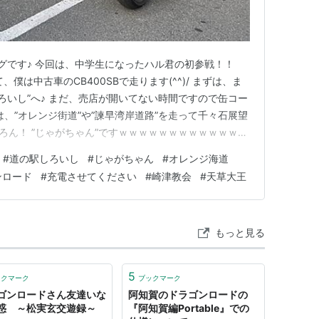
グです♪ 今回は、中学生になったハル君の初参戦！！
僕は中古車のCB400SBで走ります(^^)/ まずは、ま
ろいし”へ♪ まだ、売店が開いてない時間ですので缶コー
次は、”オレンジ街道”や”諫早湾岸道路”を走って千々石展望
ろん！ ”じゃがちゃん”ですｗｗｗｗｗｗｗｗｗｗｗｗｗ
ながら、 ”じゃがちゃん”をいただく♪ 最高ですねぇ～(
#
道の駅しろいし
#
じゃがちゃん
#
オレンジ海道
した(^^)/ ちょっとガッツキ過ぎじゃないですか？ここ…
ンロード
#
充電させてください
#
崎津教会
#
天草大王
もっと見る
5
ックマーク
ブックマーク
ゴンロードさん友達いな
阿知賀のドラゴンロードの
惑 ～松実玄交遊録～
『阿知賀編Portable』での