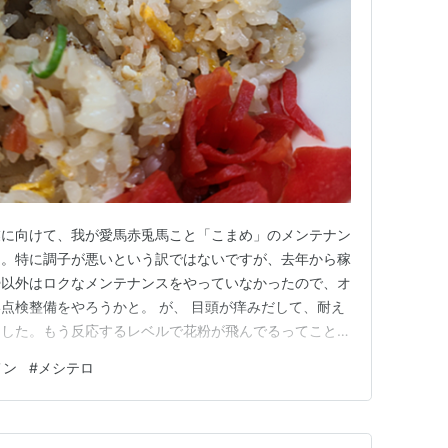
業に向けて、我が愛馬赤兎馬こと「こまめ」のメンテナン
た。特に調子が悪いという訳ではないですが、去年から稼
掃以外はロクなメンテナンスをやっていなかったので、オ
点検整備をやろうかと。 が、 目頭が痒みだして、耐え
ました。もう反応するレベルで花粉が飛んでるってことで
り発症しそうですよ。ぐすん。 とりあえず、こまめを
メン
#
メシテロ
直すとします。まる。
================== さ…