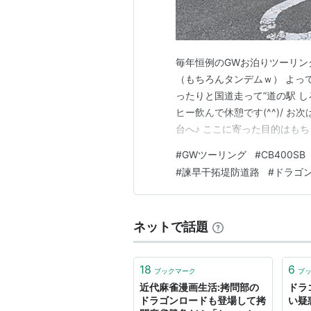
毎年恒例のGWお泊りツーリン
（もちろんタンデムｗ） よって、
ったりと国道走って”道の駅 し
ヒー飲んで休憩です(^^)/ お
台へ♪ ここに寄った目的はもち
ｗｗｗｗｗｗ 素敵な景色を眺め
#
GWツーリング
#
CB400SB
´艸｀) 鯉のエサやりも出来ま
#
諫早干拓堤防道路
#
ドラゴ
ネットで話題
18
6
ブックマーク
ブ
近代麻雀漫画生活:拷問部の
ドラ
ドラゴンロードも登場して拷
い疑