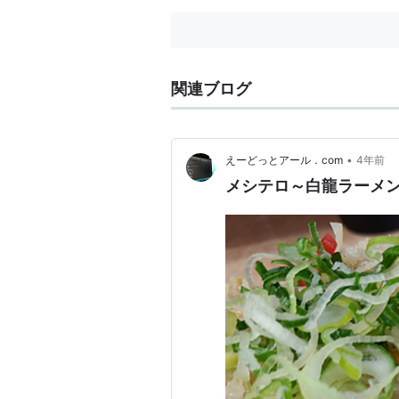
関連ブログ
•
えーどっとアール．com
4年前
メシテロ～白龍ラーメ