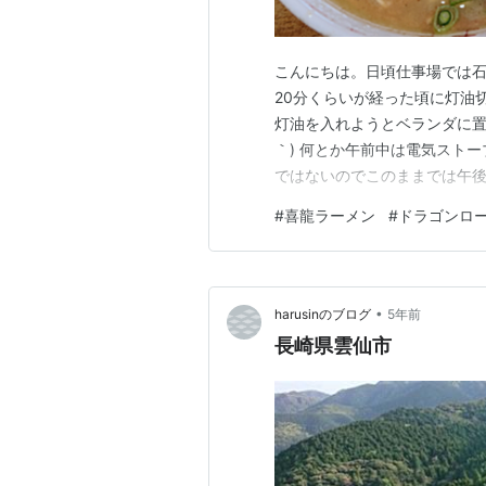
こんにちは。日頃仕事場では
20分くらいが経った頃に灯油
灯油を入れようとベランダに置
｀) 何とか午前中は電気スト
ではないのでこのままでは午後
う日に限って灯油の移動販売
#
喜龍ラーメン
#
ドラゴンロ
に。ついでに昼食も済ませるとし
昼は気になってたカレー店に向
•
harusinのブログ
5年前
長崎県雲仙市