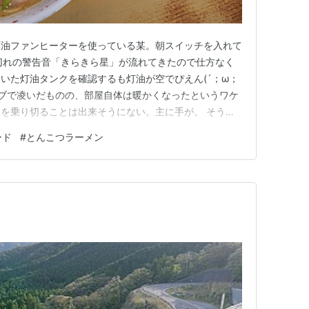
石油ファンヒーターを使っている某。朝スイッチを入れて
切れの警告音「きらきら星」が流れてきたので仕方なく
いた灯油タンクを確認するも灯油が空でぴえん(´；ω；
ーブで凌いだものの、部屋自体は暖かくなったというワケ
を乗り切ることは出来そうにない。主に手が。 そうい
が回って来ないので、昼休みに灯油を買いに出かけること
ード
#
とんこつラーメン
ますか(=ﾟωﾟ) で、ササっと灯油も確保したので、お
かったワケなので…