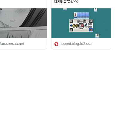
仕様について
lfan.seesaa.net
toppoi.blog.fc2.com