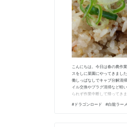
こんにちは。今日は春の農作
スをしに菜園にやってきまし
働しっぱなしでキャブ分解清
イル交換やプラグ清掃など軽い
られず作業中断して帰ってき
すよ。これはまずい。引きこも
#
ドラゴンロード
#
白龍ラー
自宅に持ち帰ってまた仕切り
=====================