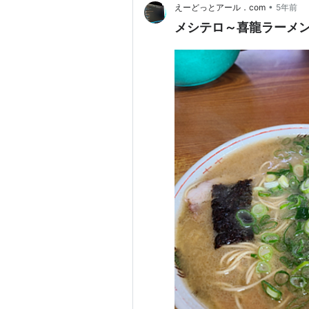
•
えーどっとアール．com
5年前
メシテロ～喜龍ラーメ