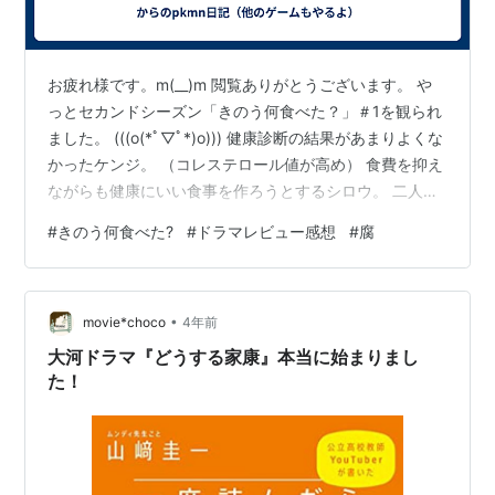
お疲れ様です。m(__)m 閲覧ありがとうございます。 や
っとセカンドシーズン「きのう何食べた？」＃1を観られ
ました。 (((o(*ﾟ▽ﾟ*)o))) 健康診断の結果があまりよくな
かったケンジ。 （コレステロール値が高め） 食費を抑え
ながらも健康にいい食事を作ろうとするシロウ。 二人で
月25000は頑張ってる。 生活費の中で一番削れるのは食
#
きのう何食べた?
#
ドラマレビュー感想
#
腐
費だもん。私も4人月6万（日用品込み）でやってるか
ら、引き続き頑張ろうと思った。なるべく貯金だし、抑
えられるものは抑える。 なんでも物価が上がって困りま
•
すな。消費税がどんどん上がるしさｗ まだまだ物価が上
movie*choco
4年前
がって給料はろくに上がらんのだろうな。 未来が見える
大河ドラマ『どうする家康』本当に始まりまし
よ…
た！