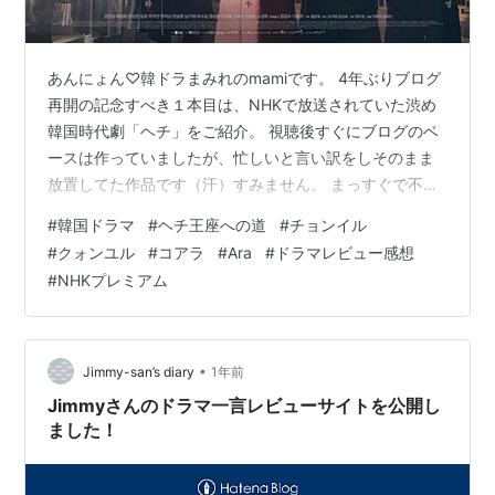
あんにょん♡韓ドラまみれのmamiです。 4年ぶりブログ
再開の記念すべき１本目は、NHKで放送されていた渋め
韓国時代劇「ヘチ」をご紹介。 視聴後すぐにブログのベ
ースは作っていましたが、忙しいと言い訳をしそのまま
放置してた作品です（汗）すみません。 まっすぐで不器
用なイ・グムに、心を鷲掴みにされました…！ も〜〜…
#
韓国ドラマ
#
ヘチ王座への道
#
チョンイル
思ってた以上に、良かった！！「政治」と「友情」と
#
クォンユル
#
コアラ
#
Ara
#
ドラマレビュー感想
「信念」が三拍子そろった、正統派な骨太ドラマでした
#
NHKプレミアム
👏 時代劇って難しい印象がありますが、この作品は展開
がテンポよくて、イ・グム（チョン・イル）の人柄にグ
ッと引き込まれました。 作品情報 放送 2019年 / SBS・
月火 / 全48話 演…
•
Jimmy-san’s diary
1年前
Jimmyさんのドラマ一言レビューサイトを公開し
ました！