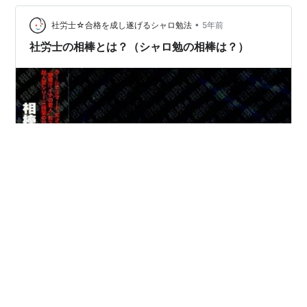
ンホ：キム・ジュンワン役 キム・デミョン：ヤン・ソ…
•
社労士☆合格を成し遂げるシャロ勉法
5年前
社労士の相棒とは？（シャロ勉の相棒は？）