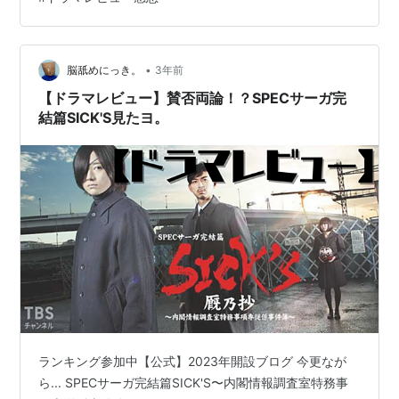
理したそうな。 その死体の処理のために父マーティンの
アドバイスを求めていた。 あれだけシリアルキラーとし
ての父を否定し、自分は父とは違うと言っていたのに、
困ったら結局父親の経験（死体処理の！）を利用するの
•
脳舐めにっき。
3年前
か、、、。都合良いなマルコム、、、。…
【ドラマレビュー】賛否両論！？SPECサーガ完
結篇SICK'S見たヨ。
ランキング参加中【公式】2023年開設ブログ 今更なが
ら... SPECサーガ完結篇SICK'S〜内閣情報調査室特務事