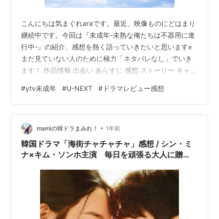
こんにちは気まぐれaraです。最近、映像ものにどはまり
継続中です。今回は『未成年-未熟な俺たちは不器用に進
行中-』の紹介、感想を熱く語っていきたいと思います✊
まだ見ていない人のために極力「ネタバレなし」でいき
ます！ 作品情報 出会い あらすじ 感想 ストーリー キャラ
クター 未熟ながらの演技が逆にささる ここからは〈ネタ
#
ytv未成年
#
U-NEXT
#
ドラマレビュー感想
バレあり〉で熱く語ります！ 印象的なシーン 最後に（沼
への入り口です） 作品情報 タイトル『未成年-未熟な俺
たちは不器用に進行中-』 初回放送 2024年11月4日から
•
（読売テレビ/深夜枠） 全10話+アフターストーリーあり
mamiの韓ドラまみれ！
1年前
ジャンル 恋愛・ＢＬ 原作漫画 『未成年-未熟な俺…
韓国ドラマ「海街チャチャチャ」感想 / シン・ミ
ナ×キム・ソンホ主演 毎日を頑張る大人に贈
る“心のデトックス”ドラマ