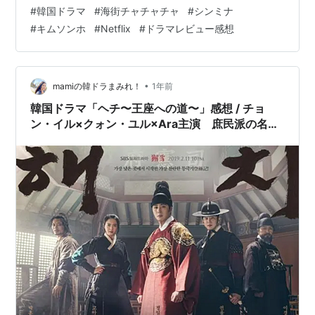
聴率だったそうですが、私の中でもこれはラブコメとい
#
韓国ドラマ
#
海街チャチャチャ
#
シンミナ
うジャンルで珍しくヒット！ 癒された〜〜〜〜〜😭笑っ
#
キムソンホ
#
Netflix
#
ドラマレビュー感想
て、泣いて、また笑って。観終わったあと、心がぽわっ
と温かくなるような…そんな作品でした。 私の中では
「疲れた時に何度でも観たい韓ドラNo.1」です♡ 作品情
報 放送 原作：映画『どこかで誰かに何かあれば間違いな
•
mamiの韓ドラまみれ！
1年前
く現れるMr.ホン』 演…
韓国ドラマ「ヘチ〜王座への道〜」感想 / チョ
ン・イル×クォン・ユル×Ara主演 庶民派の名
君、英祖の友情と信念の物語