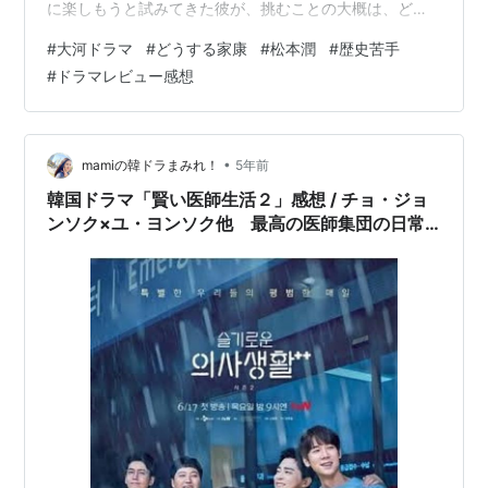
に楽しもうと試みてきた彼が、挑むことの大概は、どれ
だけ想定外でも「そうきたか！」と受け止めてきまし
#
大河ドラマ
#
どうする家康
#
松本潤
#
歴史苦手
た。が、まさか。嵐の時間をいったん止めて、ひとりの
#
ドラマレビュー感想
エンターテイナーとして挑む初めてのことが大河とは、
誰が思ったでしょう？ 嵐ファンの私ですら、「本当に？
あの大河に？」と正直半信半疑でした。が、朝からイン
スタグラムを活用したライブ配信が始まり、初回初日を
•
mamiの韓ドラまみれ！
5年前
共に祝おうとゆかりの地へ足を運ぶ様子を見て、本…
韓国ドラマ「賢い医師生活２」感想 / チョ・ジョ
ンソク×ユ・ヨンソク他 最高の医師集団の日常
を描いた感動の大人気物語