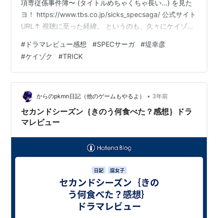
項専従係事件簿〜 (タイトルめちゃくちゃ長い...) を見た
ヨ！ https://www.tbs.co.jp/sicks_specsaga/ 公式サイト
URL↑ 視聴に至った経緯。 というのも、久々にケイゾク
を見返していて流れでspecも完走してしてしまい見事に
#
ドラマレビュー感想
#
SPECサーガ
#
堤幸彦
堤ロスで... そんな時に！永らく存在は認知していて、手
#
ケイゾク
#
TRICK
は出せていなかったsick'sに挑戦してみた〜というのが今
回視聴に踏み切った経緯になります！ とりあえず感想。
感想としては、 前評判程、酷くはなくない？？ って感…
•
からのpkmn日記（他のゲームもやるよ）
3年前
セカンドシーズン｛きのう何食べた？感想｝ドラ
マレビュー