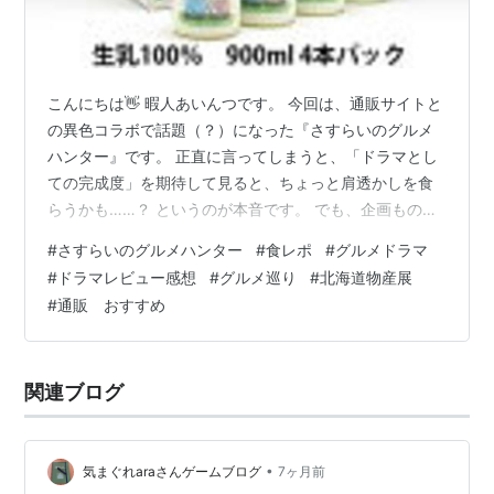
こんにちは👋 暇人あいんつです。 今回は、通販サイトと
の異色コラボで話題（？）になった『さすらいのグルメ
ハンター』です。 正直に言ってしまうと、「ドラマとし
ての完成度」を期待して見ると、ちょっと肩透かしを食
らうかも……？ というのが本音です。 でも、企画ものと
しては非常に興味深いポイントもあったので、そこも含
#
さすらいのグルメハンター
#
食レポ
#
グルメドラマ
めて正直にレビューしてみます！ 🎭 演出：どうしても拭
#
ドラマレビュー感想
#
グルメ巡り
#
北海道物産展
えない「学芸会感」 📅 裏話：なぜ急遽「2話」が追加さ
#
通販 おすすめ
れたのか？ 🍱 物産展：現代の「マンネリ」を体現？ 🍜
ドラマの商品は、今も食べれる？！ 🎭 演出：どうしても
拭えない「学芸会感」 まず、全体的に漂う「学芸会っぽ
関連ブログ
さ」がどうしても気に…
•
気まぐれaraさんゲームブログ
7ヶ月前