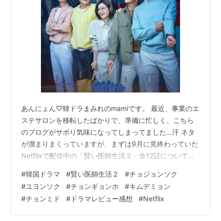
あんにょん♡韓ドラまみれのmamiです。 最近、事業のエ
ステサロンを移転したばかりで、準備に忙しく、こちら
のブログがサボり気味になってしまってました…汗 ネタ
が溜まりまくっていますが、まずは9月に見終わっていた
Netflixで配信中の「賢い医師生活２」全12話について、
今回もなるべくネタバレなしで感想を綴っていきたいと
#
韓国ドラマ
#
賢い医師生活２
#
チョジョンソク
思います。 作品情報 放送 演出 : シン・ウォンホ 脚本 :
#
ユヨンソク
#
チョンギョンホ
#
キムデミョン
イ・ウジョン 99’sメンバー（1999年にソウル大医学部に
#
チョンミド
#
ドラマレビュー感想
#
Netflix
入学した同級生5人） チョ・ジョンソク：イ・イクジュ
ン役 ユ・ヨンソク：アン・ジョンウォン役 チョン・ギョ