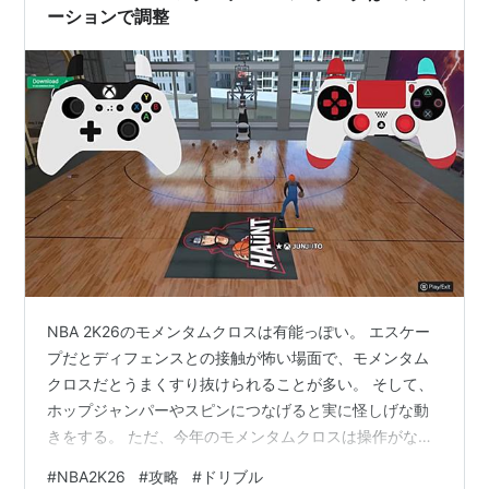
ードブースト…
ーションで調整
NBA 2K26のモメンタムクロスは有能っぽい。 エスケー
プだとディフェンスとの接触が怖い場面で、モメンタム
クロスだとうまくすり抜けられることが多い。 そして、
ホップジャンパーやスピンにつなげると実に怪しげな動
きをする。 ただ、今年のモメンタムクロスは操作がなか
なか難しく、スムーズに出せないことも多い。シグネチ
#
NBA2K26
#
攻略
#
ドリブル
ャーサイズアップが良くないのかと色々変えてみても、