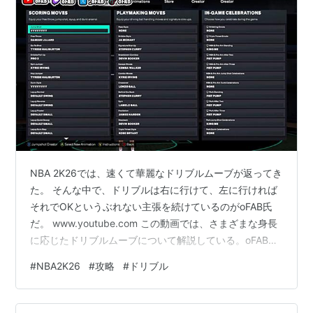
NBA 2K26では、速くて華麗なドリブルムーブが返ってき
た。 そんな中で、ドリブルは右に行けて、左に行ければ
それでOKというぶれない主張を続けているのがoFAB氏
だ。 www.youtube.com この動画では、さまざまな身長
に応じたドリブルムーブについて解説している。oFAB氏
は、「ドリブルに必要なのは、シンプルに正しいスポッ
#
NBA2K26
#
攻略
#
ドリブル
トに到達すること。IQで勝ちたい人向けのドリブルチュ
ートリアル」と言っている。 身長6’4以下のガード向け
ステップバックは、ヴィンス・カーターも良い。6’8では