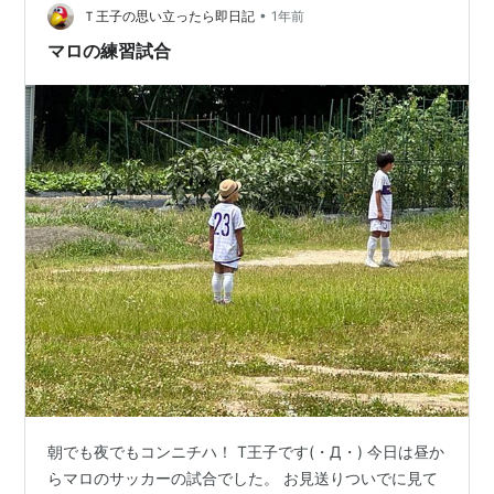
•
ヴィンス・カーターを使っている。 6’4以下で使用するア
Ｔ王子の思い立ったら即日記
1年前
ニメーション(oFAB) カリーのBHBで動く …
マロの練習試合
朝でも夜でもコンニチハ！ T王子です(・Д・) 今日は昼か
らマロのサッカーの試合でした。 お見送りついでに見て