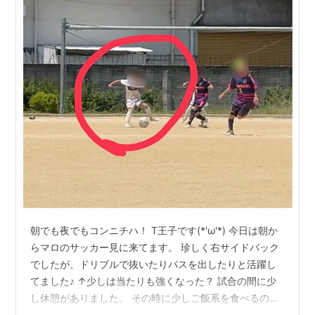
朝でも夜でもコンニチハ！ T王子です(*'ω'*) 今日は朝か
らマロのサッカー見に来てます。 珍しく右サイドバック
でしたが、ドリブルで抜いたりパスを出したりと活躍し
てました♪ ↑少しは当たりも強くなった？ 試合の間に少
し休憩がありました。 その時に少しご飯系を食べるので
すが肝心の箸を忘れました•••(p_-) そしてマロは考えま