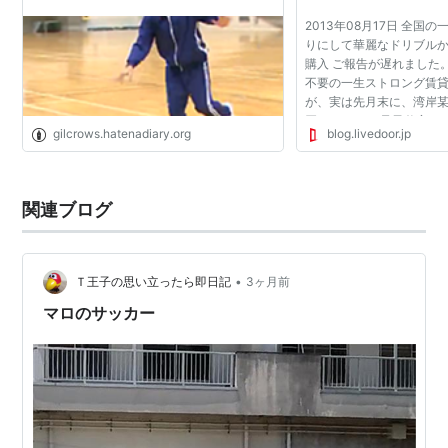
2013年08月17日 全国
りにして華麗なドリブル
購入 ご報告が遅れました
不要の一生ストロング賃
が、実は先月末に、湾岸
買いました。 君子豹変す
gilcrows.hatenadiary.org
blog.livedoor.jp
テないブサイク同士の彼
ございませんので...
関連ブログ
•
Ｔ王子の思い立ったら即日記
3ヶ月前
マロのサッカー