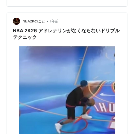
インアンドアウトのモーションが混じってしまう。 それ
が実は、ヘジテーションのアニメーションを変えると、
•
モメンタムクロスの最初のモーションが大きく変わるら
NBA2Kのこと
1年前
しい。 そのあたりを、グリッチーなドリブルムーブにつ
NBA 2K26 アドレナリンがなくならないドリブル
いてHAUNTING氏が解説してい…
テクニック