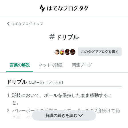
はてなブログ トップ
ドリブル
このタグでブログを書く
言葉の解説
ネットで話題
関連ブログ
ドリブル
(
スポーツ
)
【
どりぶる
】
球技において、ボールを保持したまま移動するこ
と。
バレーボールの反則の一つで、ボールを2度続けて触
解説の続きを読む
る事。ダブルコンタクト。