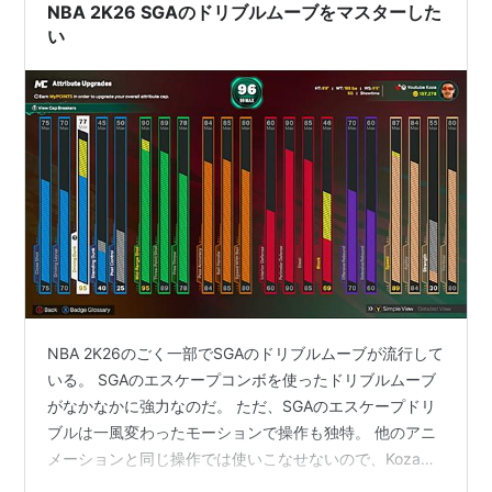
プルスレットからいきなりブッカースライドするとし
NBA 2K26 SGAのドリブルムーブをマスターした
て、R2を押しながら上上右(左)と…
い
NBA 2K26のごく一部でSGAのドリブルムーブが流行して
いる。 SGAのエスケープコンボを使ったドリブルムーブ
がなかなかに強力なのだ。 ただ、SGAのエスケープドリ
ブルは一風変わったモーションで操作も独特。 他のアニ
メーションと同じ操作では使いこなせないので、Koza氏
の動画を見て、どのように使うのが良いか見ていきた