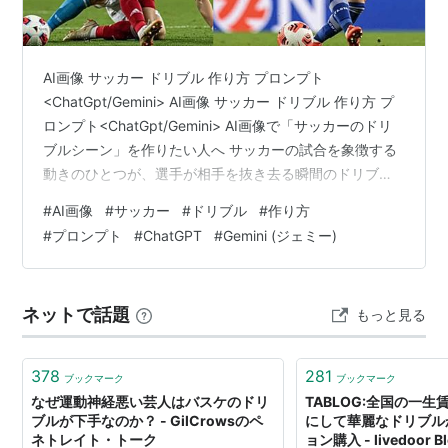
AI画像 サッカー ドリブル 作り方 プロンプト
<ChatGpt/Gemini> AI画像 サッカー ドリブル 作り方 プ
ロンプト<ChatGpt/Gemini> AI画像で「サッカーのドリ
ブルシーン」を作りたい人へ サッカーの試合を象徴する
動きのひとつが、選手が相手を抜き去る瞬間のドリブル
です。スピード、緊張感、身体のひねり、芝生の質感、
#
AI画像
#
サッカー
#
ドリブル
#
作り方
スタジアムの空気感など、写真では捉えにくい“動きの軌
#
プロンプト
#
ChatGPT
#
Gemini (ジェミー)
跡”を、AI画像なら自由に表現できます。 最近では
ChatGpt や Gemini を使ってプロンプトを組み立て、画
像生成モデルに渡す流れが一般化しており、文章だけで
ネットで話題
もっと見る
高度なスポーツシーンを作れるようになり…
378
281
ブックマーク
ブックマーク
なぜ運動神経悪い芸人はバスケのドリ
TABLOG:全国の一
ブルが下手なのか？ - GilCrowsのペ
にして華麗なドリブル
ネトレイト・トーク
ョン購入 - livedoor