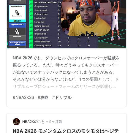
NBA 2K26でも、ダウンヒルでのクロスオーバーが猛威を
振るっている。 ただ、時々どうやってもクロスオーバー
が出ないでスナッチバックになってしまうときがある。
それがなぜかは分からないけれど、1つの要因として、ド
リブルムーブにシュートフォームのリリースが影響して
いることがあるらしいのだ。 www.youtube.com この動
#
NBA2K26
#
攻略
#
ドリブル
画では、ジャンプシュートの「リリース」に設定したフ
ォームによって、ダウンヒルのクロスオーバーができな
くなるという奇妙な不具合について解説している。 ドリ
•
ブルムーブには様々な要素が関係してくる 前作NBA
NBA2Kのこと
9ヶ月前
2K25では、「がっしり」などの体形ではスムーズなスピ
NBA 2K26 モメンタムクロスのモタモタはヘジテ