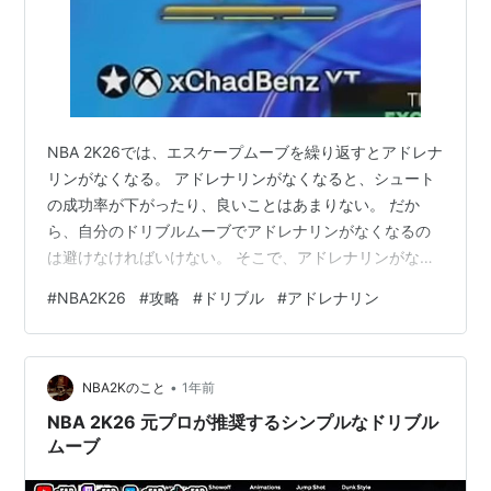
NBA 2K26では、エスケープムーブを繰り返すとアドレナ
リンがなくなる。 アドレナリンがなくなると、シュート
の成功率が下がったり、良いことはあまりない。 だか
ら、自分のドリブルムーブでアドレナリンがなくなるの
は避けなければいけない。 そこで、アドレナリンがなく
ならないようにする一工夫をChad Benz氏のドリブル動
#
NBA2K26
#
攻略
#
ドリブル
#
アドレナリン
画で学んでみたい。 www.youtube.com この動画では、
身長６'8のビルドに合わせたドリブルアニメーションを
紹介している。でも、その動きはほとんどのビルドで使
•
える。 アドレナリンをなくさない方法 R2を押しながらエ
NBA2Kのこと
1年前
スケープムーブを4回繰り返すとアドレナリンがなくな
NBA 2K26 元プロが推奨するシンプルなドリブル
る。だ…
ムーブ