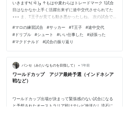
いきます٩( ᐛ )و ↑もはや麦わらはトレードマーク 1試合
目はなかなか上手く活躍出来ずに途中交代させられてた
••• ま、T王子が見ても動き悪かったしね。 次の試合で
挽回ですな٩( 'ω' )و そして何試合目かの時に マロにチャ
#
マロの練習試合
#
サッカー
#
T王子
#
途中交代
ンスが！！ 相手からボール奪ってシュートまでしっかり
#
ドリブル
#
シュート
#
いい仕事した
#
頑張った
持っていった！ これはいい仕事しましたな(^｡^) 暑い中よ
#
マクドナルド
#
試合の振り返り
く頑張りました！ 帰りにご褒美です♪ 食べたらもう夕
方。 帰ったら試合振り返ろうな(*⁰▿⁰*) では×2
•
パンセ（みたいなものを目指して）
1年前
ワールドカップ アジア最終予選（インドネシア
戦など）