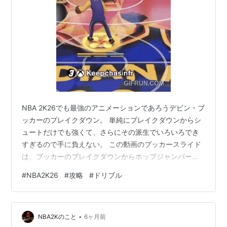
NBA 2K26でも最強のアニメーションであろうデビン・ブ
ッカーのブレイクダウン。 単純にブレイクダウンからシ
ュートだけでも強くて、さらにその派生でいろいろでき
すぎるので手に負えない。 この動画のブッカースライド
は、ブッカーのブレイクダウンからホップジャンパーに
派生させるムーブ。 ブレイクダウンを入力した直後に右
#
NBA2K26
#
攻略
#
ドリブル
スティックをボールハンド側に保持。 ほぼ同時だけどち
ょっとだけ遅めに左スティックをボールハンド側に保
持。 シュートを打たないときは適当なところでスティッ
•
クを放す。 右スティックをフリックするテンポは、トリ
NBA2Kのこと
6ヶ月前