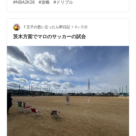
#
NBA2K26
#
攻略
#
ドリブル
い。 www.youtube.com この動画では、主にパーク向け
であろう6'8のオールラウンドビルドの強さを紹介してい
るわけだけれども、その中でSGAのエスケープドリブル
•
を利用した強いムーブがたくさんあるので、簡単そうな
Ｔ王子の思い立ったら即日記
6ヶ月前
ムーブを見つけてお手本にしてみたいと思う。 身長６’８
茨木方面でマロのサッカーの試合
の…