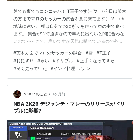
朝でも夜でもコンニチハ！ T王子です(=´∀｀) 今日は茨木
の方までマロのサッカーの試合を見に来てます(￣∀￣) ※
地味に遠い。 朝は自分でおにぎりを作って車の中で食べ
ます。 集合が12時過ぎなので早めに出ないと間に合わな
いので••• さて、寒いですが天気は晴れているので外で
数時間なら耐えれそう。 （雪降ってるけど） え？マロ
#
茨木方面でマロのサッカーの試合
#
雪
#
T王子
が？？ いえ、 T王子がですよっと。 _φ(･_･ 最近はドリブ
#
おにぎり
#
寒い
#
ドリブル
#
上手くなってきた
ルも上手くなってきたので 試合が楽しみです♪ 実際に見
#
良く走っていた
#
インド料理
#
ナン
るのも久しぶりですしね。 ※いつもは嫁さんが動画を送
ってくれる ウォーミングアップも終わって試合やね！ 頑
張れ〜٩( ᐛ )و 途中で雪が凄い勢いで吹雪い…
•
NBA2Kのこと
9ヶ月前
NBA 2K26 デジャンテ・マレーのリリースがドリ
ブルに影響?