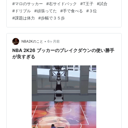
#
マロのサッカー
#
右サイドバック
#
T王子
#
試合
した。 手で食えばいいと！！（笑） ちなみに試合の結果
#
ドリブル
#
頑張ってた
#
手で食べる
#
３位
は３位でした。 コーチも褒めてくれたみたいで良かっ
#
課題は体力
#
歩幅で３５歩
た！ ちなみに課題は体力かな〜 すぐバテるので(^◇^;) ※
それだけ本気でやってるでしょうけど。 帰ってからロン
グキックの練習かな。 ※コーナーキック付近からゴール…
•
NBA2Kのこと
6ヶ月前
NBA 2K26 ブッカーのブレイクダウンの使い勝手
が良すぎる