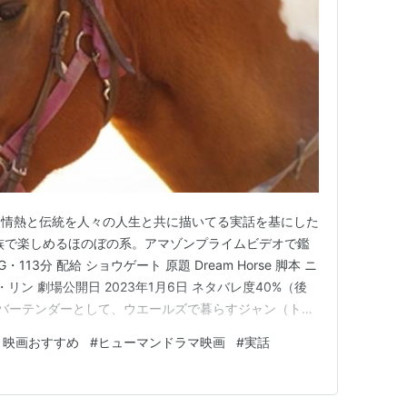
る情熱と伝統を人々の人生と共に描いてる実話を基にした
族で楽しめるほのぼの系。アマゾンプライムビデオで鑑
113分 配給 ショウゲート 原題 Dream Horse 脚本 ニ
リン 劇場公開日 2023年1月6日 ネタバレ度40%（後
じ バーテンダーとして、ウエールズで暮らすジャン（ト
働いていた。 夫とも会話が進まず、退屈な生活に飽き
 映画おすすめ
#
ヒューマンドラマ映画
#
実話
ことを考えつく。 資金もない彼女は周囲の協力を得