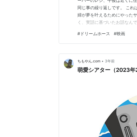
ーパーのレジ、午後は近くに住
同じ事の繰り返しです。 これ
婦が夢を叶えるためにやったサ
く、実話に基づいたお話なんです。
何歳になっても何かに本気にな
#
ドリームホース
#
映画
きで行動したこと 「毎日目覚
わせてくれるような何か」 何
•
ちもやん.com
3年前
萌愛シアター（2023年