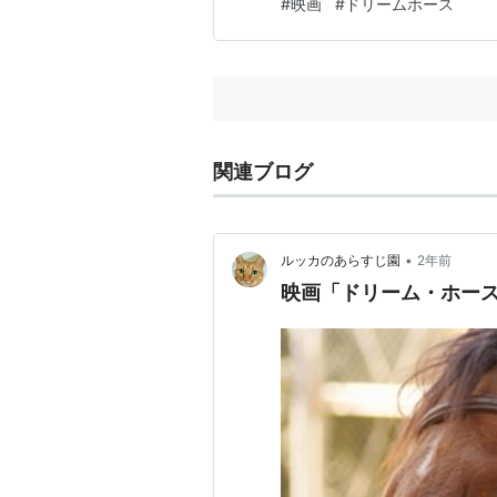
#
映画
#
ドリームホース
関連ブログ
•
ルッカのあらすじ園
2年前
映画「ドリーム・ホー