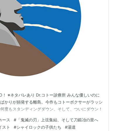
O！ ※ネタバレあり Dr.コトー診療所 みんな優しいのに
とばかりが頻発する離島。今作もコトーボクサーがラッシ
も何度もスタンディングダウン。そして、ついにダウン！
ホース
#
「鬼滅の刃」上弦集結、そして刀鍛冶の里へ
イスト
#
シャイロックの子供たち
#
湯道