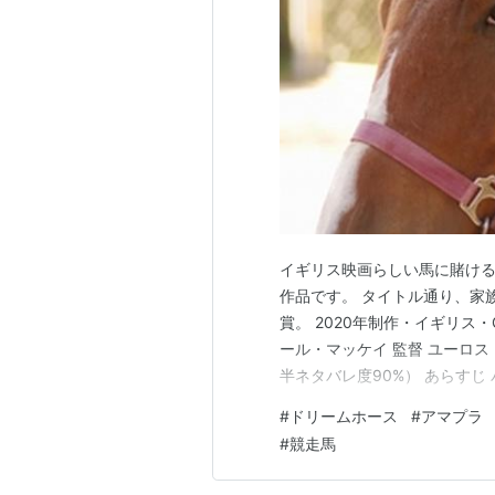
イギリス映画らしい馬に賭け
作品です。 タイトル通り、家
賞。 2020年制作・イギリス・G・
ール・マッケイ 監督 ユーロス・
半ネタバレ度90%） あらす
ニ・コレット）はスーパーでも
#
ドリームホース
#
アマプラ
ていたジャンは競走馬を育てる
#
競走馬
て、出資を集めて…