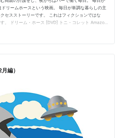
む両親の介護をし、夜からはバーで働く毎日。 毎日が
はドリームホースという映画。 毎日が単調な暮らしの主
クセスストーリーです。 これはフィクションではな
 ドリーム・ホース [DVD] トニ・コレット Amazon
っていいのだ あらすじ 主人公の夢 平凡な主婦が思い付
めた時にワクワクしたものが欲しい。人生が変わると思
歳にな…
2月編）