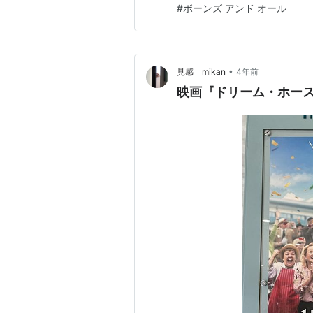
#
ボーンズ アンド オール
•
見感 mikan
4年前
映画『ドリーム・ホー