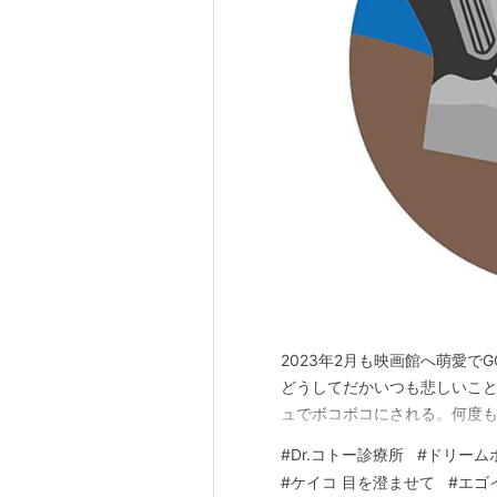
2023年2月も映画館へ萌愛でG
どうしてだかいつも悲しいこ
ュでボコボコにされる。何度
#
Dr.コトー診療所
#
ドリーム
#
ケイコ 目を澄ませて
#
エゴ