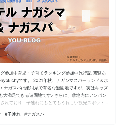
グ参加中育児・子育てランキング参加中旅行記 閲覧あ
nyokichyです。 2021年秋、ナガシマスパーランド＆ホ
♪ ナガスパは絶叫系で有名な遊園地ですが、実はキッズ
も大満足できる遊園地です♪ さらに、敷地内にアンパン
設されており、子連れにもとてもうれしい観光スポットで
れナガスパ旅行で宿泊したホテルナガシマは、ナガスパ特典満載
マ
#
子連れ
#
ナガスパ
な冒険が待っているんだろう？ CHECK ! 子連れナガ