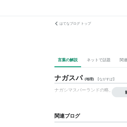
はてなブログ トップ
言葉の解説
ネットで話題
関
ナガスパ
(
地理
)
【
ながすぱ
】
ナガシマスパーランドの略。
関連ブログ