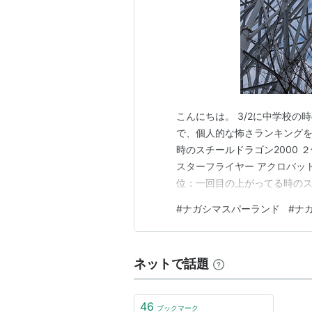
こんにちは。 3/2に中学校
で、個人的な怖さランキングを
時のスチールドラゴン2000 
スターフライヤー アクロバット
位：一回目の上がってる時のス
ぬかと思ったし乗りたくなかっ
#
ナガシマスパーランド
#
ナ
らないと思ってた。 落ちてい
わってた。 横の友達が「落ち
ネットで話題
46
ブックマーク