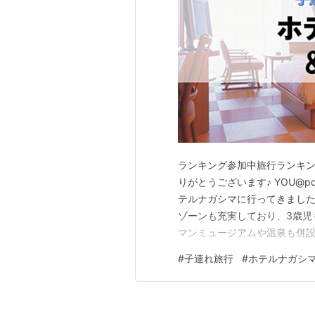
ランキング参加中旅行ランキン
りがとうございます♪ YOU@po
テルナガシマに行ってきました
ゾーンも充実しており、3歳児
マンミュージアムや温泉も併
す♪ ponyokichy 子連
#
子連れ旅行
#
ホテルナガシ
です。 我が子 ナガスパではどん
スパ旅行を…