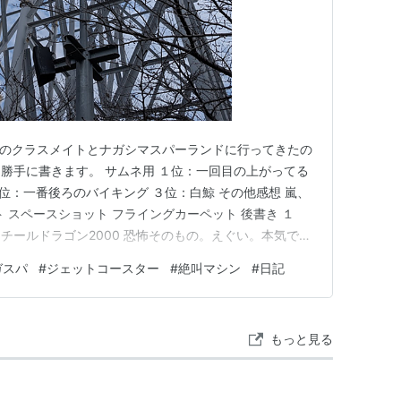
の時のクラスメイトとナガシマスパーランドに行ってきたの
勝手に書きます。 サムネ用 １位：一回目の上がってる
２位：一番後ろのバイキング ３位：白鯨 その他感想 嵐、
 スペースショット フライングカーペット 後書き １
チールドラゴン2000 恐怖そのもの。えぐい。本気で死
た。 というか最初に見たときは高すぎて気がひけて乗
ガスパ
#
ジェットコースター
#
絶叫マシン
#
日記
る時は一瞬過ぎて怖いというよりは風を感じていたら終
ると…
もっと見る