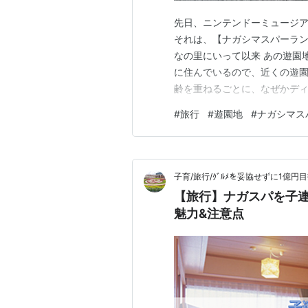
先日、ニンテンドーミュージア
それは、【ナガシマスパーラン
なの里にいって以来 あの遊園
に住んでいるので、近くの遊園
齢を重ねるごとに、なぜかディズ
くことのほうが増えた！ その
#
旅行
#
遊園地
#
ナガシマス
ら…？ てなわけで、１時間半
なんか、個人的にそんなに富士
子育/旅行/ｸﾞﾙﾒを妥協せずに1億円目
【旅行】ナガスパを子
魅力&注意点