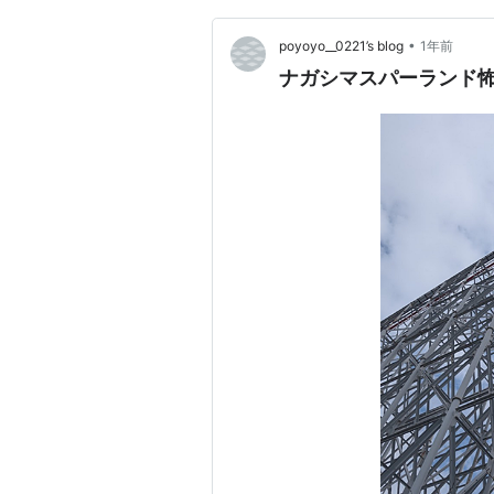
•
poyoyo__0221’s blog
1年前
ナガシマスパーランド怖