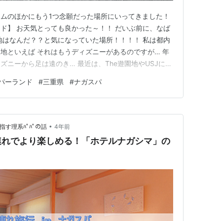
ムのほかにもう1つ念願だった場所にいってきました！
ド】 お天気とっても良かった～！！ だいぶ前に、なば
地はなんだ？？と気になっていた場所！！！！ 私は都内
地といえば それはもうディズニーがあるのですが… 年
ニーから足は遠のき… 最近は、The遊園地やUSJに行
理由は、たぶん乗り物にしっかり乗って叫びたいか
パーランド
#
三重県
#
ナガスパ
くらいかければ富士急ハイランドにも行けるのですが…
急ハマれないん…
•
指す理系ﾊﾟﾊﾟの話
4年前
連れでより楽しめる！「ホテルナガシマ」の