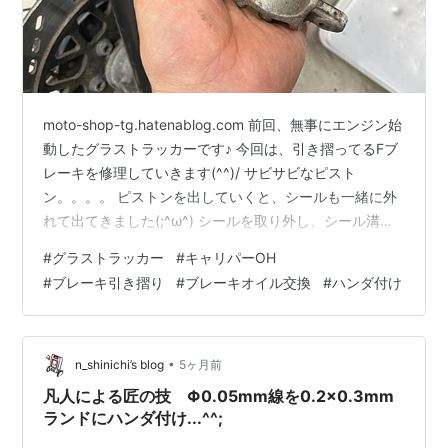
moto-shop-tg.hatenablog.com 前回、無事にエンジン始
動したグラストラッカーです♪ 今回は、引き摺ってるFブ
レーキを修理していきます(^^)/ サビサビなピスト
ン。。。。 ピストンを出していくと、シールも一緒に外
れて出てきました(;^ω^) シールを取り外し、シール溝を
キレイキレイしていきます(^^)/ ピストンも可能な限り錆
#
グラストラッカー
#
キャリパーOH
を落として組みました(^^)/ （もちろんシールは交換して
#
ブレーキ引き摺り
#
ブレーキオイル交換
#
ハンダ付け
ますよぉ～） 凄い色のブレーキオイルも きれいになった
のでスッキリ♪ 動きの悪かった、レバーピボットも清掃・
グリスUP♪ これで、Fブレーキ廻りの総リフレッシュ完
了！！ そして、最後はご臨終…
•
n_shinichi’s blog
5ヶ月前
凡人による匠の技 Φ0.05mm線を0.2x0.3mm
ランドにハンダ付け...^^;