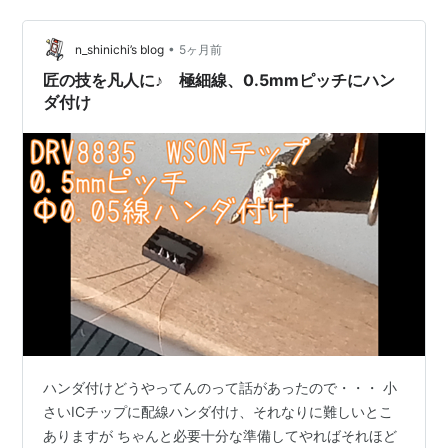
(@shinichi_nino) 2026年3月19日 スマホで8倍、さらに
1.5倍の拡大鏡通して撮影したんだけど よくわ…
•
n_shinichi’s blog
5ヶ月前
匠の技を凡人に♪ 極細線、0.5mmピッチにハン
ダ付け
ハンダ付けどうやってんのって話があったので・・・ 小
さいICチップに配線ハンダ付け、それなりに難しいとこ
ありますが ちゃんと必要十分な準備してやればそれほど