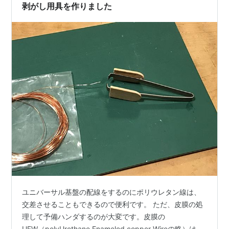
パーツの固定強度を上げるために基板のスルー…
剥がし用具を作りました
ユニバーサル基盤の配線をするのにポリウレタン線は、
交差させることもできるので便利です。 ただ、皮膜の処
理して予備ハンダするのが大変です。皮膜の
UEW（polyUrethane Enameled copper Wireの略）は