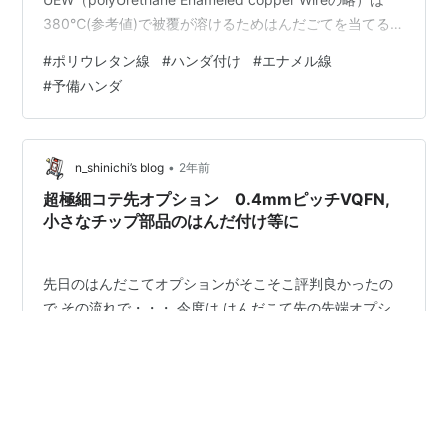
380℃(参考値)で被覆が溶けるためはんだごてを当てるな
どすれば被覆を剥さずにはんだ付けが可能という事にな
#
ポリウレタン線
#
ハンダ付け
#
エナメル線
っていますが、実際にはそう上手くはいきません。 ワッ
#
予備ハンダ
ト数の少ないハンダごてではコテ先のハンダに漬けても
なかなか皮膜が溶け焼けてくれません。仕方ないかもし
れませんがイラつきます。ライターで焼き切るという手
もありますが表面が酸化してハンダが乗りにくくなりま
•
n_shinichi’s blog
2年前
す。 なので物理的…
超極細コテ先オプション 0.4mmピッチVQFN,
小さなチップ部品のはんだ付け等に