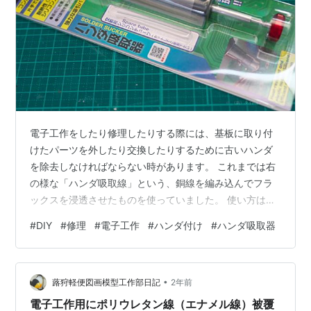
電子工作をしたり修理したりする際には、基板に取り付
けたパーツを外したり交換したりするために古いハンダ
を除去しなければならない時があります。 これまでは右
の様な「ハンダ吸取線」という、銅線を編み込んでフラ
ックスを浸透させたものを使っていました。 使い方は単
純で、ハンダごてで溶かしたハンダにこの「ハンダ吸取
#
DIY
#
修理
#
電子工作
#
ハンダ付け
#
ハンダ吸取器
線」を押し当てれば毛細管現象でハンダが基板から吸取
線の方に吸い上げられて除去することが出来るというも
のです。 リンク 足の数が少ない電解コンデンサーや、ト
•
ランジスタ程度のものならこれでもたいした手間も掛け
蕗狩軽便図画模型工作部日記
2年前
ずにハンダを除去して取り外すことが出来るのですが、
電子工作用にポリウレタン線（エナメル線）被覆