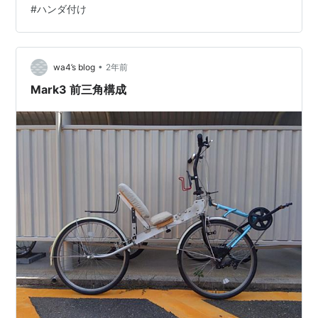
#
ハンダ付け
たので、交換しておきました♪ プラグの焼け色点検♪（ち
ょっと薄すぎるかな？(;^_^A ） エアフィルターは汚れて
たので交換します♪ ドライブチェーンは清掃・給油を行い
ました♪ そして、灯火類をチェックしてますと ブレーキ
•
wa4’s blog
2年前
ラ…
Mark3 前三角構成