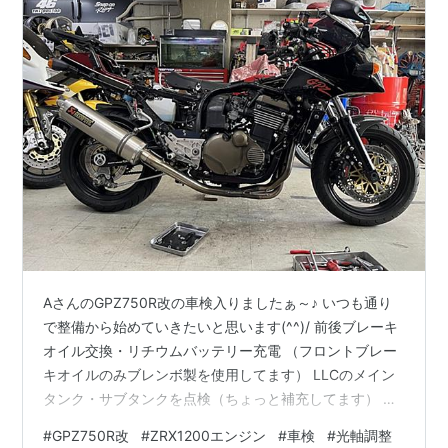
AさんのGPZ750R改の車検入りましたぁ～♪ いつも通り
で整備から始めていきたいと思います(^^)/ 前後ブレーキ
オイル交換・リチウムバッテリー充電 （フロントブレー
キオイルのみブレンボ製を使用してます） LLCのメイン
タンク・サブタンクを点検（ちょっと補充してます） ア
クセルワイヤーの遊びが大きかったので、タンク外した
#
GPZ750R改
#
ZRX1200エンジン
#
車検
#
光軸調整
ついでに調整 負圧ホースが折れ曲がってクセが付いてい