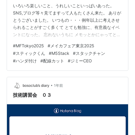
いろいろ楽しいこと、うれしいこといっぱいあった。
SNS,ブログ等々見てますって人もたくさん来た。 ありが
とうございました。 いつもの・・・例年以上に考えさせ
られることがすごく多くて とても勉強に、有意義なイベ
ントになった。 忘れないうちに メモッとかにゃってとこ
なんだけど とりあえず書き掛け。。。 つづきはまた明日
#
MFTokyo2025
#
メイカフェア東京2025
#MFTokyo2025 終了ありがとうございました。2026、
#
スティックくん
#
M5Stack
#
スタックチャン
刈谷マイクロメイカフェアの宣伝もした
#
ハンダ付け
#
配線カット
#
ジミーCEO
♪https://t.co/XrWaeiltuX終了後、片付け中...#手回しイン
バータ#ブラシレス130モータ#風力電車#静電モータ#ス
ティックくん#ｽﾀｯｸﾁｬﾝ#マイクロロボ…
•
bosoclub’s diary
1年前
技術講習会 ０３