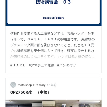
信頼性を要求する人工衛星などでは「共晶ハンダ」を使
うそうで、ＮＡＳＡ、ＪＡＸＡの御用達です。 絶縁物の
プラスチック類に熱を及ぼさないことと、たとえ１０度
でも融解温度を安全側にもって行き、確実に接合するの
が信頼性のゆえんだそうです。 ハンダは鉛と錫の混合率
で融解温度が変わりますが、融解したハンダが固まる温
#
ＪＡＲＬ
#
アマチュア無線
#
ハンダ付け
度は１８３度で一定だそうです。 固まる温度を共晶点と
いい、「共晶ハンダ」では、１８３度で溶けて１８３度
で固まるのです。 つまり、鏝を離した瞬間に固まるので
•
部品が動かず、クラックも入りにくいのです。 鏝の温度
moto shop TG’s diary
1年前
が高めに設定されていると、固まるまで時間が掛かるの
GPZ750R改 （車検）
で部品が動いてしまうことがあります。 ま…