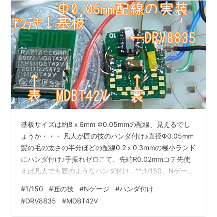
基板サイズは約8ｘ6mm Φ0.05mmの配線、見えるでし
ょうか・・・ 凡人が匠の技のハンダ付け♪直径Φ0.05mm
髪の毛の太さの半分ほどの配線0.2ｘ0.3mmの極小ランド
にハンダ付け♪手振れゼロこて、先端R0.02mmコテ先使
えば凡人でも匠のようなハンダ付け...^^;1/150、Nゲージ
全長2cmスバル360 ラジコン化ハンダこての工夫はこち
#
1/150
#
匠の技
#
Nゲージ
#
ハンダ付け
ら↓https://t.co/ClNoKBWf3c
#
DRV8835
#
MDBT42V
pic.twitter.com/yu2CvQneVJ — しん_2-41