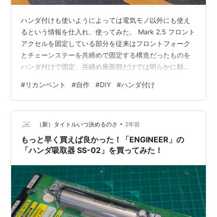
ハンダ付けも使いようによっては電気モノ以外にも使え
るという情報を仕入れ、使ってみた。 Mark 2.5 フロント
アクセルを固定している部分を従来はフロントフォーク
とチェーンステーを共締めで固定する構造だったものを
ハンダ付けで固定。共締め座面部だけでは明らかに頼り
ない感じだったので、2x4木工用の金具を曲げて切って
#
リカンベント
#
自作
#
DIY
#
ハンダ付け
ハンダ付け。これでやっと普通の自転車で後輪を外すの
と同じ感覚で前輪を外せるようになった。 フロントアク
スル周り 他に改造した箇所としては、シートバックとリ
•
アアクスル間を繋いでいたステーが役に立っていなさそ
（新）タイトルいつ決めるのさ
2年前
うだったので、撤去。バックがこのステーに固定してい
もっと早く買えば良かった！「ENGINEER」の
たので、6mmの鉄の丸棒を曲げて…
「ハンダ吸取器 SS-02」を買ってみた！