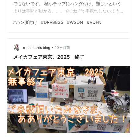
でもないです。 極小チップにハンダ付け、難しいという
よりは手間が掛かる。。。ですね ^^; 手振れしないよう
にして、こて先を極小ランドに合わせて準備すれば この
#
ハンダ付け
#
DRV8835
#
WSON
#
VQFN
やり方で1005、0603、0402 チップくらいまではハンダ
付けできます ATtinyマイコンはVQFNで0.4mmピッチで
すが困らずにハンダ付けできます フツーの極細コテ先は
•
使いづらいので自作してます。 何年か前にも紹介したこ
n_shinichi’s blog
10ヶ月前
とあるのだけど 今回は先回よりずっと評判がいいみたい
メイカフェア東京、2025 終了
…