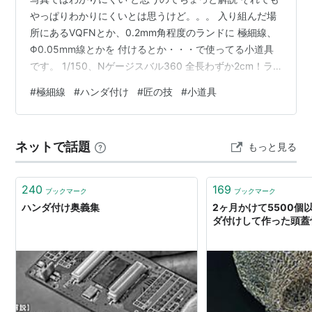
やっぱりわかりにくいとは思うけど。。。 入り組んだ場
所にあるVQFNとか、0.2mm角程度のランドに 極細線、
Φ0.05mm線とかを 付けるとか・・・で使ってる小道具
です。 1/150、Nゲージスバル360 全長わずか2cm！ラ
ジコン化...小道具紹介わかりにくいとは思うけど...直径
#
極細線
#
ハンダ付け
#
匠の技
#
小道具
0.05mm線ハンダ付けでの位置決め道具10円玉(錘)に
1mmアルミ線付けて0.3mm線ガイド養生テープ付け
0.05mm線仮固定して位置合せです匠の技を凡人に...はこ
ネットで話題
もっと見る
ちら↓https://t.co/ClNoKBWf3c pic.twitter.com/JR…
240
169
ブックマーク
ブックマーク
ハンダ付け奥義集
2ヶ月かけて5500個
ダ付けして作った頭蓋骨 -