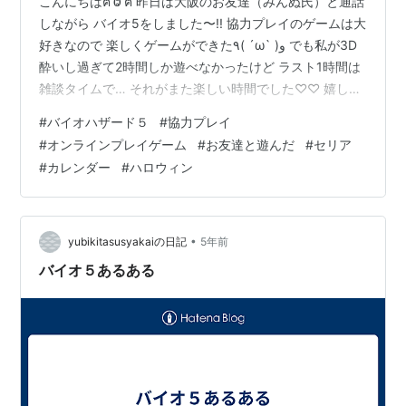
こんにちはฅ˙Ⱉ˙ฅ 昨日は大阪のお友達（みんぬ氏）と通話
しながら バイオ5をしました〜!! 協力プレイのゲームは大
好きなので 楽しくゲームができた٩( ´ω` )و でも私が3D
酔いし過ぎて2時間しか遊べなかったけど ラスト1時間は
雑談タイムで… それがまた楽しい時間でした♡♡ 嬉しか
ったのが みんぬが「またゲームでも通話でもしよ！」 っ
#
バイオハザード５
#
協力プレイ
て言ってくれて… 画面酔いしまくる私に通話でもいいよ
#
オンラインプレイゲーム
#
お友達と遊んだ
#
セリア
って 話してくれたのかなと優しさを感じましたo̴̶̷̤ ̫ o̴̶̷̤ また
#
カレンダー
#
ハロウィン
近いうちに話しましょう！✨️ 先日、しめじちゃんから セ
リアにカレンダーが並んでるよと 教えてもらって今年も
そんな時期が来たかー！…
•
yubikitasusyakaiの日記
5年前
バイオ５あるある