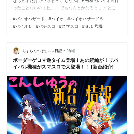
ならヒキだけでいけるって ちなみに５号機のバイオ５打
ったことないのよね。。 でもなんとかなるっしょ ところ
でイマーシブ筐体ってなんで下パネ凹型なんだろね は
#
バイオハザード
#
バイオ
#
バイオハザード５
い、とりあえずこの台は何をしたらええんか ああそう
#
バイオ５
#
パチスロ
#
スマスロ
#
６.５号機
か。 小役連か！ あと１回リプレイでCZ確定や！ いっけ
ぇ！！！ 違う。なんか違う。 でもおそらくさっきのリプ
３でCZに入ってくれましたね。４３１G 期待度は３７％
レア役を引けばチャンスだが、なんも引いていなくても
•
らすらんのぱちスロ日記
2年前
突破できます おり…
ボーダーゲロ甘遊タイム登場！あの続編が！リバ
イバル機種がスマスロで大登場！！ [新台紹介]