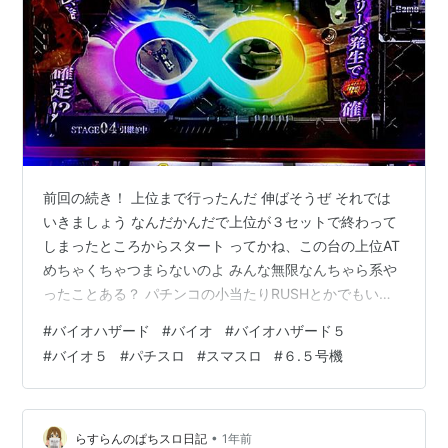
前回の続き！ 上位まで行ったんだ 伸ばそうぜ それでは
いきましょう なんだかんだで上位が３セットで終わって
しまったところからスタート ってかね、この台の上位AT
めちゃくちゃつまらないのよ みんな無限なんちゃら系や
ったことある？ パチンコの小当たりRUSHとかでもいい
や 当たれ！って思いながら打つよりも、当たるな！って
#
バイオハザード
#
バイオ
#
バイオハザード５
思いながら、 なんなら無心でレバーを叩くだけなのよ 別
#
バイオ５
#
パチスロ
#
スマスロ
#
６.５号機
にレア役がバンバン乗るわけでもないし、ただナビに従
うだけって感じなの そんなのヒリつかんよね ってことで
ヒリついて行きましょう ここからが本番だ！！ ちなみに
この台、上位後の通常ATも純増が４枚のままになってい
•
らすらんのぱちスロ日記
1年前