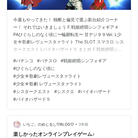
今週もやってきた！ 独断と偏見で選ぶ新台紹介コーナ
ー！ それではいきましょう F.戦姫絶唱シンフォギア４
PAひぐらしのなく頃に〜輪廻転生〜 甘デジ９９Ver. L少
女☆歌劇レヴュースタァライト The SLOT スマスロ シス
タークエスト Lバイオハザード５ まとめ F.戦姫絶唱シン
フォギア４ まずはシンフォギア！ リングPVが来た
#
パチンコ
#
パチスロ
#
戦姫絶唱シンフォギア
ぞ！！ スペックはコチラから P機 e機 最近パチもスロも
#
ひぐらしのなく頃に
三共はイケイケですからね e機の方はさておいてです
#
少女☆歌劇レヴュースタァライト
よ、 オール１０Rとは言え今の時代にシンフォギアらし
#
少女☆歌劇 レヴュースタァライト
いライトミドルがどうなるのか。 導入日は、P機が２０
#
シスタークエスト
#
シスクエ
#
バイオハザード
２５年１月６日 e機が２０２５年２月３日 PAひぐら…
#
バイオハザード５
•
いちご。のめじるし♡BLOG♡
3年前
楽しかったオンラインプレイゲーム♪