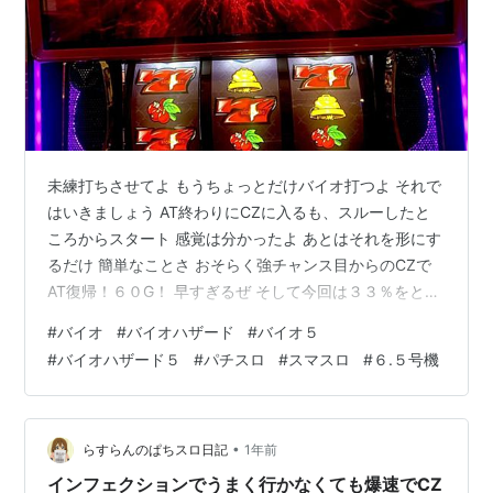
未練打ちさせてよ もうちょっとだけバイオ打つよ それで
はいきましょう AT終わりにCZに入るも、スルーしたと
ころからスタート 感覚は分かったよ あとはそれを形にす
るだけ 簡単なことさ おそらく強チャンス目からのCZで
AT復帰！６０G！ 早すぎるぜ そして今回は３３％をとっ
てインフェクションスタート！！ へ？？ 赤いんだけど。
#
バイオ
#
バイオハザード
#
バイオ５
やっべぇ〜〜！！！ 赤インフェクションや！！！ これと
#
バイオハザード５
#
パチスロ
#
スマスロ
#
６.５号機
んでもないですよ 平均上乗せ３５０G 特に上乗せ性能自
体は普通のと変わらないのですが、 終了条件の継続率っ
てのが約９０％あるんですよ だからなかなか終わらない
の！！！ ここからめちゃくちゃ粘ります！ いいぞいいぞ
•
らすらんのぱちスロ日記
1年前
最低…
インフェクションでうまく行かなくても爆速でCZ