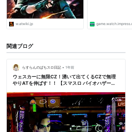
w.atwiki.jp
game.watch.impress.
関連ブログ
•
らすらんのぱちスロ日記
1年前
ウェスカーに無限CZ！湧いて出てくるCZで無理
やりATを伸ばす！！ 【スマスロ バイオハザード
５】