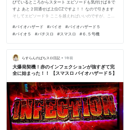
びているところからスタート エピソードも気付けば８で
すよ あと２回通せば上位CZですよ！！ なので引きます
そしてエピソード９ ここを越えればいいのですが、ここ
で最大のピンチ 何にも引けん あっという間に後乗せのお
#
バイオハザード
#
バイオ
#
バイオハザード５
時間 強チャメとか単チェ引いたからな ３桁あってもいい
#
バイオ５
#
パチスロ
#
スマスロ
#
６.５号機
ぞ！！ うん、びみょ。 でもこの８０はデカいですよ そ
のおかげでなんとかファーストスイカ！１５５Gかかって
るって しかもこれスカすんだよね 結局エピソード９だけ
で２００Gくらいハマったよ でもこれにてエピソードコ
•
らすらんのぱちスロ日記
1年前
ンプリート…
大爆発契機！赤のインフェクションが強すぎて完
全に始まった！！ 【スマスロ バイオハザード５】