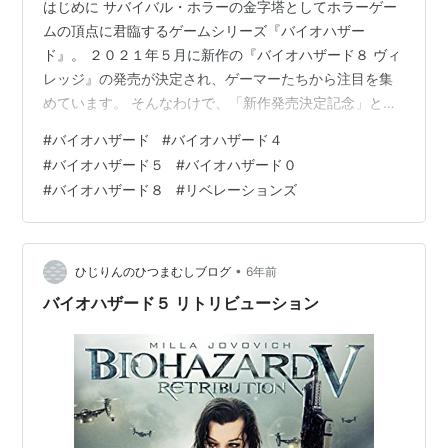
はじめに サバイバル・ホラーの金字塔としてホラーゲー
ムの頂点に君臨するゲームシリーズ『バイオハザー
ド』。 ２０２１年５月に新作の『バイオハザード８ ヴィ
レッジ』の発売が決定され、ゲーマーたちから注目を集
めています。 そんなわけで、「新作発売決定記念」とい
うことで、私が今までプレイしてきたバイオハザードを
#
バイオハザード
#
バイオハザード４
好き勝手振り返りながら気ままに語ろうと思います。 な
#
バイオハザード５
#
バイオハザード０
お、私は２０歳を超えるまで、任天堂ボーイでありXBOX
#
バイオハザード８
#
リベレーションズ
コアファンであったため、ソニー製品は「プレイステー
ション４」しか持っていません💦ですので、私がこれか
ら語るのは、プレイステーション４で発売された作品限
定で語っていきます。 私がプレイしたバイ…
•
ひじりんのひつまむしブログ
6年前
バイオハザード５ リトリビューション