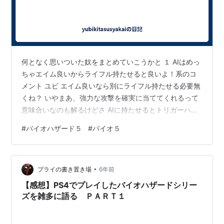
何となく思いついた奴をまとめていこうかと １ AIはめっ
ちゃエイム良いからライフル持たせると良いよ！系のコ
メント ユビ エイム良いなら別にライフル持たせる必要無
くね？ いやまあ、強力な攻撃を確実に当ててくれるって
意味合いなのも解るけどさ AIに持たせるとトリガーハッ
ピースタイルなせいでライフルの残弾が割りと厳しいよ
#
バイオハザード５
#
バイオ５
ね 弾は救済ドロップで出るとはいえ普通のランダムドロ
ップだと出にくいしね それと普通のマジニ相手にライフ
ル使われるとオーバーキル気味なのよね もう死にかけの
•
奴に使ったりもするし… 別に詰め将棋的なバランスな訳
プライの書き置き場
6年前
でも無いから、AIに持たせておいても良いんだけどさ 配
【感想】PS4でプレイしたバイオハザードシリー
信で見てると後半全然ラ…
ズを雑多に語る ＰＡＲＴ１