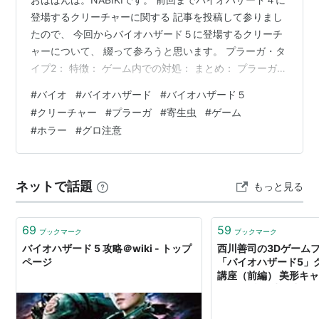
登場するクリーチャーに関する 記事を投稿して参りまし
たので、 今回からバイオハザード５に登場するクリーチ
ャーについて、 綴って参ろうと思います。 プラーガ・タ
イプ2： 特徴： ゲーム内での対処： まとめ： プラーガ・
タイプ2： ↑ 改良されたプラーガ・タイプ2の経口投与
#
バイオ
#
バイオハザード
#
バイオハザード５
↑ 前作である４に登場した寄生生物「プラーガ」を改良
#
クリーチャー
#
プラーガ
#
寄生虫
#
ゲーム
し、 今作の舞台であるアフリカにて実地試験が行われた
#
ホラー
#
グロ注意
新たなる生物兵器（B.O.W.）。 前作は舞台となるスペイ
ンの寒村にある鉱山にて ミイラ化した「プラーガ」を吸
い込んだ村人が 寄生されることで「ガナード」となった
ネットで話題
もっと見る
ケ…
69
59
ブックマーク
ブックマーク
バイオハザード 5 攻略＠wiki - トップ
西川善司の3Dゲーム
ページ
「バイオハザード5」
講座（前編） 美形キャ
工な一瞬”が生み出す