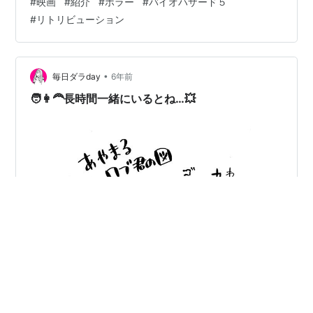
#
映画
#
紹介
#
ホラー
#
バイオハザード５
ジナル。先ほどのはクローンの意識だった。研究所に捕
#
リトリビューション
まり、そこにはジルが敵としてアリスを尋問する。そこ
から脱出するのだが、ドアを開けるとそこには東京の街
並みが広がる。逃げるとまた施設内に戻る。 バイオハザ
ードＶ リトリビューション (吹替版) 発売日: 2013/11/26
•
毎日ダラday
6年前
メ…
🧑👩‍🦰長時間一緒にいるとね…💥