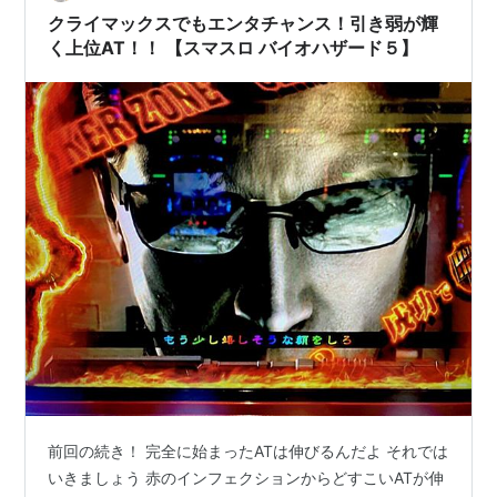
ます 神！！ って…
クライマックスでもエンタチャンス！引き弱が輝
く上位AT！！ 【スマスロ バイオハザード５】
前回の続き！ 完全に始まったATは伸びるんだよ それでは
いきましょう 赤のインフェクションからどすこいATが伸