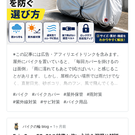
※この記事には広告・アフィリエイトリンクを含みます。
屋外にバイクを置いていると、「毎回カバーを掛けるの
は面倒」「雨に濡れてもあとで拭けばいい」と感じるこ
とがあります。 しかし、屋根のない場所では雨だけでな
く、直射日光、砂ボコリ、鳥のフン、風で飛んでくる汚
れなどにも長時間さらされます。 バイクカバーは車体を
#
バイク
#
バイクカバー
#
屋外保管
#
雨対策
完全に密閉する道具ではありませんが、屋外保管中に受
#
紫外線対策
#
サビ対策
#
バイク用品
けるダメージを減らすための一枚目の壁になります。 こ
の記事では、バイクカバーが必要な人、選ぶときに確認
したい性能、サイズ選び、傷や結露を防ぐ使い方まで初
心者向けに解説します。 先に結論 屋根のない場所や、横
•
バイクの輪 blog
1ヶ月前
から雨が吹き込む駐輪場に長時間置くな…