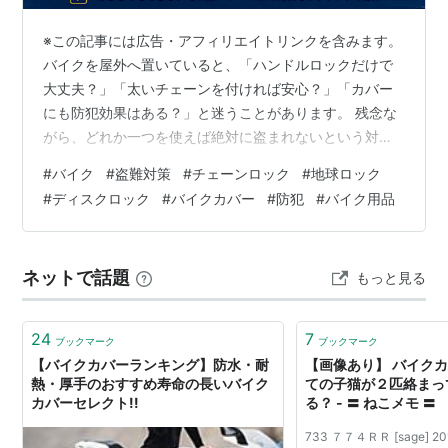
※この記事には広告・アフィリエイトリンクを含みます。
バイクを屋外へ置いていると、「ハンドルロックだけで
大丈夫？」「太いチェーンを付ければ安心？」「カバー
にも防犯効果はある？」と迷うことがあります。 残念な
がら、どれか一つを使えば絶対に盗まれないという対策
はありません。 大切なのは、車体を見えにくくする、簡
#
バイク
#
盗難対策
#
チェーンロック
#
地球ロック
単に動かせなくする、固定物へつなぐ、異常へ気づきや
#
ディスクロック
#
バイクカバー
#
防犯
#
バイク用品
すくするという役割の違う対策を重ねることです。 この
記事では、屋外保管を中心に、チェーンロック、ディス
クロック、U字ロック、バイクカバー、アラーム、防犯カ
ネットで話題
もっと見る
メラ、二輪車防犯登録をどう組み合わせるか、初心者向
けに解説します。 先に結論 まずは毎回…
24
7
ブックマーク
ブックマーク
【バイクカバーランキング】防水・耐
【画像あり】 バイク
熱・厚手のおすすめ寿命の長いバイク
ての子猫が２匹絡まっ
カバーセレクト!!
る？ - 〓 ねこメモ 〓
733 ７７４ＲＲ [sage] 201