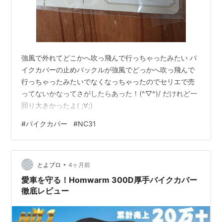
強風で外れてどこかへ吹っ飛んで行っちゃったみたい バ
イクカバーの止めバックルが強風でどっかへ吹っ飛んで
行っちゃったみたいでなくなっちゃったのでセリエで売
ってないかなってさがしたらあった！(^▽^)/ だけれど一
回り大きかったよ( ;∀;)
#
バイクカバー
#
NC31
•
とよブロ
4ヶ月前
愛車を守る！Homwarm 300D厚手バイクカバー
徹底レビュー