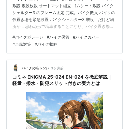
敷設 敷設枚数 オートマット組立 ゴムシート敷設 バイク
シェルター3 のフレーム固定 完成。バイク搬入 バイクの
仮置き場を緊急設置 バイクシェルター3 増設、だけど場
所が… 思わぬ形で増車することになり、バイク置き場を
増設することになりましたただ、2～3年程度で減車する
#
バイクガレージ
#
バイク保管
#
バイクカバー
予定なのでバイク置き場もすぐに撤去できる形が望まし
#
台風対策
#
バイク収納
いです ということで、我が家で実績のある ドッペルギャ
ンガー バイクシェルター3を庭の隙間に設置することに
します（背が高い簡易ガレージタイプも考えましたが、
建物の窓を塞がれるのがイヤでNG） リンク 設置条件は
•
バイクの輪 blog
3ヶ月前
こんな感じ 土の…
コミネ ENIGMA 25-024 EN-024 を徹底解説｜
軽量・撥水・防犯スリット付きの実力とは