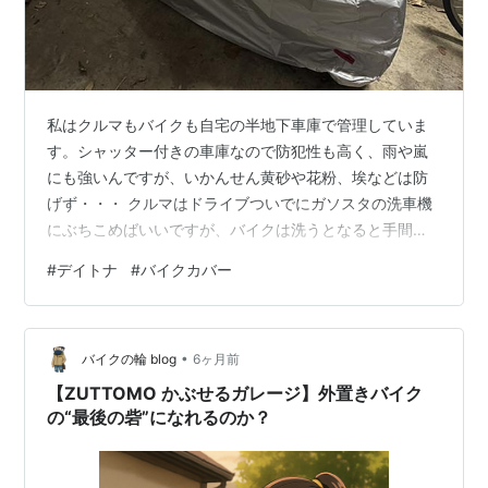
私はクルマもバイクも自宅の半地下車庫で管理していま
す。シャッター付きの車庫なので防犯性も高く、雨や嵐
にも強いんですが、いかんせん黄砂や花粉、埃などは防
げず・・・ クルマはドライブついでにガソスタの洗車機
にぶちこめばいいですが、バイクは洗うとなると手間が
かかります。 というわけで。今回は砂・花粉・埃対策と
#
デイトナ
#
バイクカバー
してデイトナのバイクカバーを買ってみました。 デイト
ナ バイクカバー ENTRY Lサイズ（商品番号：97972）
デイトナ(Daytona) バイクカバー 125cc 250cc 400cc
•
撥水加工 前後が分かる配色 シルバー Lサイズ 97972 デ
バイクの輪 blog
6ヶ月前
イトナ(Daytona) Amazon
【ZUTTOMO かぶせるガレージ】外置きバイク
の“最後の砦”になれるのか？