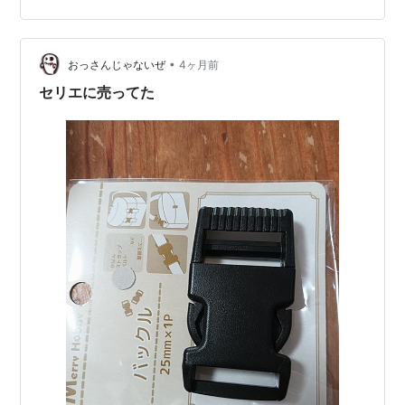
メッキはサビ、挙げ句の果てに「なんか最近、鍵穴の動
き悪くない？」と防犯面まで不安になってくる。 そこで
•
登場するのが、今回の主役 [ENIGMA] コミネ 2026モデ
おっさんじゃないぜ
4ヶ月前
ル バイク用 バイクカバー 25-024 EN-024 モーターサイ
セリエに売ってた
クルカ…