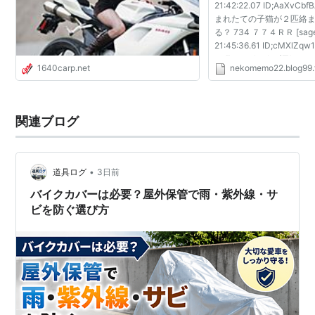
21:42:22.07 ID;AaX
まれたての子猫が２匹絡
る？ 734 ７７４ＲＲ [sage]
21:45:36.61 ID;cMXl
Ｒ [] 2012/07/01(日) 21:46
1640carp.net
nekomemo22.blog99.
ID;4Y1UqOhj>>733 飼
[sage] 2012/07/01(日) 22:
関連ブログ
•
道具ログ
3日前
バイクカバーは必要？屋外保管で雨・紫外線・サ
ビを防ぐ選び方