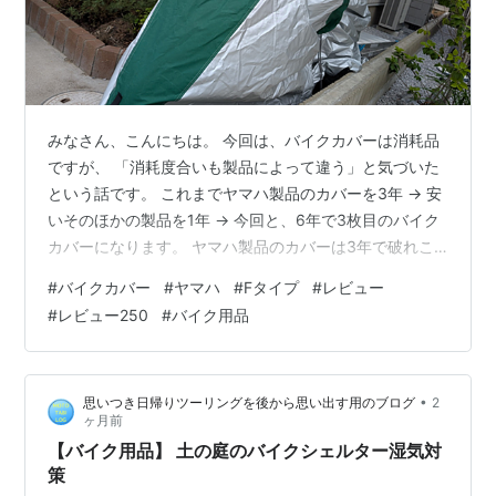
みなさん、こんにちは。 今回は、バイクカバーは消耗品
ですが、 「消耗度合いも製品によって違う」と気づいた
という話です。 これまでヤマハ製品のカバーを3年 → 安
いそのほかの製品を1年 → 今回と、6年で3枚目のバイク
カバーになります。 ヤマハ製品のカバーは3年で破れこ
そしなかったものの、さすがにボロボロになったので買
#
バイクカバー
#
ヤマハ
#
Fタイプ
#
レビュー
い替え。「次は安いそのほかの製品でいいか」と試した
#
レビュー250
#
バイク用品
ところ、これが1年もたずに破れる。結局、またヤマハ製
品に戻ってきました。今回購入したのが「バイクカバー
Fタイプ」です。 結論から言うと、屋外でバイクを長く
•
思いつき日帰りツーリングを後から思い出す用のブログ
2
守るなら、私はヤマハ製品をおすすめします。「ヤマハ
ヶ月前
製品は高い」という印象があ…
【バイク用品】 土の庭のバイクシェルター湿気対
策