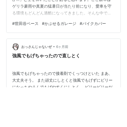
ゲリラ豪雨や真夏の猛暑日が当たり前になり、愛車を守
る環境もどんどん過酷になってきました。そんな中でじ
わじわ存在感を増しているのが、“ただの薄いカバー”では
#
世田谷ベース
#
かぶせるガレージ
#
バイクカバー
なく「ほぼ簡易ガレージ」と言いたくなるタイプの分厚
いバイクカバー。その代表格のひとつが、ZUTTOMOの
「かぶせるガレージ」です。 名前からしてちょっとズル
•
いですよね。「カバー」じゃなくて「ガレージをかぶせ
おっさんじゃないぜ
6ヶ月前
る」。この一言で、「あ、これは本気で守ってくれるや
強風でもげちゃったので直しとく
つだ」と期待させてきます。実際、厚手・極…
強風でもげちゃったので接着剤でくっつけといた まあ、
大丈夫そう。 また頑丈にしとくと強風でもげずにビリー
になっちやうんでもげやすくにしとく。 ビリービリーだ
と使いもんになんなくなっちゃうからね＼(^o^)／
#
NC31
#
CB400SF
#
バイクカバー
#
強風