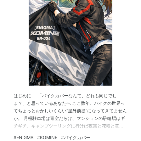
はじめに──「バイクカバーなんて、どれも同じでし
ょ？」と思っているあなたへ ここ数年、バイクの世界っ
てちょっとおかしいくらい“屋外前提”になってきてません
か。 月極駐車場は青空だらけ、マンションの駐輪場はギ
チギチ、キャンプツーリングに行けば夜露と花粉と黄砂
のフルコース。 そんな環境で、愛車をそのまま放置して
#
ENIGMA
#
KOMINE
#
バイクカバー
おくとどうなるか。 シートは色あせ、タンクは水アカ、