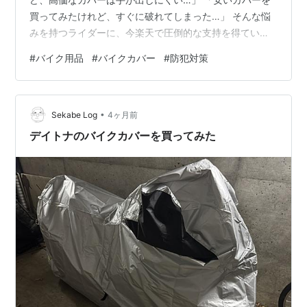
買ってみたけれど、すぐに破れてしまった…」 そんな悩
みを持つライダーに、今楽天で圧倒的な支持を得ている
「Homwarm 300D厚手バイクカバー」をご紹介します。
#
バイク用品
#
バイクカバー
#
防犯対策
【楽天1位】バイクカバー 300D厚手 防水 紫外線防止 盗
難防止 収納バッグ付き XL 2XL 3XL 4XL Homwarm価
格：3,380円～（税込、送料無料) (2026/4/8時点) 楽天
•
で購入 実際に手に取って感じる「300D」の安心感 まず
Sekabe Log
4ヶ月前
驚くのが、その生地の厚みです。一…
デイトナのバイクカバーを買ってみた