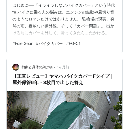
はじめに──「イライラしないバイクカバー」という時代
性 バイクに乗る人の悩みは、エンジンの鼓動や風切り音
のようなロマンだけではありません。 駐輪場の現実、突
然の雨、容赦ない紫外線、そして「カバー問題」。 出か
ける前にカバーを外して、帰ってきたらまたかける。 そ
のたびに重くて、向きが分かりづらくて、畳めば巨大な
#
Foie Gear
#
バイクカバー
#
FG-C1
布団、放っておけば邪魔者。 バイクライフの裏側で、ず
っと小さなストレスの種になっていたのが「バイクカバ
ー」でした。 そんな空気の中で登場したのが、 Foie
•
Gear（フォアギア）「イライラしない！ストレスフリー
抽象と具体の架け橋
1ヶ月前
なバイクカバー」FG-C1。 名前からして、かなり挑戦的
【正直レビュー】ヤマハ バイクカバー Fタイプ｜
です。 「イライラしな…
屋外保管6年・3枚目で出した答え