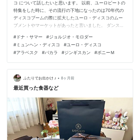
コ について話したいと思います。 以前、ユーロビートの
特集をした時に、その流行の下地になったのは70年代の
ディスコブームの際に拡大したユーロ・ディスコのムー
ブメントやマーケットがあったと言いました。 ダンス・
ミュージックも含めポップ・ミュージックはやはり英米
#
ドナ・サマー
#
ジョルジオ・モロダー
がリードしていたし、アメリカマーケットが世界の中心
#
ミュンヘン・ディスコ
#
ユーロ・ディスコ
だったのは間違いありません。ただ、ディスコブームは
#
アラベスク
#
バカラ
#
ジンギスカン
#
ボニーＭ
大きな地殻変動で、英米のようなポップス先進国以外の
音楽を活発化させたのです。 そして、その象徴と言える
のがドイツ、ミュンヘンと考えています。非英語圏であ
るドイツから世界的なヒットが多く生ま…
•
ふたりでお出かけ ♪
8ヶ月前
最近買った食器など