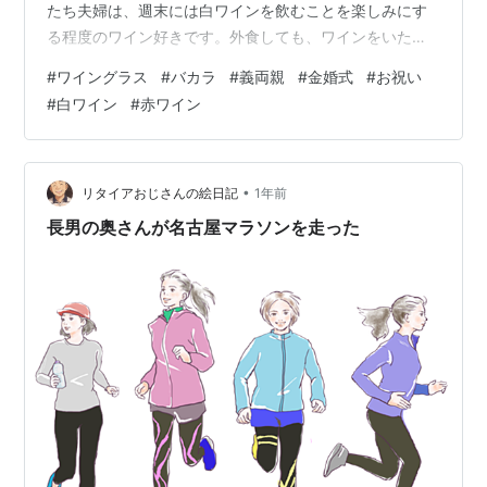
たち夫婦は、週末には白ワインを飲むことを楽しみにす
る程度のワイン好きです。外食しても、ワインをいただ
くことが多いです。 ワイングラスは、リーデルのオヴァ
#
ワイングラス
#
バカラ
#
義両親
#
金婚式
#
お祝い
チュアを普段使いにしています。 人数が増えたり、気分
#
白ワイン
#
赤ワイン
を変えたりしたくなると、イッタラや佐々木硝子のグラ
スも使います。もうかなり長く使っていますので、同じ
ものはないかな～。 ⬇️ イッタラのグラスは多分これ。 で
も、もう手に入らないのかもしれません。 比較的最近購
•
リタイアおじさんの絵日記
1年前
入したのは、ウェッジウッドの《…
長男の奥さんが名古屋マラソンを走った