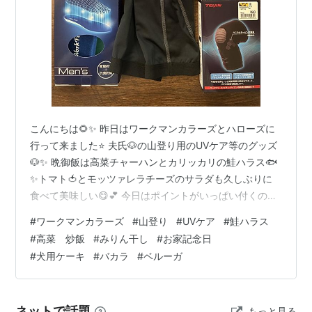
こんにちは🌻✨ 昨日はワークマンカラーズとハローズに
行って来ました⭐ 夫氏🐶の山登り用のUVケア等のグッズ
🐶✨ 晩御飯は高菜チャーハンとカリッカリの鮭ハラス🐟
✨トマト🍅とモッツァレラチーズのサラダも久しぶりに
食べて美味しい😋💕 今日はポイントがいっぱい付くので
久しぶりに行く商業施設でラメが入った綺麗な色した靴
#
ワークマンカラーズ
#
山登り
#
UVケア
#
鮭ハラス
下を買いました✨抹茶色珍しい🎵 今日の昼ご飯はしらす
#
高菜 炒飯
#
みりん干し
#
お家記念日
とししゃもみりん干し☆彡キムチも美味しい😋🎵 今日は
#
犬用ケーキ
#
バカラ
#
ベルーガ
とっかりくんのお家記念日をお祝いする日です🐶🎵 おも
ちゃとおやつは沢山あるのでケーキ🎂にしました✨ 豆乳
のさつまいも🍠ケーキだったかな❓ ペットショップの年
ネットで話題
もっと見る