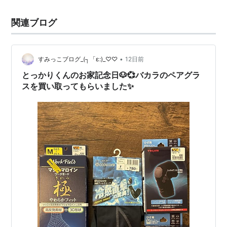
関連ブログ
•
すみっこブログ_(┐「ε:)_♡♡
12日前
とっかりくんのお家記念日🐶💞バカラのペアグラ
スを買い取ってもらいました✨