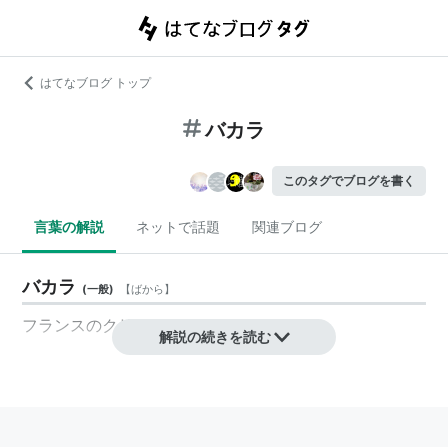
はてなブログ トップ
バカラ
このタグでブログを書く
言葉の解説
ネットで話題
関連ブログ
バカラ
(
一般
)
【
ばから
】
フランスのクリスタル・メーカー。
解説の続きを読む