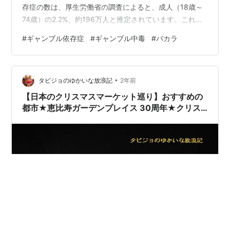
存症の数は、厚生労働省の調査によると、成人（18歳～
74歳）の2.2%、約196万人と推定されています。これ
は、諸外国と比較して突出して高い数値です。 なかでも
#
ギャンブル依存症
#
ギャンブル中毒
#
バカラ
ショッキングだったのは、ギャン中某俳優のことについ
て。TikTokerとしても活躍中の、俳優の遠藤要氏。彼
は、ギャンブル依存症により多額の借金を負い、生活基
•
盤を失う危機に陥ったとのことです。 韓国カジノで多額
タビジョのゆかいな放浪記
2年前
の借金: 遠藤氏は、韓国のカジノでバカラにハマり、短期
【日本のクリスマスマーケット巡り】おすすめの
間で1億7000万円…
都市★恵比寿ガーデンプレイス 30周年★クリス
マスイルミネーション＆クリスマスマルシェ🎄に
行こう♪