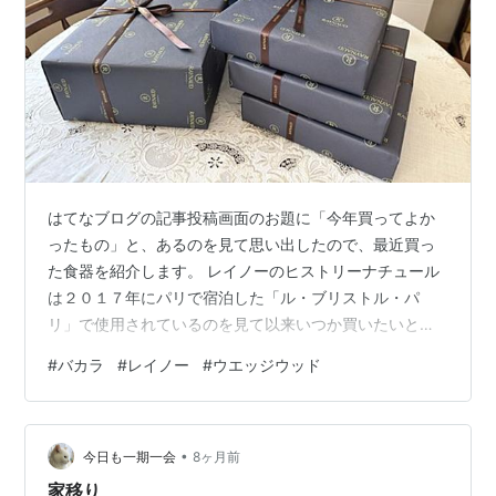
はてなブログの記事投稿画面のお題に「今年買ってよか
ったもの」と、あるのを見て思い出したので、最近買っ
た食器を紹介します。 レイノーのヒストリーナチュール
は２０１７年にパリで宿泊した「ル・ブリストル・パ
リ」で使用されているのを見て以来いつか買いたいと思
っていました。 パスタプレート オーパルトレー（オンラ
#
バカラ
#
レイノー
#
ウエッジウッド
インストアの在庫が１枚だけだったので後日もう１枚購
入） グリーンバード１９.５ｃｍ こちらは１６ｃｍ 最初
に購入した時は在庫のなかったマグカップも レイノーの
•
輸入代理店はハウス食品のようです。オンラインストア
今日も一期一会
8ヶ月前
で購入手続きをするとエルキューイ・レイノー青山店の
家移り