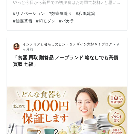
やっと今日から新居での初夕食はお寿司で乾杯♪ と思い鍋
の準備が整って初めて触るIH調理器、うんともすんとも
#
リノベーション
#
数寄屋造り
#
和風建築
言わず真っ青に… 説明書を読み「困った時には？」のペ
#
仙臺箪笥
#
和モダン
#
バカラ
ージでIH専用ブレーカーの言葉を見つけて、 やっと無事
に夕食が出来上がりホッとしているところです。 せっか
く新しい家なのだからと多くの家電も新しくしたの
•
インテリアと暮らしのヒント＆デザイン大好き！ブログ
9
で？？なことばかり！ 今夜だけでもIH、電子レンジ、エ
ヶ月前
コキュート、明日朝はきっ…
「食器 買取 贈答品 ノーブランド 箱なしでも高価
買取 七福」