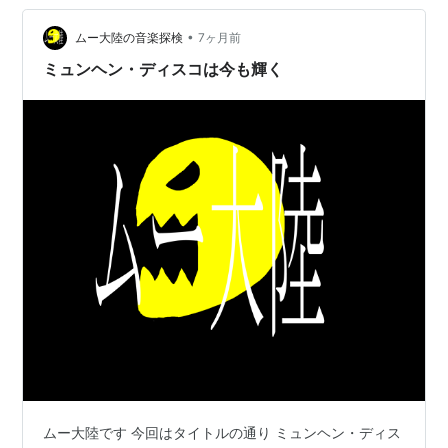
狭い家の中をぐるぐると走りまわっています。 弟夫婦の
•
注意も全く効き目がありません。 効くわけがありませ
ムー大陸の音楽探検
7ヶ月前
ん。 「男の子はげんきがよくなくっちゃねー」とご満悦
ミュンヘン・ディスコは今も輝く
のじーじとばーば。 それもつかの…
ムー大陸です 今回はタイトルの通り ミュンヘン・ディス