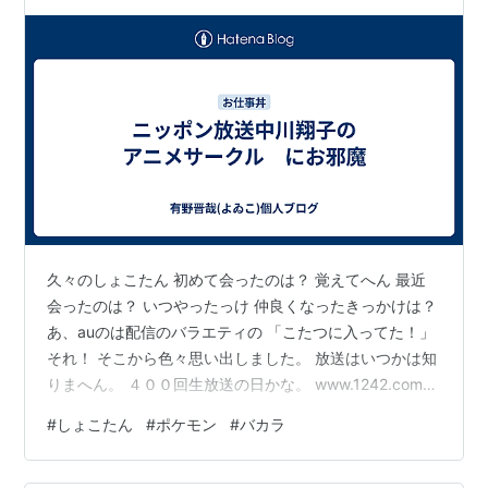
久々のしょこたん 初めて会ったのは？ 覚えてへん 最近
会ったのは？ いつやったっけ 仲良くなったきっかけは？
あ、auのは配信のバラエティの 「こたつに入ってた！」
それ！ そこから色々思い出しました。 放送はいつかは知
りまへん。 ４００回生放送の日かな。 www.1242.com
そんな録音の前に しょこたん結婚したな なんか買ってい
#
しょこたん
#
ポケモン
#
バカラ
こう と、思ったのは前夜。 あれかな これかな あ！あれ
贈りたい！ と、代アニの講師の合間に マネージャーに売