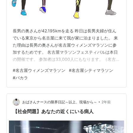
長男の奥さんが42.195kmを走る 昨日は長男夫婦が住ん
でいる東京から名古屋に来て我が家に泊まりました。 来
た理由は長男の奥さんが名古屋ウィメンズマラソンに参
加するためです。 名古屋マラソンフェスティバルは本日
の開催です。 参加者は33,000人にもなります。（名古屋
ウィメンズマラソン20,000人、名古屋シティマラソン
#
名古屋ウィメンズマラソン
#
名古屋シティマラソン
13,000人） マラソンフェスティバル ナゴヤ・愛知 2025
#
バカラ
名古屋シティマラソンの距離は21.0975kmと7.758kmで
すが、ウィメンズマラソンはフルマラソン（42.195km)
です。 当初、名古屋マラソンに出ると聞いた時はてっき
り距離の短いシティマラソンの方かなと…
•
おばさんナースの限界日記～以上、現場から～
2年前
【社会問題】あなたの近くにいる病人