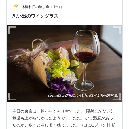
ってる店を探してもらう ニッポン放送の近所やん 持って
•
るなー有野 旦那がポケモン好きかは知らんけど ええ男ゲ
木漏れ日の散歩道
1年前
ットだぜ！ です。 すごーーーいかっこいい！…
思い出のワイングラス
今日の東京は、朝からくもり空でした。 陽射しがない分
気温も上がらなかったようです。ただ、少し湿度があっ
たのか、歩くと蒸し暑く感じました。 にほんブログ村 私