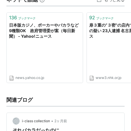
間の会員カードも今日まで使えま…
136
92
ブックマーク
ブックマーク
日本版カジノ、ポーカーやバカラなど
扉３重の“３密”の店内
9種類OK 政府管理委が案（毎日新
の疑い 23人逮捕 名古屋
聞） - Yahoo!ニュース
ス
news.yahoo.co.jp
www3.nhk.or.jp
関連ブログ
•
i-class collection
2ヶ月前
それバカラだったのに