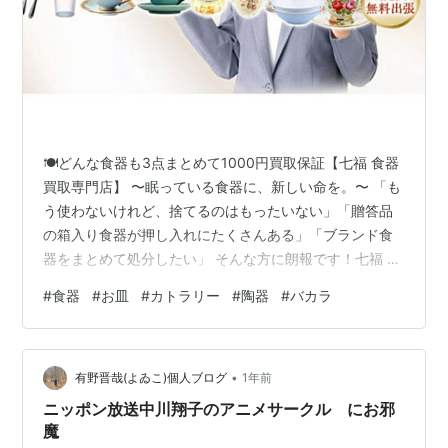
🍽️どんな食器も3点まとめて1000円買取保証【七福 食器
買取専門店】 〜眠っている食器に、新しい命を。〜 「も
う使わないけれど、捨てるのはもったいない」「贈答品
の箱入り食器が押し入れにたくさんある」「ブランド食
器をまとめて処分したい」 そんな方に朗報です！七福 食
器買取専門店では、どんな食器でも3点まとめて1000円
#
食器
#
お皿
#
カトラリー
#
陶器
#
バカラ
で買取保証いたします。欠けや汚れがあってもOK。箱な
し・中古・セット不揃いでもOK。全国どこからでも、簡
単・安心・スピード査定！ 🌸私たちのこだわり ■ どんな
•
食器でもOK 陶器・磁器・ガラス・漆器・カトラリーな
有野晋哉(よゐこ)個人ブログ
1年前
ど、種類を問わず買取。ノーブランドの食器から、有名
ニッポン放送中川翔子のアニメサークル にお邪
ブランド（ノリタケ…
魔