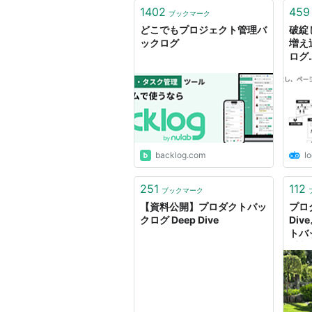
1402
459
ブックマーク
どこでもプロジェクト管理バ
破綻
ックログ
増え
ログ…
「Co
失敗
ツ |
backlog.com
lo
251
112
ブックマーク
【資料公開】プロダクトバッ
プロ
クログ Deep Dive
Di
トバ
手入
する
Regi
Toky