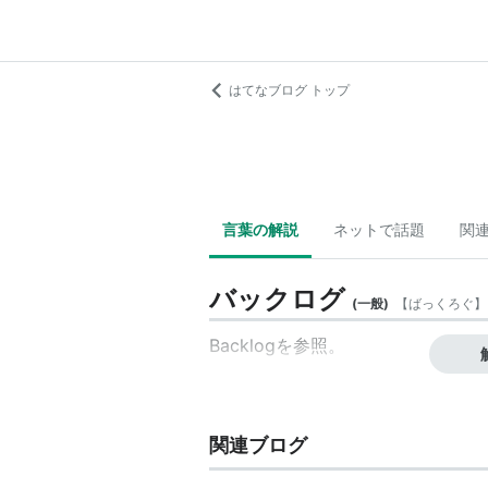
はてなブログ トップ
言葉の解説
ネットで話題
関
バックログ
(
一般
)
【
ばっくろぐ
】
Backlog
を参照。
関連ブログ