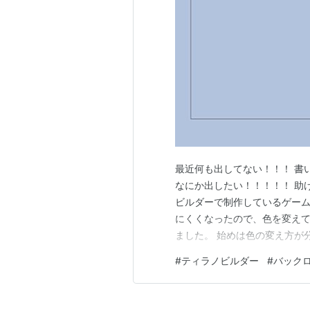
最近何も出してない！！！ 書
なにか出したい！！！！！ 助
ビルダーで制作しているゲーム
にくくなったので、色を変えて
ました。 始めは色の変え方が
参考にしつつhtmlというものをいじっ
#
ティラノビルダー
#
バック
「;color:#808080」