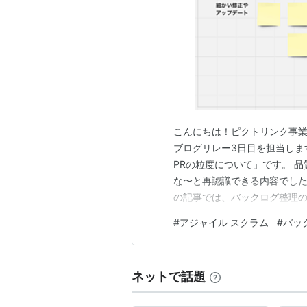
こんにちは！ピクトリンク事業部
ブログリレー3日目を担当します
PRの粒度について」です。 
な〜と再認識できる内容でした
の記事では、バックログ整理の8つ
以前こちらの記事でも触れた
#
アジャイル スクラム
#
バッ
スクラムマスターでもありませ
味を持ち、最近「バ…
ネットで話題