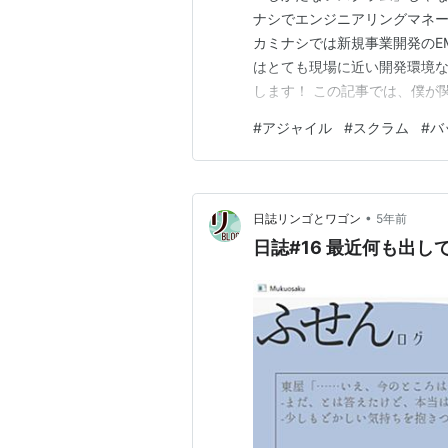
ナシでエンジニアリングマネージャ
カミナシでは新規事業開発のE
はとても現場に近い開発環境な
します！ この記事では、僕が
ロセス」と、そこに行き着い
#
アジャイル
#
スクラム
#
バ
うに、チームは「スクラムじ
す。 チームの立ち上げ期 僕は
•
日誌リンゴとワゴン
5年前
日誌#16 最近何も出し