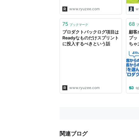
www.ryuzee.com
w
75
68
ブックマーク
プロダクトバックログ項目は
顧客
Readyなものだけスプリント
プッ
に投入するべきという話
ちゃ
何を
み出
を実現
narr
202
www.ryuzee.com
s
関連ブログ