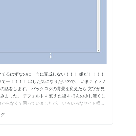
いてるはずなのに一向に完成しない！！！ 嫌だ！！！！
けてー！！！！ 出した気になりたいので、 いまティラノ
の話をします。 バックログの背景を変えたら 文字が見
みました。 デフォルト↓ 変えた後↓ ほんの少し濃くし
分からなくて困っていましたが、 いろいろなサイト様を
てみました。 backlog.htmlの"log_body"に
ログ
を付け足すと色が変わります。 やったー！！！ 以前の私なら数…