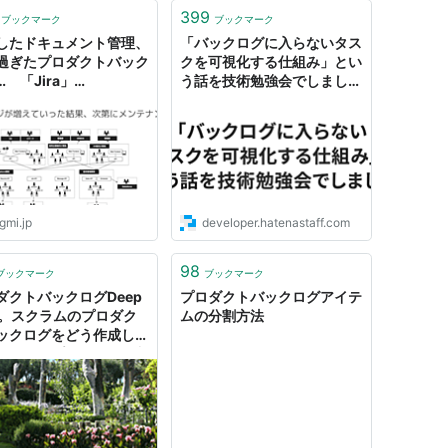
399
ブックマーク
ブックマーク
したドキュメント管理、
「バックログに入らないタス
過ぎたプロダクトバック
クを可視化する仕組み」とい
 「Jira」
う話を技術勉強会でしました
nfluence」などの活用
- Hatena Developer Blog
から学ぶツール運用のコ
 ログミーBusiness
gmi.jp
developer.hatenastaff.com
98
ブックマーク
ブックマーク
ダクトバックログDeep
プロダクトバックログアイテ
ve。スクラムのプロダク
ムの分割方法
ックログをどう作成し、
れし、スプリントに投入
べきか（前編）。
onal Scrum Gathering
o 2022