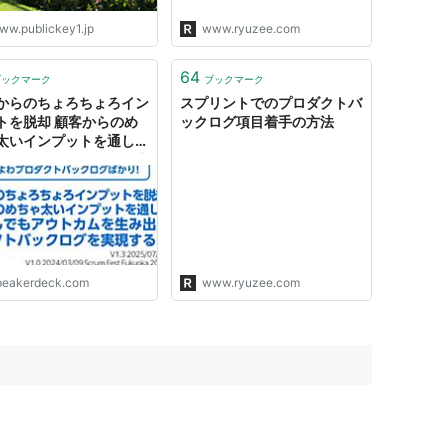
ww.publickey1.jp
www.ryuzee.com
64
ブックマーク
ブックマーク
からのちょろちょろイン
スプリントでのプロダクトバ
トを脱却 顧客からのめ
ックログ項目着手の方法
太いインプットを通して
選んでもアウトカムを生
すプロダクトバックログ
する/Break free from
ow customer input
4
peakerdeck.com
www.ryuzee.com