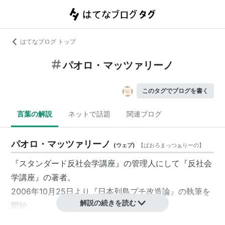
はてなブログ トップ
パオロ・マッツァリーノ
このタグでブログを書く
言葉の解説
ネットで話題
関連ブログ
パオロ・マッツァリーノ
(
ウェブ
)
【
ぱおろまっつぁりーの
】
『スタンダード反社会学講座』
の管理人にして『反社会
学講座』の著者。
2006年10月25日より
『日本列島プチ改造論』
の執筆を
解説の続きを読む
開始。