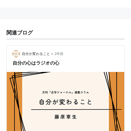
反社会学の目的は二つです。第一に、社会学と
いう学問が暴走している現状を批判すること。
第二に、不当な常識・一方的な道徳・不条理な
世間体から人間の尊厳を守ること。
関連ブログ
笑いというのは基本的に論理のズレから生じる
ものですから、論理的思考のできない人は笑い
•
自分が変わること
2年前
の許容範囲もひどく狭いのです。諷刺のおもし
自分の心はラジオの心
ろさを解さず怒る人は、物事を一面的な感情論
でしか見られない心の狭い人でもあるのです。
日本語は論理的思考には向かないなどとする説
が昔からありますが、それは真っ赤なウソで
す。ごく初歩的な論理的思考の訓練すら受けて
いない人、あるいは論理的思考のセンスのない
人は、何語を使おうと、筋の通った話などでき
っこないのです。