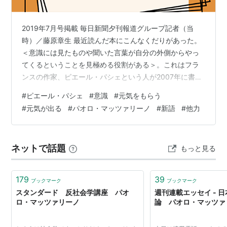
2019年7月号掲載 毎日新聞夕刊報道グループ記者（当
時）／藤原章生 最近読んだ本にこんなくだりがあった。
＜意識には見たものや聞いた言葉が自分の外側からやっ
てくるということを見極める役割がある＞。これはフラ
ンスの作家、ピエール・パシェという人が2007年に書い
た「母の前で」というエッセーの翻訳である。パシェは
#
ピエール・パシェ
#
意識
#
元気をもらう
1937年に生まれ、2016年に亡くなっている。この作品は
#
元気が出る
#
パオロ・マッツァリーノ
#
新語
#
他力
認知症で息子のこともよくわからなくなった母親をつぶ
さに観察し、あれこれと考えを深めたものだが、最初の
章「内なるラジオ」の一文に私は引き込まれた。 作家は
ネットで話題
もっと見る
時々母親に電話を入れる。すると、母親は型通りの挨拶
のあと「いま面白いラジオを聞…
179
39
ブックマーク
ブックマーク
スタンダード 反社会学講座 パオ
週刊連載エッセイ - 
ロ・マッツァリーノ
論 パオロ・マッツァ