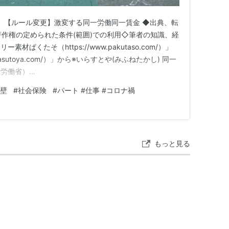
く 【ルール変更】激変する同一労働同一賃金 ◆出典、転
作権の定められた条件(範囲)での利用◇筆者の知識、経
ぱくたそ（https://www.pakutaso.com/）」
irasutoya.com/）」から※いらすとや(みふねたかし) 同一
生労働省）
f/seisakunitsuite/bunya/0000144972.html とある労働条
の壁
#
社会保険
#
パート #仕事 #コロナ禍
同一賃金 悪魔と契約を結…
もっと見る