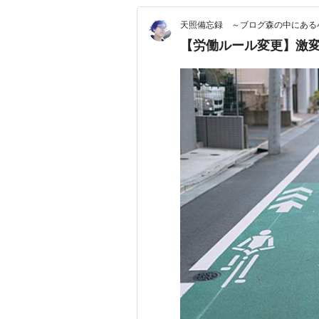
天照備忘録 ～ブログ森の中にある
【労働ルール変更】激