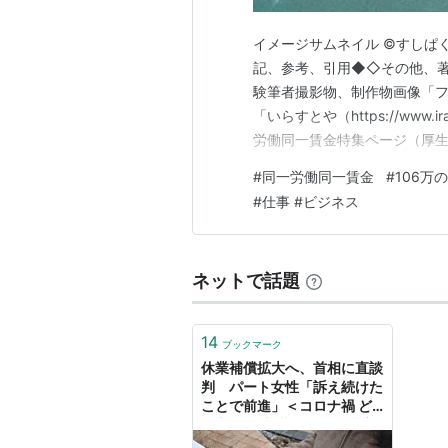
イメージサムネイル ©すしぱ
記、参考、引用◆◇その他、著
験筆者撮影物、制作物画像「フリー素材
「いらすとや（https://www.
労働同一賃金特集ページ（厚
https://www.mhlw.go.jp/st
#
同一労働同一賃金
#
106万
件通知書（一般職）と同一労働
#
仕事 #ビジネス
ネットで話題
14
ブックマーク
休業補償拡大へ、首相に直談
判 パート女性「訴え続けた
ことで前進」＜コロナ禍 ど
う守る 仕事 暮らし＞：東京
新聞デジタル