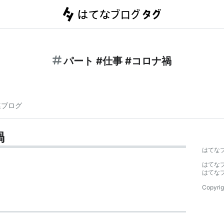
パート #仕事 #コロナ禍
連ブログ
禍
はてな
はてな
はてな
Copyrig