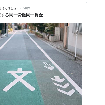
•
小さな休憩所～
5年前
変する同一労働同一賃金