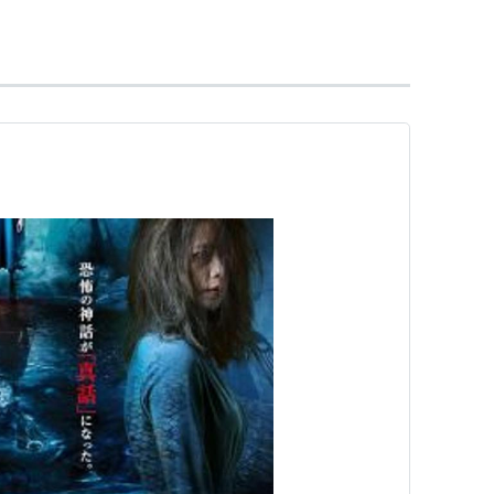
ンテストでグランプリを獲得。'90年、アイドルグ
ビュー（'84〜'89年活動の日本の「少女隊」とは
に出演。
」のグラビアを飾り、日本での芸能活動をはじめる。
宮沢りえ」と評された。その後は、ＴＶのバラエテ
ＣＭなど幅ひろい活躍で知られる。歌手としては高
面でも評価されてよいところ。
る。2005年4月にはアルバム「狠狠愛」が中国語圏
かった。
（※狠狠愛 : 「容赦なく愛する」という意味）
シアン) NEW EDITION
ト:
ビビアン・スー
ーカー:
EMIミュージック・ジャパン
98/11/26
CD
 69回