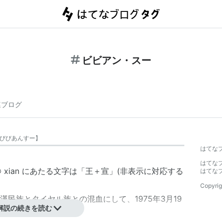
ビビアン・スー
連ブログ
びびあんすー
】
はてな
はてな
n）[※ xian にあたる文字は「王＋宣」(非表示に対応する
はてな
Copyrig
民族とタイヤル族との混血にして、1975年3月19
解説の続きを読む