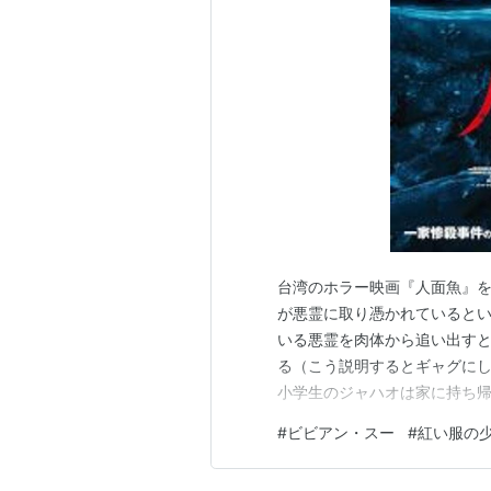
この商品を
不敗の恋
アーティス
出版社/メ
発売日:
20
メディア:
クリック
:
この商品を
台湾のホラー映画『人面魚』を
が悪霊に取り憑かれていると
LIFE
いる悪霊を肉体から追い出す
アーティス
る（こう説明するとギャグに
森田実
小学生のジャハオは家に持ち
出版社/メ
れて精神を病んでしまった母
発売日:
19
#
ビビアン・スー
#
紅い服の
メディア:
は奇怪なできごとが連続する
購入
: 10
れていく。一方のジーチェンは
この商品を