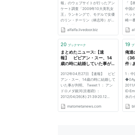
報」のウェブサイトが行ったアン
「【
ク - ２ちゃんねるスレッドま
ケート調査「2009年10大美乳女
中国
とめブログ
王」ランキングで、モデルで女優
ペット
のリン・チーリン（林志玲）がト
崎一番太
ップに輝いた。NOWnewsが伝え
:2010
alfalfa.livedoor.biz
al
た。 映画「レッドクリフ」で女
ID:iK
優デビューを果たし、ますます人
ント特
気のチーリン。イベントやショー
開幕
20
19
ブックマーク
ブ
登場時は必ずといっていいほどC
開幕
まとめたニュース:【速
俺達
カッ...
トを...
報】 ビビアン・スー、14
（3
歳の時に結婚していた事が判
件 
明。
2012年04月27日 【速報】 ビビ
1：中
アン・スー、14歳の時に結婚して
◆0Ay
いた事が判明。 Tweet 1 ： アン
2011/
ドロメダ銀河(京都府) ：
ID:E
2012/04/26(木) 21:39:20.12
水の
ID:5bJVIGYX0 BE:529168875-
イベ
matometanews.com
bl
PLT(12001) ポイント特典 2012
の 
年4月25日、ビビアン・スーが台
ファ
北市で、宝飾メーカー・ミキモト
した
のイベントに出席した。チャイナ
ン・ス
フォトプレスの...
http: