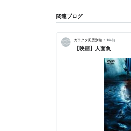
台湾のテレビ局が主催した美少女コ
ループ「少女隊」の一員として歌手デ
関連ブログ
別物）。'94年、台湾/香港の映画
'95年春、「週刊ヤングジャンプ
当時、その美貌ぶりをして「台湾の
•
ガラクタ風雲別館
1年前
ィー番組から、映画出演、写真集、
【映画】人面魚
い実力を持っており、もっとその方
現在は、ふたたび台湾で活動してい
で発売されたが、日本での発売はな
天使・想(
アーティス
出版社/メ
発売日:
19
メディア:
クリック
: