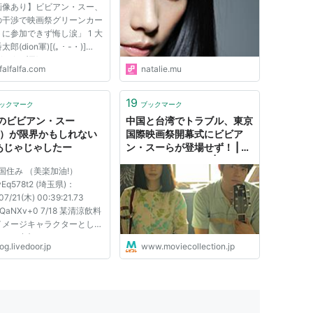
画像あり】ビビアン・スー、
の干渉で映画祭グリーンカー
に参加できず悔し涙」 1 大
郎(dion軍)[(｡・-・)]
/10/24(日) 16:48:57.97
falfalfa.com
natalie.mu
l/J3wMP ?PLT(12000) ポイ
典 [ムビコレNEWS] 昨日
を迎えた東京国際映画祭で、
19
ックマーク
ブックマーク
イベントのグリーンカーペッ
のビビアン・スー
中国と台湾でトラブル、東京
6）が限界かもしれない
国際映画祭開幕式にビビア
: あじゃじゃしたー
ン・スーらが登場せず！ | 映
画/DVD/海外ドラマ | MOVIE
国住み （美楽加油!）
Collection [ムビコレ]
Eq578t2 (埼玉県)：
07/21(木) 00:39:21.73
mQaNXv+0 7/18 某清涼飲料
イメージキャラクターとして
ントに参加し、このドリンク
og.livedoor.jp
www.moviecollection.jp
早飲みゲームで、ビビアンの
ンの男性が10秒たらずで完飲
のを見て爆笑する ビビア
ーさん（36）
//ent.oeeee.com/a/201107...