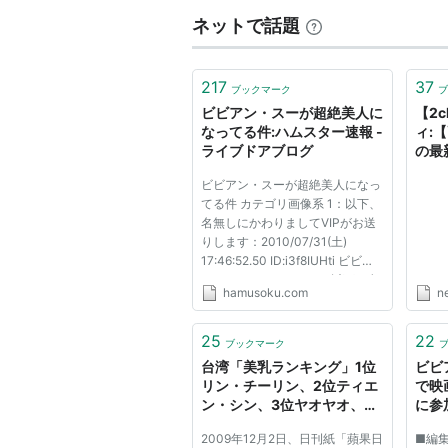
ネットで話題
217
37
ブックマーク
ブ
ビビアン・スーが超絶美人に
【2
なってる件:ハムスター速報 -
ィ:
ライブドアブログ
の最
ｗｗ
ビビアン・スーが超絶美人になっ
てる件 カテゴリ画像系 1：以下、
名無しにかわりましてVIPがお送
りします：2010/07/31(土)
17:46:52.50 ID:i3f8IUHti ビビア
ンハジマタｗｗｗｗ 2：以下、名
hamusoku.com
n
無しにかわりましてVIPがお送り
します：2010/07/31(土)
17:47:56.44 ID:T4qa8+Uo0 もと
25
22
ブックマーク
もと美人だろ。アジアの妖精なめ
台湾「美乳ランキング」1位
ビビ
んな 5：以...
リン・チーリン、2位ティエ
で映
ン・シン、3位ヤオヤオ、4
に参
位ビビアン・スー（画像あ
ファ
2009年12月2日、日刊紙「蘋果日
■編
り）:アルファルファモザイ