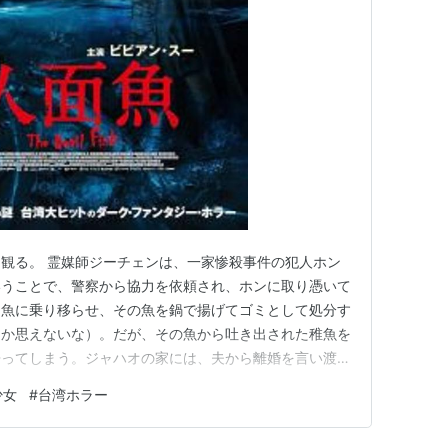
含むブログ (1件) を見る
人
ト:
ビビアン・スー,易家揚,王豫民
ーカー:
RCAアリオラジャパン
00/03/23
CD
 48回
含むブログ (4件) を見る
観る。 霊媒師ジーチェンは、一家惨殺事件の犯人ホン
いうことで、警察から協力を依頼され、ホンに取り憑いて
と魚に乗り移らせ、その魚を鍋で揚げてゴミとして処分す
ト:
BLACK BISCUITS,森浩美,黄大軍,謝銘祐,大坪直樹,小
しか思えないな）。だが、その魚から吐き出された稚魚を
帰ってしまう。ジャハオの家には、夫から離婚を言い渡さ
ーカー:
RCAアリオラジャパン
のヤーフェイ（ビビアン・スー）がいた。ジャハオの家で
99/05/26
少女
#
台湾ホラー
CD
ようになり、そのためにヤーフェイはどんどん追い詰めら
人
クリック
: 61回
刑事とともに一家惨殺事件の…
含むブログ (27件) を見る