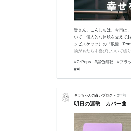
皆さん、こんにちは。今日は、
いて、個人的な体験を交えて
クビスケッツ）の『浪漫（Rom
換がもたらす喜びについて綴
#
C-Pops
#
黑色餅乾
#
ブラ
#
AI
•
キラちゃんの占いブログ
2年前
明日の運勢 カバー曲