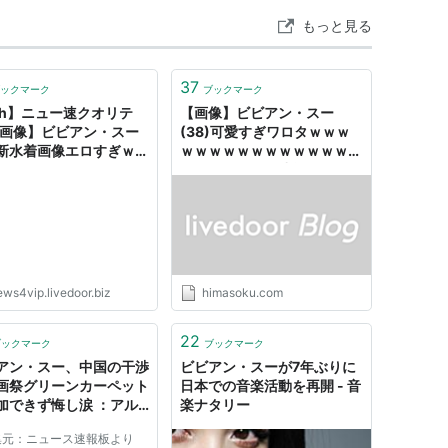
もっと見る
37
ックマーク
ブックマーク
ch】ニュー速クオリテ
【画像】ビビアン・スー
【画像】ビビアン・スー
(38)可愛すぎワロタｗｗｗ
新水着画像エロすぎｗｗ
ｗｗｗｗｗｗｗｗｗｗｗｗｗ
ｗｗｗｗ
: 暇人＼(^o^)／速報
ews4vip.livedoor.biz
himasoku.com
22
ブックマーク
ブックマーク
アン・スー、中国の干渉
ビビアン・スーが7年ぶりに
画祭グリーンカーペット
日本での音楽活動を再開 - 音
加できず悔し涙 ：アル
楽ナタリー
ルファモザイク
集元：ニュース速報板より