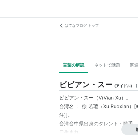
はてなブログ トップ
言葉の解説
ネットで話題
関
ビビアン・スー
(
アイドル
)
【
ビビアン・スー（ViVian Xu）。
台湾名 ： 徐 若瑄（Xu Ruoxia
注)]。
台湾台中県出身のタレント・歌手。漢
日生まれ。