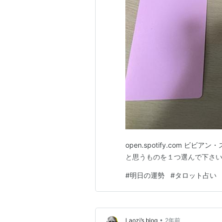
open.spotify.com 
と思うものを１つ選んで下さ
#
明日の運勢
#
タロット占い
•
Laozi’s blog
2年前