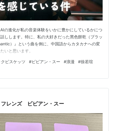
AIの進化が私の音楽体験をいかに豊かにしているかにつ
お話しします。特に、私の大好きだった黑色餅乾（ブラッ
antic）』という曲を例に、中国語からカタカナへの変
りたいと思います。
ックビスケッツ
#
ビビアン・スー
#
浪漫
#
徐若瑄
 フレンズ ビビアン・スー