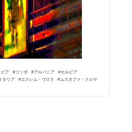
ラビア
#
コソボ
#
アルバニア
#
セルビア
イタリア
#
エクレム・ヴロラ
#
ムスタファ・クルヤ