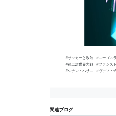
#
サッカーと政治
#
ユーゴス
#
第二次世界大戦
#
ファシス
#
シナン・ハサニ
#
ヴァソ・
関連ブログ