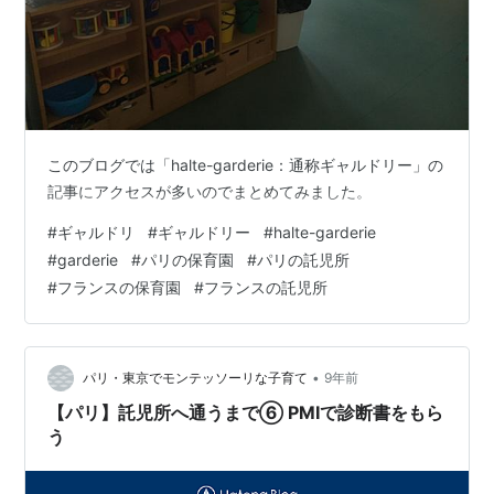
このブログでは「halte-garderie：通称ギャルドリー」の
記事にアクセスが多いのでまとめてみました。
#
ギャルドリ
#
ギャルドリー
#
halte-garderie
#
garderie
#
パリの保育園
#
パリの託児所
#
フランスの保育園
#
フランスの託児所
•
パリ・東京でモンテッソーリな子育て
9年前
【パリ】託児所へ通うまで⑥ PMIで診断書をもら
う