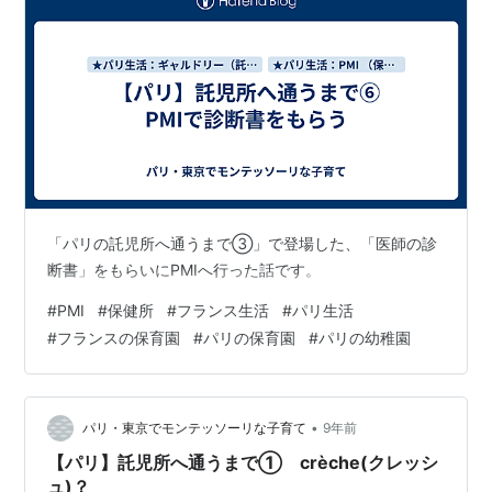
「パリの託児所へ通うまで③」で登場した、「医師の診
断書」をもらいにPMIへ行った話です。
#
PMI
#
保健所
#
フランス生活
#
パリ生活
#
フランスの保育園
#
パリの保育園
#
パリの幼稚園
•
パリ・東京でモンテッソーリな子育て
9年前
【パリ】託児所へ通うまで① crèche(クレッシ
ュ)？