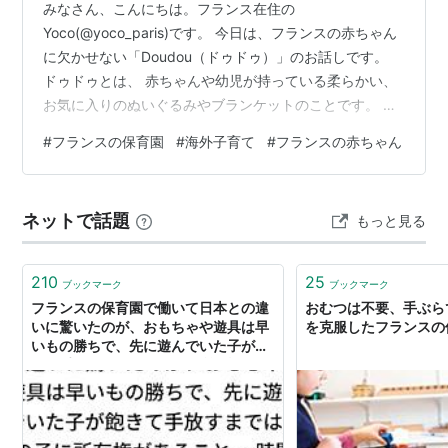
みなさん、こんにちは。フランス在住の
Yoco(@yoco_paris)です。 今日は、フランスの赤ちゃん
に欠かせない「Doudou（ドゥドゥ）」のお話しです。
ドゥドゥとは、 赤ちゃんや幼児が持っている柔らかい、
お気に入りのぬいぐるみやブランケットのことです。 ・
ドゥドゥの重要性 ・とにかくかわいいフランスのドゥド
#
フランスの保育園
#
海外子育て
#
フランスの赤ちゃん
ゥブランド ・出産祝いやお土産にも選びたい ドゥドゥ情
報をまとめました！ 我が家は息子が保育園へ持って行き
たいドゥドゥが「アンパンマン」！ かなり目立っていま
ネットで話題
もっと見る
したw 散歩している時には、道端で出会ったマダムが
「あなたのドゥドゥはなぁに？」と聞いてくれた時に、
アンパンマンを見て(な…
210
25
ブックマーク
ブックマーク
フランスの保育園で働いて日本との違
おむつは不要、手ぶら
いに驚いたのが、おもちゃや遊具は早
を克服したフランスの
いもの勝ちで、先に遊んでいた子が飽
きて手放すまではその子に所有権があ
ること… 時間配分してじゅんばんこす
る概念がない