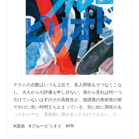
テストの点数はいつも上位で、友人関係もそつなくこな
し、大人からの評価も申し分ない。傍から見れば何一つ
欠けていないはずのその高校生が、放課後の美術室の前
でやけに長い時間立ち止まっている。別に絵に興味があ
ったわけでも、美術部に用があったわけでもない。た
だ、壁に掛けられた一枚の絵から目が離せなくなっただ
#
漫画
#
ブルーピリオド
#
PR
けだ。 この「そつなくこなせるのに、何かが足りない」
感覚こそ、『ブルーピリオド』という漫画の出発点にな