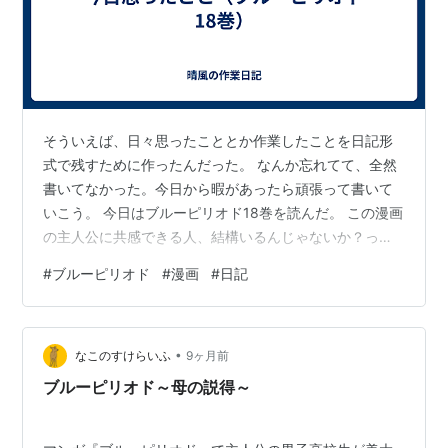
そういえば、日々思ったこととか作業したことを日記形
式で残すために作ったんだった。 なんか忘れてて、全然
書いてなかった。今日から暇があったら頑張って書いて
いこう。 今日はブルーピリオド18巻を読んだ。 この漫画
の主人公に共感できる人、結構いるんじゃないか？って
思う。結構あるある、わかる～となる気持ちの動きが、
#
ブルーピリオド
#
漫画
#
日記
行動がとても多い。自分はとても主人公に共感しやす
い。だからとても好きでずっと読んでる。 今も主人公が
躓いている問題が、ちょうど自分が日常生活で引っかか
•
ってる問題と似てて、主人公はどんな答えを出すんだろ
なこのすけらいふ
9ヶ月前
う？とすごくワクワクしながら読んでた。 特に刺さった
ブルーピリオド～母の説得～
のは主人公の恩師、佐伯先生の言葉「好きな…