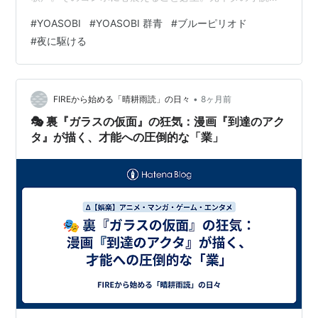
読めば、聴く、心震える、読む、心震える、聴く、、を
#
YOASOBI
#
YOASOBI 群青
#
ブルーピリオド
繰り返すはず。 というわけでYOASOBIの楽曲と原作小説
#
夜に駆ける
を紹介する。興味が湧いた作品があればぜひ読んでみ
て。 それではいってみよう！ 『夜に駆ける』の原作小説
『タナトスの誘惑(星野舞夜)』 『あの夢をなぞって』の
原作小説『夢の雫と星の花(いしき蒼太)』 『ハルジオ
•
FIREから始める「晴耕雨読」の日々
8ヶ月前
ン…
🎭 裏『ガラスの仮面』の狂気：漫画『到達のアク
タ』が描く、才能への圧倒的な「業」