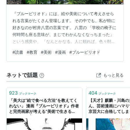
『ブルーピリオド』には、絵や美術について考えさせら
れる言葉がたくさん登場します。 その中でも、私が特に
好きなのが村井八雲の言葉です。 八雲の 「学校の椅子に
何時間も座る意味が、まじでわかんなくなっちまった」
という感覚や、 「なんとかなる。人に頼れば、色々削れ
ば。生きてはいける。でも、生きてるだけ」 という言葉
#
読書
#
教育
#
美術
#
漫画
#
ブルーピリオド
には、きれいごとだけでは語れない現実があります。 私
は学生時代、親の離婚をきっかけに貧困を経験し、高校2
年生からアルバイトを始めました。 自分で稼いだお金で
ネットで話題
もっと見る
飲食をしたり、自動車教習所に通ったりしていました。
だからこそ、村井八雲の言葉を読むと、「これ、わかる
な」と思います。 さらに八雲に…
923
404
ブックマーク
ブックマーク
「美大は“絵で食べる方法”を教えてく
【天才】麒麟・川島の
れない」 漫画『ブルーピリオド』作者
ん、芸術漫画にハマり
と完売画家が考える“美術で生きる
京芸大に合格してしま
術”（1/3） | ねとらぼ
ルーピリオドじゃん…
る」