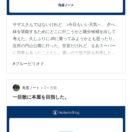
サザエさんではないけれど、♪今日もいい天気～。 夕べ、
緑を堪能するためにどこに行こうかと随分候補を出して
考えた。久しぶりにJRに乗ってみようかとも思ったり。
近所の円山公園に行った。安直だけれど、まあスーパー
に用事もあったことだし。暑いので地下鉄を利用した。
木陰で立ち尽くしてぼーっとしたり、腰かけてぼーっと
#
ブルーピリオド
したりしたので、自分のしたいことはぼーっとすること
なのだと理解した。 市内に素敵な場所はたくさんあるの
だけれど近いからお手軽ということばかりではなく円山
•
の樹木がとてもいい。離れて見ないと大きさが分からな
角度ノート
2ヶ月前
いほどの大きな木がある。原始林は昔の自然のままとは
一目散に本屋を目指した。
いえクマがこわいので個人的禁忌エリアとな…