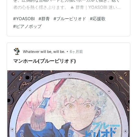
者の心を熱く揺さぶります。 🔥 群青｜YOASOBI 迷いや
不安を抱える人々の背中を押す、魂を震わせる応援歌。
#
YOASOBI
#
群青
#
ブルーピリオド
#
応援歌
📺 公式動画 公式YouTube動画はこちら👇 YOASOBI「群
#
ピアノポップ
青」Official Music Video この曲を聴いて胸が震えた方
は、 ぜひ原曲や関連作品でもその世界に浸ってみてくだ
さい。音楽や映像で、この曲の世界を手元でも楽しめま
す。 👉 原曲・関連はこちらをチェック 🎵 …
•
Whatever will be, will be.
6ヶ月前
マンホール(ブルーピリオド)