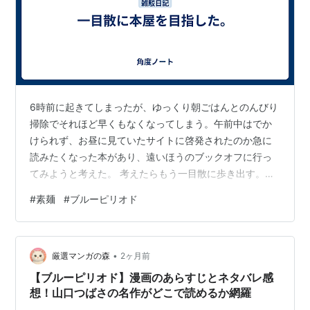
6時前に起きてしまったが、ゆっくり朝ごはんとのんびり
掃除でそれほど早くもなくなってしまう。午前中はでか
けられず、お昼に見ていたサイトに啓発されたのか急に
読みたくなった本があり、遠いほうのブックオフに行っ
てみようと考えた。 考えたらもう一目散に歩き出す。そ
の店に目指す本があるかはまた別のことだった。ややし
#
素麺
#
ブルーピリオド
ばらく歩いて漸く辿り着くと本はなかった。シリーズの1
作品もなかったので、すっきりとあきらめが付いた。
が、読みたい気持ちは変わらないので来月初めに買おう
•
と思う。まだ連載中のコミックなので、本音は完結して
厳選マンガの森
2ヶ月前
から一気に読みたいのだけれど、いつ完結するか分から
【ブルーピリオド】漫画のあらすじとネタバレ感
ない。いつか完結するにしても私が全てを読み終え…
想！山口つばさの名作がどこで読めるか網羅