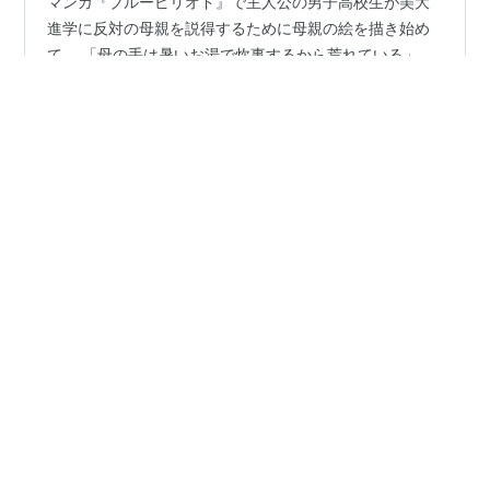
マンガ『ブルーピリオド』で主人公の男子高校生が美大
進学に反対の母親を説得するために母親の絵を描き始め
て、 「母の手は暑いお湯で炊事するから荒れている」
「思い買物の荷物で想像以上に腕が筋肉質」 「夕食メニ
ューはいつも魚と肉が一日おき」 「盛り付けの一番悪い
のを自分のにしている」 と母親がどれだけ家族のために
#
ブルーピリオド
#
美大受験
尽くしているかに気づくシーンがあります。 このエピソ
ードは絵は対象をただ白い紙に写すということではな
い、 絵を描くということは、対象をどれだけ見つめてそ
•
のものの本質を探ることなのだということを読者にも伝
なこのすけらいふ
10ヶ月前