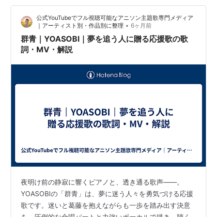
っている。勉強も要領も人並み以上にできる人間ほど、
公式YouTubeでフル視聴可能なアニソン主題歌専門メディア
実は自分が何に本気になれるのか分からないまま日々を
•
｜アーティスト別・作品別に整理
6ヶ月前
過ごしていたりする。失敗して傷つくくらいなら最初か
群青｜YOASOBI｜夢を追う人に贈る応援歌の歌
ら本気を出さない方が楽だという処世術を、無意識の
詞・MV・解説
う…
夜明け前の静寂に響くピアノと、透き通る歌声——。
YOASOBIの「群青」は、夢に迷う人々を勇気づける応援
歌です。迷いと葛藤を抱えながらも一歩を踏み出す決意
を、圧倒的な合唱パートと力強いボーカルで描き、聴く