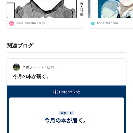
nlab.itmedia.co.jp
togetter.com
関連ブログ
•
角度ノート
4日前
今月の本が届く。