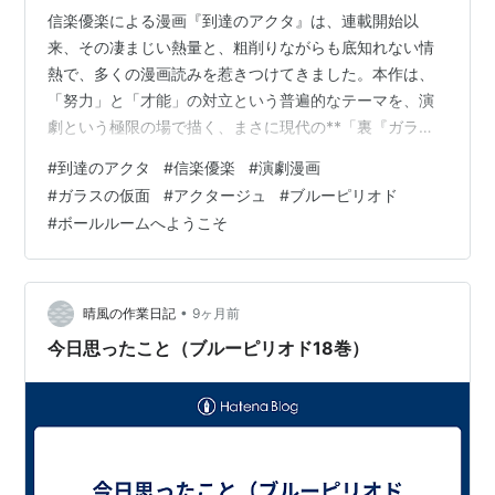
信楽優楽による漫画『到達のアクタ』は、連載開始以
来、その凄まじい熱量と、粗削りながらも底知れない情
熱で、多くの漫画読みを惹きつけてきました。本作は、
「努力」と「才能」の対立という普遍的なテーマを、演
劇という極限の場で描く、まさに現代の**「裏『ガラス
の仮面』」**と呼ぶべき話題作です。 その最大の魅力
#
到達のアクタ
#
信楽優楽
#
演劇漫画
と、読者が指摘する賛否両論のポイントを徹底解説しま
#
ガラスの仮面
#
アクタージュ
#
ブルーピリオド
す。 I. 🌟 最高の素材とコンセプト：狂気的な魅力 『到達
#
ボールルームへようこそ
のアクタ』が読者を引きつけるのは、その尖ったテーマ
設定にあります。 1. 姫川亜弓の視点で描く「才能の地
獄」 本作の主人公、天津アリサは、名女優の娘として最
高の環境と技術を持ちながら、演技…
•
晴風の作業日記
9ヶ月前
今日思ったこと（ブルーピリオド18巻）