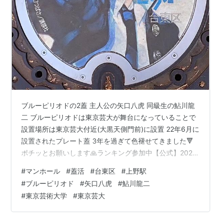
ブルーピリオドの2蓋 主人公の矢口八虎 同級生の鮎川龍
二 ブルーピリオドは東京芸大が舞台になっていることで
設置場所は東京芸大付近(大黒天側門前)に設置 22年6月に
設置されたプレート蓋 3年を過ぎて色褪せてきました🔻
ポチッとお願いします🙏ランキング参加中【公式】2025
年開設ブログランキング参加中gooからきましたランキン
#
マンホール
#
蓋活
#
台東区
#
上野駅
グ参加中はてブロ みんな初めは超初心者ですよ！支えあ
#
ブルーピリオド
#
矢口八虎
#
鮎川龍二
おう会＾＾（長いw）ランキング参加中旅行記ランキング
#
東京芸術大学
#
東京芸大
参加中マンホールランキング参加中マンホールカード収
集ランキング参加中東京ランキング参加中漫画＆アニメ