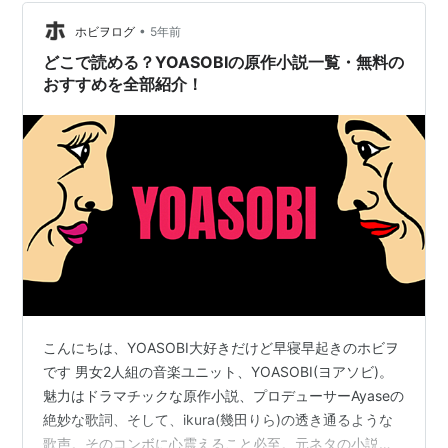
話
•
ホビヲログ
5年前
どこで読める？YOASOBIの原作小説一覧・無料の
おすすめを全部紹介！
こんにちは、YOASOBI大好きだけど早寝早起きのホビヲ
です 男女2人組の音楽ユニット、YOASOBI(ヨアソビ)。
魅力はドラマチックな原作小説、プロデューサーAyaseの
絶妙な歌詞、そして、ikura(幾田りら)の透き通るような
歌声。そのコンボに心震えること必至。元ネタの小説を