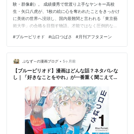
験・群像劇）。 成績優秀で世渡り上手なヤンキー高校
生・矢口八虎が、1枚の絵に心を奪われたことをきっかけ
に美術の世界へ没頭し、国内最難関と言われる「東京藝
術大学」の合格を目指す物語。才能ではなく圧倒的な努
力と戦略で壁を乗り越えていく、スポ根漫画さながらの
#
ブルーピリオド
#
山口つばさ
#
月刊アフタヌーン
熱い情熱が注がれた美術青春ストーリーです。
•
ぷなず～の漫画ブログ
5ヶ月前
【ブルーピリオド】漫画はどんな話？ネタバレな
し｜「好きなことをやれ」が一番重く聞こえてく
る青春漫画