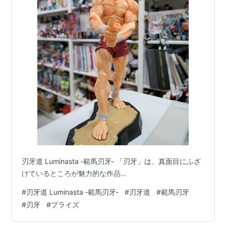
刃牙道 Luminasta ‐範馬刃牙‐ 「刃牙」は、真面目にふざ
けているところが魅力的な作品…
#
刃牙道 Luminasta ‐範馬刃牙‐
#
刃牙道
#
範馬刃牙
#
刃牙
#
プライズ