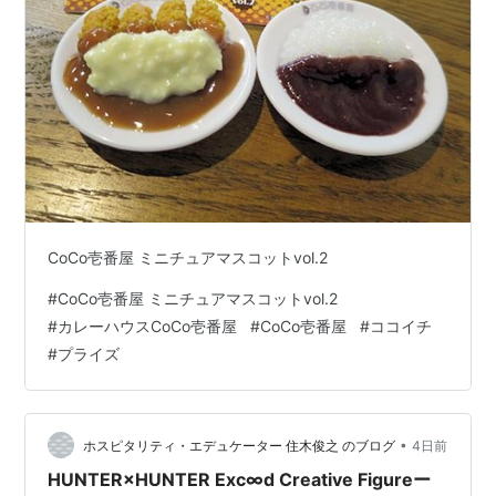
CoCo壱番屋 ミニチュアマスコットvol.2
#
CoCo壱番屋 ミニチュアマスコットvol.2
#
カレーハウスCoCo壱番屋
#
CoCo壱番屋
#
ココイチ
#
プライズ
•
ホスピタリティ・エデュケーター 住木俊之 のブログ
4日前
HUNTER×HUNTER Exc∞d Creative Figureー