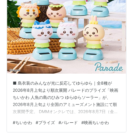
■ 島衣装のみんなが光に反応してゆらゆら｜全8種が
2026年8月上旬より順次展開 パレードのプライズ「映画
ちいかわ 人魚の島のひみつ ゆらゆらソーラー」が、
2026年8月上旬より全国のアミューズメント施設にて順
次展開予定。 DMMオンクレでは、2026年8月7日（金）
の入荷が予定されています。 この記事では、ラインナッ
#
ちいかわ
#
プライズ
#
パレード
#
映画ちいかわ
プの詳細と入手方法についてまとめています。 ◆ あわせ
て読みたい 【2026年8月中旬】映画ちいかわ 人魚の島の