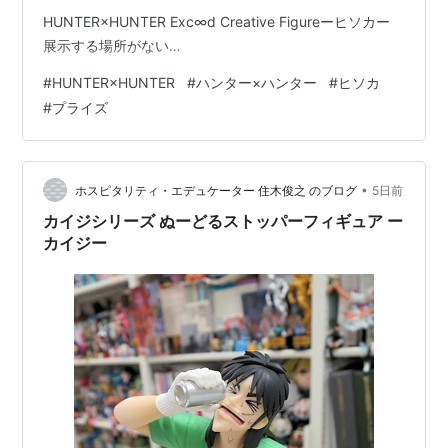
HUNTER×HUNTER Exc∞d Creative Figureーヒソカー
展示する場所がない…
#
HUNTER×HUNTER
#
ハンター×ハンター
#
ヒソカ
#
プライズ
•
ホスピタリティ・エデュケーター 住木俊之 のブログ
5日前
カイジシリーズ ぬーどるストッパーフィギュア ー
カイジー