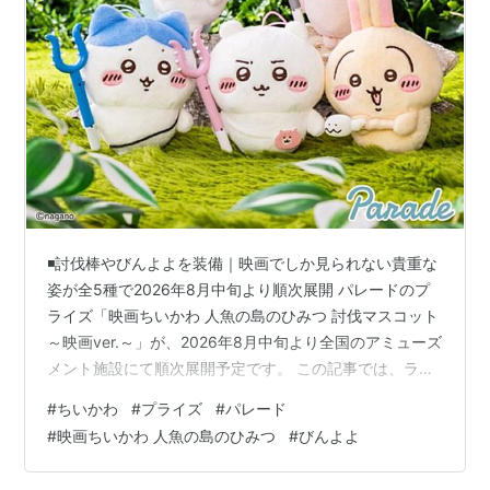
◾️討伐棒やびんよよを装備｜映画でしか見られない貴重な
姿が全5種で2026年8月中旬より順次展開 パレードのプ
ライズ「映画ちいかわ 人魚の島のひみつ 討伐マスコット
～映画ver.～」が、2026年8月中旬より全国のアミューズ
メント施設にて順次展開予定です。 この記事では、ライ
ンナップの詳細と入手方法についてまとめています。 ◆
#
ちいかわ
#
プライズ
#
パレード
あわせて読みたい 【2026年8月上旬】映画ちいかわ 人魚
#
映画ちいかわ 人魚の島のひみつ
#
びんよよ
の島のひみつ プライズ「ゆらゆらソーラー」全8種｜島
衣装のみんなが光に反応してゆらゆら 【8/8配布開始】