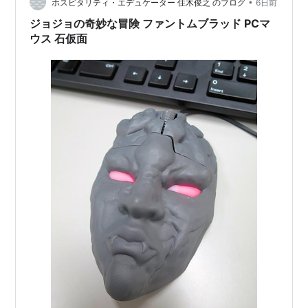
•
ホスピタリティ・エデュケーター 住木俊之 のブログ
6日前
ジョジョの奇妙な冒険 ファントムブラッド PCマ
ウス 石仮面