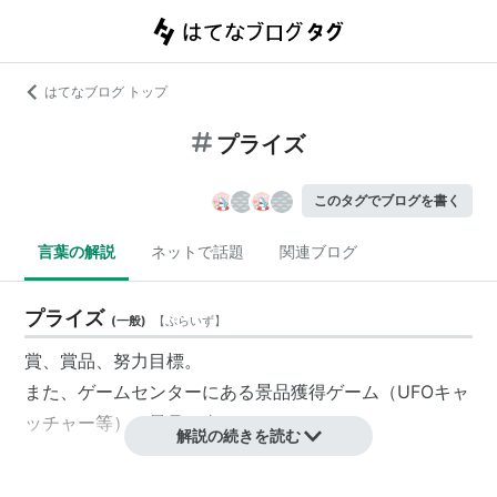
はてなブログ トップ
プライズ
このタグでブログを書く
言葉の解説
ネットで話題
関連ブログ
プライズ
(
一般
)
【
ぷらいず
】
賞、賞品、努力目標。
また、ゲームセンターにある景品獲得ゲーム（UFOキャ
ッチャー等）の景品の事。
解説の続きを読む