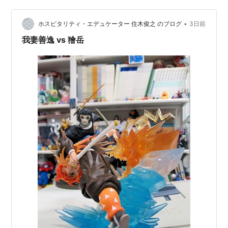
ひみつ プライズ「討伐マスコット～映画ver.～」全5種｜
•
討伐棒とびんよよを装備していざ森の中へ 【9月上旬発
ホスピタリティ・エデュケーター 住木俊之 のブログ
3日前
売】映画ちいかわ×サントリー「ちいかわボトル」全24
我妻善逸 vs 獪岳
種一覧…