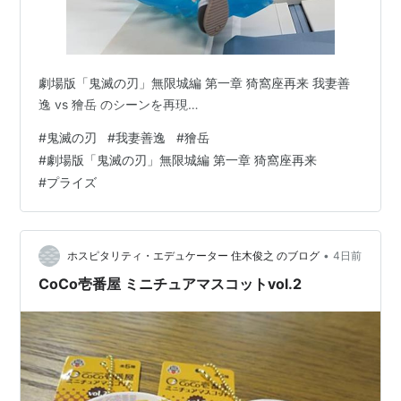
劇場版「鬼滅の刃」無限城編 第一章 猗窩座再来 我妻善
逸 vs 獪岳 のシーンを再現…
#
鬼滅の刃
#
我妻善逸
#
獪岳
#
劇場版「鬼滅の刃」無限城編 第一章 猗窩座再来
#
プライズ
•
ホスピタリティ・エデュケーター 住木俊之 のブログ
4日前
CoCo壱番屋 ミニチュアマスコットvol.2