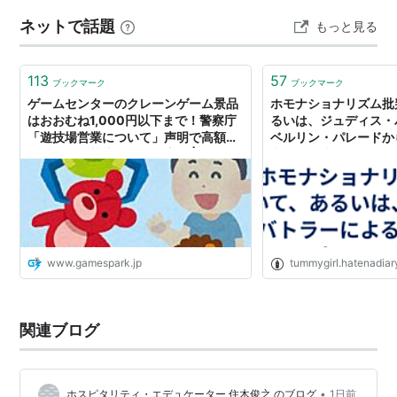
「映画ちいかわ 人魚の島のひみつ」今度の入場者特典は
ネットで話題
もっと見る
ボンボンドロップシール！第2弾特典のもらい方・注意点
ま…
113
57
ブックマーク
ブックマーク
ゲームセンターのクレーンゲーム景品
ホモナショナリズム批
はおおむね1,000円以下まで！警察庁
るいは、ジュディス・
「遊技場営業について」声明で高額プ
ベルリン・パレードか
ライズ提供禁止を改めて告知 |
賞拒否関連メモ - Fem
Game*Spark - 国内・海外ゲーム情報
サイト
www.gamespark.jp
tummygirl.hatenadiar
関連ブログ
•
ホスピタリティ・エデュケーター 住木俊之 のブログ
1日前