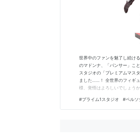
世界中のファンを魅了し続ける
のマドンナ、「パンサー」こと
スタジオの「プレミアムマスタ
ました……！ 全世界のフィギ
様、覚悟はよろしいでしょう
ーフィギュア」の枠を完全に
#
プライム1スタジオ
#
ペルソ
感、生命すら感じさせる肉体
な質感表現――。まさに“美少