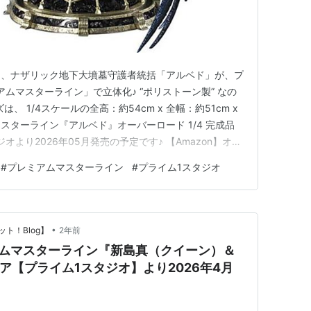
り、ナザリック地下大墳墓守護者統括「アルベド」が、プ
ムマスターライン」で立体化♪ “ポリストーン製” なの
 1/4スケールの全高：約54cm x 全幅：約51cm x
マスターライン『アルベド』オーバーロード 1/4 完成品
より2026年05月発売の予定です♪ 【Amazon】オー
完成品フィギュア【ファット・カンパニー】 【あみあみ】
#
プレミアムマスターライン
#
プライム1スタジオ
トスVer.』1/7 フィギュア【DMM Fac…
•
ト！Blog】
2年前
アムマスターライン『新島真（クイーン）＆
ュア【プライム1スタジオ】より2026年4月