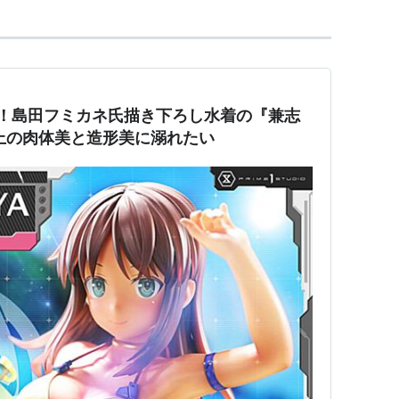
臨！島田フミカネ氏描き下ろし水着の『兼志
上の肉体美と造形美に溺れたい