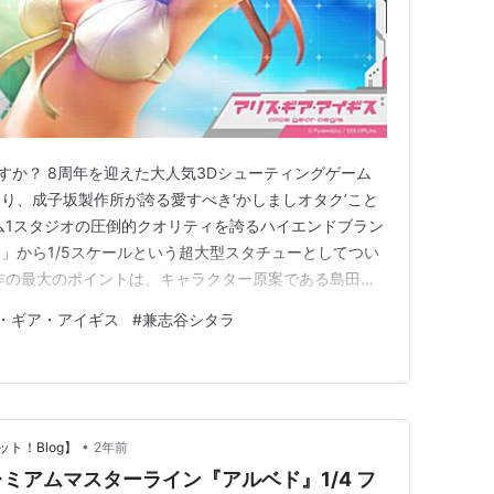
すか？ 8周年を迎えた大人気3Dシューティングゲーム
り、成子坂製作所が誇る愛すべき‘かしましオタク’こと
ム1スタジオの圧倒的クオリティを誇るハイエンドブラン
」から1/5スケールという超大型スタチューとしてつい
作の最大のポイントは、キャラクター原案である島田フ
ためだけに特別に描き下ろした新作水着デザインを完全再
・ギア・アイギス
#
兼志谷シタラ
ードの陽光を感じさせる開放的なシチュエーションの中、
防備で可憐なシタラ…
•
ト！Blog】
2年前
ミアムマスターライン『アルベド』1/4 フ