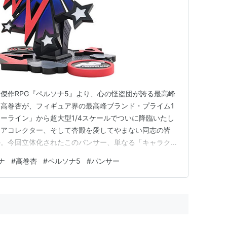
傑作RPG『ペルソナ5』より、心の怪盗団が誇る最高峰
高巻杏が、フィギュア界の最高峰ブランド・プライム1
ーライン」から超大型1/4スケールでついに降臨いたし
ュアコレクター、そして杏殿を愛してやまない同志の皆
か。今回立体化されたこのパンサー、単なる「キャラクタ
超越しています。息をのむような迫力の圧倒的スケール
ナ
#
高巻杏
#
ペルソナ5
#
パンサー
美の造形、そして触れることすら躊躇われるほどの艶やか
女フィギュアの極致”と呼…