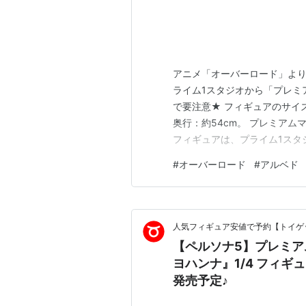
アニメ「オーバーロード」よ
ライム1スタジオから「プレミア
で要注意★ フィギュアのサイズは、
奥行：約54cm。 プレミアム
フィギュアは、プライム1スタジオ
バーロード『アルベド』1/7 
#
オーバーロード
#
アルベド
『アルベド ヘルメス・トリスメギス
人気フィギュア安値で予約【トイゲッ
【ペルソナ5】プレミ
ヨハンナ』1/4 フィギ
発売予定♪