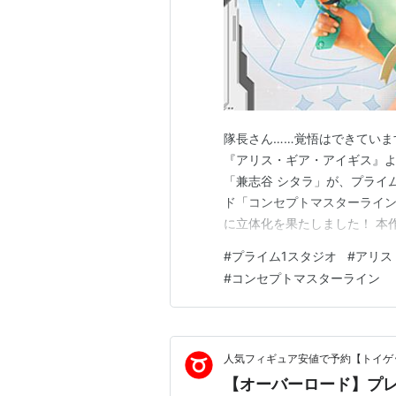
隊長さん……覚悟はできていま
『アリス・ギア・アイギス』よ
「兼志谷 シタラ」が、プライ
ド「コンセプトマスターライン
に立体化を果たしました！ 本
ミカネ氏がこのスタチューの
#
プライム1スタジオ
#
アリス
現している点です。南国シャ
#
コンセプトマスターライン
重装ギアをパージして魅せる無
人気フィギュア安値で予約【トイゲッ
【オーバーロード】プレ