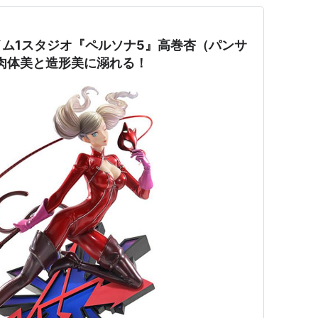
ム1スタジオ『ペルソナ5』高巻杏（パンサ
肉体美と造形美に溺れる！