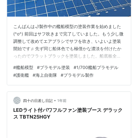
こんばんは🌙製作中の艦船模型の塗装作業を始めました
(^o^) 前回はサフ吹きまで完了していました。もう少し微
調整して改めてエアブラシでサフを吹き、いよいよ塗装
開始です♫ 先ず同じ船体色でも極僅かな濃淡を付けたか
ったのでフラットブラックを塗装しました。船底板全体
も同時に行っています。ついでにヘリコプター格納庫内
#
艦船模型
#
プラモデル塗装
#
1/700艦船プラモデル
と中央VLSもフラットブラックを塗装してみました。そ
#
護衛艦
#
海上自衛隊
#
プラモデル製作
して喫水線部分をマスキングしまして…船体側面をクレ
オスのC607 灰色2704(N5)に若干(どの位かは忘れ
た)GX1 クールホワイトを混ぜたもので塗装しました。 今
日の塗装作業はここで時間切れとなってしまいました
•
四十の日差し日記
1年前
(^^;;喫水線部のマス…
LEDライト付パワフルファン塗装ブース デラック
ス TBTN25HGY