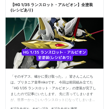
ーキュリー 2…
【HG 1/35 ランスロット・アルビオン】全塗装
(レシピあり)
「そのギアス、確かに受け取った。」 皆さんこんにち
は。ブリタニア皇帝nikoです。 今回は前回組み立てた
「HG 1/35 ランスロット・アルビオン」の塗装が完了し
ましたので記事にいたします。 先に言ってしまいます
が、世界一かっこいいランスロットになってしまいまし
た...。(言い過ぎてしまいました) 少しだけチラ見せいた
#
プラモデル
#
ガンプラ
#
プラモデル塗装