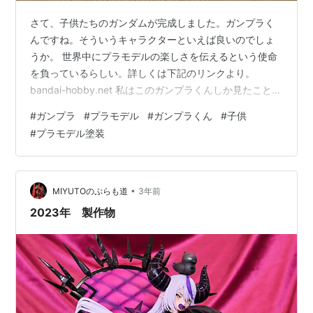
さて、子供たちのガンダムが完成しました。ガンプラく
んですね。そういうキャラクターといえば良いのでしょ
うか。 世界中にプラモデルの楽しさを伝えるという使命
を負っているらしい。詳しくは下記のリンクより。
bandai-hobby.net 私はこのガンプラくんしか見たことが
ありませんが、サイトを見る感じではザクやら数種類の
#
ガンプラ
#
プラモデル
#
ガンプラくん
#
子供
仲間がいるそうです。楽しそう！ 基本的には限定販売な
#
プラモデル塗装
のかな？ 本当に見たことがないぞ。 ガンプラくん ラン
ナーVer. ガンプラくん ということで、今回は長男と長女
が自分たちで仕上げました。ガンプラくんです。 それが
こちら！ ドーン！ なかなか前衛的な塗装を施されたガン
•
MIYUTOのぷらも道
3年前
プラくん。口…
2023年 製作物