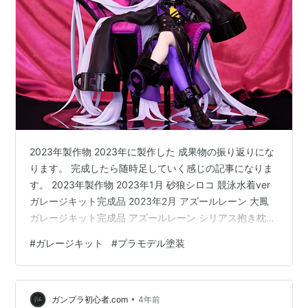
2023年製作物 2023年に製作した 成果物の振り返りにな
ります。 完成したら随時足していく感じの記事になりま
す。 2023年製作物 2023年1月 砂狼シロコ 競泳水着ver
ガレージキット完成品 2023年2月 アズールレーン 大鳳
ガレージキット完成品 アズールレーン シリアス抱き枕
ver ガレージキット完成品 2023年3月 アズールレーン バ
#
ガレージキット
#
プラモデル塗装
ニーリノ ガレージキット完成品 2023年4月 Ｌａｐｌｕ
ｓＤａｒｋｎｅｓｓ ガレージキット完成品 2023年5月
アズールレーン チェシャー ガレージキット完成品 ＦＭ
•
ＧＵＮＤ－ＡＲＭ ＡＥＲＩＡＬ 2023年6月 セーラーマ
ガンプラ初心者.com
4年前