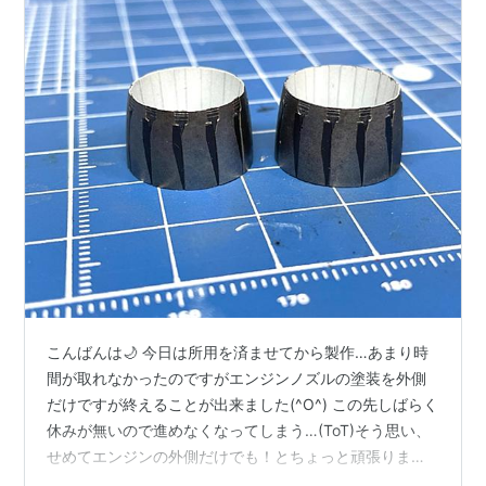
こんばんは🌙 今日は所用を済ませてから製作…あまり時
間が取れなかったのですがエンジンノズルの塗装を外側
だけですが終えることが出来ました(^O^) この先しばらく
休みが無いので進めなくなってしまう…(ToT)そう思い、
せめてエンジンの外側だけでも！とちょっと頑張りまし
た。 F-14Aのノズルと違って綺麗な形状のノズルです。