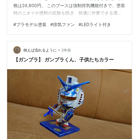
格は24,800円。 このブースは強制排気機能付きで、塗装
時のニオイや塗料の拡散を防ぎ、快適に作業できる環境
を提供します。 主な特徴 ✅ 強制排気機能で室内をクリー
#
プラモデル塗装
#
排気ファン
#
LEDライト付き
ンに 本体から伸びる長いホースが塗料のニオイを吸い取
り、室外へ排出。 周囲にカバー付きで、塗料の飛散を最
小限に抑える。 ✅ 明るいLEDライト搭載で作業効率UP
•
トップ・サイド・底面にLEDライトチューブを設置（合
例えば流れるように
2年前
計2,340lmの高輝度）。 細かい作業をサポートし、影
【ガンプラ】 ガンプラくん、子供たちカラー
に…