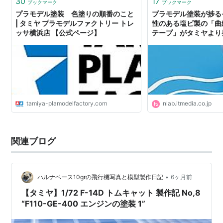
30
17
ブックマーク
ブックマーク
プラモデル塗装 色塗りの順番のこと
プラモデル塗装が捗る
| タミヤ プラモデルファクトリー トレ
性のある塩ビ製の「曲
ッサ横浜店 【公式ページ】
テープ」がタミヤより発
tamiya-plamodelfactory.com
nlab.itmedia.co.jp
関連ブログ
•
ハルナベース10grの飛行機写真と模型製作日記
6ヶ月前
【タミヤ】1/72 F-14D トムキャット 製作記 No,8
“F110-GE-400 エンジンの塗装 1”