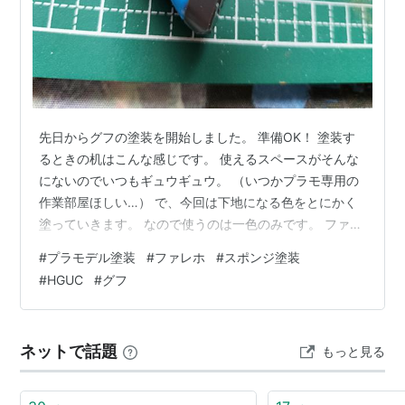
先日からグフの塗装を開始しました。 準備OK！ 塗装す
るときの机はこんな感じです。 使えるスペースがそんな
にないのでいつもギュウギュウ。 （いつかプラモ専用の
作業部屋ほしい…） で、今回は下地になる色をとにかく
塗っていきます。 なので使うのは一色のみです。 ファレ
ホの黒 塗料はファレホのモデルカラー、ブラックを使い
#
プラモデル塗装
#
ファレホ
#
スポンジ塗装
ます。 ほんとうはサーフェイサー的な存在のプライマー
#
HGUC
#
グフ
を使いたかったんですが、 こないだネット注文した時
に、うっかり買うのを忘れてしまいました💦 仕方ないの
で、今回はいつも通りの方法で塗っていきます(^^; 使う
ネットで話題
もっと見る
スポンジは、前に塗装道具紹介の記事でもご紹介した、
100均の化粧用スポンジ…