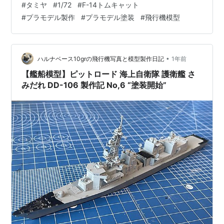
#
タミヤ
#
1/72
#
F-14トムキャット
F-16や航空自衛隊のF-2なども長さの短い版(と言うかF-
#
プラモデル製作
#
プラモデル塗装
#
飛行機模型
14のが延長型)を装備してます。好きな形状のノズルなの
で塗装も少々拘ってみました(^O^) 先ずブラックを塗装し
ました。そのあと均一になるようにクレオスさんの
SM206 スーパークロームシルバー2を塗装しています。
•
ハルナベース10grの飛行機写真と模型製作日記
1年前
そ…
【艦船模型】ピットロード 海上自衛隊 護衛艦 さ
みだれ DD-106 製作記 No,6 “塗装開始”