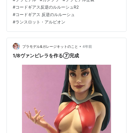
します。 どうですか...。かっこよくないですか...。 この
#
コードギアス反逆のルルーシュR2
記事は作業工程、レシピなどを解説していきます。 前回
#
コードギアス 反逆のルルーシュ
の記事で素組みのレビューをしていますのでそちらを見
#
ランスロット・アルビオン
てからこの記事をご覧いただけると幸いです。
ganpurasyosinsya.com 今回は結構頑張ってみました。
…
•
プラモデル&ガレージキットのこと
4年前
1/8ヴァンピレラを作る⑦完成