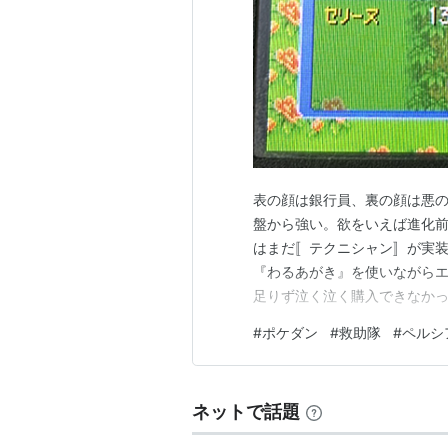
タイプ
ノーマル
特性
じゅうなん
テ
通常特性
きんちょうかん
隠れ特性
高さ
1.0m
重さ
32.0kg
アローラのすがた
表の顔は銀行員、裏の顔は悪の秘
盤から強い。欲をいえば進化
タイプ
あく
はまだ〚テクニシャン〛が実
『わるあがき』を使いながらエ
特性
ファーコート
テク
通常特性
足りず泣く泣く購入できなか
高さ
1.1m
18F〜44F 技が連結できな
#
ポケダン
#
救助隊
#
ペルシ
毒を解除する小技が使えない
重さ
33.0kg
り』、更にはみとおしメガネと
進化の系譜
ネットで話題
ニャース
ペルシアン
-Lv.28->