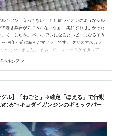
ペルシアン、立ってない！！！ 雌ライオンのようなシル
ぽの巻き具合が気に入らないなぁ。 黒にすればよかった
ついてましたが。 ペルシアンになるとルビーになるそう
た～ 何年か前に編んだマフラーです。 クリスマスカラー
なっちゃいました。 まぁ、ジェラトーニがイタリア出
#
ペルシアン
ングル】「ねごと」→確定「ほえる」で行動
ねむる"+キョダイガンジンのギミックパー