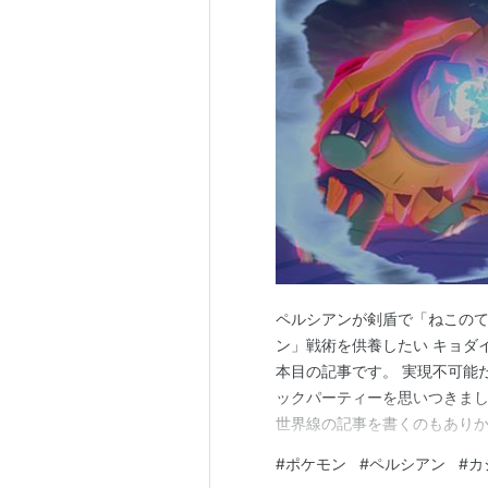
ペルシアンが剣盾で「ねこの
ン」戦術を供養したい キョダイ
本目の記事です。 実現不可能
ックパーティーを思いつきまし
世界線の記事を書くのもありか
世界戦の剣盾。 シングルバト
#
ポケモン
#
ペルシアン
#
カ
ルのとおり、"猫の手眠る"を