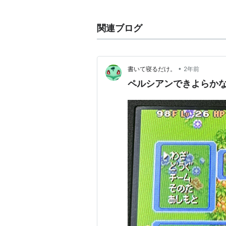
初代からいる元祖猫ポケモン。
アローラではタイプや通常特性が異
関連ブログ
クトに残りやすい。
その影響でなぜか“ナビルー”が引
•
書いて寝るだけ。
2年前
データ
ペルシアンできよらか
図鑑番号
全国図鑑
No.053
ジョウト図鑑
No.139
HGSS
分類
シャムネコポケ
タマゴグループ
りくじょう
通常