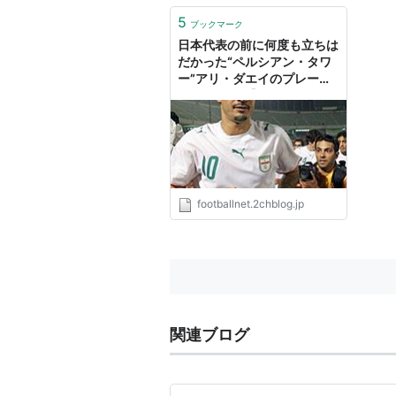
5
ブックマーク
日本代表の前に何度も立ちは
だかった“ペルシアン・タワ
ー”アリ・ダエイのプレー集 :
footballnet【サッカーまと
め】
footballnet.2chblog.jp
関連ブログ