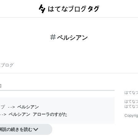
ペルシアン
連ブログ
】
はてな
はてな
はてな
イプ
 --> 
ペルシアン
--> 
ペルシアン アローラのすがた
Copyrig
解説の続きを読む
登場するポケモンの一種。