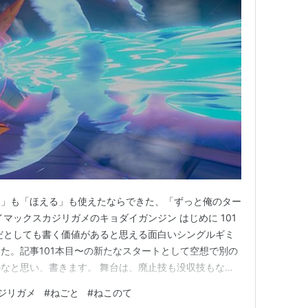
て」も「ほえる」も使えたならできた、「ずっと俺のター
マックスカジリガメのキョダイガンジン はじめに 101
だとしても書く価値があると思える面白いシングルギミ
た。記事101本目〜の新たなスタートとして空想で別の
なと思い、書きます。 舞台は、廃止技も没収技もない
ルの猫の手を利用するギミックパーティーです。タイト
ジリガメ
#
ねごと
#
ねこのて
介した、「寝言」からの確定「吠える」で相手の行動をス