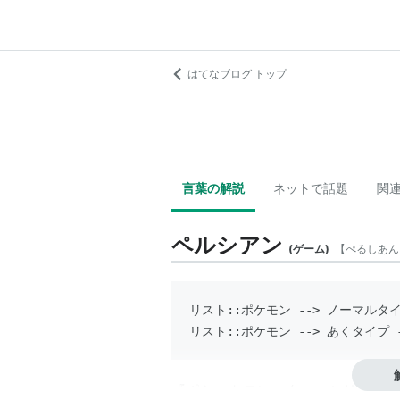
はてなブログ トップ
言葉の解説
ネットで話題
関
ペルシアン
(
ゲーム
)
【
ぺるしあん
リスト::ポケモン
 --> 
ノーマルタ
リスト::ポケモン
 --> 
あくタイプ
 
『ポケットモンスター』シリーズに