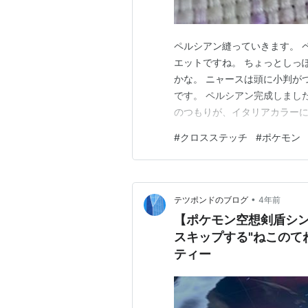
ペルシアン縫っていきます。 
エットですね。 ちょっとしっ
かな。 ニャースは頭に小判が
です。 ペルシアン完成しまし
のつもりが、イタリアカラーに
身だから.... いいかな....
#
クロスステッチ
#
ポケモン
•
テツポンドのブログ
4年前
【ポケモン空想剣盾シ
スキップする"ねこのて
ティー