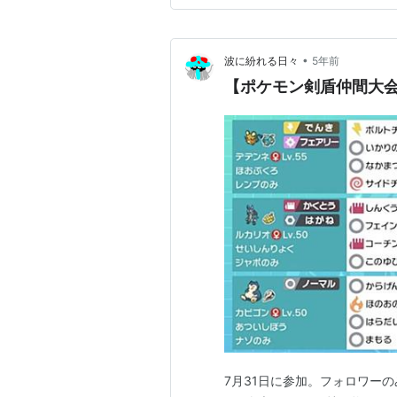
キップするという戦術を、キョ
•
波に紛れる日々
5年前
【ポケモン剣盾仲間大
7月31日に参加。フォロワー