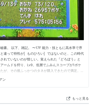
クニシャン
書。 以下、雑記。 〜17F 能力・技ともに高水準で序
前と違って特性が〚ものひろい〛ではないのと、この時代
装されていないのが惜しい。覚えられた『どろぼう』と
アームドを狩り、Lv9。低層でふみんスコープが1ポケ
ニシャン
ったが、その後ふっかつのタネが購入できたので満足。
かったため、若干物臭かった。〚じゅうなん〛は便利だが、
アン
のが地味に痛い。ただ、『あなをほる』や『やつあた
着実に物資を強化で…
もっと見る