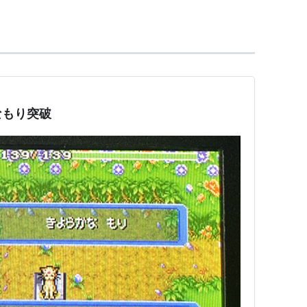
なる以外にも、顔が丸型に変化したところがインパ
き合いに出されることが多くなっている。
なもり突破
モン