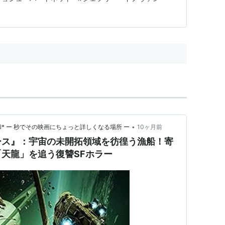
）＜TV＞ ゲスト出演
／明日に別れの接吻を
（2000）＜TVM＞ 出演
（シーズン9）（1998-1999）＜TV＞ ゲスト出演
 出演
プライド
（1995）＜TVM＞ 出演
•
* ー 秒でその映画にちょっと詳しくなる場所 ー
10ヶ月前
ース』：宇宙の未開拓領域を彷徨う漁船！寄
（シーズン4）（1993-1994）＜TV＞ ゲスト出演
天龍」を追う復讐SFホラー