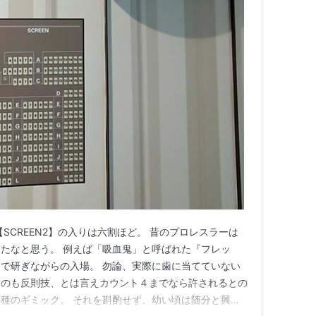
SCREEN2】の入りは六割ほど。 昔のプロレスラーは
たなと思う。 例えば「吸血鬼」と呼ばれた『フレッ
で研ぎながらの入場。 勿論、実際に歯に当てていない
ものも反則技、とは言えカウント４までなら許されるとの
種のギミック。 それを斟酌せず、幼い頃は随分と興奮