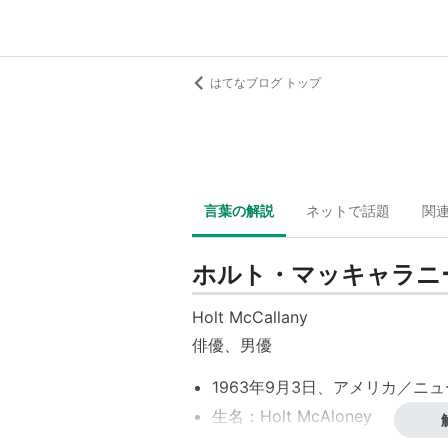
はてなブログ トップ
言葉の解説
ネットで話題
関
ホルト・マッキャラニ
Holt McCallany
俳優、男優
1963年9月3日、アメリカ／ニ
生名：Holt McAloney
身長：185 cm