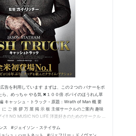
逆襲
（シーズン3）（2009-2010）＜TV＞ ゲスト出
9）＜TV＞ ゲスト出演
09）＜TV＞ ゲスト出演
 出演
インテント
（シーズン7）（2007-2008）＜TV＞ ゲス
2）（2007）＜TV＞ ゲスト出演
デュボア
（2006-2007）＜TV＞ ゲスト出演
広告を利用しています まずは、この２つの バナーをポ
動分析課
（2006-2007）＜TV＞ ゲスト出演
たら、めっちゃ やる気 ✖１００倍 ポパイのほうれん草
ントダウン
（2006）＜未＞ 出演
 編 キャッシュ・トラック - 原題：Wrath of Man 概 要
（シーズン7）（2005-2006）＜TV＞ ゲスト出演
 に ご 挨 拶 万 屋 掲 示 板 主催サークルのご案内 趣味
! NO MUSIC NO LIFE 洋楽好きのためのサークル 関
5）＜TV＞ ゲスト出演
ォロー・アクセスアップにエールをろう ❢ 2007年にブ
4）＜未＞ 出演
ンス
#
ジェイソン・ステイサム
ログサークル…
4）＜TV＞ ゲスト出演
ジョシュ・ハートネット
#
ジェフリー・ドノヴァン