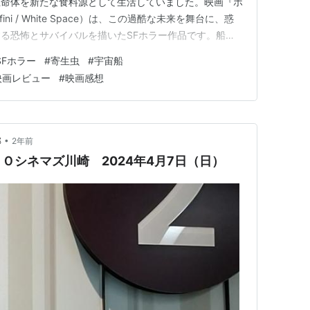
生命体を新たな食料源として生活していました。映画『ホ
ni / White Space）は、この過酷な未来を舞台に、惑
る恐怖とサバイバルを描いたSFホラー作品です。船長
キャラニー）は、謎の空間≪ホワイトスペース≫に生息
SFホラー
#
寄生虫
#
宇宙船
ン“天龍”に父親を殺された過去を持ち、復讐と大金を求
映画レビュー
#
映画感想
し…
•
部
2年前
Ｏシネマズ川崎 2024年4月7日（日）