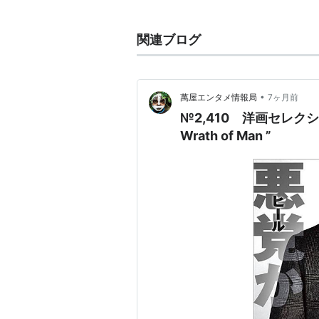
主な作品
関連ブログ
マインドハンター
（シーズン1）（
ブラッド・スローン
（2017） 
•
萬屋エンタメ情報局
7ヶ月前
モンスタートラック
（2016）＜
№2,410 洋画セレク
ジャック・リーチャー NEVER GO
Wrath of Man ”
ハドソン川の奇跡
（2016） 出演
パーフェクト・ガイ
（2015） 
ラン・オールナイト
（2015） 
ブラックハット
（2015） 出演
ゴールデン・ボーイ 若きNY市
ハイジャッキング
（2012）＜未
バレット
（2012） 出演
L.A. ギャング ストーリー
（201
LAW & ORDER： 性犯罪特捜班