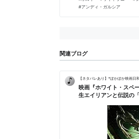
#
アンディ・ガルシア
CSI：マイアミ
（2002-2003
ビロウ
（2002） 出演
キス・トゥモロー・グッドバイ
ザ・ダイバー
（2000） 出演
スリー・キングス
（1999） 出演
LAW & ORDER ロー＆オーダー
関連ブログ
悪魔の依頼人
（1997）＜TVM＞
マイク・タイソン／傷だらけの
ジェイド
（1995）＜未＞ 出演
【ネタバレあり】*ぽかぽか映画日和
映画『ホワイト・スペ
LAW & ORDER ロー＆オーダー
生エイリアンと伝説の「