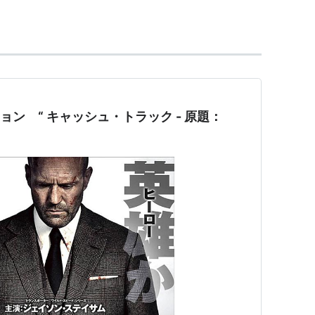
2017）＜TV＞ 出演
出演
未＞ 出演
ション “ キャッシュ・トラック - 原題：
 BACK
（2016） 出演
出演
出演
警本部長
（2013）＜TV＞ 出演
＞ 出演
2） 出演
（シーズン13）（2011-2012）＜TV＞ ゲスト出演