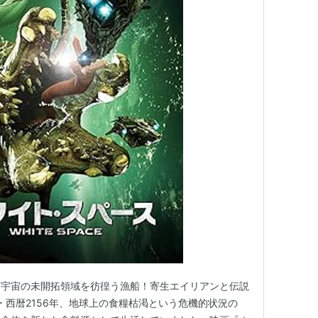
：宇宙の未開拓領域を彷徨う漁船！寄生エイリアンと伝説
 西暦2156年、地球上の食糧枯渇という危機的状況の