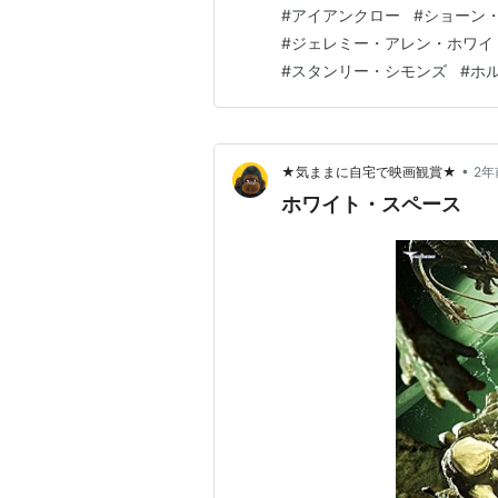
したもの。 また、技の名前と
#
アイアンクロー
#
ショーン
ビンソン』なら「人間風車（
#
ジェレミー・アレン・ホワイ
ルチノ』なら「人間発電所」で
#
スタンリー・シモンズ
#
ホ
•
★気ままに自宅で映画観賞★
2年
ホワイト・スペース