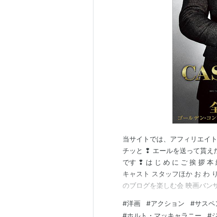
ルーザーズ
（2010）＜未＞ 出演
バーン・ノーティス 元スパイの
演
メンタル：癒しのカルテ
（200
CSI：9 科学捜査班
（2008-20
バンテージ・ポイント
（2008）
LAW & ORDER クリミナル・
ト出演
HEROES／ヒーローズ
（シーズン
ミディアム3 霊能者アリソン・
当サイトでは、アフィリエイト
クリミナル・マインド2 FBI行
チッと ❢ エールを送って貰え
アルファ・ドッグ 破滅へのカウ
です ❢ は じ め に ご 挨 拶 本
LAW & ORDER： 性犯罪特捜班
キャスト スタッフほか お わ り
のブログを楽しむ会 映画バンザイ!
CSI：マイアミ3
（2004-200
西サークル ビバ！海外生活 フ
ファイティング×ガール
（200
#
洋画
#
アクション
#
サスペ
ログを創めた人のサークル ブ
CSI：マイアミ2
（2003-200
#
ホルト・マッキャラニー
#