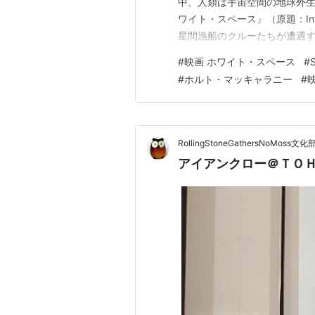
中、人類は宇宙空間の地球外
ワイト・スペース』（原題：Infi
星間漁船のクルーたちが遭遇す
のリチャード（ホルト・マッ
#
映画 ホワイト・スペース
#
する伝説のドラゴン型エイリア
#
ホルト・マッキャラニー
#
めて天龍捕獲に挑みます。しか
RollingStoneGathersNoMoss文化
アイアンクロー＠ＴＯＨ