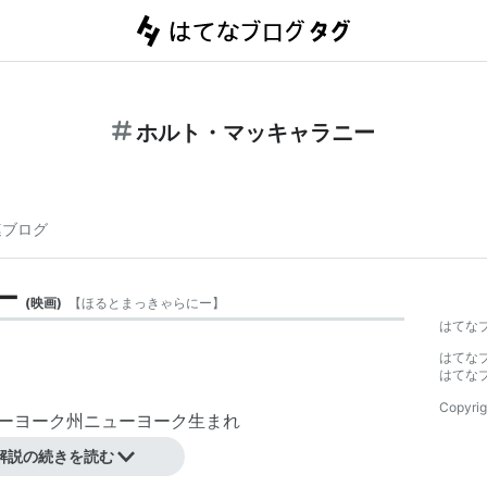
ホルト・マッキャラニー
連ブログ
ー
(
映画
)
【
ほるとまっきゃらにー
】
はてな
はてな
はてな
Copyrig
ューヨーク州ニューヨーク生まれ
解説の続きを読む