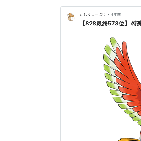
•
たしりょーぽけ
4年前
【S28最終578位】 