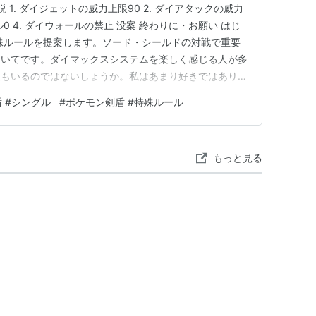
 1. ダイジェットの威力上限90 2. ダイアタックの威力
ル0 4. ダイウォールの禁止 没案 終わりに・お願い はじ
殊ルールを提案します。ソード・シールドの対戦で重要
ついてです。ダイマックスシステムを楽しく感じる人が多
人もいるのではないしょうか。私はあまり好きではありま
、非ダイマックスのポケモンで対抗することが難しいから
 #シングル
#
ポケモン剣盾 #特殊ルール
どの一部の変化技を無効化、強力な追加効果を持つダイマ
もっと見る