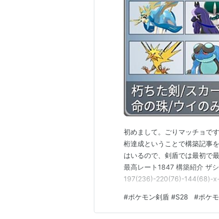
初めまして。ごりマッチョです
桁達成ということで構築記事を
はいるので、剣盾では最初で最後
最高レート1847 構築紹介 ザ
197(236)-220(76)-144(6
火 HB:メタモンの+2巨獣斬8
#
ポケモン剣盾 #S28
#
ポケモ
数で 62.5%処理可能 D:端数 