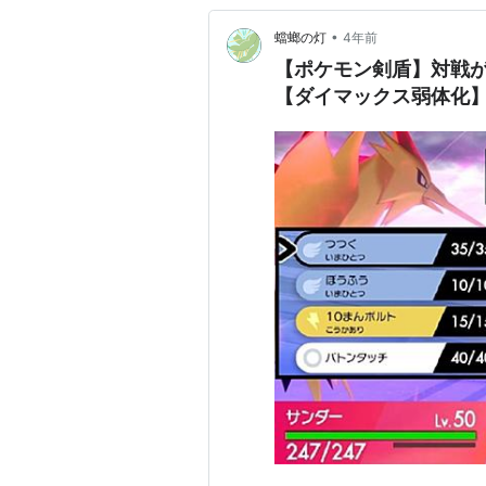
•
蟷螂の灯
4年前
【ポケモン剣盾】対戦
【ダイマックス弱体化