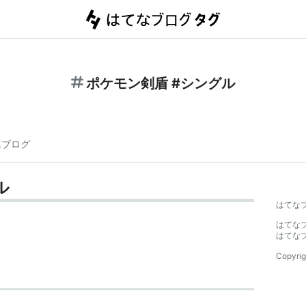
ポケモン剣盾 #シングル
連ブログ
ル
はてな
はてな
はてな
Copyrig