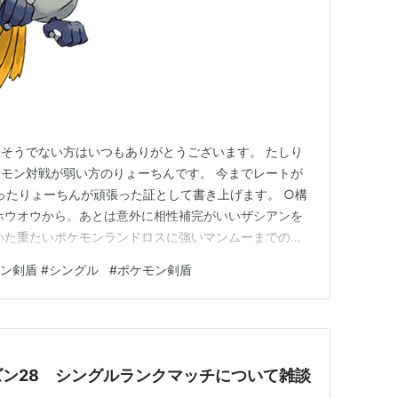
そうでない方はいつもありがとうございます。 たしり
モン対戦が弱い方のりょーちんです。 今までレートが
かったりょーちんが頑張った証として書き上げます。 ○構
ホウオウから。あとは意外に相性補完がいいザシアンを
いた重たいポケモンランドロスに強いマンムーまでの３
回も回して重たいポケモンをケアする三匹を選ぶこととし
ン剣盾 #シングル
#
ポケモン剣盾
オーガは貯水ガマゲロゲ、ぼちぼち多い日食ネクロズ
るジガルデに強いポリゴン…
ン28 シングルランクマッチについて雑談