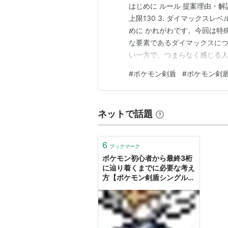
はじめに ルール 提案理由・解説
上限130 3. ダイマックスレベ
めに かれがわです。今回は特
な要素であるダイマックスに
い一方で、つまらなく感じる
せん。ダイマックスに対して
#
ポケモン剣盾
#
ポケモン剣盾
です。HP2倍、アンコールな
ックスわざといった仕様…
ネットで話題
6
ブックマーク
ポケモン初心者から最終3桁
に辿り着くまでに必要な考え
方【ポケモン剣盾シングルレ
ート攻略】 - おたけのおへや