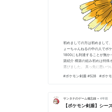
初めましての方は初めまして、
ょーちゃんねるの中の人でポケ
1800にも到達することが無
築紹介 構築の組み初めは特殊
選びました。 真っ先に思いつ
体を基本選出とし、あとは何
#
ポケモン剣盾 #S28
#
ポケモ
ました。 特に多くて重いカイ
マ、黒バドレックスとたまにい
•
サンタナのゲーム備忘録
4年前
【ポケモン剣盾】シーズ