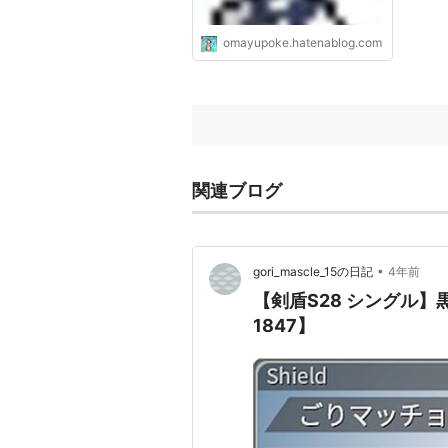
omayupoke.hatenablog.com
関連ブログ
•
gori_mascle_15の日記
4年前
【剣盾S28 シングル
1847】