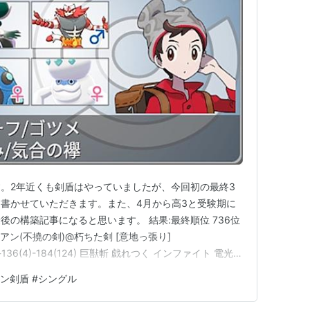
。2年近くも剣盾はやっていましたが、今回初の最終3
書かせていただきます。また、4月から高3と受験期に
の構築記事になると思います。 結果:最終順位 736位
シアン(不撓の剣)@朽ちた剣 [意地っ張り]
8)-x-136(4)-184(124) 巨獣斬 戯れつく インファイト 電光石
1.3%耐え A:メタモンザシアンを巨獣斬+電光石火の最低乱
ン剣盾 #シングル
S:準速130族抜き抜き 黒…