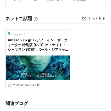
スをもって人間の不器用さや孤独を描き出す名手です。
（2009） 出演
この作品で描かれるのは、生徒から嫌われる厳格な古代
ブラザーサンタ
（2007） 出演
史教師ポール・ハナム、家族に置き去りにされた反抗的
私がクマにキレた理由
（わけ）（2007） 出演
ネットで話題
もっと見る
な生徒アンガス、そしてベトナム戦争で息…
シューテム・アップ
（2007） 出演
幻影師 アイゼンハイム
（2006） 出演
5
ブックマーク
レディ・イン・ザ・ウォーター
（2006） 出演
Amazon.co.jp: レディ・イン・ザ・ウ
ォーター 特別版 [DVD]: M・ナイト・
アントブリー
（2006）※声の出演
シャマラン (監督), ポール・ジアマッ
シンデレラマン
（2005） 出演
ティ (出演), ブライス・ダラス・ハワ
ード (出演), ジェフリー・ライト (出
ロボッツ
（2005） 出演
演), ボブ・バラバン (出演), M・ナイ
サイドウェイ
（2004） 出演
ト・シャマラン (脚本), ポール・ジア
マッティ (Unknown): DVD
アメリカン・スプレンダー
（2003） 出演
コンフィデンス
（2003） 出演
www.amazon.co.jp
ペイチェック 消された記憶
（2003） 出演
サンダーパンツ！
（2002） 出演
ビッグ・ライアー
（2002） 出演
関連ブログ
ストーリーテリング
（2001） 出演