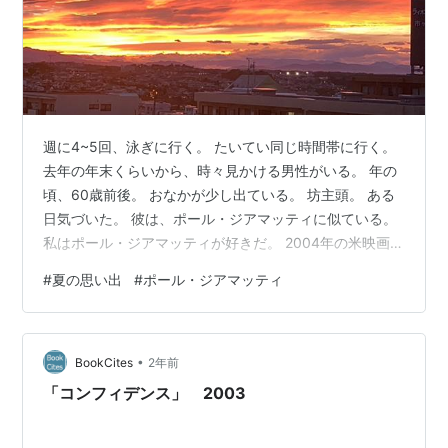
週に4~5回、泳ぎに行く。 たいてい同じ時間帯に行く。
去年の年末くらいから、時々見かける男性がいる。 年の
頃、60歳前後。 おなかが少し出ている。 坊主頭。 ある
日気づいた。 彼は、ポール・ジアマッティに似ている。
私はポール・ジアマッティが好きだ。 2004年の米映画
「サイドウエイ」で知った。 去年の「ホールドオーバー
#
夏の思い出
#
ポール・ジアマッティ
ズ 置いてけぼりのホリデイ」も素敵だった。 ネットフリ
ックスの「ビリオンズ」も、もちろん見ている。 プール
の彼を密かに、「ポール」と呼んでいた。 隣のレーンに
•
なると、わざと同時にスタートしたりする。 クロールも
BookCites
2年前
平泳ぎも、私の方が早い。 ハイポール…なんて水中で呼
「コンフィデンス」 2003
びかけたりして…