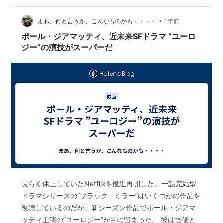
PLANET OF THE APES 猿の惑星
（2001） 出演
•
まあ、何と言うか、こんなものかも・・・・
1年前
デュエット
（2000） 出演
ポール・ジアマッティ、近未来SFドラマ ”ユーロ
ビッグ・ママス・ハウス
（2000） 出演
ジー”の演技がスーパーだ
ウーマン ラブ ウーマン
（2000）＜TVM＞ 出演
マン・オン・ザ・ムーン
（1999） 出演
[[トゥルーマン・ショー（1998） 出演
プライベート・ライアン
（1998） 出演
ザ・ジャーナリスト
（1998）＜TVM＞ 出演
セーフ・メーン
（1998）＜未＞ 出演
交渉人
（1998） 出演
トラブル・トラベル／パパは一人で大騒ぎ！
（1998）＜TVM＞ 出演
長らく休止していたNetflixを最近再開した。一話完結型
プライベート・パーツ
（1997） 出演
ドラマシリーズの”ブラック・ミラー”はいくつかの作品を
ベスト・フレンズ・ウェディング
（1997） 出演
視聴しているのだが、新シーズン作品でポール・ジアマ
サブリナ
（1995） 出演
ッティ主演の”ユーロジー”が目に留まった。 彼は怪優と