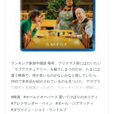
ランキング参加中雑談 毎年、クリスマス前にはだいたい
「ラブアクチュアリー」を観てしまうのだが、たまには
違う映画で、何か良いものがないかなと探していたら、
SNSで本作品が紹介されているのを見つけた。アマプラ
で探すと見放題だったので、ウォッチリストへ登録し、
先週、通勤時間の間に２日ほどかけて鑑賞した。 監督は
#
映画
#
ホールドオーバーズ 置いてけぼりのホリディ
アレクサンダー・ペイン。出演はポール・ジアマッテ
#
アレクサンダー・ペイン
#
ポール・ジアマッティ
ィ、ダヴァイン・ジョイ・ランドルフ、ドミニク・セッ
#
ダヴァイン・ジョイ・ランドルフ
サ他。調べるといまだ映画館で上映もされている今年６