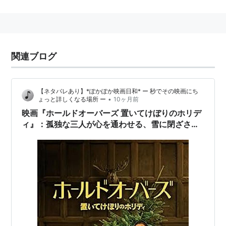
生名：Paul Edward Valentine Giamatti
身長：174 cm
略歴
関連ブログ
イェール大卒業。情けないオッサンキャラを、演じさせ
ては、ピカ一。1997年に結婚。娘が1人いる。2004年に
「サイドウェイ」で第71回ニューヨーク批評家協会賞男
【ネタバレあり】*ぽかぽか映画日和* ー 秒でその映画にち
優賞を受賞。2005年に「ロボッツ」で声の出演。
•
ょっと詳しくなる場所 ー
10ヶ月前
映画『ホールドオーバーズ 置いてけぼりのホリデ
関連人物
ィ』：孤独な三人が心を通わせる、雪に閉ざされ
たクリスマスの物語
マーカス・ジアマッティ
：兄
主な作品
カリフォルニア・ダウン
（2015） 出演
アメイジング・スパイダーマン2
（2014） 出演
ターボ
（2013）＜未＞ 出演