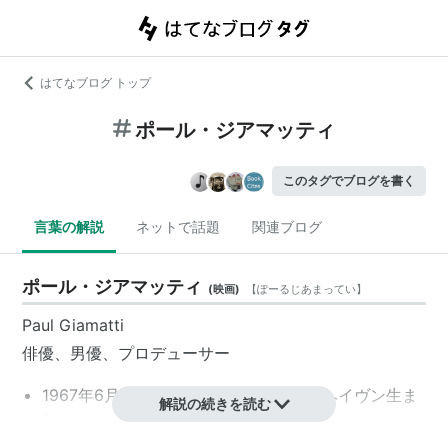
はてなブログ トップ
ポール・ジアマッティ
このタグでブログを書く
言葉の解説
ネットで話題
関連ブログ
ポール・ジアマッティ
(
映画
)
【
ぽーるじあまってい
】
Paul Giamatti
俳優、男優、プロデューサー
1967年6月6日、コネチカット州ニューヘイヴン生ま
解説の続きを読む
れ