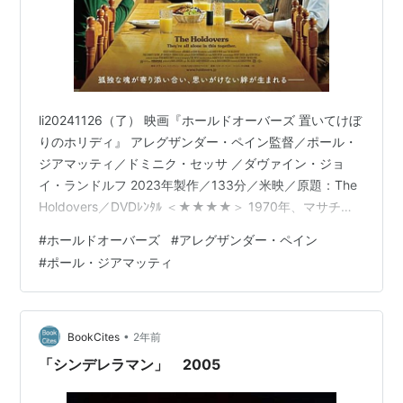
li20241126（了） 映画『ホールドオーバーズ 置いてけぼ
りのホリディ』 アレグザンダー・ペイン監督／ポール・
ジアマッティ／ドミニク・セッサ ／ダヴァイン・ジョ
イ・ランドルフ 2023年製作／133分／米映／原題：The
Holdovers／DVDﾚﾝﾀﾙ ＜★★★★＞ 1970年、マサチュ
ーセッツ州のバートン校という全寮制の、中高の一貫校
#
ホールドオーバーズ
#
アレグザンダー・ペイン
や ね。アメリカはべトナム戦争の真っ最中。 冬休みが近
#
ポール・ジアマッティ
づいてざわついているが、生真面目て皮肉屋で厳しいた
めに嫌わ れ者の古代史ポール・ハナム先生の教室は不穏
そのもの。評価が低すぎて親 が認めてくれない、卒業に
も響くかもしれない生徒が何人もいる。だもので…
•
BookCites
2年前
「シンデレラマン」 2005