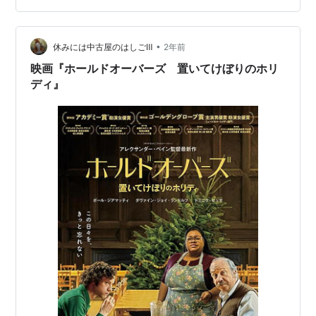
ミー賞において、作品賞、主演男優賞（ジアマッテ
ィ）、脚本賞など計5部門にノミネートされ、ダヴァイ
ン・ジョ…
•
休みには中古屋のはしごⅢ
2年前
映画『ホールドオーバーズ 置いてけぼりのホリ
ディ』