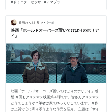
#
ドミニク・セッサ
#
アマプラ
月に公開された133分の映画です。 www.holdovers.jp 以
下、あらすじ。（参照 Filmarks） 1970年冬、ボストン近
郊。全寮…
•
映画のある世界で
2年前
映画「ホールドオーバーズ置いてけぼりのホリデ
イ」
映画「ホールドオーバーズ置いてけぼりのホリデイ」感
想 今回もクリスマス映画第４弾です。皆さんクリスマス
どうでしょうか？筆者は家でゆっくりしています。今作
は上質で心に寄り添うような作品を紹介。 主役は「サイ