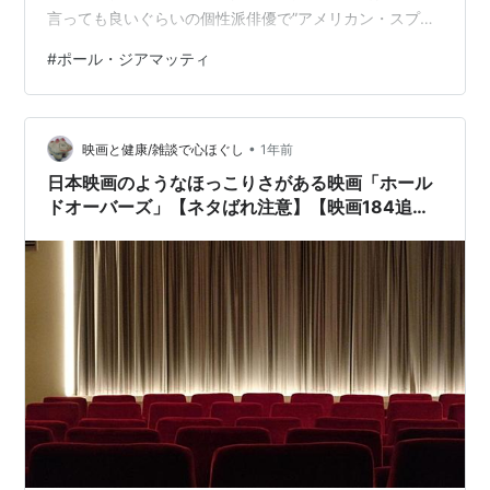
判決前夜／ビフォア・アンド・アフター
（1996） 出
言っても良いぐらいの個性派俳優で”アメリカン・スプレ
演
ンダー”でのオタク役や”ホールドオーバーズ置いてけぼり
#
ポール・ジアマッティ
シングルス
（1992） 出演
のホリディ”での嫌われ教師役が印象に残る。気になる役
者の一人だ。 時代設定は近未来、脳内に入り込んで記憶
アカデミー賞
からバーチャル世界を作り出せる装置が開発され、突然
•
主人公の自宅に送られてきた。 葬儀を執り行う会社が故
映画と健康/雑談で心ほぐし
1年前
候補
人を弔うために、近しい人の記憶を集めているとのこと
日本映画のようなほっこりさがある映画「ホール
シンデレラマン
（2005）助演男優賞
だ。装置をこめかみに貼…
ドオーバーズ」【ネタばれ注意】【映画184追記
版】
アメリカン・スプレンダー [DVD]
出版社/メーカー:
アミューズソフトエ
ンタテインメント
発売日:
2005/01/28
メディア:
DVD
購入
: 2人
クリック
: 32回
この商品を含むブログ (96件) を見る