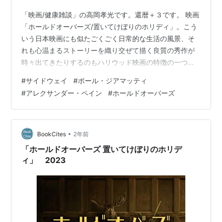
「映画/健康雑談」の高岡孝光です。還暦＋３です。 映画
サイドウェイ〈特別編〉 [DVD]
「ホールドオーバーズ/置いてけぼりのホリディ」。こう
出版社/メーカー:
20世紀 フォックス
いう日本映画にも似たごくごく日常的な生活の風景、そ
ホーム エンターテイメント
れも心温まるストーリーを織り交ぜて描く良質の秀作が
発売日:
2006/01/13
メディア:
DVD
時々出てきたりするのもハリウッド映画の特徴の一つだ
クリック
: 14回
ったりしますよね～！
この商品を含むブログ (68件) を見る
#
サイドウェイ
#
ポール・ジアマッティ
#
アレクサンダー・ペイン
#
ホールドオーバーズ
シンデレラマン [DVD]
•
BookCites
2年前
出版社/メーカー:
ブエナ・ビスタ・ホ
ーム・エンターテイメント
「ホールドオーバーズ 置いてけぼりのホリデ
発売日:
2006/10/20
ィ」 2023
メディア:
DVD
購入
: 2人
クリック
: 10回
この商品を含むブログ (26件) を見る