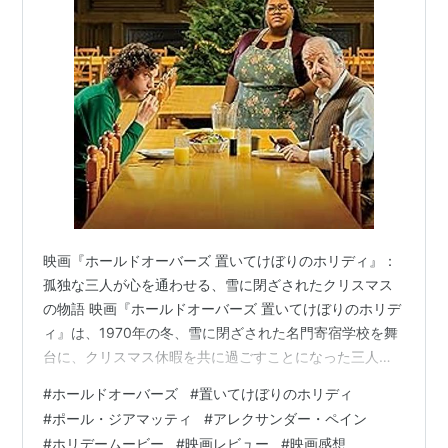
ダウントン・アビー
（シーズン4）（2013）＜TV＞
出演
コングレス未来学会議
（2013） 出演
パークランド ケネディ暗殺、真実の4日間
（2013）
出演
ウォルト・ディズニーの約束
（2013） 出演
ロック・オブ・エイジズ
（2012） 出演
コズモポリス
（2012） 出演
アイアンクラッド
（2011） 出演
映画『ホールドオーバーズ 置いてけぼりのホリディ』：
スーパー・チューズデー 〜正義を売った日〜
孤独な三人が心を通わせる、雪に閉ざされたクリスマス
（2011） 出演
の物語 映画『ホールドオーバーズ 置いてけぼりのホリデ
ハングオーバー!! 史上最悪の二日酔い、国境を越える
ィ』は、1970年の冬、雪に閉ざされた名門寄宿学校を舞
（2011） 出演
台に、クリスマス休暇を共に過ごすことになった三人の
バーニーズ・バージョン ローマと共に
（2010） 出演
孤独な男女が織りなすヒューマンドラマです。監督はア
#
ホールドオーバーズ
#
置いてけぼりのホリディ
終着駅 トルストイ最後の旅
（2009） 出演
レクサンダー・ペイン。彼は『サイドウェイ』や『ネブ
#
ポール・ジアマッティ
#
アレクサンダー・ペイン
ラスカ ふたつの心をつなぐ旅』など、ユーモアとペーソ
デュプリシティ 〜スパイは、スパイに嘘をつく〜
#
ホリデームービー
#
映画レビュー
#
映画感想