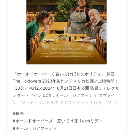
『ホールドオーバーズ 置いてけぼりのホリディ』 原題：
The Holdovers 2023年製作／アメリカ映画／上映時間：
133分／PG12／2024年6月21日日本公開 監督：アレクサ
ンダー・ペイン 出演：ポール・ジアマッティ ダヴァイ
ン・ジョイ・ランドルフ ドミニク・セッサ ほか 『ファ
ミリー・ツリー』、『ネブラスカ ふたつの心をつなぐ
#
映画
旅』のアレクサンダー・ペイン監督が、『サイドウェ
#
ホールドオーバーズ 置いてけぼりのホリディ
イ』でもタッグを組んだポール・ジアマッティを主演に
#
ポール・ジアマッティ
迎えて描いた人間ドラマです。 2024年・第96回アカデ