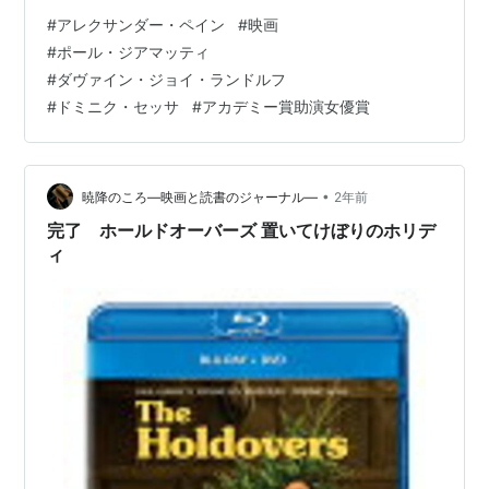
いる教師が主人公だ。彼は、クリスマス休暇に親元に帰
#
アレクサンダー・ペイン
#
映画
らず、宿舎に残る生徒たちの面倒を見ることになる。 そ
#
ポール・ジアマッティ
もそも名門校に通う金持ちの子供たちは、世間知らずで
#
ダヴァイン・ジョイ・ランドルフ
生意気だ。その上クリスマス休暇に行き場がないという
#
ドミニク・セッサ
#
アカデミー賞助演女優賞
ことは、家庭に何らかの問題があるわけで、そのせいで
心がひねくれてしまっている可能性は高い。つまり残っ
ている生徒は、相当厄介だと…
•
暁降のころ―映画と読書のジャーナル―
2年前
完了 ホールドオーバーズ 置いてけぼりのホリデ
ィ