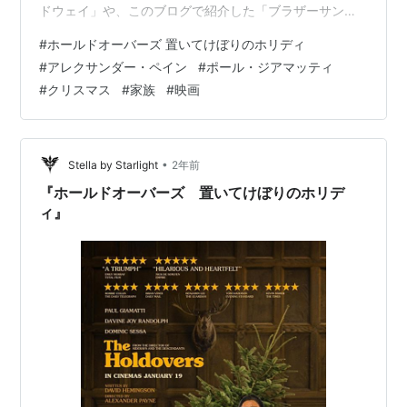
ドウェイ」や、このブログで紹介した「ブラザーサン
タ」のサンタ役などのポール・ジアマッティ。監督は
#
ホールドオーバーズ 置いてけぼりのホリディ
「サイドウェイ」や「ファミリー・ツリー」などのアレ
#
アレクサンダー・ペイン
#
ポール・ジアマッティ
クサンダー・ペイン。二人は再タッグです。 ここからネ
#
クリスマス
#
家族
#
映画
タバレ注意を。 あらすじ １９７０年の冬のボストン近
郊、バートン校の古代史の堅物教師ハナム（ポール・ジ
アマッティ）は休暇シーズンに家族の元に帰らず学校に
残る生徒の面倒を見る居残り役に任命される。５人…
•
Stella by Starlight
2年前
『ホールドオーバーズ 置いてけぼりのホリデ
ィ』