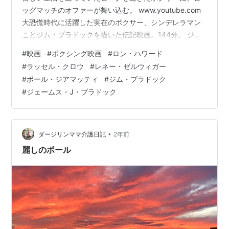
ッグマッチのオファーが舞い込む。 www.youtube.com
大恐慌時代に活躍した実在のボクサー、シンデレラマン
ことジム・ブラドックを描いた伝記映画。144分。 ジェ
ームス・J・ブラドック - Wikipedia 感想 ボクサーとして
#
映画
#
ボクシング映画
#
ロン・ハワード
の全盛期を迎えた主人公の姿から映画は始まる。リング
#
ラッセル・クロウ
#
レネー・ゼルウィガー
で大歓声を浴び、試合後はファンに囲まれ、そして家族
#
ポール・ジアマッティ
#
ジム・ブラドック
が待つ大きな家に帰る。そこから一気に５年の月日が流
#
ジェームス・J・ブラドック
れ、主人公一家の変わり果てた生活が映し出されるシー
ンは劇的だ。 大恐慌により家を失った主人公は、狭いア
パートに…
•
ダージリンママ介護日記
2年前
麗しのポール