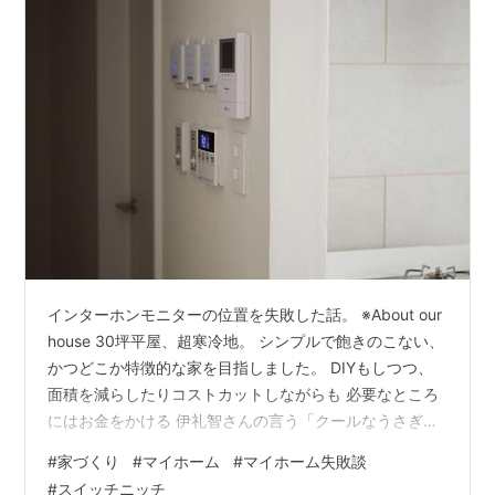
インターホンモニターの位置を失敗した話。 ※About our
house 30坪平屋、超寒冷地。 シンプルで飽きのこない、
かつどこか特徴的な家を目指しました。 DIYもしつつ、
面積を減らしたりコストカットしながらも 必要なところ
にはお金をかける 伊礼智さんの言う「クールなうさぎ小
屋」という言葉に感銘を受けました。 とにかくシンプル
#
家づくり
#
マイホーム
#
マイホーム失敗談
な家にしたかったこともありスイッチ類は目立たないか
#
スイッチニッチ