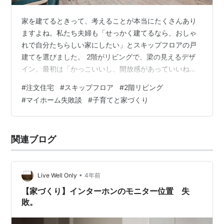
家を建てるときって、考えることが本当にたくさんあり
ますよね。私たち夫婦も「せっかく建てるなら、おしゃ
れで自分たちらしい家にしたい」とスキップフロアの戸
建てを選びました。 2階がリビングで、梁の見えるデザ
イン。最初は「かっこいいし、開放感があっていいね」
とワクワクしながら決断しました。ですが、実際に住ん
#
注文住宅
#
スキップフロア
#
2階リビング
でみると「あれ？これちょっと不便かも…」という点が
#
マイホーム失敗談
#
子育てと家づくり
いくつも出てきました。 なぜスキップフロアを選んだの
か？ 当時は、一般的な「1階リビング＋2階寝室」の間取
りにこだわらず、「暮らしに変化があって楽しいかも」
関連ブログ
と思い、スキップフロアを選択。梁が見える天井や、2階
の明るいリビングに惹かれて、友人に相談す…
•
Live Well Only
4年前
【家づくり】インターホンのモニター位置 失
敗。