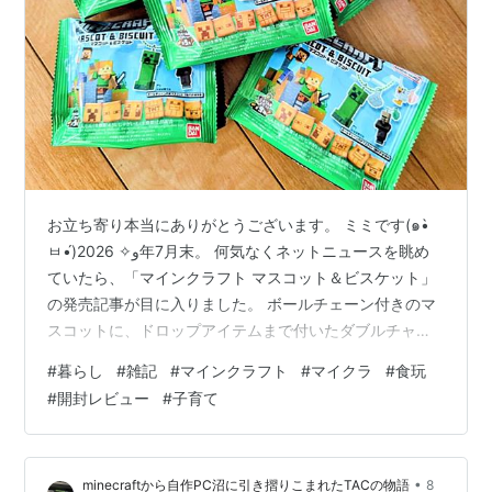
お立ち寄り本当にありがとうございます。 ミミです(๑•̀
ㅂ•́)و✧ 2026年7月末。 何気なくネットニュースを眺め
ていたら、「マインクラフト マスコット＆ビスケット」
の発売記事が目に入りました。 ボールチェーン付きのマ
スコットに、ドロップアイテムまで付いたダブルチャー
ム仕様。 しかも、ベジタブル味のビスケット入り。 これ
#
暮らし
#
雑記
#
マインクラフト
#
マイクラ
#
食玩
は気になる。 長男くんも昔はマインクラフトに夢中。 今
#
開封レビュー
#
子育て
は次男坊が遊んでいます。 実は以前、次男坊が学校で使
う裁縫セットも、マインクラフトのクリーパーを選んだ
ほど、わが家はマイクラ好き（笑） www.happy-life-
•
minecraftから自作PC沼に引き摺りこまれたTACの物語
8
sinmama.com そんな子どもたちより、実は一番…