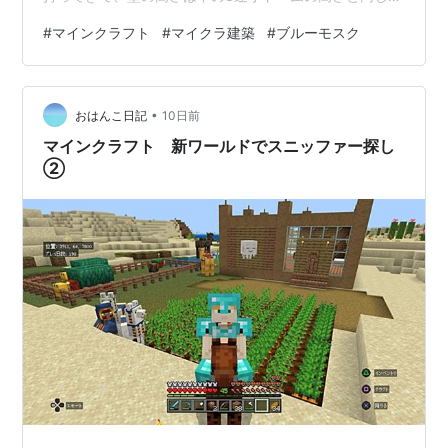
で。 ちょっと上から見ると この中ドームの屋根が出っ張
#
マインクラフト
#
マイクラ建築
#
ブルーモスク
りの段々屋根の一つと繋がります。 この段々屋根が内部
の大柱の上部と繋がって屋根のブロックの区切りになる
ので、そのちょっと太めの低い塔を考えます。 出っ張り
•
を繋げたクロスライン上にあるわけですが、八角形の塔
おはんこ日記
10日前
なのでその大きさを少し試します。 下の方が一つ大きい
マインクラフト 新ワールドでスニッファー探し
のですが、これだと45度のラインが長…
②