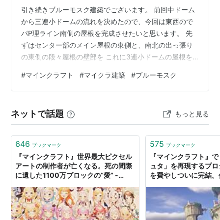
引き続きブルーモスク建築でございます。 前回中ドーム
から三連小ドームの流れを決めたので、今回は東西ので
パP理ライン南側の屋根を完成させたいと思います。 先
ずはセンター部のメイン屋根の東側と、南北の出っ張り
の東側の段々屋根の壁部を これに3連小ドームの屋根を
張りますが、勢いで繋げた部分が難しいので、一列ずつ
#
マインクラフト
#
マイクラ建築
#
ブルーモスク
ブロックの並びをスクショで確認しながら、左側からの
コピーを。 少しアップにすると これに右の段々屋根もつ
けて 高いところから見ると これで出っ張りに挟まれたセ
ネットで話題
もっと見る
ンター部の屋根は完成でしょうか。 内部から見ると 中ド
ームの窓を開けてないので少し暗いですが。 一度地図更
新 これが四方向に付けばい一気…
646
575
ブックマーク
ブックマーク
『マインクラフト』世界最大ピクセル
『マインクラフト』で
アートの制作者が亡くなる。死の間際
ュタ」を再現するプロ
に遺した1100万ブロックの“愛” -
を費やしついに完結。
AUTOMATON
労や見所を聞いた - AU