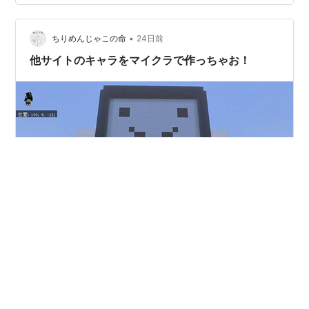
た。 前回南壁で作った修正版半円窓が、壁に対して比率
的に大きすぎると書きましたが、それが気になるので、
•
ここで修正。 幅は壁の横サイズに関るので変えられない
ちりめんじゃこの命
24日前
のですが、高さをいじる余地はある感じだったので、上
他サイトのキャラをマイクラで作っちゃお！
部そのままにそこのラインを二段上げ…
大人気マインクラフト 自由度の高さから冒険もバトルも
日常もなんでもできるゲーム そんなはマインクラフトの
「クラフト」要素を使ってデザイン、絵、アートなんか
もできちゃう！ そんなマインクラフトで僕はフォロワー