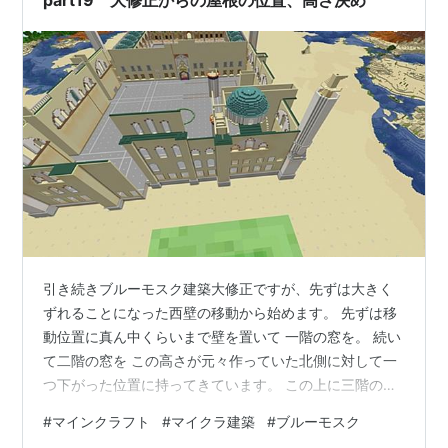
part19 大修正からの屋根の位置、高さ決め
引き続きブルーモスク建築大修正ですが、先ずは大きく
ずれることになった西壁の移動から始めます。 先ずは移
動位置に真ん中くらいまで壁を置いて 一階の窓を。 続い
て二階の窓を この高さが元々作っていた北側に対して一
つ下がった位置に持ってきています。 この上に三階の窓
を作りますが、先ず半円窓を作ります。 元の西壁が残っ
#
マインクラフト
#
マイクラ建築
#
ブルーモスク
てましたが、こう見るのに重なってる部分は撤去しまし