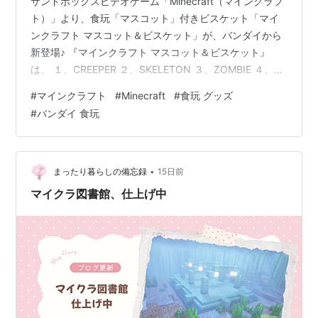
サンドボックスビデオゲーム「Minecraft（マインクラフ
ト）」より、食玩「マスコット」付きビスケット「マイ
ンクラフト マスコット＆ビスケット」が、バンダイから
新登場♪ 『マインクラフト マスコット＆ビスケット』
は、 １、CREEPER ２、SKELETON ３、ZOMBIE ４、
VILLAGER ５、SHEEP ６、PIG ７、WOLF ８、
#
マインクラフト
#
Minecraft
#
食玩 グッズ
CHICKEN ９、PINK AXOLOTL 10、PINK
#
バンダイ 食玩
SHEEP（Rare） の全10種よりメーカー規定の比率に従い
封入。 「マスコット」の基本サイズは、 縦：約3cm x
横：約2cm。 【食玩】『マインクラフト マスコット＆ビ
スケット』10…
•
まったり暮らしの備忘録
15日前
マイクラ図書館、仕上げ中