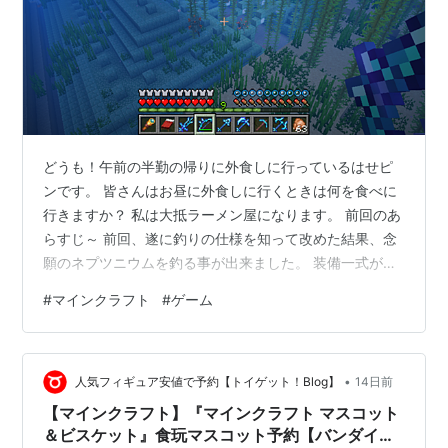
どうも！午前の半勤の帰りに外食しに行っているはせピ
ンです。 皆さんはお昼に外食しに行くときは何を食べに
行きますか？ 私は大抵ラーメン屋になります。 前回のあ
らすじ～ 前回、遂に釣りの仕様を知って改めた結果、念
願のネプツニウムを釣る事が出来ました。 装備一式が揃
ったので前回の終わりに言っておりました、今回はネプ
#
マインクラフト
#
ゲーム
ツニウム装備で海底神殿を攻略していきます。 ネプツニ
ウム防具を着こむ 防具一式を着込んだ状態がこちら！ 色
合いや見た目から海の守護者みたいな感じが漂いますね
•
～。 装備には各々特殊能力があり、下記に簡単な能力の
人気フィギュア安値で予約【トイゲット！Blog】
14日前
説明があります。 ヘルメット 暗視（水中のみ＆無限）
【マインクラフト】『マインクラフト マスコット
チェストプレート 水中呼吸（…
＆ビスケット』食玩マスコット予約【バンダイ】