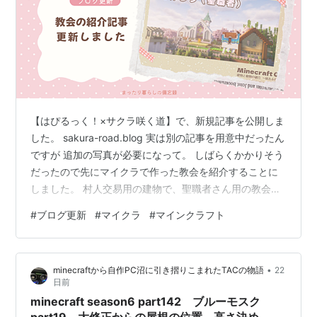
【はぴるっく！×サクラ咲く道】で、新規記事を公開しま
した。 sakura-road.blog 実は別の記事を用意中だったん
ですが 追加の写真が必要になって。 しばらくかかりそう
だったので先にマイクラで作った教会を紹介することに
しました。 村人交易用の建物で、聖職者さん用の教会と
薬屋です。 本当は教会の前に、奥の図書館を建築してい
#
ブログ更新
#
マイクラ
#
マインクラフト
たんですが・・・ ちょっとまだ完成してない部分があっ
て(^◇^;) ただ・・・教会の建築は、あれこれやってるう
ちに完成させていたので建築中の写真がほとんどありま
•
minecraftから自作PC沼に引き摺りこまれたTACの物語
22
せん・・・( ；∀；) 図書館の方が多いです。。 ですが、
日前
完成状態をかなり画像多めで紹介しています。 良かっ
minecraft season6 part142 ブルーモスク
た…