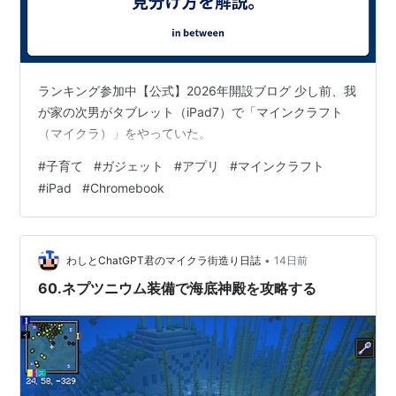
ランキング参加中【公式】2026年開設ブログ 少し前、我
が家の次男がタブレット（iPad7）で「マインクラフト
（マイクラ）」をやっていた。
#
子育て
#
ガジェット
#
アプリ
#
マインクラフト
#
iPad
#
Chromebook
•
わしとChatGPT君のマイクラ街造り日誌
14日前
60.ネプツニウム装備で海底神殿を攻略する