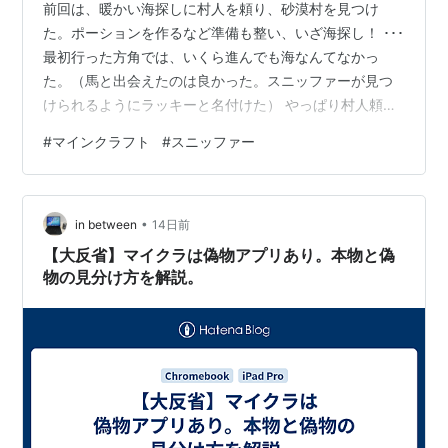
前回は、暖かい海探しに村人を頼り、砂漠村を見つけ
た。ポーションを作るなど準備も整い、いざ海探し！ ･･･
最初行った方角では、いくら進んでも海なんてなかっ
た。（馬と出会えたのは良かった。スニッファーが見つ
けられるようにラッキーと名付けた） やっぱり村人頼み
で、海底神殿の地図を貰った。 地図が指し示す方向、西
#
マインクラフト
#
スニッファー
の方に進むと海があった。ポーションを飲んで、海底遺
跡探し。わりとすぐ近くにあったので、ブラシを使って
みると･･･ スニッファーの卵があった！嬉しい！！！ 繁
•
殖するためにはもう一つ卵が欲しいから、もう少し探し
in between
14日前
てみようと思ったのが、さらなる苦労の始まり。4つくら
【大反省】マイクラは偽物アプリあり。本物と偽
い海底遺跡を発掘してみたけど、卵がな…
物の見分け方を解説。