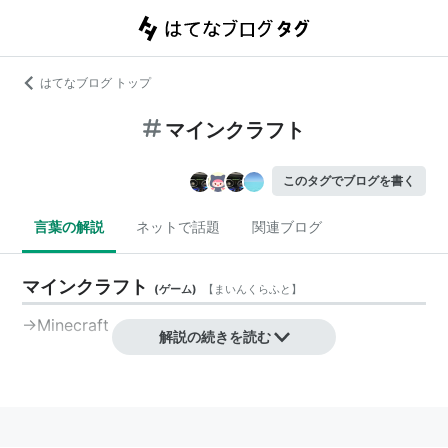
はてなブログ トップ
マインクラフト
このタグでブログを書く
言葉の解説
ネットで話題
関連ブログ
マインクラフト
(
ゲーム
)
【
まいんくらふと
】
→
Minecraft
解説の続きを読む