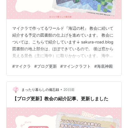
マイクラで作ってるワールド『海辺の村』 教会に続いて
紹介する予定の図書館の仕上げを進めています。 教会に
ついては、こちらで紹介しています↓ sakura-road.blog
図書館の地上部分は、ほぼできているので。 後は窓から
見える景色（主に海中）に取りかかっています。 海中か
ら図書館を見る 図書館脇の部分も、もう少し装飾する予
#
マイクラ
#
ブログ更新
#
マインクラフト
#
海底神殿
定ですが 今は少し離れたところに、海底神殿っぽいもの
を建設してます。 海底神殿っぽい建物 半円形（円筒？）
のガラスドームから見えるように、と。 ただちょっと離
•
れすぎてしまってて・・・ほとんどシルエットしか見え
まったり暮らしの備忘録
20日前
ない状態でした( ；∀；) 反対側の入口下の部分には、サ
【ブログ更新】教会の紹介記事、更新しました
ンゴを…