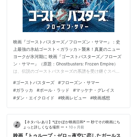
映画『ゴーストバスターズ／フローズン・サマー』：史
上最強の氷結ゴースト＜ガラッカ＞襲来！真夏のニュー
ヨークが氷河期に 映画『ゴーストバスターズ／フローズ
ン・サマー』（原題：Ghostbusters: Frozen Empire）
は、伝説のゴーストバスターズの系譜を受け継ぐスペン
グラー家が、真夏のニューヨークを舞台に史上最強の敵
#
ゴーストバスターズ
#
フローズン・サマー
と戦うSFコメディホラーの最新作です。物語は、オクラ
#
ガラッカ
#
ポール・ラッド
#
マッケナ・グレイス
ホマからニューヨークのゴーストバスターズ本部、かつ
#
ダン・エイクロイド
#
映画レビュー
#
映画感想
ての本拠地である消防署へ移り住んだスペングラー一家
の日常から始まります。フィービー、トレヴァー、キャ
リー、ゲイリーの四人は、初代バスターズの面々（レイ
【ネタバレあり】*ぽかぽか映画日和* ー 秒でその映画にち
モンド、ウィンストン…
•
ょっと詳しくなる場所 ー
10ヶ月前
映画『トゥループ・ゼロ～夜空に恋したガールス