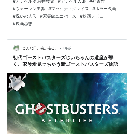
#
アナベル 死霊博物館
#
アナベル人形
#
死霊館
アナベルを自宅の厳重な保管庫に封印した、超常現象研
#
ウォーレン夫妻
#
マッケナ・グレイス
#
ホラー映画
究家エドとロレイン・ウォーレン夫妻の自宅。しかし、
#
呪いの人形
#
死霊館ユニバース
#
映画レビュー
ある夜、ウォーレン夫妻の娘ジュディとベビーシッタ
#
映画感想
ー、そして好奇心旺盛な友人が留守番をする中、アナベ
ルは聖なるガラスケースの封印を破ってしまいます。こ
れによって、ウォーレン家の地下室…
•
こんな日、狼が走る。
1年前
初代ゴーストバスターズじいちゃんの遺産が導
く、家族愛見せちゃう新ゴーストバスターズ物語