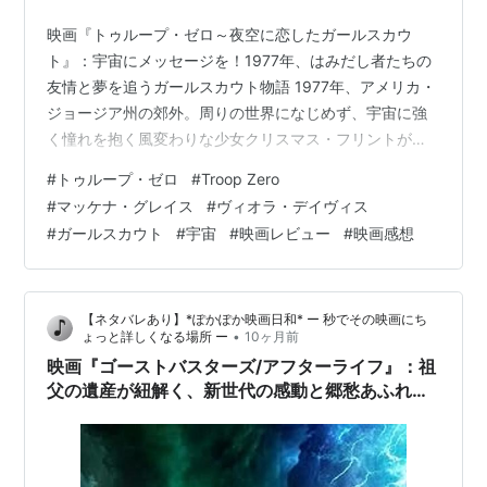
映画『トゥループ・ゼロ～夜空に恋したガールスカウ
ト』：宇宙にメッセージを！1977年、はみだし者たちの
友情と夢を追うガールスカウト物語 1977年、アメリカ・
ジョージア州の郊外。周りの世界になじめず、宇宙に強
く憧れを抱く風変わりな少女クリスマス・フリントが主
人公です。彼女は、ガールスカウトの大会で優勝すれ
#
トゥループ・ゼロ
#
Troop Zero
ば、NASAのゴールデン・レコードに自分のメッセージを
#
マッケナ・グレイス
#
ヴィオラ・デイヴィス
録音して宇宙へ送れることを知り、夢を叶えるために奔
#
ガールスカウト
#
宇宙
#
映画レビュー
#
映画感想
走します。急いで集められたのは、彼女と同じくどこか
周りから浮いた個性豊かな仲間たち。寄せ集めのガール
スカウトチーム「トゥループ・ゼロ」が結成され、それ
【ネタバレあり】*ぽかぽか映画日和* ー 秒でその映画にち
は、彼女たちの永遠に続く友情と、自分らし…
•
ょっと詳しくなる場所 ー
10ヶ月前
映画『ゴーストバスターズ/アフターライフ』：祖
父の遺産が紐解く、新世代の感動と郷愁あふれる
SFアドベンチャー