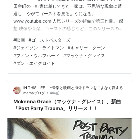
田舎町の一軒家に越してきた一家は、不思議な現象に遭
遇し、やがてゴーストを見るようになる。
www.youtube.com 人気シリーズの続編で第三作目。 感
想 映像や音楽、ゴーストの感じなど、このシリーズの雰
囲気をたっぷりと引き継いでいる映画だ。80年代の映画
#
映画
#
ゴーストバスターズ
にあったワクワク感やドキドキ感をうまく再現してい
#
ジェイソン・ライトマン
#
キャリー・クーン
る。それらを違和感なく演出するために、舞台も敢えて
#
フィン・ウルフハード
#
マッケナ・グレイス
田舎に移しているのだろう。ただ80年代的なレトロな小
#
ダン・エイクロイド
道具はほとんど登場しないので、こだわったのはあくま
でもこの時代の映画の雰囲気であって、この時代そのも
のではないような気はする。 ゴーストバ…
IN THIS LIFE ~音楽と映画と海外ドラマをこよなく愛する
•
mamaブログ
4年前
Mckenna Grace（マッケナ・グレイス）、新曲
「Post Party Trauma」リリース！！