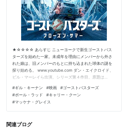
★☆☆☆☆ あらすじ ニューヨークで新生ゴーストバス
ターズを始めた一家。未成年を理由にメンバーから外さ
れた娘は、旧メンバーのもとに持ち込まれた球体の謎を
探り始める。 www.youtube.com ダン・エイクロイド、
ビル・マーレイら出演。シリーズ第４作目。原題は
「Ghostbusters: Frozen Empire」。115分。 感想 メンバ
#
ギル・キーナン
#
映画
#
ゴーストバスターズ
ーから外されてしまった主人公が、何もかもを凍らせる
#
ポール・ラッド
#
キャリー・クーン
最強ゴーストの脅威に立ち向かう物語だ。 冒頭でゴース
#
マッケナ・グレイス
トの恐ろしさを匂わせる過去の出来事が描かれた後、現
代のゴーストバスターズの物語が始まる。彼らの現在の
状況を説明した後、さっそくゴーストが現れて対決の
関連ブログ
構…