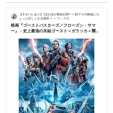
【ネタバレあり】*ぽかぽか映画日和* ー 秒でその映画にち
•
ょっと詳しくなる場所 ー
10ヶ月前
映画『ゴーストバスターズ／フローズン・サマ
ー』：史上最強の氷結ゴースト＜ガラッカ＞襲
来！真夏のニューヨークが氷河期に