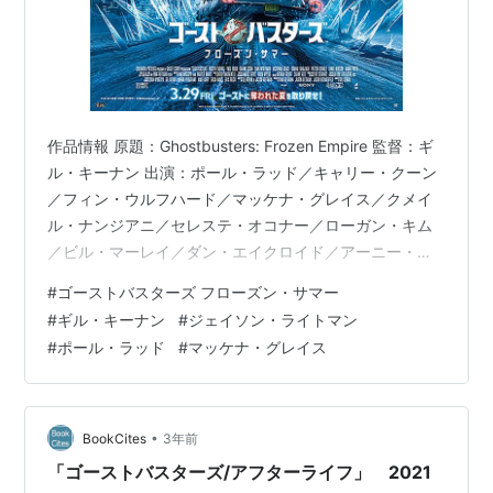
作品情報 原題：Ghostbusters: Frozen Empire 監督：ギ
ル・キーナン 出演：ポール・ラッド／キャリー・クーン
／フィン・ウルフハード／マッケナ・グレイス／クメイ
ル・ナンジアニ／セレステ・オコナー／ローガン・キム
／ビル・マーレイ／ダン・エイクロイド／アーニー・ハ
ドソン／アニー・ポッツ／パットン・オズワルト／ジェ
#
ゴーストバスターズ フローズン・サマー
ームズ・アカスター／エミリー・アリン・リンド 制作
#
ギル・キーナン
#
ジェイソン・ライトマン
国：アメリカ 上映時間：115分 配給：ソニー・ピクチャ
#
ポール・ラッド
#
マッケナ・グレイス
ーズエンタテインメント 年齢制限： G あらすじ 新生ゴ
ーストバスターズとしてニューヨークに越してきたスペ
ングラー家は、ゴースト退治の日々を過ごしていたが街
を破壊…
•
BookCites
3年前
「ゴーストバスターズ/アフターライフ」 2021