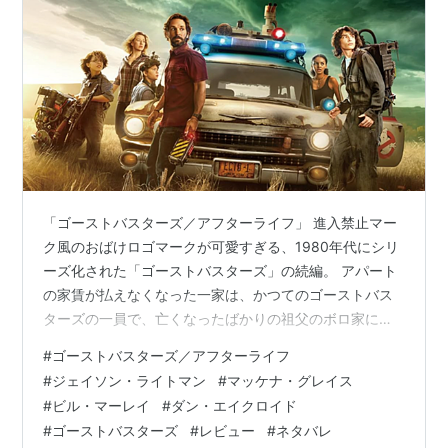
「ゴーストバスターズ／アフターライフ」 進入禁止マー
ク風のおばけロゴマークが可愛すぎる、1980年代にシリ
ーズ化された「ゴーストバスターズ」の続編。 アパート
の家賃が払えなくなった一家は、かつてのゴーストバス
ターズの一員で、亡くなったばかりの祖父のボロ家に引
っ越してくる。孫のフィービーとトレヴァーは祖父の残
#
ゴーストバスターズ／アフターライフ
したゴースト発見装置やゴーストバキュームカーを見つ
#
ジェイソン・ライトマン
#
マッケナ・グレイス
けて、新ゴーストバスターズとなるのだった！ 主人公が
#
ビル・マーレイ
#
ダン・エイクロイド
子供だからか、子供向け感がアップ。あれ？と思いつ
#
ゴーストバスターズ
#
レビュー
#
ネタバレ
つ、ゴースト見たいとゴースト待ち。前半に悪魔みたい