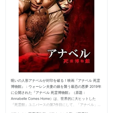
呪いの人形アナベルが封印を破る！映画『アナベル 死霊
博物館』：ウォーレン夫妻の娘を襲う最恐の悪夢 2019年
に公開された『アナベル 死霊博物館』（原題：
Annabelle Comes Home）は、世界的に大ヒットした
『死霊館』ユニバースの第7作目にして、「アナベル」三
部作の完結編です。本作の舞台は、悪名高き呪いの人形