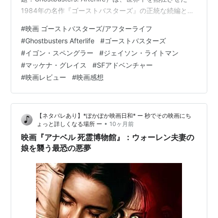
1984年の名作『ゴーストバスターズ』の正統な続編とし
て、そして偉大な祖父から孫へと受け継がれる家族の絆
#
映画 ゴーストバスターズ/アフターライフ
の物語として描かれています。原因不明の地震が続くオ
#
Ghostbusters Afterlife
#
ゴーストバスターズ
クラホマ州の田舎町に、母と兄妹の3人で引っ越してきた
#
イゴン・スペングラー
#
ジェイソン・ライトマン
科学オタクの少女フィービー（マッケナ・グレイス）。
#
マッケナ・グレイス
#
SFアドベンチャー
彼女は、亡くなった祖父イゴン・スペングラー博士（オ
#
映画レビュー
#
映画感想
リジナル・ゴーストバスターズの一員）が遺した古びた
農場で、プロト…
【ネタバレあり】*ぽかぽか映画日和* ー 秒でその映画にち
•
ょっと詳しくなる場所 ー
10ヶ月前
映画『アナベル 死霊博物館』：ウォーレン夫妻の
娘を襲う最恐の悪夢