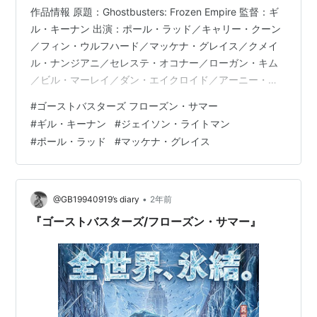
作品情報 原題：Ghostbusters: Frozen Empire 監督：ギ
ル・キーナン 出演：ポール・ラッド／キャリー・クーン
／フィン・ウルフハード／マッケナ・グレイス／クメイ
ル・ナンジアニ／セレステ・オコナー／ローガン・キム
／ビル・マーレイ／ダン・エイクロイド／アーニー・ハ
ドソン／アニー・ポッツ／パットン・オズワルト／ジェ
#
ゴーストバスターズ フローズン・サマー
ームズ・アカスター／エミリー・アリン・リンド 制作
#
ギル・キーナン
#
ジェイソン・ライトマン
国：アメリカ 上映時間：115分 配給：ソニー・ピクチャ
#
ポール・ラッド
#
マッケナ・グレイス
ーズエンタテインメント 年齢制限： G あらすじ 新生ゴ
ーストバスターズとしてニューヨークに越してきたスペ
ングラー家は、ゴースト退治の日々を過ごしていたが街
を破壊…
•
@GB19940919’s diary
2年前
『ゴーストバスターズ/フローズン・サマー』