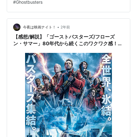
#
Ghostbusters
missions (only…
•
今夜は映画ナイト！
2年前
【感想/解説】「ゴーストバスターズ/フローズ
ン・サマー」80年代から続くこのワクワク感！待
望の新作もやっぱり良い！