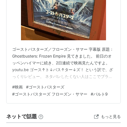
ゴーストバスターズ／フローズン・サマー 字幕版 原題：
Ghostbusters: Frozen Empire 見てきました。 前日のオ
ッペンハイマーに続き、2日連続で映画見たんですよ。
youtu.be ゴース↑ト↓バス↑ター↓ズ！ という訳で、ざ
っくりレビュー。 ネタバレしたくない人はここでブラウ
ザバック推奨。 なるべく否定的な感想は出さないように
#
映画
#
ゴーストバスターズ
はしているけれども、ポロっと出てしまったら申し訳な
#
ゴーストバスターズ フローズン・サマー
#
バルト9
い。 ▼クリックで詳細表示
========================================
========== 上にも書いたのですが、前日にオッペンハ
ネットで話題
もっと見る
イマーを見てるんですよ。 ゴー…