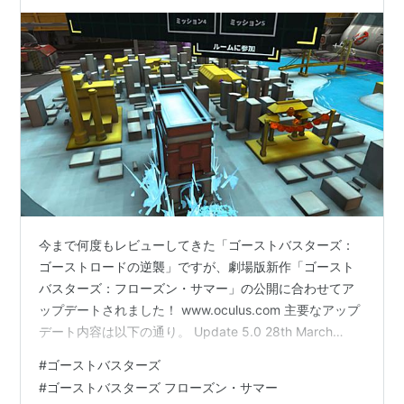
今まで何度もレビューしてきた「ゴーストバスターズ：
ゴーストロードの逆襲」ですが、劇場版新作「ゴースト
バスターズ：フローズン・サマー」の公開に合わせてア
ップデートされました！ www.oculus.com 主要なアップ
デート内容は以下の通り。 Update 5.0 28th March
2024 New 'Frozen Empire' Mission Pack 5 new
#
ゴーストバスターズ
narrative-driven missions, accessible from the
#
ゴーストバスターズ フローズン・サマー
'Firehouse' on the mission map table. Frozen Empire