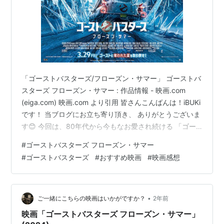
「ゴーストバスターズ/フローズン・サマー」 ゴーストバ
スターズ フローズン・サマー : 作品情報 - 映画.com
(eiga.com) 映画.com より引用 皆さんこんばんは！iBUKi
です！ 当ブログにお立ち寄り頂き、 ありがとうございま
す😊 今回は、80年代から今もなお愛され続ける 「ゴー
ストバスターズ」のシリーズ最新作 「ゴーストバスター
#
ゴーストバスターズ フローズン・サマー
ズ/フローズン・サマー」の 感想と解説を行っていきま
#
ゴーストバスターズ
#
おすすめ映画
#
映画感想
す！
•
ご一緒にこちらの映画はいかがですか？
2年前
映画「ゴーストバスターズ フローズン・サマー」