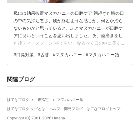
私には効果抜群マヌカハニーの口腔ケア 朝起きた時の口
の中の気持ち悪さ、痰が絡むような感じが、何とか治ら
ないものかと思っていると、ふとマヌカハニーが口腔ケ
アに良いということを思い出しました。夜、歯磨きをし
た後ティースプーン1杯くらい、なるべく口の中に長くと
どまるように食べました。 次の朝、痰が絡まないのに驚
#
口臭対策
#
舌苔
#
マヌカハニー
#
マヌカハニー飴
きました。「ほーっ」と思いながら自分の舌を見ると、
ぶ厚くタラコに白い物が付いているような舌でした。こ
れは駄目だと、マヌカハニーが舌苔（ぜったい）をとる
関連ブログ
効果もあるというので、その後もマヌカハニーを食べま
した。しかし、それほど実感が無く、そんなに簡単には
いかないのかなーと思っていました。1週間ほど…
はてなブログ
>
未指定
>
マヌカハニー飴
はてなブログ タグとは
ヘルプ
開発ブログ
はてなブログトップ
Copyright (C) 2001-
2026
Hatena.