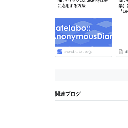
Mr.マリック式記憶術を仕事
Mr
に応用する方法
楽）は
『L
anond.hatelabo.jp
d
関連ブログ