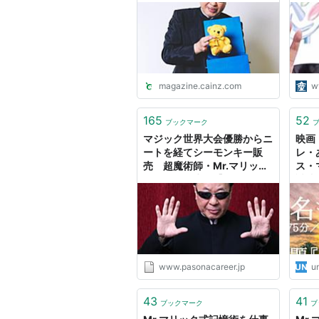
ん
magazine.cainz.com
w
165
52
ブックマーク
マジック世界大会優勝からニ
映画
ートを経てシーモンキー販
レ・
売 超魔術師・Mr.マリック
ス・
の数奇な人生｜【パソナキャ
誠映
リア】パソナの転職エージェ
るも
ント
www.pasonacareer.jp
u
43
41
ブックマーク
ブ