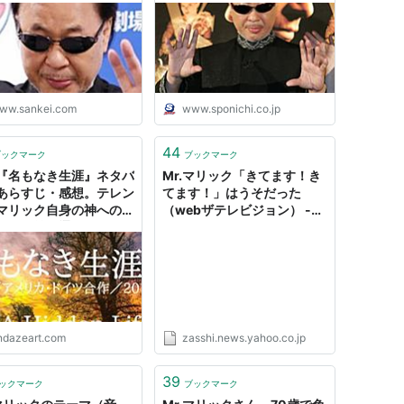
ww.sankei.com
www.sponichi.co.jp
44
ブックマーク
ブックマーク
『名もなき生涯』ネタバ
Mr.マリック「きてます！き
あらすじ・感想。テレン
てます！」はうそだった
マリック自身の神への忠
（webザテレビジョン） -
画。正義を通して得られ
Yahoo!ニュース
のは？
ndazeart.com
zasshi.news.yahoo.co.jp
39
ックマーク
ブックマーク