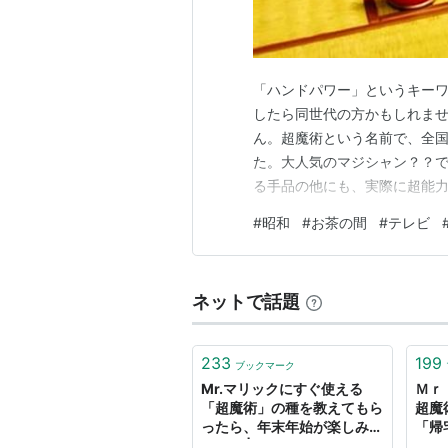
「ハンドパワー」というキー
したら同世代の方かもしれませ
ん。超魔術という名前で、全
た。大人気のマジシャン？？で
る手品の他にも、実際に超能力
ません。 名前もマジックでは
#
昭和
#
お茶の間
#
テレビ
お茶の間でテレビに釘付けだ
せん。 さて、話しは変わりま
ネットで話題
233
199
ブックマーク
Mr.マリックにすぐ使える
Ｍｒ
「超魔術」の種を教えてもら
超魔
ったら、年末年始が楽しみに
「帰
なった | となりのカインズさ
が…