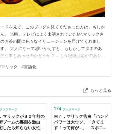
ワードを見て、このブログを見てくださった方は、もしか
ん。 当時、テレビによく出演されていたMr.マリックさ
国のお茶の間に色々なイリュージョンを届けてくれまし
す。 大人になって思いかえすと、もしかしてタネのあ
的な事もあったのかどうか？ …もう記憶は定かであり
なくマリックです。 その「曖昧な部分」こそが、当時の
#
マリック
#
言語化
った子ども達を魅了し、好奇心を掻き立てたのかもしれま
すが、気功の修行が後半…
もっと見る
174
ブックマーク
ブックマーク
．マリックが３０年前の
Ｍｒ．マリック告白「ハンド
術ブームの裏側を激白
パワーは大ウソ」「きてま
宅したら知らない女性
す！って何が…」 - スポニチ
」（1/3ページ）
Sponichi Annex 芸能