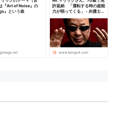
.マリックのテーマ（音
Mr.マリックさん、70歳で免
『Art of Noise』の
許返納 「運転する時の超能
egs』という曲
力が弱ってくる」 - 弁護士ド
ットコムニュース
igimaga.net
www.bengo4.com