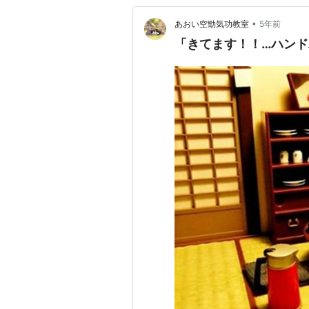
•
あおい空勁気功教室
5年前
「きてます！！…ハン