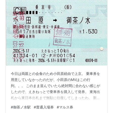
今日は両親との会食のため小田原経由で上京。 乗車券を
用意していなかったのだが、小田原のMVはこの行
列。。。 このまま並んでいたら絶対間に合わない感じが
したので、えきねっとで乗車券を購入して発券。 東海出
札から東日本出札まで無駄に往復してしまったわ。 新幹
線経由なので、乗車券は¥70安かった。 無効処理が大変
#
御茶ノ水駅
#
普通入場券
#
マルス券
丁寧で恐縮ですわ。。。 普段は自由席しか使わない区間