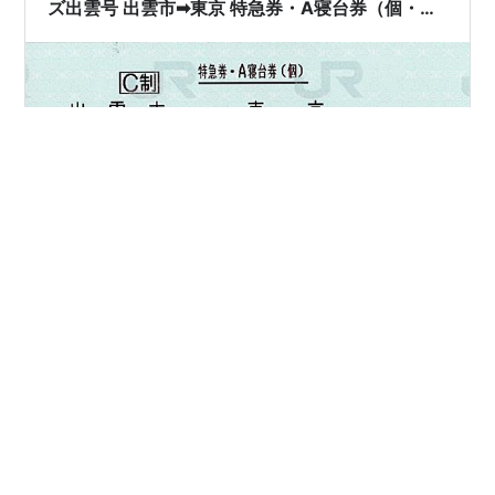
相模線経由で区間変更を小田原の改札で…
ズ出雲号 出雲市➡︎東京 特急券・A寝台券（個・シ
ングルデラックス ）〜久々のシングルデラックス
だったが・・・〜
と言うことで。。。 今回のメインイベント、上りサンラ
イズのシングルデラックスに乗って帰路に着く。 毎度ま
いどサンライズの乗車は楽しみだが、やはりシングルデ
ラックスとなると、テンションの上がり方が違う気がす
る。 夕食の仕入れやお土産物色で意外にも時間を食って
しまって、ホームに上がるとちょうど入線のタイミン
#
サンライズ出雲
#
シングルデラックス
#
マルス券
グ。 入線。 思いっきりブレてるけど、今日もカッコ良い
#
急乗承
ね。 車内に入ってまず確認したかったのが、シャワーカ