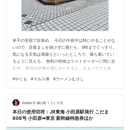
米子の安宿で目覚め。 今日の午前中は特にやることがな
いので、目覚ましを掛けずに寝たら、9時までぐっすり。
気になる天気は薄曇りといったところで、落ち着いてい
るように見える。 無料の朝食はラストオーダーに間に合
わず。 昨日の夕食の感じからすると、まぁパスでも良い
だろう。 チェックアウト後、米子駅で軽く情報収集し
#
やくも
#
マルス券
#
ラーメンむさし
て、とりあえずバスに乗って皆生まで。 皆生には散々来
ているが、何気にバスで乗り付けるのは初めて。 概ね
30〜60分間隔での運行で結構便利が良い。 我が家の米
•
子における定宿、ベイサイドスクエアにやって来た。 今
Visitor D-BLUE
3ヶ月前
日は泊まらないけど。 このBLOGの記事にはしたことは
本日の使用切符：JR東海 小田原駅発行 こだま
ないが、我が家のワンコたちと…
808号 小田原➡︎東京 新幹線特急券ほか