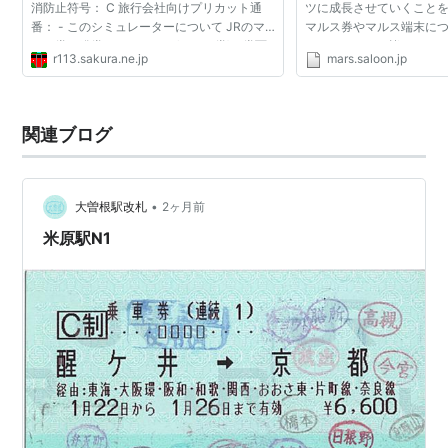
消防止符号： C 旅行会社向けプリカット通
ツに成長させていくこと
番： - このシミュレーターについて JRのマ
マルス券やマルス端末に
ルス券で発券されるきっぷ(マルス券)の券面
るサイトです。皆さんか
r113.sakura.ne.jp
mars.saloon.jp
の印字をシミュレーションできるシミュレー
稿していただき、データ
ターです...
ツに成長させてい...
関連ブログ
•
大曽根駅改札
2ヶ月前
米原駅N1