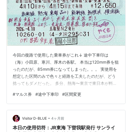
今回の復路で使用した乗車券がこれ↓ 途中下車印は
（海）小田原、寒川、厚木の各駅。 本当は120mm券を狙
ったのだが、85mm券になってしまった。。。 実使用を
想定した区間のみで色々と経路を工夫したのだが、どう
捻ってもダメだった。 多分、熱海〜東京で東日本が料金
改定し別線扱いになったが、マルス上は重複区間として
#
マルス券
#
途中下車印
#
区間変更
カウントしないのか？ 違うかな。。。 この券で名古屋か
ら小田原まで新幹線に乗って来た訳だが、原券の経路だ
と振替乗車とは言え熱海〜小田原間が在来線になのが気
•
になっていた。 経路がそのままで良いか？と言うこと
Visitor D-BLUE
4ヶ月前
と、品川まで実乗しないので、小田原から先、東海道・
本日の使用切符：JR東海 下曽我駅発行 サンライ