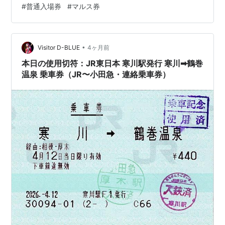
#
普通入場券
#
マルス券
くらいなので、需要はあるっぽいね。 四街道駅、普通入
場券。 2台あるMVのうち、アシストマルスでの購入。 都
賀駅、普通入場券。 都賀もMVは2台体制だが、2台とも
•
普通のMV。 いずれも券面のコンディションはイマイチだ
Visitor D-BLUE
4ヶ月前
った。 1日目、多くの駅に降り立ったが、印象的だったの
本日の使用切符：JR東日本 寒川駅発行 寒川➡︎鶴巻
は東千葉駅。 大タ…
温泉 乗車券（JR〜小田急・連絡乗車券）