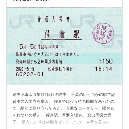
途中下車印収集旅1日目の途中、千葉のいくつかの駅で記
録用の入場券を購入。 佐倉では少々待ち時間があったの
で、駅前に降り立ってみた。 立派なロータリー、駅舎も
それなりの構え。 佐倉駅、普通入場券。 窓口周辺の様
子。 購入した時は待機客ゼロだったが、券番を見るとそ
れなりに伸びている。 周辺で窓口があるのは千葉と成東