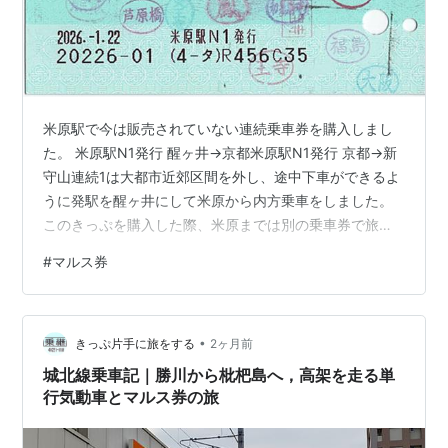
米原駅で今は販売されていない連続乗車券を購入しまし
た。 米原駅N1発行 醒ヶ井→京都米原駅N1発行 京都→新
守山連続1は大都市近郊区間を外し、途中下車ができるよ
うに発駅を醒ヶ井にして米原から内方乗車をしました。
このきっぷを購入した際、米原までは別の乗車券で旅行
をしていたのですが、前日ぐらいから北陸線が長浜より
#
マルス券
北が計画運休されていることを知らず、急遽きっぷを買
いなおしました。 下車印収集をしたため、かなりカラフ
ルな券面に仕上がりました。連続1 [下車印]膳所、京都、
•
高槻、大阪、福島、芦原橋、弁天町、天王寺、鳳、和泉
きっぷ片手に旅をする
2ヶ月前
府中、熊取、日根野、和歌山、橋本、王寺、（久宝
城北線乗車記｜勝川から枇杷島へ，高架を走る単
寺）、放出連続2 [下車印]山科、大…
行気動車とマルス券の旅