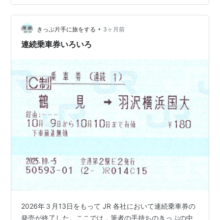
だが、前回のサンライズ名古屋の絡みで不乗となった指
定券を乗変。 N700Sに当たった。 会食は東京ガーデン
•
パレスの中にある和食屋さんへ。 本日の使用切符：JR東
きっぷ片手に旅をする
3ヶ月前
日本 御茶ノ水駅発行 普通入場券 御茶ノ水駅では記録用
連続乗車券いろいろ
に入場券を購入。 新台が入…
2026年３月13日をもって JR 各社において連続乗車券の
発売が終了した。ここでは，筆者の手持ちのきっぷの中