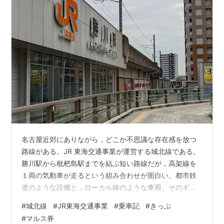
名古屋近郊にありながら，どこか不思議な存在感を放つ
路線がある。JR 東海交通事業が運営する城北線である。
勝川駅から枇杷島駅までを結ぶ短い路線だが，高架線を
１両の気動車が走るという組み合わせが面白い。都市鉄
道のような設備と，ローカル線のような車両。そのギャ
ップを味わうため，今回は勝川から枇杷島まで乗車し
#
城北線
#
JR東海交通事業
#
乗車記
#
きっぷ
た。 JR中央本線の勝川駅から，少し離れた場所に城北線
#
マルス券
勝川駅を望む。 勝川駅で感じる，近くて遠い乗換駅 旅の