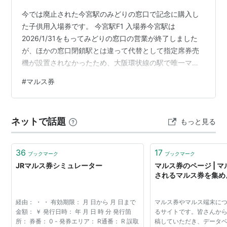
今では廃止された今宮駅のみどりの窓口で記念に購入し
た子供用入場券です。 今宮駅F1 入場券今宮駅は
2026/1/31をもってみどりの窓口の営業が終了しました
が、ほかの窓口閉鎖駅とは違って代替として指定席券売
機が設置されなかったため、大阪環状線の駅で唯一マル
ス券を購入することができない駅となっています。
#
マルス券
ネットで話題
もっと見る
36
17
ブックマーク
ブックマーク
JRマルス券シミュレーター
マルス券のページ | 
されるマルス券を集め
経由： ・ ・ 有効期限： 月 日から 月 日まで
マルス券やマルス端末に
金額： ￥ 発行日時： 年 月 日 時 分 発行箇
るサイトです。皆さんか
所： 券番： 0 - 発券エリア： R通番： R 誤取
稿していただき、データ