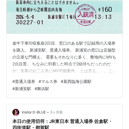
途中下車印収集旅2日目、窓口のある駅で記録用の入場券
を購入。 新浦安駅、普通入場券。 新浦安の窓口は店舗型
の立派な門構え。 需要もそれなりに多く、敷地内にMVも
2台設置。 ちなみに到着した時点で2組待ちだったのだ
が、先客のお二人共にMV可能案件。 とは言え。。。この
界隈に何の興味もない一般客にとって、指定席券売機を
#
普通入場券
#
マルス券
#
葛西臨海公園駅
サクッと使いこなすのはなかなか難しいところよね。 そ
#
新浦安駅
#
舞浜駅
う言う意味でも、やはり窓口はある程度残した方が良い
ね。 舞浜駅、普通入場券。 窓口周辺。 訪問時は閑散と
していて待ち客なしだったが、土地柄週末は混雑しそ
う。 葛西臨海公園駅、普通入場券。 発行の表示がどうな
•
Visitor D-BLUE
3ヶ月前
っているか気になっていたが…
本日の使用切符：JR東日本 普通入場券 佐倉駅・
四街道駅・都賀駅