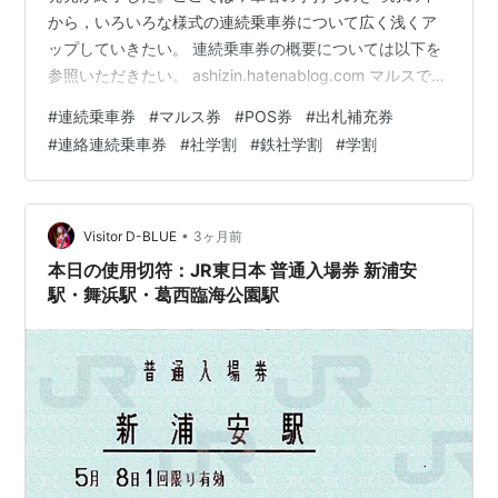
から，いろいろな様式の連続乗車券について広く浅くア
ップしていきたい。 連続乗車券の概要については以下を
参照いただきたい。 ashizin.hatenablog.com マルスで発
行された連続乗車券 発行方法の違い マルス端末で連続乗
#
連続乗車券
#
マルス券
#
POS券
#
出札補充券
車券を発売する場合，大きく分けて「連続乗車券」画面
#
連絡連続乗車券
#
社学割
#
鉄社学割
#
学割
から発行する方法と，「乗車券」画面から発行する方法
の２通りがある。 鶴見・羽沢横浜国大・五反田間の連続
乗車券（連続乗車券画面から発行） 鶴見・羽沢横浜国
大・五反田間の連続乗車券（乗車券画面から発行） この
•
Visitor D-BLUE
3ヶ月前
２通…
本日の使用切符：JR東日本 普通入場券 新浦安
駅・舞浜駅・葛西臨海公園駅