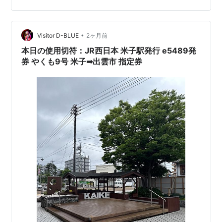
出発点は JR 中央本線の勝川駅である。城北線の勝川駅は
乗換駅として案内されているが，実際には同じ駅構内で
乗り換えるわけではない。JR 勝川駅を出て，駅前の通路
•
Visitor D-BLUE
2ヶ月前
を進み，城北線の高架を目指して…
本日の使用切符：JR西日本 米子駅発行 e5489発
券 やくも9号 米子➡︎出雲市 指定券