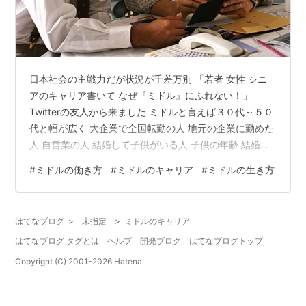
日本社会の主戦力だが状況が千差万別 「若者 女性 シニ
アのキャリア書いて なぜ『ミドル』にふれない！」
Twitterの友人から来ました ミドルと言えば３０代～５０
代と幅が広く 大企業で全国転勤の人 地元の企業に勤めた
人 自営業の人 結婚して子供がいる人 子供の年齢 結婚し
てるが子供は作らない人 独身貴族 住宅ローンがロングに
#
ミドルの働き方
#
ミドルのキャリア
#
ミドルの生き方
ある人 親の介護もなさってる人 新卒入社以来ずっと同じ
会社に勤めている人 何度も転職を繰り返している人 など
など 年齢幅も広いが 環境も経験もそれぞれでアドバイス
はてなブログ
>
未指定
>
ミドルのキャリア
が難しいです 若者はすぐ辞めてキャリアが築けなくなる
はてなブログ タグとは
ヘルプ
開発ブログ
はてなブログトップ
者が多くそれへのアドバイス 女性は長く続いた男尊女卑
も終わ…
Copyright (C) 2001-
2026
Hatena.