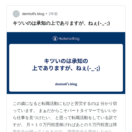
話せ』（SBクリエイティブ）などでおなじみの伊藤羊一
•
さんをゲストに迎えた対談のログをお届け。「管理職に
demio6’s blog
2年前
なると仕事がどう変わるのか」「誤解されがちな管理職
キツいのは承知の上でありますが、ねぇ(-_-;)
の役割」など、必見のキャリアのヒントで…
この歳になると転職活動にもひと苦労するのは 分かり切
っています。 まぁだからこそパートタイマーでもいいか
ら仕事を見つけたい、 と思って転職活動をしている訳で
すが。 月々１０万円程度稼げればあとの５万円程度は障
害年金が補ってくれるので、 障害年金を受給しながら生