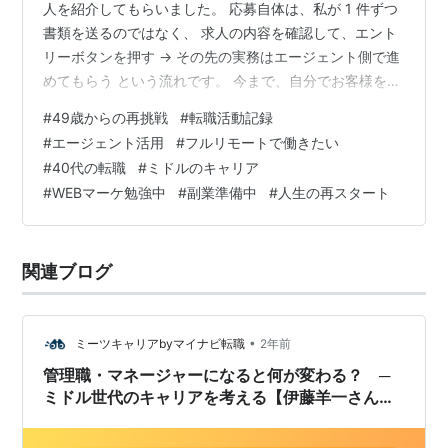
人を紹介してもらいました。 応募自体は、私が 1 件ずつ
書類を送るのではなく、 求人の内容を確認して、エント
リーボタンを押す → その先の実務はエージェント側で進
めてもらう という流れです。 今まで、自分でお客様を探
して、自分で提案して、 自分で契約を取りにいく仕事を
#
49歳からの再挑戦
#
転職活動記録
してきたので、 正直どこか不思議な感じもあります。 そ
#
エージェント活用
#
フルリモートで働きたい
れでも、年齢・フルリモート希望・未経験業種という条
#
40代の転職
#
ミドルのキャリア
件で 一人きりで戦うより、 仕組みを使わせてもらえるの
#
WEBマーケ勉強中
#
副業準備中
#
人生の再スタート
は、今の私には心強いです。 ミドル＋フルリモート希望
＋未経験業種という現実 キャリアアドバイザーの方と話
していて、 あ…
関連ブログ
•
ミーツキャリアbyマイナビ転職
2年前
管理職・マネージャーになると何が変わる？ ─
ミドル世代のキャリアを考える【伊藤羊一さん対
談Vol.1】