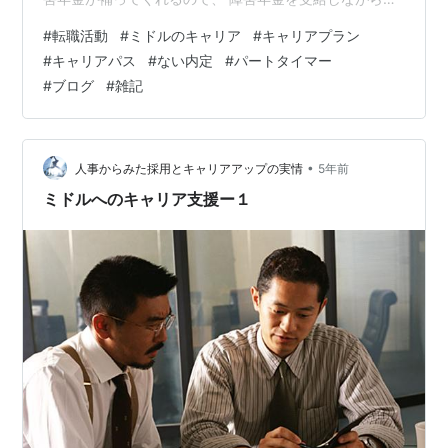
きていくのも視野に入れつつ転職活動をしよう。 ・・・
#
転職活動
#
ミドルのキャリア
#
キャリアプラン
と私は思っていたりします。
#
キャリアパス
#
ない内定
#
パートタイマー
#
ブログ
#
雑記
•
人事からみた採用とキャリアアップの実情
5年前
ミドルへのキャリア支援ー１