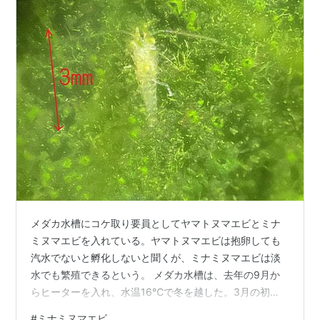
メダカ水槽にコケ取り要員としてヤマトヌマエビとミナ
ミヌマエビを入れている。ヤマトヌマエビは抱卵しても
汽水でないと孵化しないと聞くが、ミナミヌマエビは淡
水でも繁殖できるという。 メダカ水槽は、去年の9月か
らヒーターを入れ、水温16℃で冬を越した。3月の初
め、ミナミヌマエビが抱卵しているのを発見した。 全部
#
ミナミヌマエビ