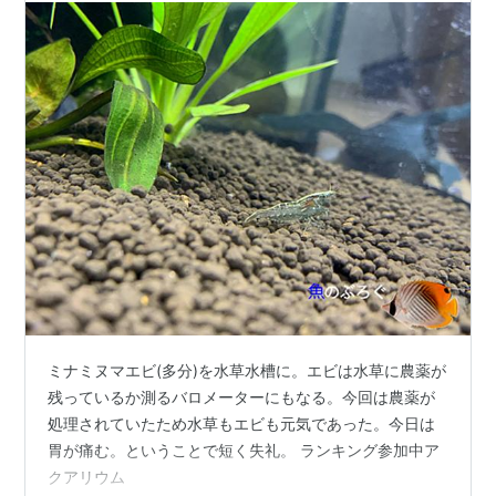
ミナミヌマエビ(多分)を水草水槽に。エビは水草に農薬が
残っているか測るバロメーターにもなる。今回は農薬が
処理されていたため水草もエビも元気であった。今日は
胃が痛む。ということで短く失礼。 ランキング参加中ア
クアリウム