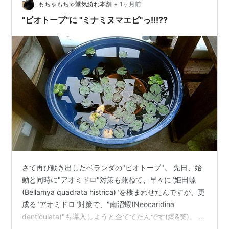
•
もちゃもちゃ堂気紛れ本舗
1ヶ月前
"ビオトープ"に "ミナミヌマエビ"っ!!!??
さて再び動き出したベランダの"ビオトープ"。 先日、始
動と同時に"アオミドロ"対策も兼ねて、早々に"姫田螺
(Bellamya quadrata histrica)"を棲まわせたんですが、更
成る"アオミドロ"対策で、"南沼蝦(Neocaridina
denticulata)"も導入しようと企ててたんです(爆&笑)。 と
いう訳で今回は、"南沼蝦"を導入っ!!!?? 温度合わせ水合