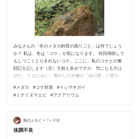
みなさんの「冬のメダカ飼育の困りごと」は何でしょう
か？ 私は、冬は「コケ」が気になります。 何回掃除して
もしつこくとりきれないコケ。ここに、私のコケとの奮
闘記を記します（笑）主観も多めですが、気になる方は
ぜひ。 1. はじめに：癒やしの水槽が「緑の壁」に変わる
まで 2. 【考察】なぜ冬の室内は「コケの楽園」になるの
#
メダカ
#
コケ対策
#
イシマキガイ
か？ 3. 第一戦：物理除去という名の不毛な戦い 4. 第二
#
ミナミヌマエビ
#
アクアリウム
戦：太陽光が当たらないから大丈夫...は大間違い！ 5. 第
三戦：お掃除生体「エビ軍団」への期待と誤算 6. 冬のメ
ンテナンス：冷たい水との闘い 7.苦労の末、たどり着い
たのは... 8. まとめ：コケと向き合う「 Natu…
•
魚のぶろぐ
7ヶ月前
体調不良