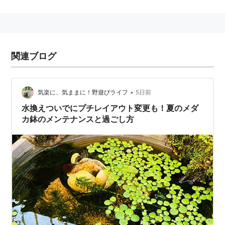
で比較的簡単に繁殖する。
稚エビはそのままでは捕食対象となるが、水草等で隠れ
家を作ってやる事でそれを防ぐ事ができる。
関連ブログ
釣具屋でブツエビ、タエビといった名前で餌として売ら
れているので、余ったら持ち帰って飼育してみる事をお
すすめする。
•
気楽に、気ままに！野遊びライフ
5日前
なお、釣具屋で売られているものには外国産種が含まれ
水換えついでにプチレイアウト変更も！夏のメダ
るので、安易に河や池に放流しない事。
カ鉢のメンテナンスと過ごし方
関連語 リスト::動物 リスト::甲殻類