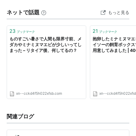
ません。大変ですし、メダカ達にとっても急な環境の変
ネットで話題
もっと見る
化は良くないのではないでしょうか。 私は週に１度、約
３分の１の水を交換しています。月に１度、…
23
21
ブックマーク
ブックマーク
ものすごい暑さで人間も限界寸前、メ
抱卵したミナミヌマエ
ダカやミナミヌマエビが少しいってし
イソーの飼育ボックス
まった – リタイア後、何してるの？
用意してみました | 
ア生活
xn--cckd4f5h022xfsb.com
xn--cckd4f5h022xfs
関連ブログ