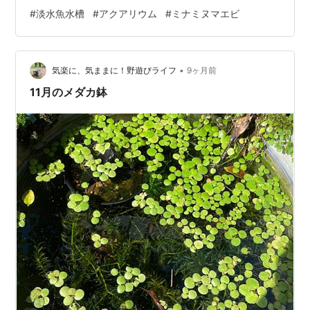
#
淡水魚水槽
#
アクアリウム
#
ミナミヌマエビ
•
気楽に、気ままに！野遊びライフ
9ヶ月前
11月のメダカ鉢