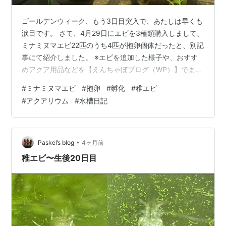
ゴールデンウィーク、もう3日目突入で、あたしは早くも
涙目です。 さて、4月29日にエビを3種類購入しまして、
ミナミヌマエビ22匹のうち4匹が抱卵個体だったと、別記
事にて紹介しました。 ※エビを追加した様子や、おすす
めアクア用品などを【えんちゃぼブログ（WP）】でまと
めています。よかったら見に来てね。 他の写真や詳しい
#
ミナミヌマエビ
#
抱卵
#
孵化
#
稚エビ
お話はこちら その2日後の本日5月1日、稚エビが生まれ
#
アクアリウム
#
水槽日記
ました～。 エビの赤ちゃんって、ホント小さいんですよ
ー。 見えます？？小さすぎてよく見えませんが、こんな
ふうでいっぱいいるんですよ。ウィローモスを持ち上げ
ると、わらわらと出てきます。 産卵が終わったママさん
•
Paskel’s blog
4ヶ月前
たちは、この狭い空間か…
稚エビ〜生後20日目