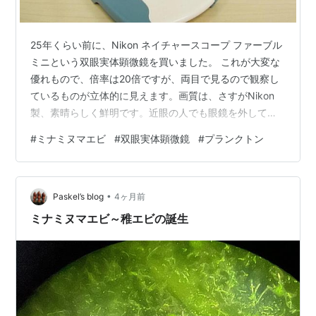
25年くらい前に、Nikon ネイチャースコープ ファーブル
ミニという双眼実体顕微鏡を買いました。 これが大変な
優れもので、倍率は20倍ですが、両目で見るので観察し
ているものが立体的に見えます。画質は、さすがNikon
製、素晴らしく鮮明です。近眼の人でも眼鏡を外して見
ることができます。左右の視力差は視度調節リングで調
#
ミナミヌマエビ
#
双眼実体顕微鏡
#
プランクトン
整します。また、ステージのところは下のように取り外
しができ、大きな対象物の表面を観察することができま
す。これが今回役に立ちました。 また、レンズをひっく
•
り返し、コンパクトに収納できるので、首から下げて野
Paskel’s blog
4ヶ月前
外での観察にも適しています。 少し高いですが、安心の
ミナミヌマエビ～稚エビの誕生
日本製（Nikon）です。お…