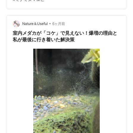
で４匹が抱卵していたので、上の写真のようにコケを掃
除しないで維持した水槽に移動し、数匹のオスと共に入
れてある。 孵化した時の餌になるようにと、戸外で作っ
•
ていたグリーンウォーターを時々入れながら、様子を観
Nature＆Useful
6ヶ月前
察していた。20倍に拡大できる双眼実体顕微鏡で観察し
室内メダカが「コケ」で見えない！爆増の理由と
てみると、水槽の中に様々な微生物が見られる…
私が最後に行き着いた解決策