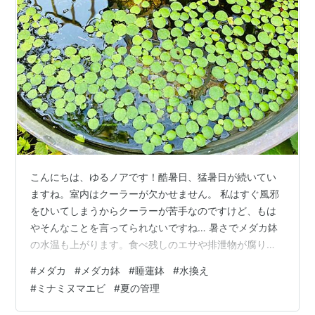
こんにちは、ゆるノアです！酷暑日、猛暑日が続いてい
ますね。室内はクーラーが欠かせません。 私はすぐ風邪
をひいてしまうからクーラーが苦手なのですけど、もは
やそんなことを言ってられないですね… 暑さでメダカ鉢
の水温も上がります。食べ残しのエサや排泄物が腐り、
水質が悪くなります。 夏場は水の蒸発が早いので、その
#
メダカ
#
メダカ鉢
#
睡蓮鉢
#
水換え
分、汚れも濃縮されてしまうようです。足し水だけだと
#
ミナミヌマエビ
#
夏の管理
薄まるだけで、水の汚れは外に排出されません。定期的
な水換えをオススメします。 水を全部換える必要はあり