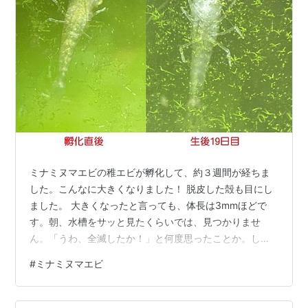
ミナミヌマエビの稚エビが孵化して、約３週間が経ちま
した。こんなに大きくなりました！ 脱皮した殻も目にし
ました。 大きくなったと言っても、体長は3mmほどで
す。朝、水槽をサッと見たくらいでは、見つかりませ
ん。「うわ、全滅したか！」と何度思ったことか。しば
らく目を凝らしていると１匹、２匹と８匹くらいが発見
#
ミナミヌマエビ
できます。写真は中々うまく撮れません。特に顕微鏡で
の撮影はピントを合わせることや、スマホと光軸を合わ
せることなど、とても難しいです。 下の写真で、親エビ