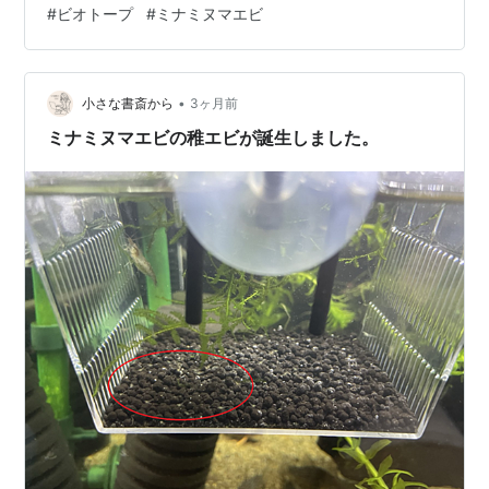
#
ビオトープ
#
ミナミヌマエビ
わせをしたら、 さくっと投入っ!!!?? したら次回は いよい
よ"メダカ"の登場かしらっ!!!??...と成るんですが、まだ
どんな種類をお迎えしようとか、考えが纏まってないん
•
ですよね...(爆&汗&笑)。って謎が謎を呼ん…
小さな書斎から
3ヶ月前
ミナミヌマエビの稚エビが誕生しました。