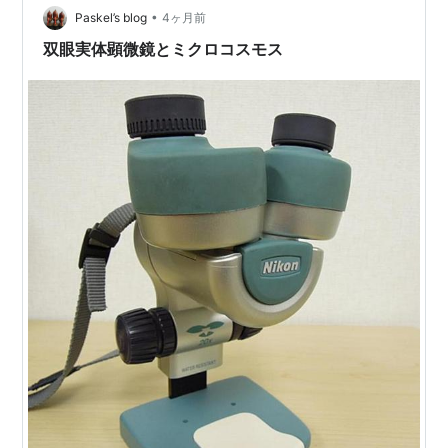
•
との大きさの違いを見てください。 こんなに小さな稚エ
Paskel’s blog
4ヶ月前
ビですが、その立ち姿が綺麗なんです。まるで崖の上に
双眼実体顕微鏡とミクロコスモス
立つライオンキングのように、凜とした佇まいが…