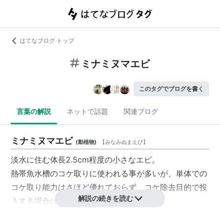
はてなブログ トップ
ミナミヌマエビ
このタグでブログを書く
言葉の解説
ネットで話題
関連ブログ
ミナミヌマエビ
(
動植物
)
【
みなみぬまえび
】
淡水に住む体長2.5cm程度の小さなエビ。
熱帯魚水槽のコケ取りに使われる事が多いが、単体での
コケ取り能力はさほど優れておらず、コケ除去目的で投
解説の続きを読む
入する場合は、多めに投入する必要がある。
環境や個体によって色のバリエーションがあり、水槽内