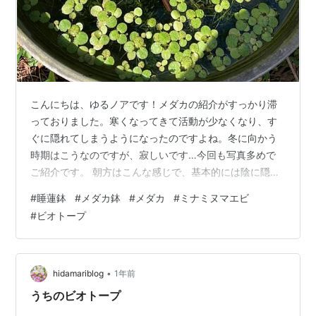
こんにちは、ゆるノアです！メダカの紹介がすっかり滞
っておりました。寒くなってきて活動が少なくなり、す
ぐに隠れてしまうようになったのですよね。冬に向かう
時期はこうなのですが、寂しいです…今回も写真多めで
ご紹介です。 朝方はこんな感じで、基本的には陰に隠れ
ています。日が当たって暖かくなったのでエサをあげる
#
睡蓮鉢
#
メダカ鉢
#
メダカ
#
ミナミヌマエビ
と、ようやく出てきてくれました。今年生まれたミック
#
ビオトープ
スメダカ達。順調そうでなにより。楊貴妃メダカは臆病
になったのか、人影があると出てきません。ミナミヌマ
エビは元気です。もう一回掃除をしたら、越冬モードで
すね。春にまた元気な姿を見せてくれるよう、メンテナ
•
hidamariblog
1年前
ンスを続けます。今回もありがとうございました。次…
うちのビオトープ