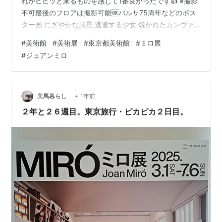
れがビビッと来るものを感じて1番良かったです👍 ※撮影
不可最後のフロアは撮影可能🆗バルサ75周年などのポス
ター画 にぎやかな風景 逃避する少女 焼かれたカンヴァ
ス 花Ⅰ/Ⅱ/Ⅲ 涙の微笑 これらを鑑賞しながら📸あと 基本、
#
美術館
#
美術展
#
東京都美術館
#
ミロ展
美術展で音声ガイドがある時は利用します🎧️ あるとない
#
ジュアンミロ
では作品の理解度は全然違ってくるので...ランキング参
加中【公式】2025年開設ブログランキング参加中gooか
らきましたランキング参加中はてブロ みんな初めは超初
心者ですよ！支えあおう会＾＾（長いw）ランキ…
•
美馬暮らし
1年前
２年と２６週目。東京旅行・ピカピカ２日目。