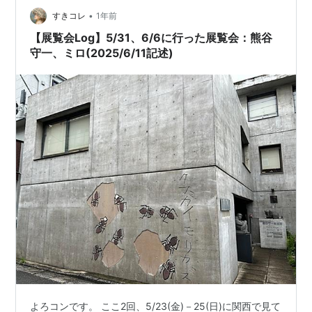
•
される事を知った時は歓喜して楽しみにしておりまし
すきコレ
1年前
た。 www.bunkamura.co.jp ジョアン…
【展覧会Log】5/31、6/6に行った展覧会：熊谷
守一、ミロ(2025/6/11記述)
よろコンです。 ここ2回、5/23(金)－25(日)に関西で見て