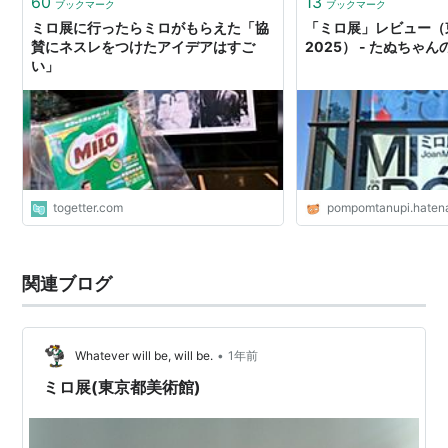
60
13
ブックマーク
ブックマーク
ミロ展に行ったらミロがもらえた「協
「ミロ展」レビュー（
賛にネスレをつけたアイデアはすご
2025） - たぬちゃ
い」
togetter.com
pompomtanupi.haten
関連ブログ
•
Whatever will be, will be.
1年前
ミロ展(東京都美術館)