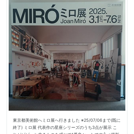
東京都美術館へミロ展へ行きました ※25/07/06まで(既に
終了) ミロ展 代表作の星座シリーズのうち3点が展示 こ