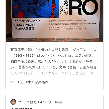
東京都美術館にて開催のミロ展を鑑賞。 ジュアン・ミロ
（1893～1983）はスペイン・バルセロナ出身の画家。
独自の表現を追い求めた人だったという印象が一番強
い。 言霊を視覚化したような、文字（言葉）と絵が融合
した作品は現代アートにつながっていると思えた。 晩年
は、大画面に記号的な形と色彩で表現する絵があった
#
ミロ展
#
東京都美術館
り、インスピレーションをカンヴァスにぶつけたような
作品を制作している。 自分の表現を追究した結果の唯一
無二。 絵画だけではなく、彫刻や陶芸も手掛けている。
•
それが芸術家なんだろうとは思うが、評価される人とさ
ブライス他 あれやこれや
1年前
れない人の違いはわからない。 太陽の前の人物（1968