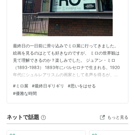
最終日の一日前に滑り込みでミロ展に行ってきました。
絵画を見るのはとても好きなのですが、 ミロの世界観は
見て理解できるのか？楽しみでした。 ジュアン・ミロ
（1893-1983） 1893年にバルセロナで生まれる。1920
年代にシュルレアリスムの画家として名声を得るが、そ
れに留まらずさまざまな表現を試みた。彼の作品には、
#
ミロ展
#
最終日ギリギリ
#
思いをはせる
周囲の政治的・社会的出来事への強い感受性と反骨精神
#
優雅な時間
が反映される。90歳で亡くなるまで、特定の運動に属す
ることのない純粋で普遍的な芸術を追求し、20世紀で最
も影響力のある芸術家の一人となった。 生涯ピカソが持
ネットで話題
もっと見る
っていたといわれる「自画像」(1919)が目をひく。 これ
がミロの自画像だ…