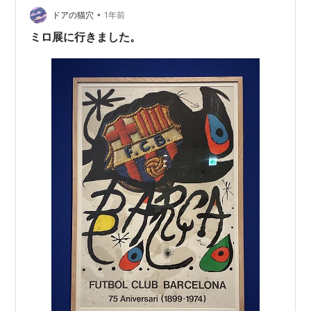
なんだか神戸を思い出しました。 好きだなあ、新橋。 そ
•
ドアの猫穴
1年前
のまま歩いて…
ミロ展に行きました。