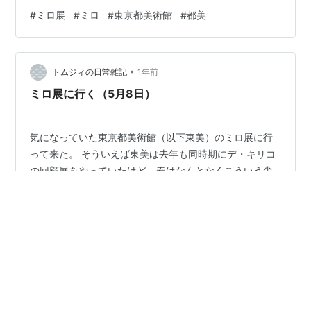
muranaga.hatenablog.com Web サイトから展覧会の概
#
ミロ展
#
ミロ
#
東京都美術館
#
都美
要を引用する： 1893年にスペイン、カタルーニャ州に生
まれたジュアン・ミロ（1893～1983）は、同じスペイ
ン出身のピカソと並び20世紀を代表する巨匠に数えられ
•
ます。太陽や星、月など自然の中にある形を象徴的な記
トムジィの日常雑記
1年前
号に変えて描いた、詩情あふれる独特な画風は日…
ミロ展に行く（5月8日）