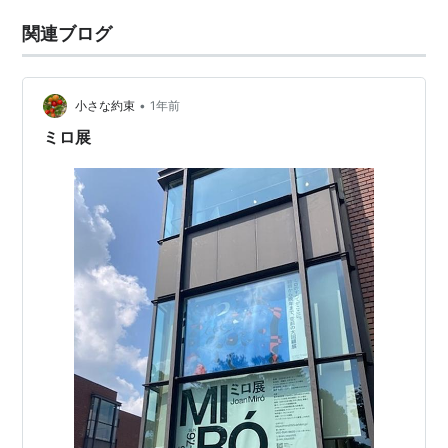
関連ブログ
•
小さな約束
1年前
ミロ展