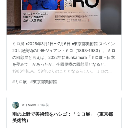
ミロ展 ◾️2025年3月1日〜7月6日 ◾️東京都美術館 スペイン
20世紀美術の巨匠ジュアン・ミロ（1893-1983）。 ミロ
の回顧展と言えば、2022年にBunkamura「ミロ展－日本
を夢みて」があったが、今回規模の回顧展となると、
1966年以来、59年ぶりのこととなるらしい。 ミロの魅
力に目覚めていない私は、NHK日曜美術館にて予習をし
#
ミロ展
#
東京都美術館
てから、訪問する。 結果、日曜美術館で紹介されていた
作品を中心に見る。 【本展の構成】 第１章 若きミロ 芸
術への決意 第２章 モンロッチ ー パリ 田園地帯から前衛
•
の都へ 第３章 逃避と詩情 戦争の時代を背景に 第４章 夢
M's View
1年前
のアトリエ 内省を重ねて新た…
雨の上野で美術館をハシゴ：「ミロ展」（東京都
美術館）