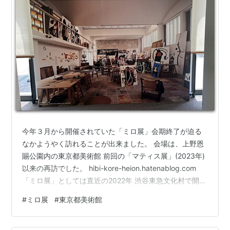
今年３月から開催されていた「ミロ展」会期終了が迫る
なかようやく訪れることが出来ました。 会場は、上野恩
賜公園内の東京都美術館 前回の「マティス展」(2023年)
以来の再訪でした。 hibi-kore-heion.hatenablog.com
「ミロ展」としては直近の2022年 渋谷東急文化村で開催
されていた回顧展が記憶にありますが、残念ながら見逃
#
ミロ展
#
東京都美術館
しておりました。ただし、日本国内の各美術館で保有し
ていた作品が主な展示でした。今回は、世界各地より選
りすぐりの作品が１００点余り集結し、大回顧展が開催