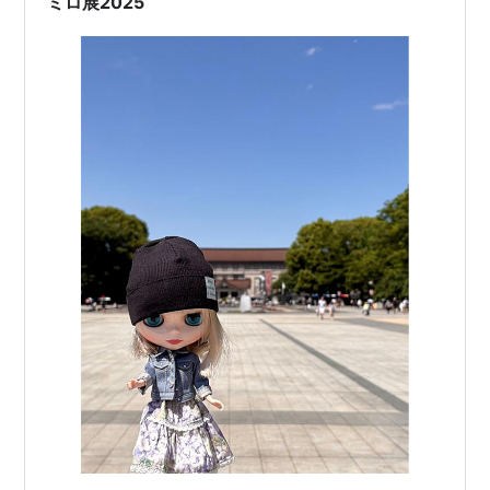
ミロ展2025
年） 月明りで飛ぶ鳥（1967…