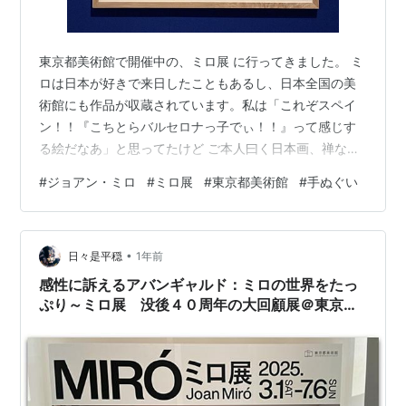
東京都美術館で開催中の、ミロ展 に行ってきました。 ミ
ロは日本が好きで来日したこともあるし、日本全国の美
術館にも作品が収蔵されています。私は「これぞスペイ
ン！！『こちとらバルセロナっ子でぃ！！』って感じす
る絵だなあ」と思ってたけど ご本人曰く日本画、禅など
の影響も受けているそう。こうした個人展でなくても何
#
ジョアン・ミロ
#
ミロ展
#
東京都美術館
#
手ぬぐい
かと目にする機会も多くて現代絵画の中ではとっつきや
すい作家さんなのかなと。ミロと日本人、お互いに好き
なんだなーと思う。 長谷川等伯のようで 〈星座シリー
•
ズ〉だけ、最後に見直しに戻った。暗い部屋で作品にピ
日々是平穏
1年前
ッタリ合わせるライティングが、作品が内から光を放つ
感性に訴えるアバンギャルド：ミロの世界をたっ
ような効果になっていて、魔法みたい。初期の…
ぷり～ミロ展 没後４０周年の大回顧展＠東京都
美術館（上野恩賜公園）