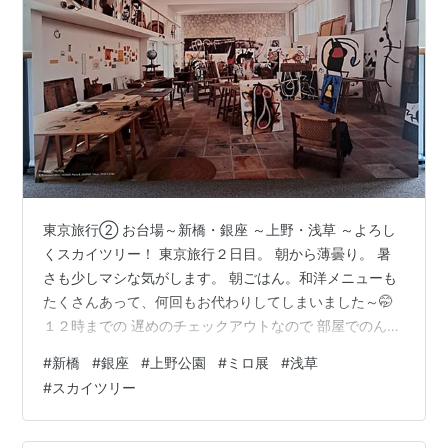
東京旅行② お台場～新橋・銀座 ～上野・浅草 ～よろし
くスカイツリー！ 東京旅行２日目。 朝から薄曇り。 暑
さも少しマシな気がします。 朝ごはん。和洋メニューも
たくさんあって、何回もお代わりしてしまいました～🤭
１２時までの 遅めのチェックアウトなので 部屋でのんび
りしてからの出発。 本日はゆりかもめで新橋まで出て 銀
#
新橋
#
銀座
#
上野公園
#
ミロ展
#
浅草
座までブラブラ歩いてみました。 新橋。 サラリーマンの
#
スカイツリー
まち。 テレビのインタビュー場面でよく 見ている機関
車。 活気があって庶民的で でも少し離れた場所に 百貨
店やら、ブランドショップ、 高架下の飲食店などあって