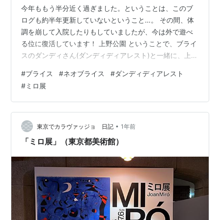
今年ももう半分近く過ぎました。ということは、このブ
ログも約半年更新していないということ…。 その間、体
調を崩して入院したりもしていましたが、今は外で遊べ
る位に復活しています！ 上野公園 ということで、ブライ
スのダンディさん(ダンディディアレスト)と一緒に、上野
の東京都美術館に行ってきました。 平日だったので、上
#
ブライス
#
ネオブライス
#
ダンディディアレスト
野もそこまでの人混みではなく、お目当てのミロ展もゆ
#
ミロ展
っくり見ることができました。 ミロと言うと、今回のポ
スターにもなっている星座シリーズが有名ですが、こち
らの企画展では初期から晩年まで幅広い作品が展示して
あって興味深かったです。 暗い戦争や弾圧の中にあっ
•
東京でカラヴァッジョ 日記
1年前
て、子どものように自由で奔放な作品を…
「ミロ展」（東京都美術館）