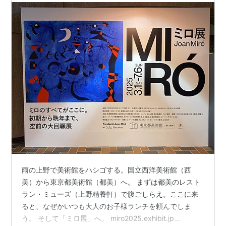
雨の上野で美術館をハシゴする。国立西洋美術館（西
美）から東京都美術館（都美）へ。 まずは都美のレスト
ラン・ミューズ（上野精養軒）で腹ごしらえ。ここに来
ると、なぜかいつも大人のお子様ランチを頼んでしま
う。 そして「ミロ展」へ。 miro2025.exhibit.jp