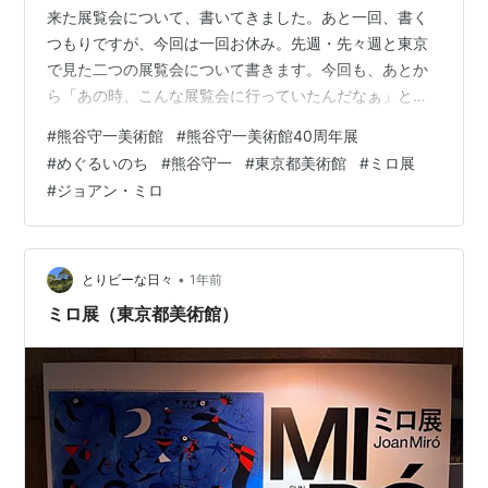
来た展覧会について、書いてきました。あと一回、書く
つもりですが、今回は一回お休み。先週・先々週と東京
で見た二つの展覧会について書きます。今回も、あとか
ら「あの時、こんな展覧会に行っていたんだなぁ」と自
分が思い出すためのメモということで、よろしくお願い
#
熊谷守一美術館
#
熊谷守一美術館40周年展
します。(写真は撮影OKだったものです) (いねむるモリ)
#
めぐるいのち
#
熊谷守一
#
東京都美術館
#
ミロ展
(1) めぐる いのち 熊谷守一美術館40周年展@豊島区立熊
#
ジョアン・ミロ
谷守一美術館(6/29(日)まで) 特別企画展 「めぐる いのち
熊谷守一美術館 40 周年展」 | 豊島区立熊谷守一美術館 |
Kumagai Morikazu M…
•
とりビーな日々
1年前
ミロ展（東京都美術館）