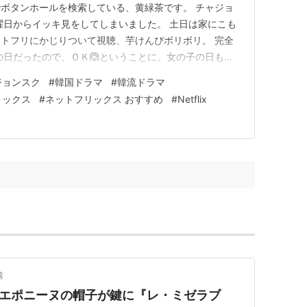
ボタンホールを検索している、黄緑茶です。 チャジョ
曜日からイッキ見をしてしまいました。 土日は家にこも
トフリにかじりついて視聴、芋けんぴボリボリ。 完全
子の日だったので、ＯＫ🙆ということに。女の子の日も大
す。 チャジョンスクは40代後半の主婦。 元々レジテン
ジョンスク
#
韓国ドラマ
#
韓流ドラマ
との1度の関係で妊娠→ そのまま結婚し、子育てのために
リックス
#
ネットフリックス おすすめ
#
Netflix
 20数年た…
前
2】エポニーヌの帽子が鍵に『レ・ミゼラブ