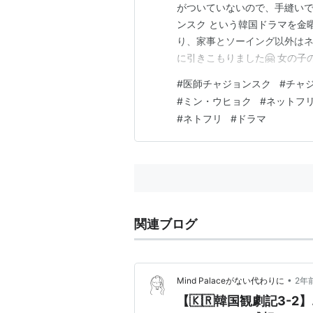
がついていないので、手縫いで
ンスク という韓国ドラマを金
り、家事とソーイング以外はネ
に引きこもりました🤗 女の
義名分に使えるので役に立ちま
#
医師チャジョンスク
#
チャ
トだったけれど 彼女持ちの男
#
ミン・ウヒョク
#
ネットフ
レジテントを辞めて専業主婦に。
#
ネトフリ
#
ドラマ
関連ブログ
•
Mind Palaceがない代わりに
2年
【🇰🇷韓国観劇記3-